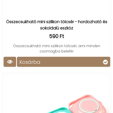
Összecsukható mini szilikon tölcsér - hordozható és
sokoldalú eszköz
590 Ft
Összecsukható mini szilikon tölcsér, ami minden
csomagba belefér
Kosárba