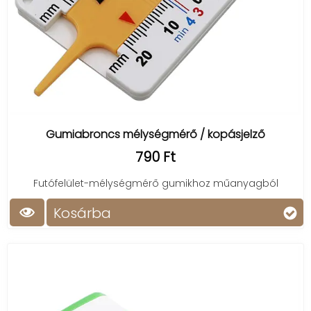
Gumiabroncs mélységmérő / kopásjelző
790 Ft
Futófelület-mélységmérő gumikhoz műanyagból
Kosárba