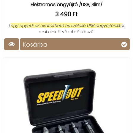
Elektromos öngyújtó /USB, Slim/
3 490 Ft
Légy egyedi az újratölthető és szélálló USB öngyújtónkkal
,
ami cink ötvözetből készül
Kosárba