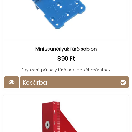
Mini zsanérlyuk fúró sablon
890 Ft
Egyszerű páthely fúró sablon két mérethez
Kosárba