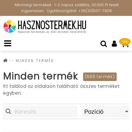
Minőségi termékek · 1-2 napos szállítás, 30.000 Ft felett
ingyenesen · Ügyfélszolgálat: +36(30)507-7908
168
MINDEN TERMÉK
Minden termék
(666 termék)
Itt találod az oldalaon található összes terméket
egyben.