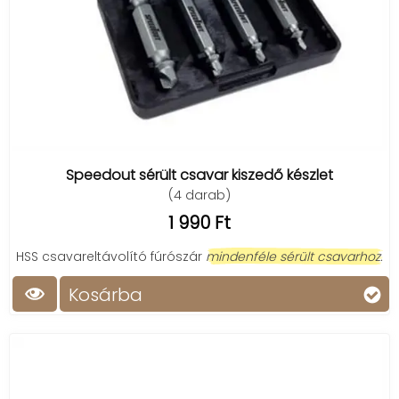
Speedout sérült csavar kiszedő készlet
(4 darab)
1 990 Ft
HSS csavareltávolító fúrószár
mindenféle sérült csavarhoz.
Kosárba