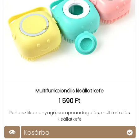
Multifunkcionális kisállat kefe
1 590 Ft
Puha szilikon anyagú, samponadagolós, multifunkciós
kisállatkefe
Kosárba