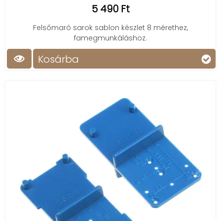
5 490 Ft
Felsőmaró sarok sablon készlet 8 mérethez,
famegmunkáláshoz.
Kosárba