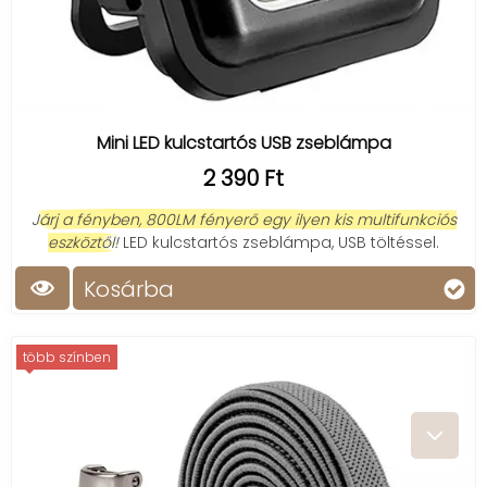
Mini LED kulcstartós USB zseblámpa
2 390 Ft
Járj a fényben, 800LM fényerő egy ilyen kis multifunkciós
eszköztől!
LED kulcstartós zseblámpa, USB töltéssel.
Kosárba
több színben