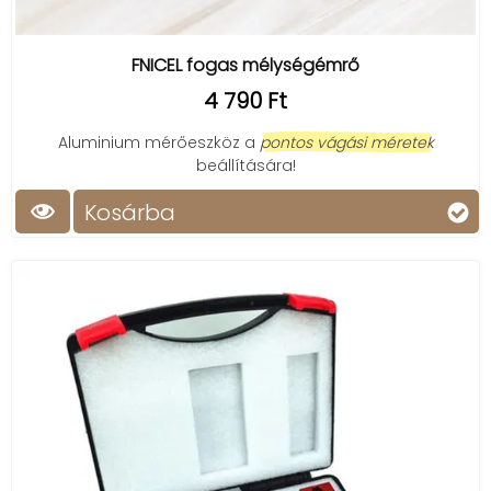
FNICEL fogas mélységémrő
4 790 Ft
Aluminium mérőeszköz a
pontos vágási méretek
beállítására!
Kosárba