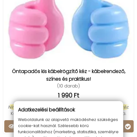
Öntapadós kis kábelrögzítő kéz - kábelrendező,
színes és praktikus!
(10 darab)
1 990 Ft
Nincs több kusza kábel! Öntapadós kábeltartó szilikon kéz.
Adatkezelési beállítások
Kéz a kézben a stílussal, nem csak kábelek számára.
Weboldalunk az alapvető működéshez szükséges
Kosárba
cookie-kat használ. Szélesebb körű
funkcionalitáshoz (marketing, statisztika, személyre