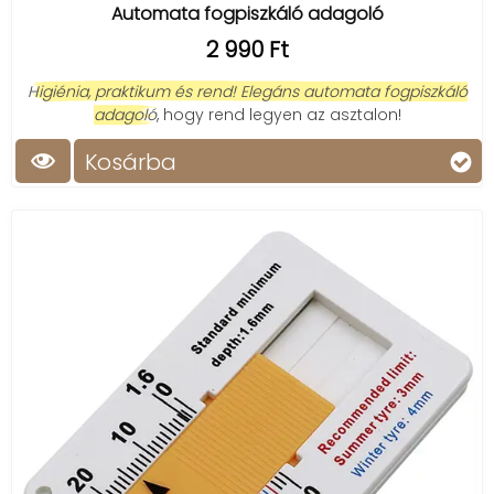
Automata fogpiszkáló adagoló
2 990 Ft
Higiénia, praktikum és rend! Elegáns automata fogpiszkáló
adagoló
, hogy rend legyen az asztalon!
Kosárba