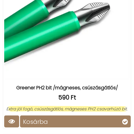
Greener PH2 bit /mágneses, csúszásgátlós/
590 Ft
Extra jól fogó, csúszásgátlós, mágneses PH2 csavarhúzó bit.
Kosárba