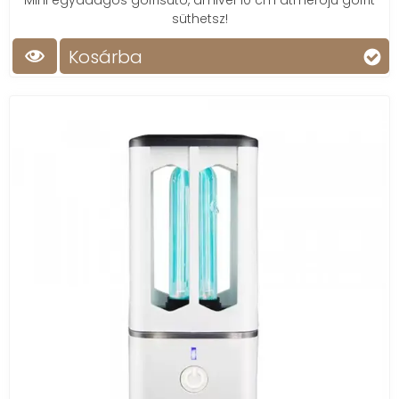
Mini egyadagos gofrisütő, amivel 10 cm átmérőjű gofrit
süthetsz!
Kosárba