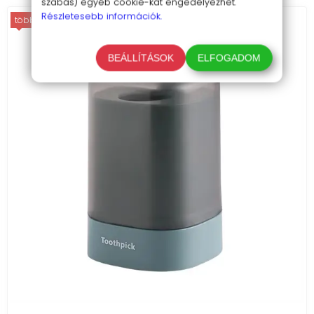
szabás) egyéb cookie-kat engedélyezhet.
Részletesebb információk.
több színben
BEÁLLÍTÁSOK
ELFOGADOM