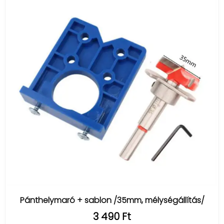
Pánthelymaró + sablon /35mm, mélységállítás/
3 490 Ft