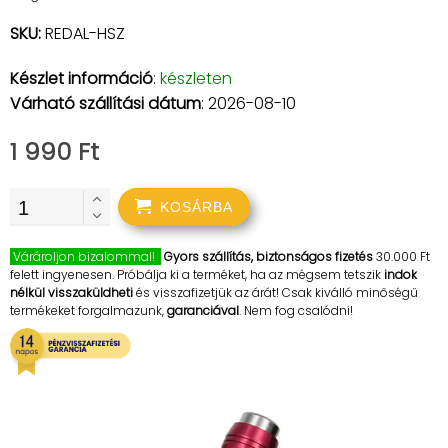
SKU:
REDAL-HSZ
Készlet információ
:
készleten
Várható szállítási dátum
: 2026-08-10
1 990 Ft
KOSÁRBA
Várároljon bizalommal!
Gyors szállítás, biztonságos fizetés
30.000 Ft
felett ingyenesen. Próbálja ki a terméket, ha az mégsem tetszik
indok
nélkül visszaküldheti
és visszafizetjük az árát! Csak kiválló minőségű
termékeket forgalmazunk,
garanciával
. Nem fog csalódni!