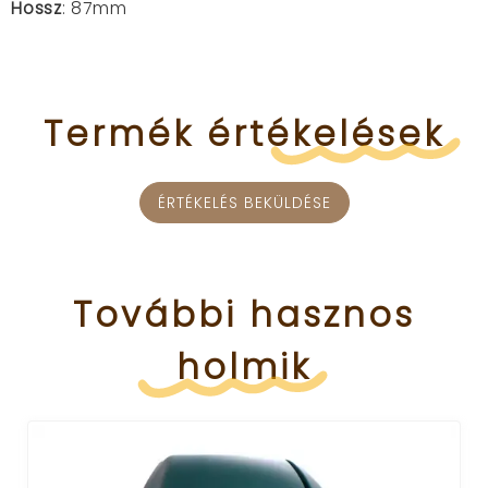
Hossz
: 87mm
Termék
értékelések
ÉRTÉKELÉS BEKÜLDÉSE
További
hasznos
holmik