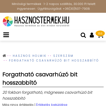
Minőségi termékek · 1-2 napos szállítás, 30.000 Ft felett
ingyenesen · Ügyfélszolgálat: +36(30)507-7908
168
HASZNOS HOLMIK
SZERSZÁM
FORGATHATÓ CSAVARHÚZÓ BIT HOSSZABBÍTÓ
Forgatható csavarhúzó bit
hosszabbító
20 fokban forgatható, mágneses csavarhúzó bit
hosszabbító
Még nincs értékelés
|
Értékelés beküldése