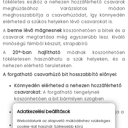
tökéletes eszköz a nehezen hozzáférhető csavarok
meghúzásához. Varázslatos módon
meghosszabbítja a csavarhúzódat, így könnyedén
elérheted a szűkös helyeken lévő csavarokat is.
A
benne lévő mágnesnek
köszönhetően a bitek és a
csavarok megtartása még egyszerűbb lesz.
Kiváló
minőségű fémből készült, strapabíró.
A
20°-ban hajlítható
módnak köszönhetően
tökéletesen használhatü a szűk helyeken, és a
nehezen elérhető területeken.
A forgatható csavarhúzó bit hosszabbító előnyei:
Könnyedén elérheted a nehezen hozzáférhető
csavarokat:
A forgatható tengelynek
köszönhetően a bit bármilyen szögben
behajtható a csavarba.
Adatkezelési beállítások
Pontos csavarozás:
A bittartó szorosan tartja a
csavart, így precízen tudsz dolgozni.
Weboldalunk az alapvető működéshez szükséges
Erős mágneses tartás:
A mágnes
cookie-kat használ. Szélesebb körű