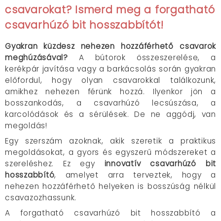
csavarokat? Ismerd meg a forgatható
csavarhúzó bit hosszabbítót!
Gyakran küzdesz nehezen hozzáférhető csavarok
meghúzásával?
A bútorok összeszerelése, a
kerékpár javítása vagy a barkácsolás során gyakran
előfordul, hogy olyan csavarokkal találkozunk,
amikhez nehezen férünk hozzá. Ilyenkor jön a
bosszankodás, a csavarhúzó lecsúszása, a
karcolódások és a sérülések. De ne aggódj, van
megoldás!
Egy szerszám azoknak, akik szeretik a praktikus
megoldásokat, a gyors és egyszerű módszereket a
szereléshez. Ez egy
innovatív csavarhúzó bit
hosszabbító
, amelyet arra terveztek, hogy a
nehezen hozzáférhető helyeken is bosszúság nélkül
csavazozhassunk.
A forgatható csavarhúzó bit hosszabbító a