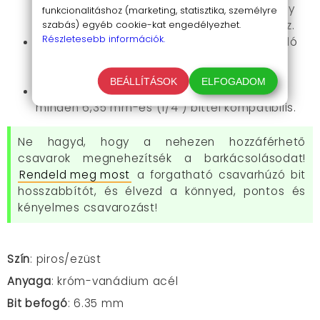
megakadályozza, hogy a csavar elessen, így
funkcionalitáshoz (marketing, statisztika, személyre
szabás) egyéb cookie-kat engedélyezhet.
kényelmesen és biztonságosan dolgozhatsz.
Részletesebb információk.
Tartós és strapabíró:
A bit hosszabbító kiváló
minőségű anyagokból készül, így hosszú
élettartamú.
BEÁLLÍTÁSOK
ELFOGADOM
Sokoldalúan használható:
A bit hosszabbító
minden 6,35 mm-es (1/4") bittel kompatibilis.
Ne hagyd, hogy a nehezen hozzáférhető
csavarok megnehezítsék a barkácsolásodat!
Rendeld meg most
a forgatható csavarhúzó bit
hosszabbítót, és élvezd a könnyed, pontos és
kényelmes csavarozást!
Szín
: piros/ezüst
Anyaga
: króm-vanádium acél
Bit befogó
: 6.35 mm