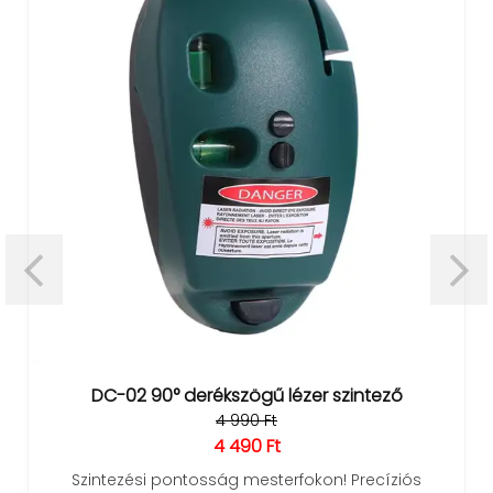
DC-02 90° derékszögű lézer szintező
4 990 Ft
4 490 Ft
Szintezési pontosság mesterfokon! Precíziós