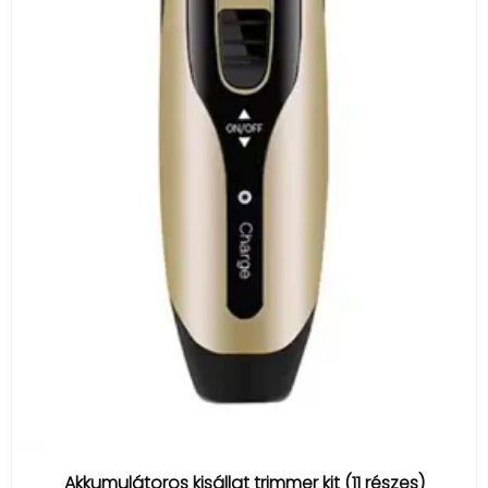
Akkumulátoros kisállat trimmer kit (11 részes)