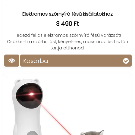
Elektromos szőrnyíró fésű kisállatokhoz
3 490 Ft
Fedezd fel az elektromos szőrnyíró fésű varázsát!
Csökkenti a szőrhullást, kényelmes, masszíroz, és tisztán
tartja otthonod.
Kosárba