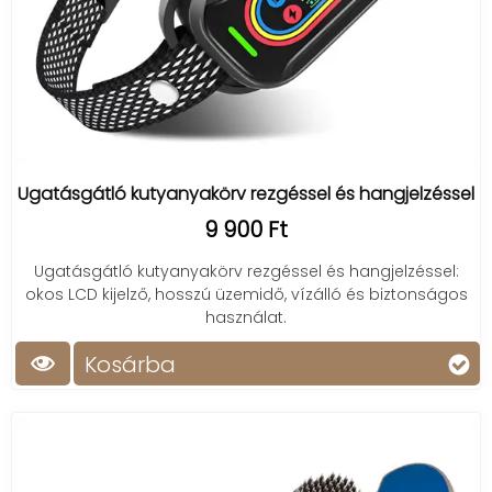
Ugatásgátló kutyanyakörv rezgéssel és hangjelzéssel
9 900 Ft
Ugatásgátló kutyanyakörv rezgéssel és hangjelzéssel:
okos LCD kijelző, hosszú üzemidő, vízálló és biztonságos
használat.
Kosárba