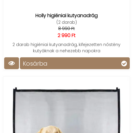
Holly higiéniai kutyanadrág
(2 darab)
8 990 Ft
2 990 Ft
2 darab higiéniai kutyanadrág, kifejezetten nőstény
kutyáknak a nehezebb napokra
Kosárba