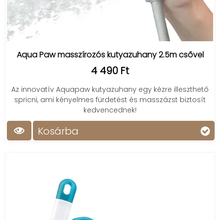
Aqua Paw masszírozós kutyazuhany 2.5m csővel
4 490 Ft
Az innovatív Aquapaw kutyazuhany egy kézre illeszthető
spricni, ami kényelmes fürdetést és masszázst biztosít
kedvencednek!
Kosárba