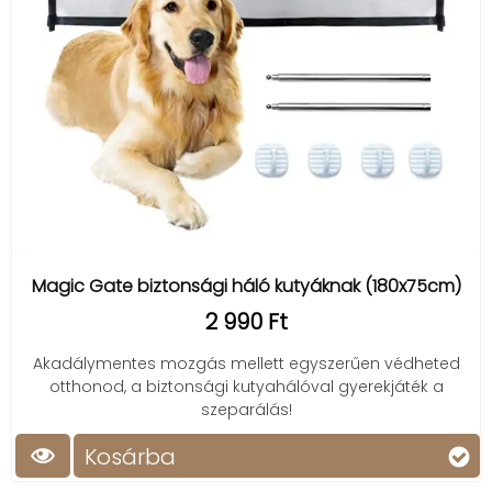
Magic Gate biztonsági háló kutyáknak (180x75cm)
2 990 Ft
Akadálymentes mozgás mellett egyszerűen védheted
otthonod, a biztonsági kutyahálóval gyerekjáték a
szeparálás!
Kosárba