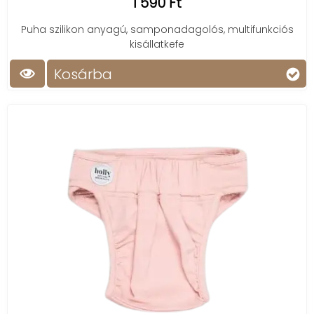
1 590 Ft
Puha szilikon anyagú, samponadagolós, multifunkciós
kisállatkefe
Kosárba