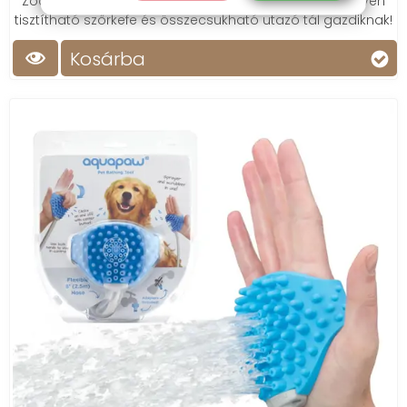
Zoofari kutya csomag: praktikus etetőszőnyeg, könnyen
tisztítható szőrkefe és összecsukható utazó tál gazdiknak!
Kosárba