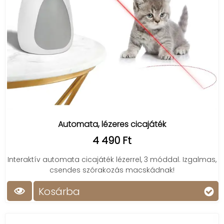
Automata, lézeres cicajáték
4 490 Ft
Interaktív automata cicajáték lézerrel, 3 móddal. Izgalmas,
csendes szórakozás macskádnak!
Kosárba