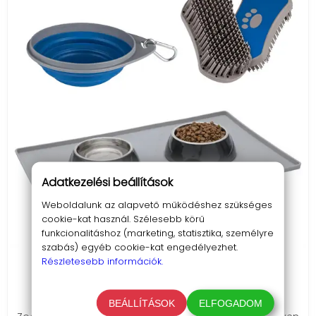
Adatkezelési beállítások
Weboldalunk az alapvető működéshez szükséges
cookie-kat használ. Szélesebb körű
funkcionalitáshoz (marketing, statisztika, személyre
szabás) egyéb cookie-kat engedélyezhet.
Részletesebb információk.
3 részes Zoofari kutya csomag gazdiknak
6 790 Ft
BEÁLLÍTÁSOK
ELFOGADOM