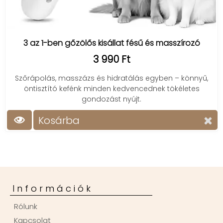
3 az 1-ben gőzölős kisállat fésű és masszírozó
3 990 Ft
Szőrápolás, masszázs és hidratálás egyben – könnyű,
öntisztító kefénk minden kedvencednek tökéletes
gondozást nyújt.
Kosárba
Információk
Rólunk
Kapcsolat