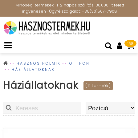
Minőségi termékek · 1-2 napos szállítás, 30.000 Ft felett
ingyenesen · Ügyfélszolgálat: +36(30)507-7908
168
HASZNOS HOLMIK
OTTHON
HÁZIÁLLATOKNAK
Háziállatoknak
(11 termék)