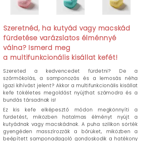
Szeretnéd, ha kutyád vagy macskád
fürdetése
varázslatos
élménnyé
válna? Ismerd meg
a multifunkcionális kisállat kefét!
Szereted a kedvencedet fürdetni? De a
szőrmókolás, a samponozás és a lemosás néha
igazi kihívást jelent? Akkor a multifunkcionális kisállat
kefe tökéletes megoldást nyújthat számodra és a
bundás társadnak is!
Ez kis kefe elképesztő módon megkönnyíti a
fürdetést, miközben hatalmas élményt nyújt a
kutyádnak vagy macskádnak. A puha szilikon sörték
gyengéden masszírozzák a bőrüket, miközben a
beépített samponadagoló gondoskodik a hatékony