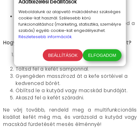
Adatkezelési beállítások
könnyű és kompakt, így bárhol magaddal
viheted.
Weboldalunk az alapvető működéshez szükséges
Gyorsan szárad:
A kefe speciális kialakítása
cookie-kat használ. Szélesebb körű
gyorsítja a száradást, így nem kell aggódnod a
funkcionalitáshoz (marketing, statisztika, személyre
nedves szőrért.
szabás) egyéb cookie-kat engedélyezhet.
Részletesebb információk.
Hogyan használd a multifunkcionális kisállat kefét?
Nedvesítsd meg a kutyád vagy macskád
BEÁLLÍTÁSOK
ELFOGADOM
bundáját.
Töltsd fel a kefét samponnal.
Gyengéden masszírozd át a kefe sörtéivel a
kedvenced bőrét.
Öblítsd le a kutyád vagy macskád bundáját.
Akaszd fel a kefét száradni.
Ne várj tovább, rendeld meg a multifunkcionális
kisállat kefét még ma, és varázsold a kutyád vagy
macskád fürdetését mesés élménnyé!