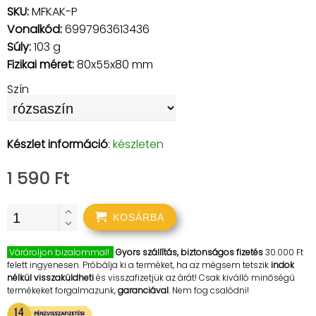
SKU:
MFKAK-P
Vonalkód:
6997963613436
Súly:
103 g
Fizikai méret:
80x55x80 mm
Szín
Készlet információ
:
készleten
1 590 Ft
KOSÁRBA
Várároljon bizalommal!
Gyors szállítás, biztonságos fizetés
30.000 Ft
felett ingyenesen. Próbálja ki a terméket, ha az mégsem tetszik
indok
nélkül visszaküldheti
és visszafizetjük az árát! Csak kiválló minőségű
termékeket forgalmazunk,
garanciával
. Nem fog csalódni!