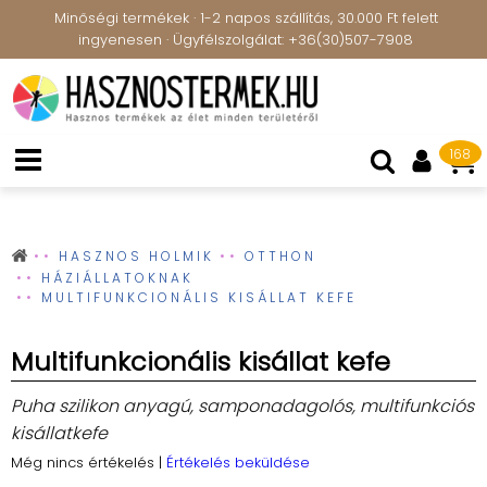
Minőségi termékek · 1-2 napos szállítás, 30.000 Ft felett
ingyenesen · Ügyfélszolgálat: +36(30)507-7908
168
HASZNOS HOLMIK
OTTHON
HÁZIÁLLATOKNAK
MULTIFUNKCIONÁLIS KISÁLLAT KEFE
Multifunkcionális kisállat kefe
Puha szilikon anyagú, samponadagolós, multifunkciós
kisállatkefe
Még nincs értékelés
|
Értékelés beküldése