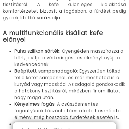
tisztításról. A kefe különleges kialakítása
komfortérzetet biztosít a fogásban, a fürdést pedig
gyerekjátékká varázsolja.
A multifunkcionális kisállat kefe
előnyei
Puha szilikon sörték:
Gyengéden masszírozza a
bőrt, javítja a vérkeringést és élményt nyújt a
kedvencednek.
Beépített samponadagoló:
Egyszerűen töltsd
fel a kefét samponnal, és már moshatod is a
kutyád vagy macskád! Az adagoló gondoskodik
a hatékony tisztításról, miközben finom illatot
hagy maga után.
Kényelmes fogás:
A csúszásmentes
fogantyúnak köszönhetően a kefe használata
élmény, még hosszabb fürdetések esetén is.
Könnyű és hordozható:
A kefe elképesztően