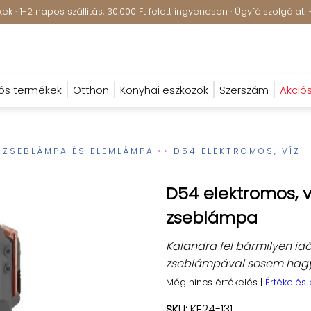
k · 1-2 napos szállítás, 30.000 Ft felett ingyenesen · Ügyfélszolgála
ós termékek
Otthon
Konyhai eszközök
Szerszám
Akció
ZSEBLÁMPA ÉS ELEMLÁMPA
D54 ELEKTROMOS, VÍZ-
D54 elektromos, v
zseblámpa
Kalandra fel bármilyen időb
zseblámpával sosem hagy
Még nincs értékelés
|
Értékelés
SKU:
KE24-131