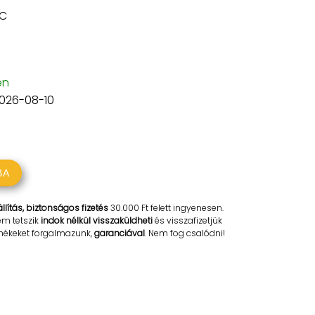
C
en
2026-08-10
BA
llítás, biztonságos fizetés
30.000 Ft felett ingyenesen.
em tetszik
indok nélkül visszaküldheti
és visszafizetjük
rmékeket forgalmazunk,
garanciával
. Nem fog csalódni!