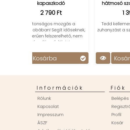
dó
hátmosó szalag szilikonból
t
1 390 Ft
ozgás a
Tedd kellemessé és teljessé a
T
t időseknek,
zuhanyzást a szilikon hátmosóval
moz
elhető, nem
rög
ületet.
E
Kosárba
Információk
Fiók
Rólunk
Belépés
Kapcsolat
Regisztr
Impresszum
Profil
ÁSZF
Kosár