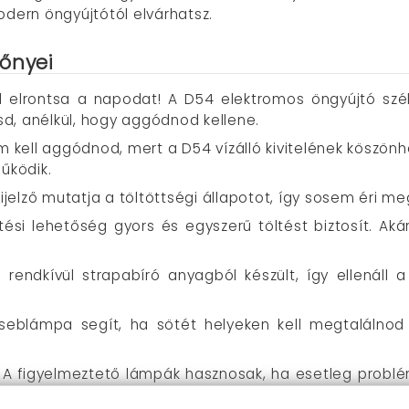
odern öngyújtótól elvárhatsz.
őnyei
l elrontsa a napodat! A D54 elektromos öngyújtó szél
d, anélkül, hogy aggódnod kellene.
em kell aggódnod, mert a D54 vízálló kivitelének köszö
űködik.
ijelző mutatja a töltöttségi állapotot, így sosem éri me
ési lehetőség gyors és egyszerű töltést biztosít. Ak
 rendkívül strapabíró anyagból készült, így ellenáll
zseblámpa segít, ha sötét helyeken kell megtalálnod
: A figyelmeztető lámpák hasznosak, ha esetleg probl