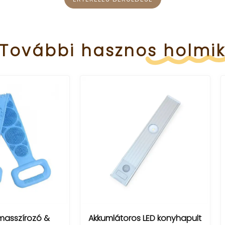
További
hasznos
holmi
Mini retro óra /LCD, világí
hőmérő, akksi/
umlátoros LED konyhapult
7 490 Ft