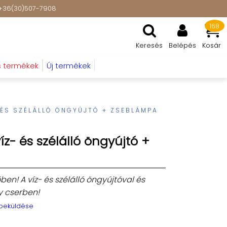
t: +36(30)507-7908
168
Keresés
Belépés
Kosár
s termékek
Új termékek
 ÉS SZÉLÁLLÓ ÖNGYÚJTÓ + ZSEBLÁMPA
íz- és szélálló öngyújtó +
en! A víz- és szélálló öngyújtóval és
 cserben!
 beküldése