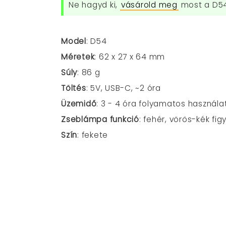
Ne hagyd ki,
vásárold meg
most a D54 
Model
: D54
Méretek
: 62 x 27 x 64 mm
Súly
: 86 g
Töltés
: 5V, USB-C, ~2 óra
Üzemidő
: 3 - 4 óra folyamatos használa
Zseblámpa funkció
: fehér, vörös-kék fi
Szín
: fekete