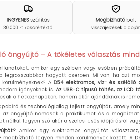
INGYENES
szállítás
Megbízható
bolt
30.000 Ft kosárértéktől
visszajelzések alapjá
lló öngyújtó – A tökéletes választás min
pillanatokat, amikor egy szélben vagy esőben próbált
 legrosszabbkor hagyott cserben. Mi van, ha azt mon
b körülményeknek? A
D54 elektromos, víz- és szélálló 
modern igényeknek is.
Az USB-C típusú töltés, az LCD t
csak a hétköznapokon, hanem akár ajándéknak is remek
pabíró és technológiailag fejlett öngyújtót, amely mi
Ez az öngyújtó nemcsak a praktikumot és a megbízhat
et nélkül, legyen szó akár a szeles, esős időjárásról v
yújtót?
Amikor egy elektromos öngyújtót választas
y megbízható legyen minden körülmények között. A D54