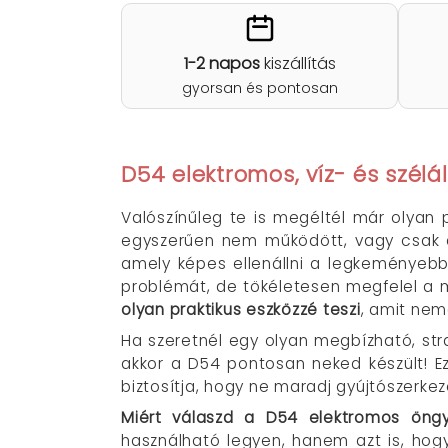
1-2 napos
kiszállítás
gyorsan és pontosan
D54 elektromos, víz- és szélá
Valószínűleg te is megéltél már olyan 
egyszerűen nem működött, vagy csak a
amely képes ellenállni a legkeményeb
problémát, de tökéletesen megfelel a 
olyan praktikus eszközzé teszi
, amit nem
Ha szeretnél egy olyan megbízható, stra
akkor a D54 pontosan neked készült! 
biztosítja, hogy ne maradj gyújtószerkez
Miért válaszd a D54 elektromos öng
használható legyen, hanem azt is, hog