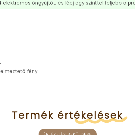
elektromos öngyújtót, és lépj egy szinttel feljebb a p
t
gyelmeztető fény
Termék
értékelések
ÉRTÉKELÉS BEKÜLDÉSE