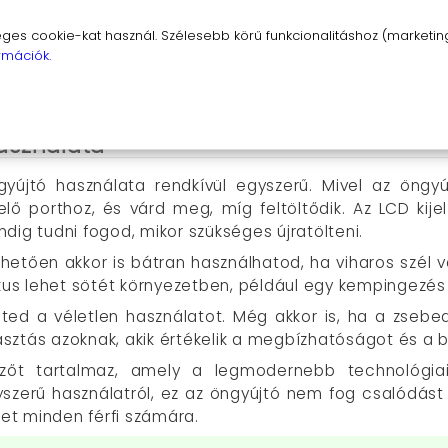
k
: A véletlen aktiválódás elkerülésére a D54 beépített
s cookie-kat használ. Szélesebb körű funkcionalitáshoz (marketing,
sol be véletlenül.
rmációk.
ajándékot keresel egy férfi számára, a D54 ideális v
asználata
gyújtó használata rendkívül egyszerű. Mivel az öngyú
elő porthoz, és várd meg, míg feltöltődik. Az LCD kij
dig tudni fogod, mikor szükséges újratölteni.
zönhetően akkor is bátran használhatod, ha viharos szél
ikus lehet sötét környezetben, például egy kempingezés
eted a véletlen használatot. Még akkor is, ha a zsebe
sztás azoknak, akik értékelik a megbízhatóságot és a b
őt tartalmaz, amely a legmodernebb technológiai 
egyszerű használatról, ez az öngyújtó nem fog csalódást
het minden férfi számára.