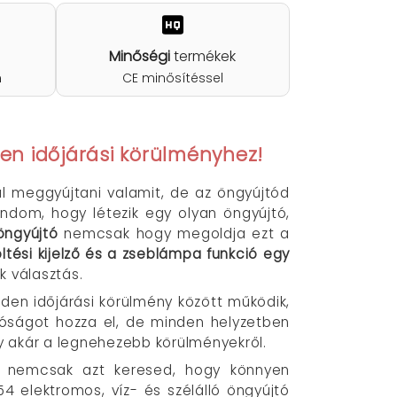
Minőségi
termékek
n
CE minősítéssel
den időjárási körülményhez!
ál meggyújtani valamit, de az öngyújtód
dom, hogy létezik egy olyan öngyújtó,
öngyújtó
nemcsak hogy megoldja ezt a
öltési kijelző és a zseblámpa funkció egy
 választás.
nden időjárási körülmény között működik,
óságot hozza el, de minden helyzetben
agy akár a legnehezebb körülményekről.
z, nemcsak azt keresed, hogy könnyen
 elektromos, víz- és szélálló öngyújtó