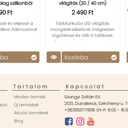
világítás (20 / 40 cm)
Mini retro TV alakú óra, világí
2 490 Ft
LCD kijelzővel, ébresztőve
hőmérővel, akkumlátorr
öbbfunkciós LED világítás
gásérzékelővel, mágneses
zítéssel és USB-C töltéssel.
nergiatakarékos, egyszerű
telepítés!
Kosárba
Kosárba
Tartalom
Kapcsolat
Minden termék
Szungyi Zoltán EV.
2120, Dunakeszi, Széchenyi u. 7
áció
Új termékek
+36305077908 (H-P: 9.00 - 16.
Akciós termékek
Blog