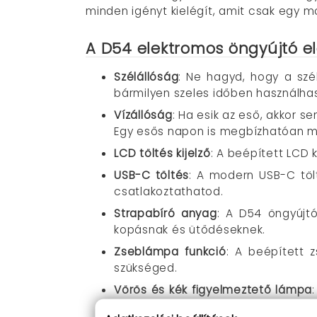
minden igényt kielégít, amit csak egy m
A D54 elektromos öngyújtó el
Szélállóság
: Ne hagyd, hogy a szé
bármilyen szeles időben használhas
Vízállóság
: Ha esik az eső, akkor s
Egy esős napon is megbízhatóan m
LCD töltés kijelző
: A beépített LCD k
USB-C töltés
: A modern USB-C tölt
csatlakoztathatod.
Strapabíró anyag
: A D54 öngyújtó
kopásnak és ütődéseknek.
Zseblámpa funkció
: A beépített 
szükséged.
Vörös és kék figyelmeztető lámpa
az eszköz karbantartásában.