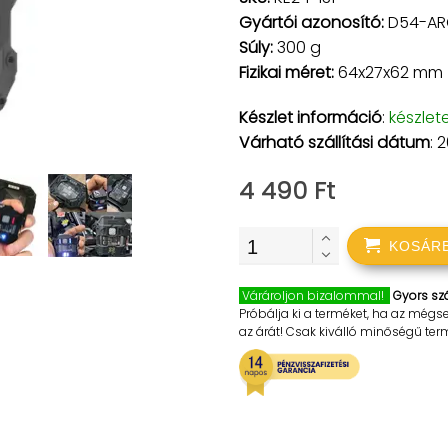
Gyártói azonosító:
D54-AR
Súly:
300 g
Fizikai méret:
64x27x62 mm
Készlet információ
:
készlet
Várható szállítási dátum
: 
4 490 Ft
KOSÁR
Várároljon bizalommal!
Gyors szá
Próbálja ki a terméket, ha az mégs
az árát! Csak kiválló minőségű te