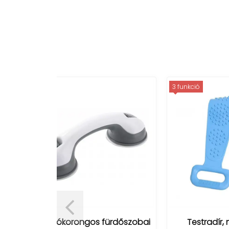
3 funkció
ürdőszobai
Testradír, masszírozó &
Akk