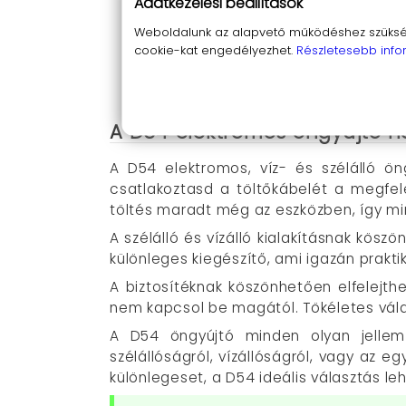
Adatkezelési beállítások
Véletlen használat elleni biztosíté
Weboldalunk az alapvető működéshez szüksége
biztos lehess abban, hogy nem kapc
cookie-kat engedélyezhet.
Részletesebb info
Tökéletes ajándék férfiaknak
: Ha 
körülmény között megbízható.
A D54 elektromos öngyújtó h
A D54 elektromos, víz- és szélálló ön
csatlakoztasd a töltőkábelét a megfel
töltés maradt még az eszközben, így min
A szélálló és vízálló kialakításnak kös
különleges kiegészítő, ami igazán prakt
A biztosítéknak köszönhetően elfelejth
nem kapcsol be magától. Tökéletes vála
A D54 öngyújtó minden olyan jellemz
szélállóságról, vízállóságról, vagy az 
különlegeset, a D54 ideális választás le