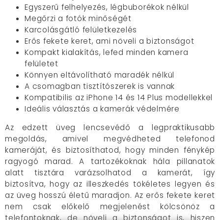
Egyszerű felhelyezés, légbuborékok nélkül
Megőrzi a fotók minőségét
Karcolásgátló felületkezelés
Erős fekete keret, ami növeli a biztonságot
Kompakt kialakítás, lefed minden kamera
felületet
Könnyen eltávolítható maradék nélkül
A csomagban tisztítószerek is vannak
Kompatibilis az iPhone 14 és 14 Plus modellekkel
Ideális választás a kamerák védelmére
Az edzett üveg lencsevédő a legpraktikusabb
megoldás, amivel megvédheted telefonod
kameráját, és biztosíthatod, hogy minden fénykép
ragyogó marad. A tartozékoknak hála pillanatok
alatt tisztára varázsolhatod a kamerát, így
biztosítva, hogy az illeszkedés tökéletes legyen és
az üveg hosszú életű maradjon. Az erős fekete keret
nem csak előkelő megjelenést kölcsönöz a
telefontoknak, de növeli a biztonságot is, hiszen