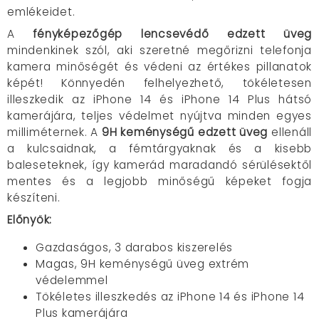
emlékeidet.
A
fényképezőgép lencsevédő edzett üveg
mindenkinek szól, aki szeretné megőrizni telefonja
kamera minőségét és védeni az értékes pillanatok
képét! Könnyedén felhelyezhető, tökéletesen
illeszkedik az iPhone 14 és iPhone 14 Plus hátsó
kamerájára, teljes védelmet nyújtva minden egyes
milliméternek. A
9H keménységű edzett üveg
ellenáll
a kulcsaidnak, a fémtárgyaknak és a kisebb
baleseteknek, így kamerád maradandó sérülésektől
mentes és a legjobb minőségű képeket fogja
készíteni.
Előnyök:
Gazdaságos, 3 darabos kiszerelés
Magas, 9H keménységű üveg extrém
védelemmel
Tökéletes illeszkedés az iPhone 14 és iPhone 14
Plus kamerájára