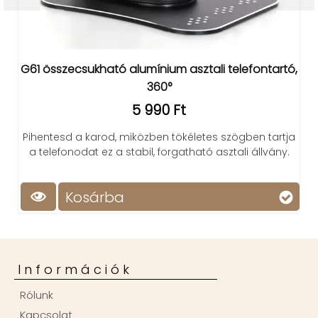
G61 összecsukható alumínium asztali telefontartó,
360°
5 990 Ft
Pihentesd a karod, miközben tökéletes szögben tartja
a telefonodat ez a stabil, forgatható asztali állvány.
Kosárba
Információk
Rólunk
Kapcsolat