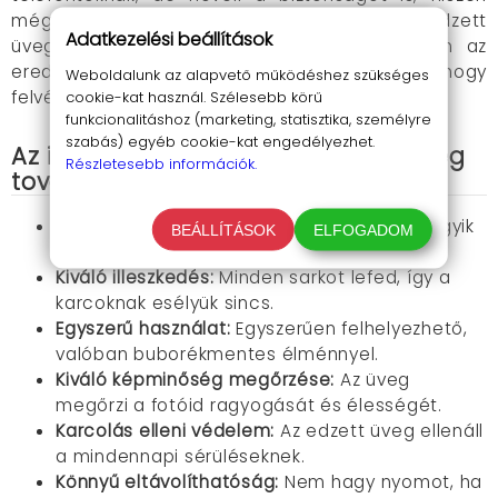
még egy extra védelmi réteget biztosít. Az edzett
Adatkezelési beállítások
üveg nem csak védelmi célt szolgál, hanem az
eredeti képminőséget is megtartja, biztosítva, hogy
Weboldalunk az alapvető működéshez szükséges
felvételeid élesek maradjanak.
cookie-kat használ. Szélesebb körű
funkcionalitáshoz (marketing, statisztika, személyre
szabás) egyéb cookie-kat engedélyezhet.
Az iPhone 14 lencsevédő edzett üveg
Részletesebb információk.
további előnyei
Gazdaságos kiszerelés:
Ne aggódj, ha az egyik
BEÁLLÍTÁSOK
ELFOGADOM
megsérül, még mindig van tartalékod!
Kiváló illeszkedés:
Minden sarkot lefed, így a
karcoknak esélyük sincs.
Egyszerű használat:
Egyszerűen felhelyezhető,
valóban buborékmentes élménnyel.
Kiváló képminőség megőrzése:
Az üveg
megőrzi a fotóid ragyogását és élességét.
Karcolás elleni védelem:
Az edzett üveg ellenáll
a mindennapi sérüléseknek.
Könnyű eltávolíthatóság:
Nem hagy nyomot, ha