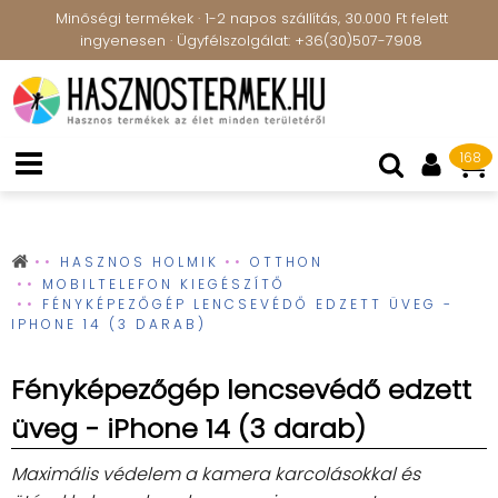
Minőségi termékek · 1-2 napos szállítás, 30.000 Ft felett
ingyenesen · Ügyfélszolgálat: +36(30)507-7908
168
HASZNOS HOLMIK
OTTHON
MOBILTELEFON KIEGÉSZÍTŐ
FÉNYKÉPEZŐGÉP LENCSEVÉDŐ EDZETT ÜVEG -
IPHONE 14 (3 DARAB)
Fényképezőgép lencsevédő edzett
üveg - iPhone 14 (3 darab)
Maximális védelem a kamera karcolásokkal és