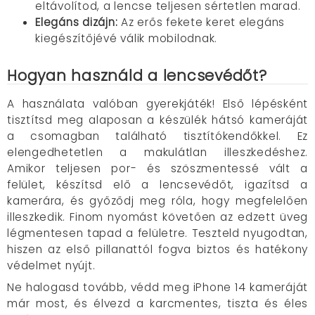
eltávolítod, a lencse teljesen sértetlen marad.
Elegáns dizájn:
Az erős fekete keret elegáns
kiegészítőjévé válik mobilodnak.
Hogyan használd a lencsevédőt?
A használata valóban gyerekjáték! Első lépésként
tisztítsd meg alaposan a készülék hátsó kameráját
a csomagban található tisztítókendőkkel. Ez
elengedhetetlen a makulátlan illeszkedéshez.
Amikor teljesen por- és szöszmentessé vált a
felület, készítsd elő a lencsevédőt, igazítsd a
kamerára, és győződj meg róla, hogy megfelelően
illeszkedik. Finom nyomást követően az edzett üveg
légmentesen tapad a felületre. Teszteld nyugodtan,
hiszen az első pillanattól fogva biztos és hatékony
védelmet nyújt.
Ne halogasd tovább, védd meg iPhone 14 kameráját
már most, és élvezd a karcmentes, tiszta és éles