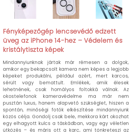
Fényképezőgép lencsevédő edzett
üveg az iPhone 14-hez – Védelem és
kristálytiszta képek
Mindannyiunknak jártak már rémesen a dolgok,
amikor egy bekapcsolt kamera nem képes a legjobb
képeket produkálni, például azért, mert karcos,
sérült vagy bemattult. Emlékek, amik élesek
lehetnének, csak homályos foltokká válnak. Az
okostelefonok kameravédelme ma már nem
pusztán luxus, hanem alapvető szükséglet, hiszen a
spontán, minőségi fotók elkészítése mindannyiunk
közös célja. Gondolj csak bele, mekkora kárt okozhat
egy elhagyott kulcs a táskádban, vagy egy véletlen
ütközés – és máris ott a karc, ami tönkreteszi az