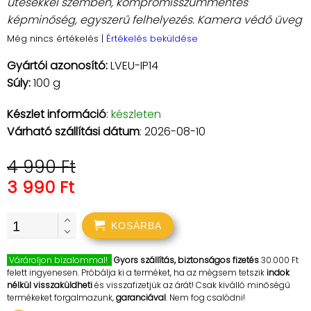
ütésekkel szemben, kompromisszummentes
képminőség, egyszerű felhelyezés. Kamera védő üveg
Még nincs értékelés
|
Értékelés beküldése
Gyártói azonosító:
LVEU-IP14
Súly:
100 g
Készlet információ
:
készleten
Várható szállítási dátum
: 2026-08-10
4 990 Ft
3 990 Ft
KOSÁRBA
Várároljon bizalommal!
Gyors szállítás, biztonságos fizetés
30.000 Ft
felett ingyenesen. Próbálja ki a terméket, ha az mégsem tetszik
indok
nélkül visszaküldheti
és visszafizetjük az árát! Csak kiválló minőségű
termékeket forgalmazunk,
garanciával
. Nem fog csalódni!