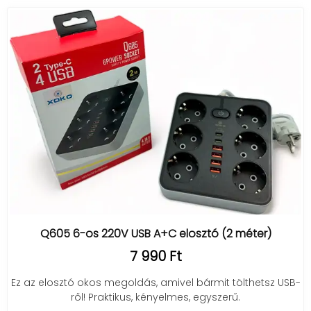
Q605 6-os 220V USB A+C elosztó (2 méter)
7 990 Ft
Ez az elosztó okos megoldás, amivel bármit tölthetsz USB-
ről! Praktikus, kényelmes, egyszerű.