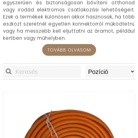
egyszerűen és biztonságosan bővíteni otthonod
vagy irodád elektromos csatlakozási lehetőségeit.
Ezek a termékek különösen akkor hasznosak, ha több
eszközt szeretnél egyetlen konnektorról működtetni,
vagy ha messzebb kell eljuttatni az áramot, például
kertben vagy műhelyben.
Típusok és funkciók
TOVÁBB OLVASOM
A kínálatban megtalálod a földelt hosszabbító
kábeleket, amelyek akár 20 vagy 30 méteres
változatban is elérhetők, így nagyobb távolságokra
is ideálisak. Választhatsz klasszikus elosztókat USB
csatlakozókkal, amelyek laptop, telefon vagy más
eszköz töltését is megkönnyítik. Egyes modellek
extra funkciókat kínálnak, például beépített éjjeli
lámpát vagy akár túlfeszültség-védelmet. A
kombinált elosztók – például 3in1 vagy 6in1 típusok –
USB A és C portokat, energiaforrást és világítást
egyesítenek, amely különösen hasznos az