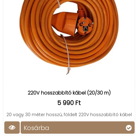
íróasztalon vagy hálószobában.
Mire figyelj a vásárlás során?
Fontos, hogy a hosszabbító vagy elosztó
megfeleljen az igényeidnek:
Nézd meg a kábel hosszát, hogy elegendő
legyen a kívánt területen.
Ellenőrizd, hogy van-e földelés, illetve
túlfeszültség-védő funkció, amely növeli a
biztonságot.
Ha sok eszközt töltenél egyszerre, érdemes USB
220V hosszabbító kábel (20/30 m)
csatlakozóval felszerelt verziót választani.
Figyelj a teljesítményre (Watt, Amper), főleg
5 990 Ft
nagyobb gépekhez ilyen adatok is számítanak.
20 vagy 30 méter hosszú, földelt 220V hosszabbító kábel
Kosárba