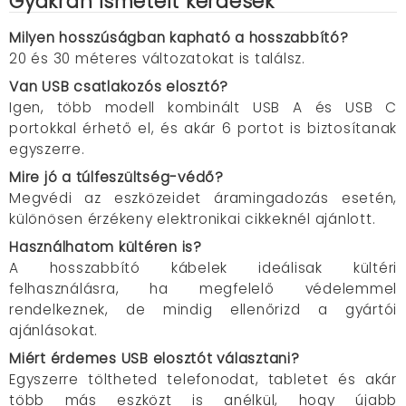
Gyakran ismételt kérdések
Milyen hosszúságban kapható a hosszabbító?
20 és 30 méteres változatokat is találsz.
Van USB csatlakozós elosztó?
Igen, több modell kombinált USB A és USB C
portokkal érhető el, és akár 6 portot is biztosítanak
egyszerre.
Mire jó a túlfeszültség-védő?
Megvédi az eszközeidet áramingadozás esetén,
különösen érzékeny elektronikai cikkeknél ajánlott.
Használhatom kültéren is?
A hosszabbító kábelek ideálisak kültéri
felhasználásra, ha megfelelő védelemmel
rendelkeznek, de mindig ellenőrizd a gyártói
ajánlásokat.
Miért érdemes USB elosztót választani?
Egyszerre töltheted telefonodat, tabletet és akár
több más eszközt is anélkül, hogy újabb