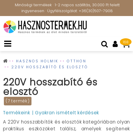
Minőségi termékek · 1-2 napos szállítás, 30.000 Ft felett
ingyenesen · Ügyfélszolgálat: +36(30)507-7908
168
HASZNOS HOLMIK
OTTHON
220V HOSSZABÍTÓ ÉS ELOSZTÓ
220V hosszabító és
elosztó
(7 termék)
Termékeink
Gyakran ismételt kérdések
A 220V hosszabbítók és elosztók kategóriában olyan
praktikus eszközöket találsz, amelyek segítenek