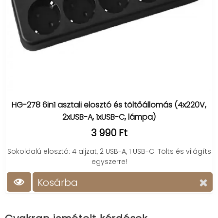
HG-278 6in1 asztali elosztó és töltőállomás (4x220V,
2xUSB-A, 1xUSB-C, lámpa)
3 990 Ft
Sokoldalú elosztó: 4 aljzat, 2 USB-A, 1 USB-C. Tölts és világíts
egyszerre!
Kosárba