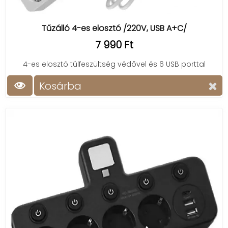
Tűzálló 4-es elosztó /220V, USB A+C/
7 990 Ft
4-es elosztó túlfeszültség védővel és 6 USB porttal
Kosárba