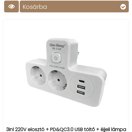
Kosárba
3in1 220V elosztó + PD&QC3.0 USB töltő + éjjeli lámpa