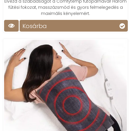
Élvezd a szabadságot a Comfytemp fűtőpárnával! Három
fűtési fokozat, masszázsmód és gyors felmelegedés a
maximális kényelemért.
Kosárba