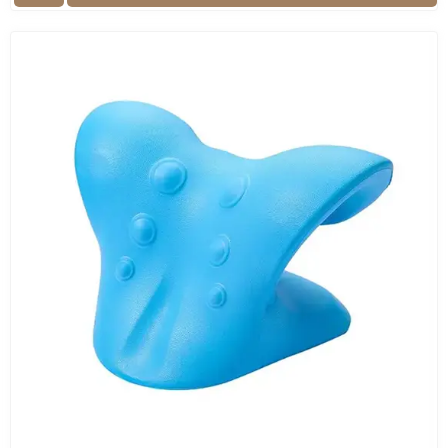
energiakeringést a testben.
Mire figyelj vásárláskor?
Masszázstípus:
válaszd a számodra kellemes
technikát — rezgő, gyúró, ütögető vagy shiatsu.
Kényelem és anyagminőség:
a huzat legyen
puha és tartós, az eszköz kényelmesen
illeszkedjen testedhez.
Erősségszint és beállítások:
állítható intenzitás
előnyös, ha különböző testrészeken használod.
Tápellátás:
hálózati, akkumulátoros vagy USB-s
változatok közül választhatsz.
Hőfunkció:
a melegítő funkció fokozza az izmok
ellazulását és a stresszoldást.
Ezeket a szempontokat figyelembe véve könnyen
megtalálhatod a számodra legjobb