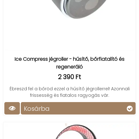
Ice Compress jégroller - hűsítő, bőrfiatalító és
regeneráló
2 390 Ft
Ébreszd fel a bőröd ezzel a hűsítő jégrollerrel! Azonnali
frissesség és fiatalos ragyogás vár.
Kosárba