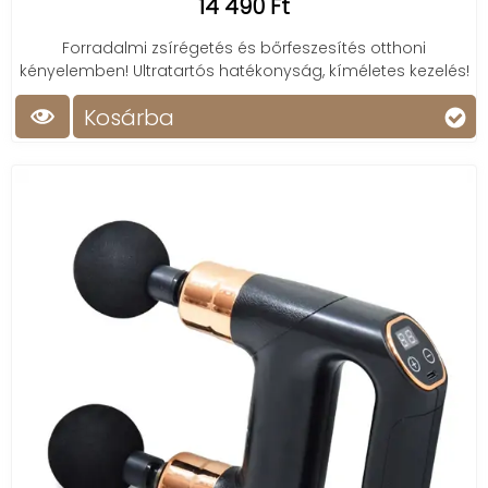
14 490 Ft
Forradalmi zsírégetés és bőrfeszesítés otthoni
kényelemben! Ultratartós hatékonyság, kíméletes kezelés!
Kosárba