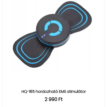
HQ-185 hordozható EMS stimulátor
2 990 Ft