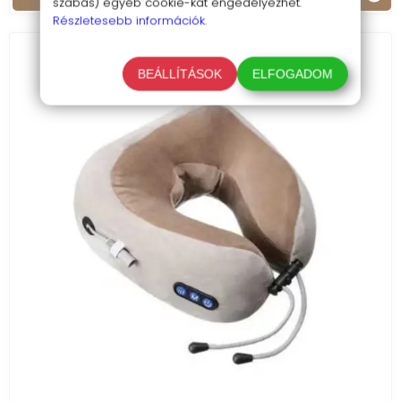
szabás) egyéb cookie-kat engedélyezhet.
Részletesebb információk.
BEÁLLÍTÁSOK
ELFOGADOM