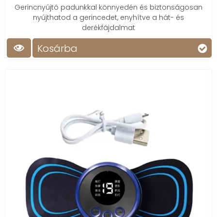
Gerincnyújtó padunkkal könnyedén és biztonságosan
nyújthatod a gerincedet, enyhítve a hát- és
derékfájdalmat
Kosárba