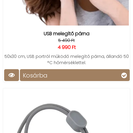
USB melegítő párna
5 490 Ft
4 990 Ft
50x30 cm, USB portról működő melegítő párna, állandó 50
°C hőmérséklettel.
Kosárba