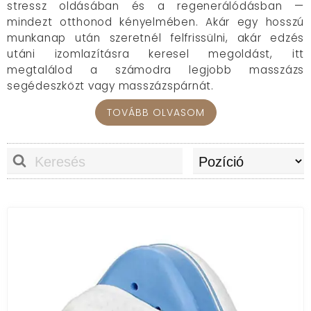
stressz oldásában és a regenerálódásban —
mindezt otthonod kényelmében. Akár egy hosszú
munkanap után szeretnél felfrissülni, akár edzés
utáni izomlazításra keresel megoldást, itt
megtalálod a számodra legjobb masszázs
segédeszközt vagy masszázspárnát.
Mire jók a masszázs eszközök és
TOVÁBB OLVASOM
párnák?
A masszázseszközök célja, hogy javítsák a
vérkeringést, oldják az izomfeszültséget és
támogassák a testi-lelki feltöltődést. A rendszeres
használat segíthet csökkenteni a hát-, nyak- és
vállfájdalmat, valamint javíthatja az alvás
minőségét és a közérzetet. A masszázspárnák pedig
a legkényelmesebb megoldást nyújtják: egy
mozdulattal elhelyezhetők a kanapén, autóülésen
vagy az irodai székben.