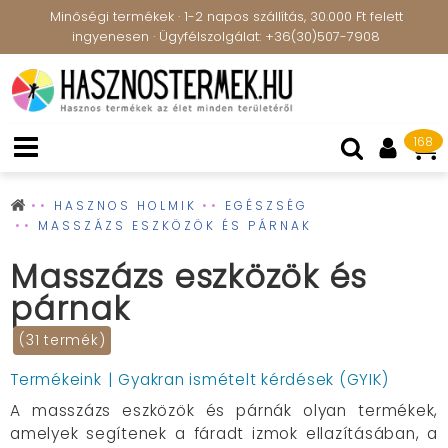
Minőségi termékek · 1-2 napos szállítás, 30.000 Ft felett
ingyenesen · Ügyfélszolgálat: +36(30)507-7908
168
HASZNOS HOLMIK
EGÉSZSÉG
MASSZÁZS ESZKÖZÖK ÉS PÁRNAK
Masszázs eszközök és
párnak
(31 termék)
Termékeink
Gyakran ismételt kérdések (GYIK)
A masszázs eszközök és párnák olyan termékek,
amelyek segítenek a fáradt izmok ellazításában, a