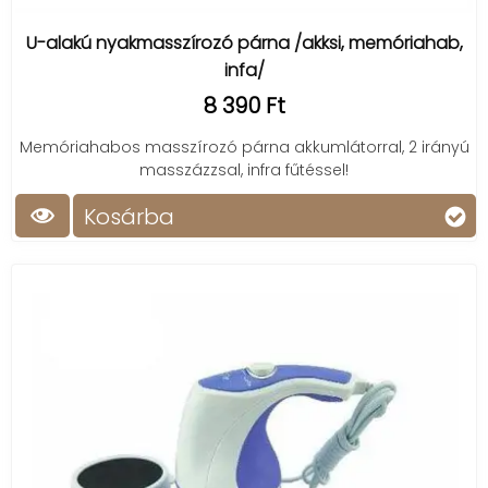
U-alakú nyakmasszírozó párna /akksi, memóriahab,
infa/
8 390 Ft
Memóriahabos masszírozó párna akkumlátorral, 2 irányú
masszázzsal, infra fűtéssel!
Kosárba