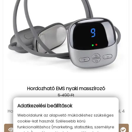
Hordozható EMS nyaki masszírozó
5 490 Ft
4 790 Ft
Adatkezelési beállítások
Hordozható TENS + EMS nyaki masszírozó 9 fokozattal, 4
Weboldalunk az alapvető működéshez szükséges
móddal, meleg kompresszióval, akkumlátorral.
cookie-kat használ. Szélesebb körű
funkcionalitáshoz (marketing, statisztika, személyre
Kosárba