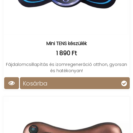
Mini TENS készülék
1 890 Ft
Fájdalomcsillapítás és izomregeneráció otthon, gyorsan
és hatékonyan!
Kosárba