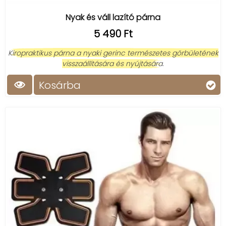
masszázseszközt vagy masszázspárnát, ami igazán
hatékonyan segít a pihenésben.
Nyak és váll lazító párna
5 490 Ft
Kiropraktikus párna a nyaki gerinc természetes görbületének
visszaállítására és nyújtására
.
Kosárba