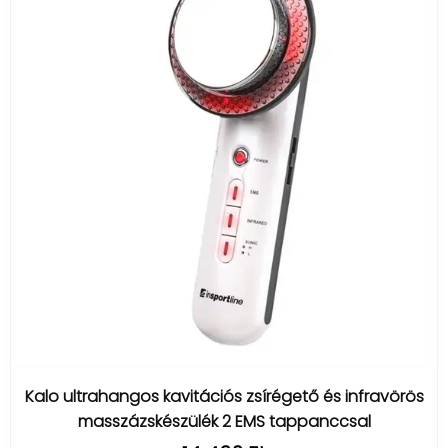
Kalo ultrahangos kavitációs zsírégető és infravörös
masszázskészülék 2 EMS tappanccsal