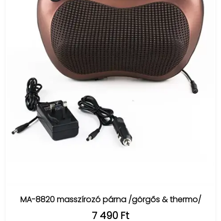
MA-8820 masszírozó párna /görgős & thermo/
7 490 Ft