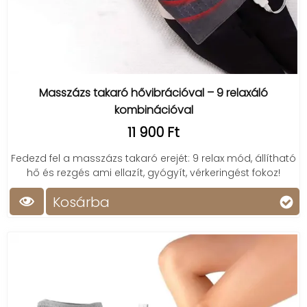
Masszázs takaró hővibrációval – 9 relaxáló
kombinációval
11 900 Ft
Fedezd fel a masszázs takaró erejét: 9 relax mód, állítható
hő és rezgés ami ellazít, gyógyít, vérkeringést fokoz!
Kosárba