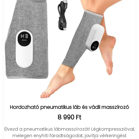
Hordozható pneumatikus láb és vádli masszírozó
8 990 Ft
Élvezd a pneumatikus lábmasszírozót! Légkompresszióval,
melegen enyhíti fáradtságodat, javítja vérkeringést