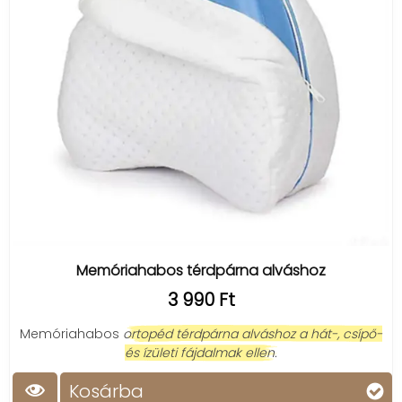
Típusok és funkciók
Elektromos masszázspárnák:
automatikus,
forgó masszázsfejekkel dolgoznak, gyakran
hőfunkcióval is rendelkeznek, amely fokozza a
relaxáló hatást.
Kézi masszázseszközök:
egyszerű, hordozható
megoldások, amikkel célzottan kezelheted az
izmokat – például a nyakat, hátat vagy a
lábakat.
Masszázspisztolyok:
professzionális, mélyizom-
masszázst biztosító eszközök sportolóknak és
Memóriahabos térdpárna alváshoz
aktív életmódot élőknek.
3 990 Ft
Shiatsu masszázspárnák:
a hagyományos
japán technikát idézik, körkörös mozdulatokkal
Memóriahabos
ortopéd térdpárna alváshoz a hát-, csípő-
és melegítő funkcióval.
és ízületi fájdalmak ellen.
Talpmasszírozók:
a reflexzónás masszázs elvén
Kosárba
működnek, serkentve a véráramlást és az