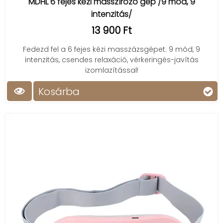
MDHL 6 fejes kézi masszírozó gép /9 mód, 9
intenzitás/
13 900 Ft
Fedezd fel a 6 fejes kézi masszázsgépet: 9 mód, 9
intenzitás, csendes relaxáció, vérkeringés-javítás
izomlazítással!
Kosárba