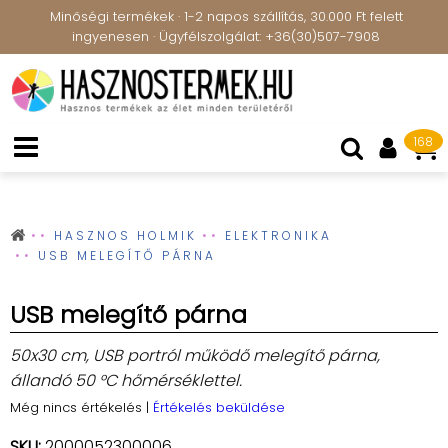
Minőségi termékek · 1-2 napos szállítás, 30.000 Ft felett
ingyenesen · Ügyfélszolgálat: +36(30)507-7908
168
HASZNOS HOLMIK
ELEKTRONIKA
USB MELEGÍTŐ PÁRNA
USB melegítő párna
50x30 cm, USB portról működő melegítő párna,
állandó 50 °C hőmérséklettel.
Még nincs értékelés
|
Értékelés beküldése
SKU:
2000052300006