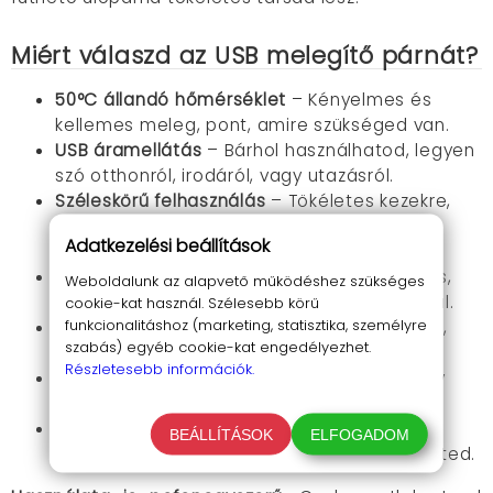
Miért válaszd az USB melegítő párnát?
50°C állandó hőmérséklet
– Kényelmes és
kellemes meleg, pont, amire szükséged van.
USB áramellátás
– Bárhol használhatod, legyen
szó otthonról, irodáról, vagy utazásról.
Széleskörű felhasználás
– Tökéletes kezekre,
lábakra, derékra, hasra, vagy menstruációs
Adatkezelési beállítások
fájdalmak enyhítésére.
Túlmelegedés elleni védelem
– Biztonságos,
Weboldalunk az alapvető működéshez szükséges
megbízható használat hosszú időn keresztül.
cookie-kat használ. Szélesebb körű
funkcionalitáshoz (marketing, statisztika, személyre
Graphene fűtőszálak
– Modern technológia,
szabás) egyéb cookie-kat engedélyezhet.
ami energiatakarékos és hatékony.
Részletesebb információk.
Puha plüss anyag
– Kellemes érintés, amely
még jobban fokozza a komfortérzetet.
Könnyen hordozható
– Összetekerhető,
BEÁLLÍTÁSOK
ELFOGADOM
könnyen tárolható, bárhová magaddal viheted.