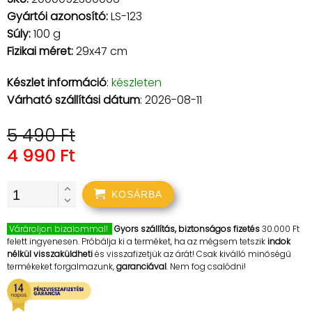
Gyártói azonosító:
LS-123
Súly:
100 g
Fizikai méret:
29x47 cm
Készlet információ
:
készleten
Várható szállítási dátum
: 2026-08-11
5 490 Ft
4 990 Ft
KOSÁRBA
Várároljon bizalommal!
Gyors szállítás, biztonságos fizetés
30.000 Ft
felett ingyenesen. Próbálja ki a terméket, ha az mégsem tetszik
indok
nélkül visszaküldheti
és visszafizetjük az árát! Csak kiválló minőségű
termékeket forgalmazunk,
garanciával
. Nem fog csalódni!