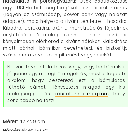
Használata is pofonegyszerű
: Csak csatlakoztasd
egy USB-kábel segítségével az áramforráshoz
(legyen az számítógép, power bank vagy hálózati
adapter), majd helyezd a kívánt területre – hasadra,
lábadra, derekadra, akár a menstruációs fájdalmak
enyhítésére. A meleg azonnal terjedni kezd, és
kényelmesen elérheted a kívánt hőfokot. Kialakítása
miatt bárhol, bármikor bevetheted, és biztosítja
számodra a zavartalan pihenést vagy munkát.
Ne várj tovább! Ha fázós vagy, vagy ha bármikor
jól jönne egy melegítő megoldás, most a legjobb
alkalom, hogy beszerezd ezt a bámulatos
fűthető párnát. Kényeztess magad egy kis
melegséggel, és
rendeld meg még ma
, hogy
soha többé ne fázz!
Méret
: 47 x 29 cm
Hőmérséklet
: 50
°C