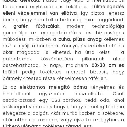
lábad, derekad, hasad vagy épp a menstruációs
fájdalmaid enyhítésére is tökéletes.
Túlmelegedés
elleni védelemmel van ellátva
, így biztos lehetsz
benne, hogy nem kell a biztonság miatt aggódnod.
A
grafén fűtőszálak
modern technológiája
garantálja az energiatakarékos és biztonságos
működést, miközben a
puha, plüss anyag
kellemes
érzést nyújt a bőrödnek. Könnyű, összetekerhető és
akár magaddal is viheted, ha útra kelsz – a
patentoknak köszönhetően pillanatok alatt
összehajthatod. A nagy, majdnem
50x30 cm-es
felület
pedig tökéletes méretet biztosít, hogy
bármelyik tested része kényelmesen ráférjen.
Ez az
elektromos melegítő párna
kényelmes és
hihetetlenül egyszerűen használható! Csak
csatlakoztasd egy USB-porthoz, tedd oda, ahol
szükséged van rá, és hagyd, hogy a melegítőpárna
elvégezze a dolgát. Akár munka közben a székedre,
akár otthon a kanapén, vagy éjszaka az ágyban, a
fűthető ülőpárna tökéletes társad lesz.