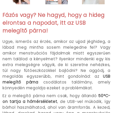
Fázós vagy? Ne hagyd, hogy a hideg
elrontsa a napodat, itt az USB
melegítő párna!
Ugye, ismerős az érzés, amikor az ujjad jéghideg, a
lábad meg mintha sosem melegedne fel? Vagy
amikor menstruációs fájdalmak miatt egyszerűen
nem találod a kényelmet? Ilyenkor mindenki egy kis
extra melegségre vágyik, de ki szeretne nehézkes,
túl nagy fűtőeszközökkel bajlódni? Ne aggódj, a
megoldás egyszerűbb, mint gondolnád: az
USB
melegítő párna
csodálatos találmány, amely
könnyedén megoldja ezeket a problémákat.
Ez a melegítő párna nem csak, hogy állandó
50°C-
on tartja a hőmérsékletet
, de USB-vel működik, így
bárhol használhatod, ahol van áramforrás. A kezed,