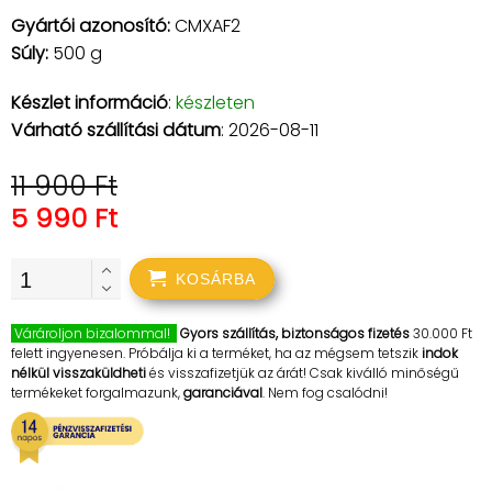
Gyártói azonosító:
CMXAF2
Súly:
500 g
Készlet információ
:
készleten
Várható szállítási dátum
: 2026-08-11
11 900 Ft
5 990 Ft
KOSÁRBA
Várároljon bizalommal!
Gyors szállítás, biztonságos fizetés
30.000 Ft
felett ingyenesen. Próbálja ki a terméket, ha az mégsem tetszik
indok
nélkül visszaküldheti
és visszafizetjük az árát! Csak kiválló minőségű
termékeket forgalmazunk,
garanciával
. Nem fog csalódni!