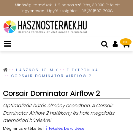
Minőségi termékek · 1-2 napos szállítás, 30.000 Ft felett
ingyenesen · Ügyfélszolgálat: +36(30)507-7908
168
HASZNOS HOLMIK
ELEKTRONIKA
CORSAIR DOMINATOR AIRFLOW 2
Corsair Dominator Airflow 2
Optimalizált hűtés élmény csendben. A Corsair
Dominator Airflow 2 hatékony és halk megoldás
memóriád hűtésére!
Még nincs értékelés
|
Értékelés beküldése