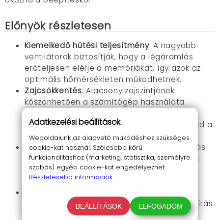
Előnyök részletesen
Kiemelkedő hűtési teljesítmény
: A nagyobb
ventilátorok biztosítják, hogy a légáramlás
erőteljesen elérje a memóriákat, így azok az
optimális hőmérsékleten működhetnek.
Zajcsökkentés
: Alacsony zajszintjének
köszönhetően a számítógép használata
közben semmi sem fogja megzavarni a
Adatkezelési beállítások
nyugalmadat, így teljesen átadhatod magad a
munkának vagy a játéknak.
Weboldalunk az alapvető működéshez szükséges
Maximális légáramlás
: A 26,2 CFM légáramlás
cookie-kat használ. Szélesebb körű
funkcionalitáshoz (marketing, statisztika, személyre
garantáltan védelmet nyújt a túlmelegedés
szabás) egyéb cookie-kat engedélyezhet.
ellen, növelve ezzel a teljesítményed
Részletesebb információk.
stabilitását.
Kiváló kompatibilitás
: Az új generációs
dominátor hűtőbordához optimalizált kialakítás
BEÁLLÍTÁSOK
ELFOGADOM
révén zökkenőmentesen illeszthető a