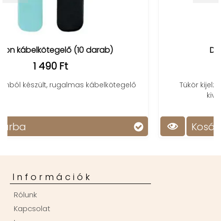
DCX-673 projektoros óra
5 490 Ft
tegelő
Tükör kijelzős ébresztőóra, piros projektoros
kivetítéssel, nagy számokkal
Kosárba
Információk
Rólunk
Kapcsolat