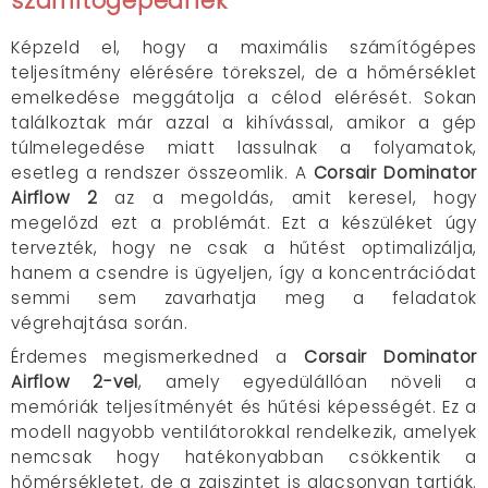
számítógépednek
Képzeld el, hogy a maximális számítógépes
teljesítmény elérésére törekszel, de a hőmérséklet
emelkedése meggátolja a célod elérését. Sokan
találkoztak már azzal a kihívással, amikor a gép
túlmelegedése miatt lassulnak a folyamatok,
esetleg a rendszer összeomlik. A
Corsair Dominator
Airflow 2
az a megoldás, amit keresel, hogy
megelőzd ezt a problémát. Ezt a készüléket úgy
tervezték, hogy ne csak a hűtést optimalizálja,
hanem a csendre is ügyeljen, így a koncentrációdat
semmi sem zavarhatja meg a feladatok
végrehajtása során.
Érdemes megismerkedned a
Corsair Dominator
Airflow 2-vel
, amely egyedülállóan növeli a
memóriák teljesítményét és hűtési képességét. Ez a
modell nagyobb ventilátorokkal rendelkezik, amelyek
nemcsak hogy hatékonyabban csökkentik a
hőmérsékletet, de a zajszintet is alacsonyan tartják.