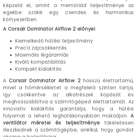
Képzeld el, amint a memóriád teljesítménye az
egekbe szökik egy csendes és harmonikus
környezetben.
A Corsair Dominator Airflow 2 előnyei
:
Kiemelkedő hűtési teljesítmény
Precíz zajcsökkentés
Maximális légáramlás
Kiváló kompatibilitás
Kompakt kialakítás
A
Corsair Dominator Airflow 2
hosszú élettartamú,
mivel a hőmérsékletet a megfelelő szinten tartja,
így csökkentve az alkatrészek kopását és
meghosszabbítva a számítógéped élettartamát. Az
innovatív kialakítás garantálja, hogy a hűtési
folyamat a lehető leghatékonyabban működjön.
A
ventilátor méretei és teljesítménye
tökéletesen
illeszkednek a számítógépbe, anélkül, hogy gondot
okozna a beépítéskor.