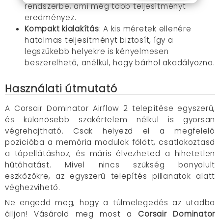
rendszerbe, ami még több teljesítményt
eredményez.
Kompakt kialakítás
: A kis méretek ellenére
hatalmas teljesítményt biztosít, így a
legszűkebb helyekre is kényelmesen
beszerelhető, anélkül, hogy bárhol akadályozna.
Használati útmutató
A Corsair Dominator Airflow 2 telepítése egyszerű,
és különösebb szakértelem nélkül is gyorsan
végrehajtható. Csak helyezd el a megfelelő
pozícióba a memória modulok fölött, csatlakoztasd
a tápellátáshoz, és máris élvezheted a hihetetlen
hűtőhatást. Mivel nincs szükség bonyolult
eszközökre, az egyszerű telepítés pillanatok alatt
véghezvihető.
Ne engedd meg, hogy a túlmelegedés az utadba
álljon! Vásárold meg most a
Corsair Dominator