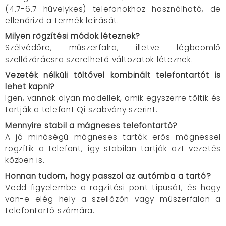
(4.7-6.7 hüvelykes) telefonokhoz használható, de
ellenőrizd a termék leírását.
Milyen rögzítési módok léteznek?
Szélvédőre, műszerfalra, illetve légbeömlő
szellőzőrácsra szerelhető változatok léteznek.
Vezeték nélküli töltővel kombinált telefontartót is
lehet kapni?
Igen, vannak olyan modellek, amik egyszerre töltik és
tartják a telefont Qi szabvány szerint.
Mennyire stabil a mágneses telefontartó?
A jó minőségű mágneses tartók erős mágnessel
rögzítik a telefont, így stabilan tartják azt vezetés
közben is.
Honnan tudom, hogy passzol az autómba a tartó?
Vedd figyelembe a rögzítési pont típusát, és hogy
van-e elég hely a szellőzőn vagy műszerfalon a
telefontartó számára.