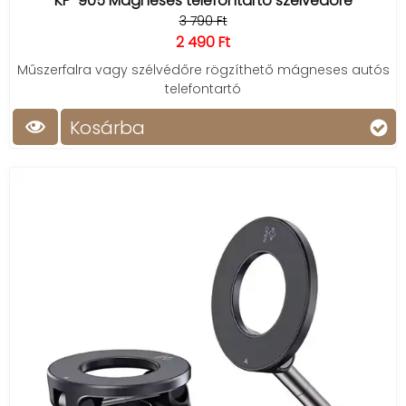
KP-905 Mágneses telefontartó szélvédőre
3 790 Ft
2 490 Ft
Műszerfalra vagy szélvédőre rögzíthető mágneses autós
telefontartó
Kosárba