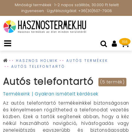
Minőségi termékek · 1-2 napos szállítás, 30.000 Ft felett
ingyenesen · Ügyfélszolgálat: +36(30)507-7908
168
HASZNOS HOLMIK
AUTÓS TERMÉKEK
AUTÓS TELEFONTARTÓ
Autós telefontartó
(5 termék)
Termékeink
Gyakran ismételt kérdések
Az autós telefontartó termékeinkkel biztonságosan
és kényelmesen rögzítheted a telefonodat vezetés
közben. Ezek a tartók segítenek abban, hogy a kéz
nélkül használható navigáció, hívásfogadás vagy
zenelejátszás egyszerűbb és biztonságosabb