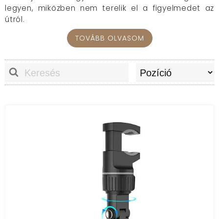
legyen, miközben nem terelik el a figyelmedet az
útról.
Mire használhatók az autós telefontartók?
TOVÁBB OLVASOM
Az autós telefontartók különféle rögzítési
megoldásokat kínálnak, hogy stabilan tartsák a
telefonodat akár a műszerfalon, a szélvédőn vagy a
légbeömlő rácson. Használhatod őket navigációhoz,
hívások kezeléséhez vagy zenehallgatáshoz vezetés
közben, így a telefon mindig kéznél és
biztonságosan elhelyezve van.
Típusok az autós telefontartók között
Mágneses telefontartók, amik erős mágnessel
biztosítják a telefon rögzítését.
Szélvédőre vagy műszerfalra rögzíthető karos
tartók, amik 360 fokban forgathatók.
Szellőzőrácsra szerelhető rugós vagy kampós
telefontartók.