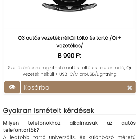
Q3 autós vezeték nélküli töltő és tartó /Qi +
vezetékes/
8 990 Ft
Szellőzőrácsra rögzíthető autós töltő és telefontartó, Qi
vezeték nélküli + USB-C/MicroUSB/Lightning
Kosárba
Gyakran ismételt kérdések
Milyen telefonokhoz alkalmasak az autós
telefontartók?
A legtöbb tartó univerzális, és különböző méretű