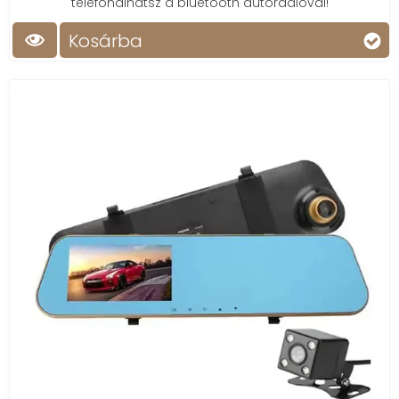
telefonálhatsz a bluetooth autórádióval!
Kosárba