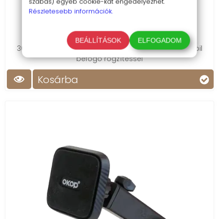
szabás) egyéb cookie-kat engedélyezhet.
Részletesebb információk.
360 fokos univerzális telefontartó
3 190 Ft
BEÁLLÍTÁSOK
ELFOGADOM
360 fokban forgatható, univerzális telefon tartó, stabil
befogó rögzítéssel
Kosárba