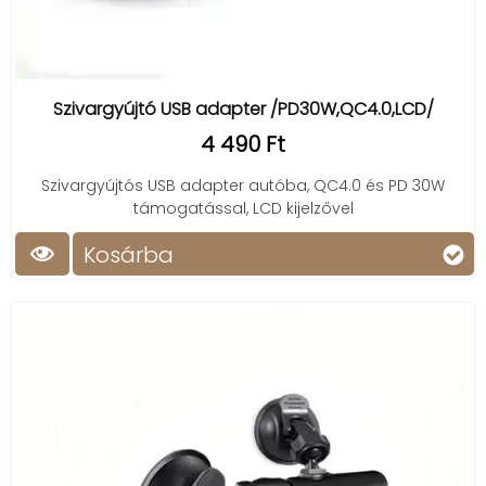
Szivargyújtó USB adapter /PD30W,QC4.0,LCD/
4 490 Ft
Szivargyújtós USB adapter autóba, QC4.0 és PD 30W
támogatással, LCD kijelzővel
Kosárba