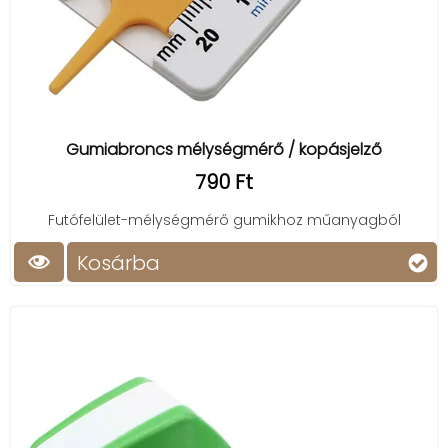
Gumiabroncs mélységmérő / kopásjelző
790 Ft
Futófelület-mélységmérő gumikhoz műanyagból
Kosárba