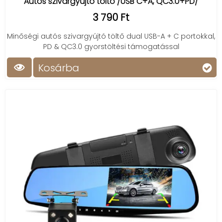
Autós szivargyújtó töltő /USB C+A, QC3.0+PD/
3 790 Ft
Minőségi autós szivargyújtó töltő dual USB-A + C portokkal,
PD & QC3.0 gyorstöltési támogatással
Kosárba