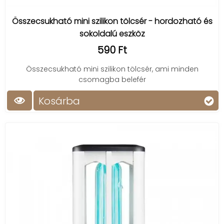
Összecsukható mini szilikon tölcsér - hordozható és
sokoldalú eszköz
590 Ft
Összecsukható mini szilikon tölcsér, ami minden
csomagba belefér
Kosárba