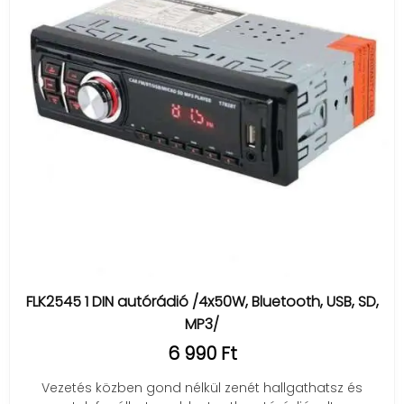
FLK2545 1 DIN autórádió /4x50W, Bluetooth, USB, SD,
MP3/
6 990 Ft
Vezetés közben gond nélkül zenét hallgathatsz és