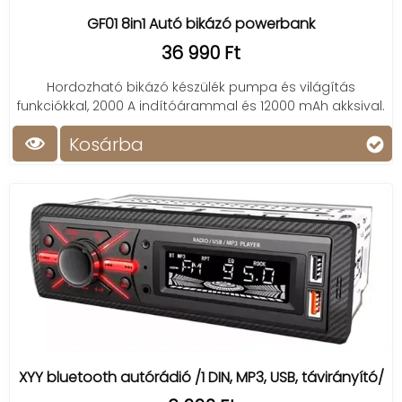
GF01 8in1 Autó bikázó powerbank
36 990 Ft
Hordozható bikázó készülék pumpa és világítás
funkciókkal, 2000 A indítóárammal és 12000 mAh akksival.
Kosárba
XYY bluetooth autórádió /1 DIN, MP3, USB, távirányító/