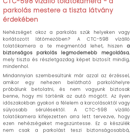
CTC-598 vízálló tolatókamera - a
parkolás mestere a tiszta látvány
érdekében
Nehézséget okoz a parkolás szűk helyeken vagy
korlátozott látómezőben? A CTC-598 vízálló
tolatókamera a te megmentőd lehet, hiszen
a
biztonságos parkolás legmodernebb megoldása
,
mely tiszta és részletgazdag képet biztosít mindig,
mindenhol.
Mindannyian szembesültünk már azzal az érzéssel,
amikor egy nehezen belátható parkolóhelyre
próbálunk betolatni, és nem vagyunk biztosak
benne, hogy mi történik az autó mögött. Az ilyen
időszakokban gyakori a félelem a karcolásoktól vagy
súlyosabb sérülésektől. A CTC-598 vízálló
tolatókamera kifejezetten arra lett tervezve, hogy
ezen nehézségeket megszüntesse. Ez a készülék
nem csak a parkolást teszi biztonságosabbá,