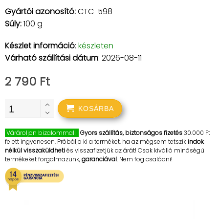
Gyártói azonosító:
CTC-598
Súly:
100 g
Készlet információ
:
készleten
Várható szállítási dátum
: 2026-08-11
2 790 Ft
KOSÁRBA
Várároljon bizalommal!
Gyors szállítás, biztonságos fizetés
30.000 Ft
felett ingyenesen. Próbálja ki a terméket, ha az mégsem tetszik
indok
nélkül visszaküldheti
és visszafizetjük az árát! Csak kiválló minőségű
termékeket forgalmazunk,
garanciával
. Nem fog csalódni!