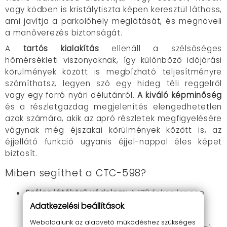
vagy ködben is kristálytiszta képen keresztül láthass,
ami javítja a parkolóhely meglátását, és megnöveli
a manőverezés biztonságát.
A
tartós kialakítás
ellenáll a szélsőséges
hőmérsékleti viszonyoknak, így különböző időjárási
körülmények között is megbízható teljesítményre
számíthatsz, legyen szó egy hideg téli reggelről
vagy egy forró nyári délutánról.
A kiváló képminőség
és a részletgazdag megjelenítés elengedhetetlen
azok számára, akik az apró részletek megfigyelésére
vágynak még éjszakai körülmények között is, az
éjjellátó funkció ugyanis éjjel-nappal éles képet
biztosít.
Miben segíthet a CTC-598?
Széles látókörű védelem:
A 170 fokos lencse
lefedi a karosszéria mögötti területet,
Adatkezelési beállítások
minimalizálva a kockázatokat.
Weboldalunk az alapvető működéshez szükséges