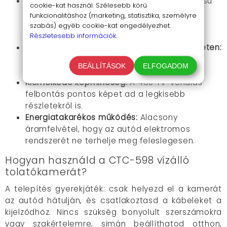
Időjárásálló megoldás:
Az IP67-es besorolású
cookie-kat használ. Szélesebb körű
vízállóság garantálja, hogy a kamerád
funkcionalitáshoz (marketing, statisztika, személyre
bármilyen környezetben kiválóan működjön,
szabás) egyéb cookie-kat engedélyezhet.
legyen az eső vagy hó.
Részletesebb információk.
Kiváló teljesítmény szélsőséges hőmérsékleten:
-20°C és 80°C között zavartalan működés,
BEÁLLÍTÁSOK
ELFOGADOM
hogy minden évszakban számíthass rá.
Kiemelkedő képminőség:
A 480 TV-vonalas
felbontás pontos képet ad a legkisebb
részletekről is.
Energiatakarékos működés:
Alacsony
áramfelvétel, hogy az autód elektromos
rendszerét ne terhelje meg feleslegesen.
Hogyan használd a CTC-598 vízálló
tolatókamerát?
A telepítés gyerekjáték: csak helyezd el a kamerát
az autód hátulján, és csatlakoztasd a kábeleket a
kijelződhöz. Nincs szükség bonyolult szerszámokra
vagy szakértelemre, simán beállíthatod otthon,