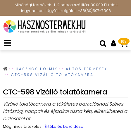
Minőségi termékek · 1-2 napos szállítás, 30.000 Ft felett
ingyenesen · Ügyfélszolgálat: +36(30)507-7908
168
HASZNOS HOLMIK
AUTÓS TERMÉKEK
CTC-598 VÍZÁLLÓ TOLATÓKAMERA
CTC-598 vízálló tolatókamera
Vízálló tolatókamera a tökéletes parkoláshoz! Széles
látószög, nappali és éjszakai tiszta kép, elkerülheted a
baleseteket.
Még nincs értékelés
|
Értékelés beküldése