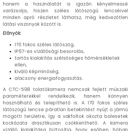
hanem a használatát is igazán kényelmessé
varázsolja, hiszen széles látószögű lencséivel
minden apró részletet láthatsz, még kedvezőtlen
látási viszonyok között is.
Előnyök:
170 fokos széles látószög,
IP67-es vízállósági besorolás,
tartós kialakítás szélsőséges hőmérsékletek
ellen,
kiváló képminőség,
alacsony energiafogyasztás.
A CTC-598 tolatókamera nemcsak fejlett műszaki
paraméterekkel rendelkezik, hanem könnyen
használható és telepíthető is. A 170 fokos széles
látószögű lencse páratlan betekintést nyújt a jármű
mögötti területre, így a vakfoltok okozta balesetek
kockázata drasztikusan csökkenthető. A kamera
vízálló kialakítása biztosítja, hogy esőben, hóban