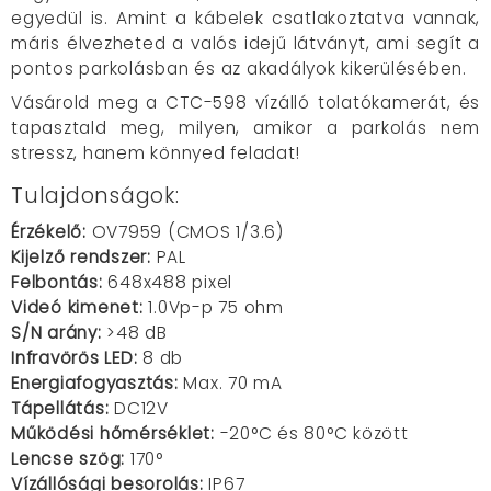
egyedül is. Amint a kábelek csatlakoztatva vannak,
máris élvezheted a valós idejű látványt, ami segít a
pontos parkolásban és az akadályok kikerülésében.
Vásárold meg a CTC-598 vízálló tolatókamerát, és
tapasztald meg, milyen, amikor a parkolás nem
stressz, hanem könnyed feladat!
Tulajdonságok:
Érzékelő:
OV7959 (CMOS 1/3.6)
Kijelző rendszer:
PAL
Felbontás:
648x488 pixel
Videó kimenet:
1.0Vp-p 75 ohm
S/N arány:
>48 dB
Infravörös LED:
8 db
Energiafogyasztás:
Max. 70 mA
Tápellátás:
DC12V
Működési hőmérséklet:
-20°C és 80°C között
Lencse szög:
170°
Vízállósági besorolás:
IP67