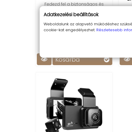
Fedezd fel a biztonságos és
kényelmes vezetés élményét
/D
Adatkezelési beállítások
menetrögzítő és tolatókamera
funkcióval!
Weboldalunk az alapvető működéshez szüksége
cookie-kat engedélyezhet.
Részletesebb info
Fe
k
rög
Kosárba