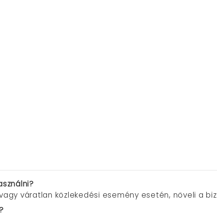
sználni?
 vagy váratlan közlekedési esemény esetén, növeli a b
?