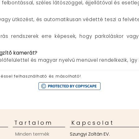
felbontással, széles látószöggel, éjjellátóval és esetleg
t vagy ütközést, és automatikusan védetté teszi a felvéte
rás rendszerek erre képesek, hogy parkoláskor vagy
ögzítő kamerát?
felülettel és magyar nyelvű menüvel rendelkezik, így k
öléssel felhasználható és másolható!
Tartalom
Kapcsolat
Minden termék
Szungyi Zoltán EV.