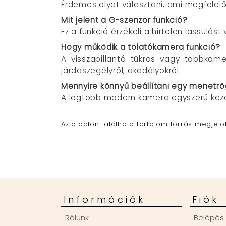
Érdemes olyat választani, ami megfelelő 
Mit jelent a G-szenzor funkció?
Ez a funkció érzékeli a hirtelen lassulás
Hogy működik a tolatókamera funkció?
A visszapillantó tükrös vagy többkame
járdaszegélyről, akadályokról.
Mennyire könnyű beállítani egy menetr
A legtöbb modern kamera egyszerű kezelő
Az oldalon található tartalom forrás megjel
Információk
Fiók
Rólunk
Belépés