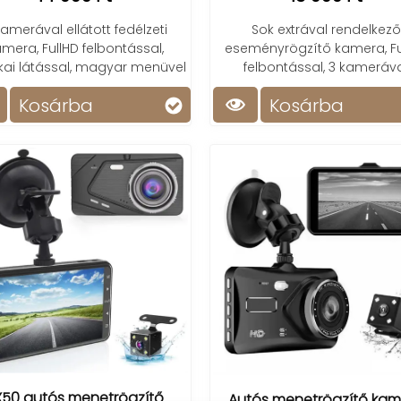
kamerával ellátott fedélzeti
Sok extrával rendelkező
mera, FullHD felbontással,
eseményrögzítő kamera, Fu
kai látással, magyar menüvel
felbontással, 3 kameráv
Kosárba
Kosárba
X50 autós menetrögzítő
Autós menetrögzítő kam