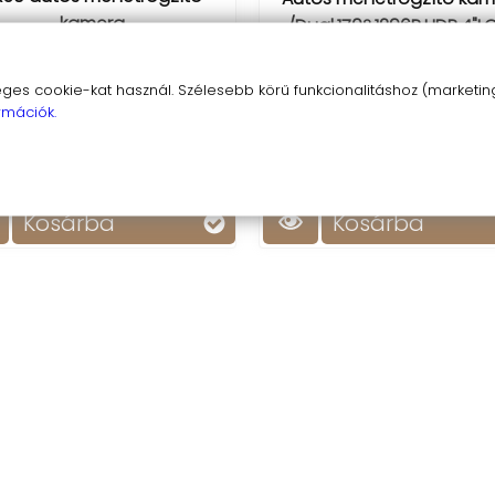
kamera
/Dual,170º,1296P,HDR,4"L
ual,170º,1296P,HDR,4"LCD/
14 990 Ft
12 990 Ft
s cookie-kat használ. Szélesebb körű funkcionalitáshoz (marketing,
Biztosítsd a biztonságod a
rmációk.
dezd fel a biztonság és a
menetrögzítő kamerával! 
iszámíthatatlan pillanatok
lens, 170º, 1296P, HDR, 4" LCD
zítésének előnyeit az autós
Sensor
kamerával!
Kosárba
Kosárba