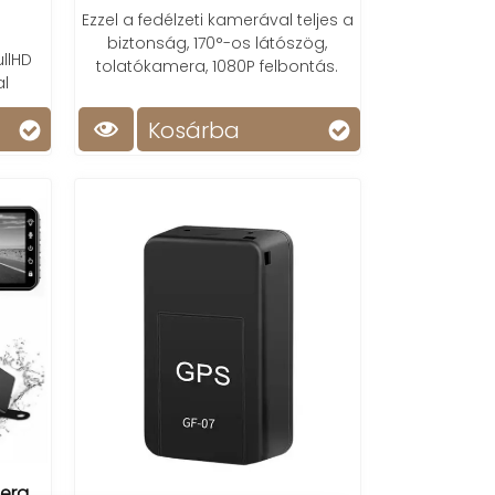
Ezzel a fedélzeti kamerával teljes a
biztonság, 170°-os látószög,
llHD
tolatókamera, 1080P felbontás.
al
Kosárba
era