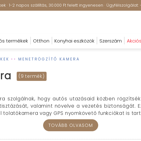
k · 1-2 napos szállítás, 30.000 Ft felett ingyenesen · Ügyfélszolgála
ós termékek
Otthon
Konyhai eszközök
Szerszám
Akció
KEK
MENETRÖGZÍTŐ KAMERA
ra
(9 termék)
a szolgálnak, hogy autós utazásaid közben rögzítsék
tisztázását, valamint növelve a vezetés biztonságát. 
ául tolatókamera vagy GPS nyomkövető funkciókat is tar
rák?
TOVÁBB OLVASOM
lja az autós közlekedés biztonságának növelése. V