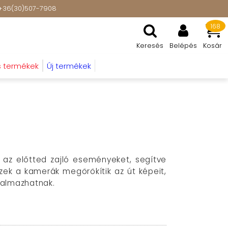
t: +36(30)507-7908
168
Keresés
Belépés
Kosár
s termékek
Új termékek
 az előtted zajló eseményeket, segítve
Ezek a kamerák megörökítik az út képeit,
talmazhatnak.
ideófelvételeket készítenek az útról,