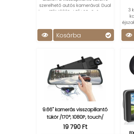
szerelhető autós kamerával. Dual
3 
lens, 170º, 1080P, 4.5" LCD, G-Sensor,
ka
Night Vision
éjsza
Kosárba
9.66" kamerás visszapillantó
tükör /170°, 1080P, touch/
19 790 Ft
B