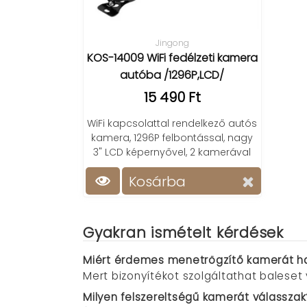
Jingong
KOS-14009 WiFi fedélzeti kamera
autóba /1296P,LCD/
15 490 Ft
WiFi kapcsolattal rendelkező autós
kamera, 1296P felbontással, nagy
3" LCD képernyővel, 2 kamerával
Kosárba
Gyakran ismételt kérdések
Miért érdemes menetrögzítő kamerát ha
Mert bizonyítékot szolgáltathat baleset
Milyen felszereltségű kamerát válasszak