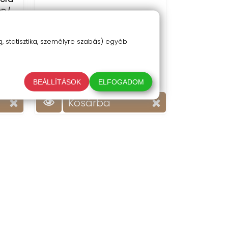
CD/
Mini GF 07 GPS nyomkövető
5 490 Ft
 statisztika, személyre szabás) egyéb
utós
Mini méretű, SIM kártyás,
Dual
akkumlátoros GPS nyomkövető
, G-
autóba, motorra, és minden
BEÁLLÍTÁSOK
ELFOGADOM
helyzetre.
Kosárba