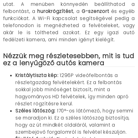
utat. A menüben könnyedén beállíthatod a
felbontást, a
hurokrögzítést
, a
G-szenzort
és egyéb
funkciókat. A Wi-Fi kapcsolat segítségével pedig a
telefonodon is megnézheted a felvételeket, vagy
akár le is töltheted azokat. Ez egy igazi autó
fedélzeti kamera, ami minden igényt kielégít.
Nézzük meg részletesebben, mit is tud
ez a lenyűgöző autós kamera
Kristálytiszta kép:
1296P videófelbontás a
részletgazdag felvételekért. Ez a felbontás
sokkal jobb minőséget biztosít, mint a
hagyományos HD felvételek, így minden apró
részlet rögzítésre kerül.
Széles látószög:
170°-os látómező, hogy semmi
se maradjon ki. Ez a széles látószög biztosítja,
hogy az út mindkét oldaláról, valamint a
szembejövő forgalomról is felvétel készüljön.