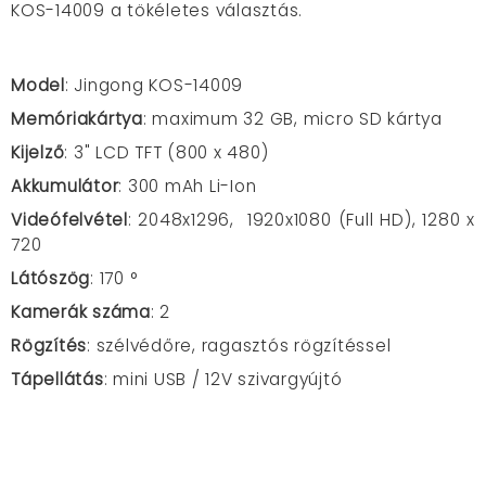
KOS-14009 a tökéletes választás.
Model
: Jingong KOS-14009
Memóriakártya
: maximum 32 GB, micro SD kártya
Kijelző
: 3" LCD TFT (800 x 480)
Akkumulátor
: 300 mAh Li-Ion
Videófelvétel
: 2048x1296, 1920x1080 (Full HD), 1280 x
720
Látószög
: 170 °
Kamerák száma
: 2
Rögzítés
: szélvédőre, ragasztós rögzítéssel
Tápellátás
: mini USB / 12V szivargyújtó