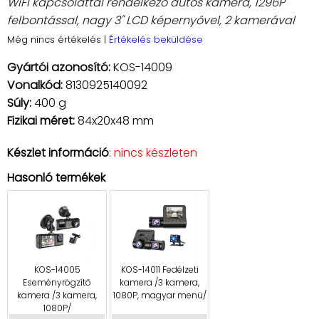
WiFi kapcsolattal rendelkező autós kamera, 1296P
felbontással, nagy 3" LCD képernyővel, 2 kamerával
Még nincs értékelés
|
Értékelés beküldése
Gyártói azonosító:
KOS-14009
Vonalkód:
8130925140092
Súly:
400 g
Fizikai méret:
84x20x48 mm
Készlet információ
:
nincs készleten
Hasonló termékek
KOS-14005
KOS-14011 Fedélzeti
Eseményrögzítő
kamera /3 kamera,
kamera /3 kamera,
1080P, magyar menü/
1080P/