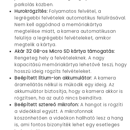
parkolás közben.
Hurokrögzítés:
Folyamatos felvétel, a
legrégebbi felvételek automatikus felülírásával.
Nem kell aggódnod a memóriakártya
megtelése miatt, a kamera automatikusan
felülírja a legrégebbi felvételeket, amikor
megtelik a kártya.
Akár 32 GB-os Micro SD kártya támogatás:
Rengeteg hely a felvételeknek. A nagy
kapacitású memóriakártya lehetővé teszi, hogy
hosszú ideig rögzíts felvételeket.
Beépített lítium-ion akkumulátor:
A kamera
áramellátás nélkül is működik egy ideig. Az
akkumulátor biztosítja, hogy a kamera akkor is
rögzítsen, ha az autó nincs beindítva.
Beépített sztereó mikrofon:
A hangot is rögzíti
a videókkal együtt. A mikrofonnak
köszönhetően a videókon hallható lesz a hang
is, ami fontos bizonyíték lehet egy esetleges