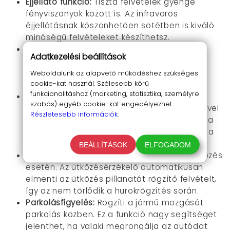
Éjjellátó funkció:
Tiszta felvételek gyenge
fényviszonyok között is. Az infravörös
éjjellátásnak köszönhetően sötétben is kiváló
minőségű felvételeket készíthetsz.
3 hüvelykes IPS kijelző:
A felvételek azonnali
Adatkezelési beállítások
visszanézéséhez. A nagy méretű kijelzőn
kényelmesen visszanézheted a rögzített
Weboldalunk az alapvető működéshez szükséges
cookie-kat használ. Szélesebb körű
videókat.
funkcionalitáshoz (marketing, statisztika, személyre
Beépített Wi-Fi:
Valós idejű megtekintés
szabás) egyéb cookie-kat engedélyezhet.
okostelefonon. A Wi-Fi kapcsolat segítségével
Részletesebb információk.
vezeték nélkül csatlakozhatsz a kamerához a
telefonodon, és megnézheted, rögzítheted a
felvételeket.
BEÁLLÍTÁSOK
ELFOGADOM
G-szenzor:
Automatikus felvételzárolás ütközés
esetén. Az ütközésérzékelő automatikusan
elmenti az ütközés pillanatát rögzítő felvételt,
így az nem törlődik a hurokrögzítés során.
Parkolásfigyelés:
Rögzíti a jármű mozgását
parkolás közben. Ez a funkció nagy segítséget
jelenthet, ha valaki megrongálja az autódat