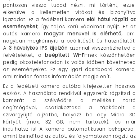
pontosan vissza tudod nézni, mi történt, ezzel
elkerülve a kellemetlen vitákat és bizonyítva
igazadat. Ez a fedélzeti kamera
elöl hátul rögzíti az
eseményeket
, így teljes körű védelmet nyújt. Ez az
autós kamera
magyar menüvel is elérhető
, ami
nagyban megkönnyíti a beállítását és használatát.
A
3 hüvelykes IPS kijelzőn
azonnal visszanézheted a
felvételeket, a
beépített Wi-Fi
-nek köszönhetően
pedig okostelefonodon is valós időben követheted
az eseményeket. Ez egy igazi dashboard kamera,
ami minden fontos információt megjelenít.
Ez a fedélzeti kamera autóba kifejezetten hasznos
eszköz. A használata rendkívül egyszerű: rögzítsd a
kamerát a szélvédőre a mellékelt tartó
segítségével, csatlakoztasd a tápkábelt a
szivargyújtó aljzatba, helyezz be egy Micro SD
kártyát (max. 32 GB, nem tartozék), és már
indulhatsz is! A kamera automatikusan bekapcsol,
amint beindítod az autót, és folyamatosan rögzíti az