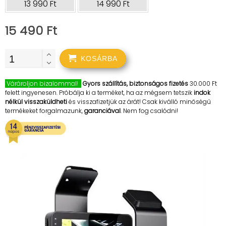
13 990 Ft
14 990 Ft
15 490 Ft
KOSÁRBA
Várároljon bizalommal!
Gyors szállítás, biztonságos fizetés
30.000 Ft
felett ingyenesen. Próbálja ki a terméket, ha az mégsem tetszik
indok
nélkül visszaküldheti
és visszafizetjük az árát! Csak kiválló minőségű
termékeket forgalmazunk,
garanciával
. Nem fog csalódni!