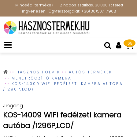
Minőségi termékek · 1-2 napos szállítás, 30.000 Ft felett
ingyenesen · Ügyfélszolgálat: +36(30)507-7908
168
HASZNOS HOLMIK
AUTÓS TERMÉKEK
MENETRÖGZÍTŐ KAMERA
KOS-14009 WIFI FEDÉLZETI KAMERA AUTÓBA
/1296P,LCD/
Jingong
KOS-14009 WiFi fedélzeti kamera
autóba /1296P,LCD/