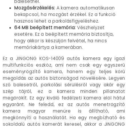
balesetnél.
Mozgásérzékelés:
A kamera automatikusan
bekapcsol, ha mozgást érzékel. Ez a funkció
hasznos lehet a parkolásfigyeléshez.
64 MB beépített memória:
Vészhelyzet
esetére. Ez a beépített memória biztosítja,
hogy akkor is készüljön felvétel, ha nincs
memóriakártya a kamerában.
Ez a JINGONG KOS-14009 autós kamera egy igazi
multifunkciós eszköz, ami nem csak egy egyszerű
eseményrögzítő kamera, hanem egy teljes körű
megoldás az autós biztonságod növelésére. Legyen
szó balesetről, parkolási sérülésről vagy akár egy
szép tájról, ez a kamera minden pillanatot
megörökít. Ez egy kiváló fedélzeti kamera elöl hátul
egyaránt. Ne feledd, ez az autós menetrögzítő
kamera magyar menüre is állítható, ami
megkönnyíti a használatát. Ha egy megbízható és
sokoldalú autós kamerát keresel, akkor a JINGONG