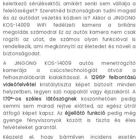
keletkező sérülésektől, amikért senki sem vállalja a
felelősséget? Szeretnéd biztonságban tudni magad
és az autódat vezetés közben is? Akkor a JINGONG
KOS-14009 WiFi fedélzeti kamera a briliáns
megoldás számodra! Ez az autós kamera nem csak
rögzíti az utat, de számos olyan funkcióval is
rendelkezik, ami megkönnyíti az életedet és növeli a
biztonságodat.
A JINGONG KOS-14009 autós menetrögzítő
kamerája a csúcstechnológiát ötvözi a
felhasználóbarát kialakítással. A
1296P felbontású
videófelvétel
kristálytiszta képet biztosít minden
helyzetben, legyen szó nappalról vagy éjszakáról. A
170°-os széles látószögnek
köszönhetően pedig
semmi sem marad rejtve előtted, az egész útról
átfogó képet kapsz. Az
éjjellátó funkció
pedig még
gyenge fényviszonyok között is tiszta és éles
felvételeket garantál.
Képzeld el, hogy bármilyen incidens esetén