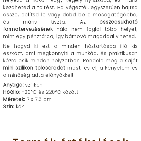
helyezd a flakon vagy tégely nyílásába, és máris
kezdheted a töltést. Ha végeztél, egyszerűen hajtsd
össze, öblítsd le vagy dobd be a mosogatógépbe,
és máris tiszta. Az
összecsukható
formatervezésének
hála nem foglal több helyet,
mint egy pénztárca, így bárhová magaddal viheted.
Ne hagyd ki ezt a minden háztartásba illő kis
eszközt, ami megkönnyíti a munkád, és praktikusan
kézre esik minden helyzetben. Rendeld meg a saját
mini szilikon tölcséredet
most, és élj a kényelem és
a minőség adta előnyökkel!
Anyaga:
szilikon
Hőálló:
-20°C és 220°C között
Méretek:
7 x 7.5 cm
Szín:
kék