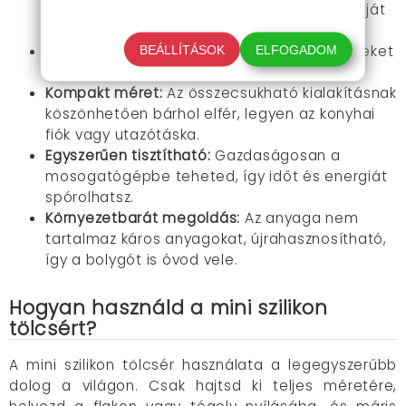
csak a gyakori használatot, de az idő próbáját
is kiállja.
Hőálló tulajdonság:
Akár a legforróbb leveseket
BEÁLLÍTÁSOK
ELFOGADOM
is biztonságosan töltheted vele.
Kompakt méret:
Az összecsukható kialakításnak
köszönhetően bárhol elfér, legyen az konyhai
fiók vagy utazótáska.
Egyszerűen tisztítható:
Gazdaságosan a
mosogatógépbe teheted, így időt és energiát
spórolhatsz.
Környezetbarát megoldás:
Az anyaga nem
tartalmaz káros anyagokat, újrahasznosítható,
így a bolygót is óvod vele.
Hogyan használd a mini szilikon
tölcsért?
A mini szilikon tölcsér használata a legegyszerűbb
dolog a világon. Csak hajtsd ki teljes méretére,