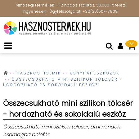
Minőségi termékek · 1-2 napos szállítás, 30.000 Ft felett
ingyenesen · Ügyfélszolgálat: +36(30)507-7908
168
HASZNOS HOLMIK
KONYHAI ESZKÖZÖK
ÖSSZECSUKHATÓ MINI SZILIKON TÖLCSÉR -
HORDOZHATÓ ÉS SOKOLDALÚ ESZKÖZ
Összecsukható mini szilikon tölcsér
- hordozható és sokoldalú eszköz
Összecsukható mini szilikon tölcsér, ami minden
csomagba belefér