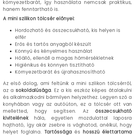
környezetbarát, így használata nemcsak praktikus,
hanem fenntartható is.
A mini szilikon tölcsér előnyei:
Hordozható és összecsukható, kis helyen is
elfér
Erős és tartós anyagból készült
Könnyű és kényelmes használat
Hőálló, ellenáll a magas hőmérsékletnek
Higiénikus és könnyen tisztítható
Környezetbarát és újrahasznosítható
Az első dolog, ami feltűnik a mini szilikon tölcsérről,
az a
sokoldalúsága
. Ez a kis eszköz képes átalakulni
és alkalmazkodni bármilyen helyzethez. Legyen szó a
konyhában vagy az autóúton, ez a tölcsér ott van
melletted, hogy segítsen. Az
összecsukható
kivitelének
hála, egyetlen mozdulattal laposra
hajtható, így akár zsebre is vághatod, anélkül, hogy
helyet foglalna.
Tartóssága
és
hosszú élettartama