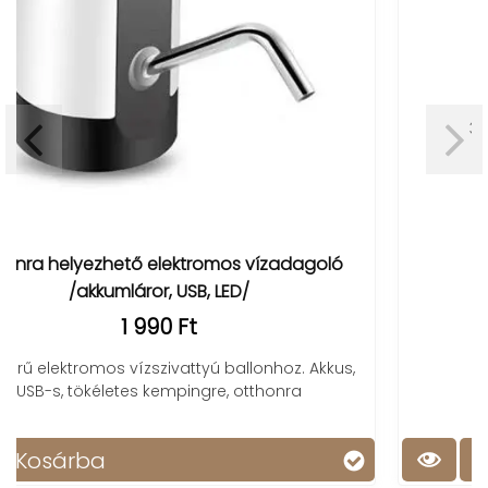
HCK-168 kézi konyhai késélező
3 490 Ft
1 990 Ft
3 fázisú kézi késélező az éles késeké
vízadagoló
onhoz. Akkus,
thonra
Kosárba