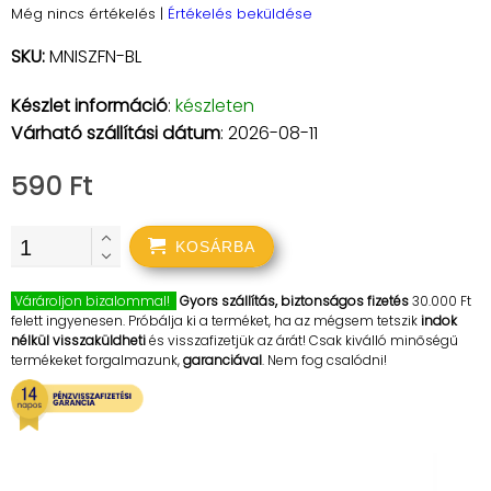
Még nincs értékelés
|
Értékelés beküldése
SKU:
MNISZFN-BL
Készlet információ
:
készleten
Várható szállítási dátum
: 2026-08-11
590 Ft
KOSÁRBA
Várároljon bizalommal!
Gyors szállítás, biztonságos fizetés
30.000 Ft
felett ingyenesen. Próbálja ki a terméket, ha az mégsem tetszik
indok
nélkül visszaküldheti
és visszafizetjük az árát! Csak kiválló minőségű
termékeket forgalmazunk,
garanciával
. Nem fog csalódni!