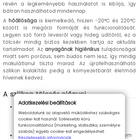
révén a legkeményebb használatot is kibírja, így
bátran használhatod mindennap.
A
hőállósága
is kiemelkedő, hiszen -20°C és 220°C
között is megőrzi formáját és funkcionalitását.
Legyen szó forró levesről vagy hideg üdítőről, ez a
tölcsér mindig biztos kezekben tartja az aktuális
tartalmadat. Az
anyagának higiénikus
tulajdonságai
miatt sem porózus, sem büdös nem lesz, így mindig
makulátlanul tiszta marad. Az újrafelhasználható
szilikon kialakítás pedig a környezetbarát életmód
híveinek kedvez.
A szilikon tölcsér előnyei
Adatkezelési beállítások
Könnyen használható:
Akár egy kézzel is
Weboldalunk az alapvető működéshez szükséges
kényelmesen tarthatod, és biztos lehetsz
cookie-kat használ. Szélesebb körű
benne, hogy a folyadékok pontosan oda
funkcionalitáshoz (marketing, statisztika, személyre
érkeznek, ahová szeretnéd.
szabás) egyéb cookie-kat engedélyezhet.
Hosszú élettartam:
Az erős szilikon anyag nem
Részletesebb információk.