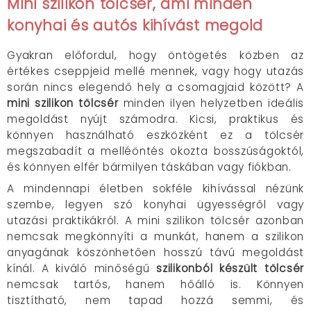
Mini szilikon tölcsér, ami minden
konyhai és autós kihívást megold
Gyakran előfordul, hogy öntögetés közben az
értékes cseppjeid mellé mennek, vagy hogy utazás
során nincs elegendő hely a csomagjaid között? A
mini szilikon tölcsér
minden ilyen helyzetben ideális
megoldást nyújt számodra. Kicsi, praktikus és
könnyen használható eszközként ez a tölcsér
megszabadít a melléöntés okozta bosszúságoktól,
és könnyen elfér bármilyen táskában vagy fiókban.
A mindennapi életben sokféle kihívással nézünk
szembe, legyen szó konyhai ügyességről vagy
utazási praktikákról. A mini szilikon tölcsér azonban
nemcsak megkönnyíti a munkát, hanem a szilikon
anyagának köszönhetően hosszú távú megoldást
kínál. A kiváló minőségű
szilikonból készült tölcsér
nemcsak tartós, hanem hőálló is. Könnyen
tisztítható, nem tapad hozzá semmi, és