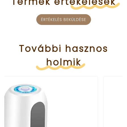
Termék
értékelések
ÉRTÉKELÉS BEKÜLDÉSE
További
hasznos
holmik