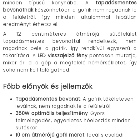
minden típusú konyhába. A
tapadásmentes
bevonatnak
köszönhetően a gofrik nem ragadnak le
a felületről, így minden alkalommal hibátlan
eredményt érhetsz el.
A 12 centiméteres átmérőjű sütőfelület
tapadásmentes bevonattal rendelkezik, nem
ragadnak bele a gofrik, így rendkívül egyszerű a
takarítása. A
LED visszajelző fény
pontosan mutatja,
mikor éri el a gép a megfelelő hőmérsékletet, így
soha nem kell találgatnod.
Főbb előnyök és jellemzők
Tapadásmentes bevonat
: A gofrik tökéletesen
leválnak, nem ragadnak le a felületről
350W optimális teljesítmény
: Gyors
felmelegedés, egyenletes hőeloszlás minden
sütéskor
10 cm átmérőjű gofri méret
: Ideális családi