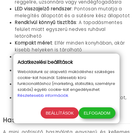
reggelire, uzsonnára vagy vendégfogadásra
LED visszajelző rendszer
: Pontosan mutatja a
melegítés állapotát és a sütésre kész állapotot
Rendkívül könnyű tisztítás
: A tapadásmentes
felület miatt egyszerű nedves ruhával
letörölhető
Kompakt méret
: Elfér minden konyhában, akár
kisebb helyeken is tárolható
Egyszerű kezelés
: Nincs bonyolult beállítás,
Adatkezelési beállítások
csak csatlakoztasd és használd
Gyors elkészítés
: Percek alatt fogyasztásra
Weboldalunk az alapvető működéshez szükséges
kész gofrikat süthetsz
cookie-kat használ. Szélesebb körű
funkcionalitáshoz (marketing, statisztika, személyre
Biztonságos használat
: Stabil konstrukció,
szabás) egyéb cookie-kat engedélyezhet.
megbízható működés
Részletesebb információk.
Sokoldalúság
: Készíthetsz benne tojást, sajtot,
husit is
BEÁLLÍTÁSOK
ELFOGADOM
Használat és alkalmazás
A mini gofrisütő használata egyszerű és kellemes