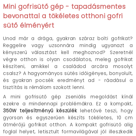
Mini gofrisütő gép -
tapadásmentes
bevonattal
a tökéletes otthoni gofri
sütő élményért
Unod már a drága, gyakran száraz bolti gofrikat?
Reggelire vagy uzsonnára mindig ugyanazt a
kényszerű választást kell meghoznod? Szeretnél
végre otthon is olyan csodálatos, meleg gofrikat
készíteni, amikkel a családod arcára mosolyt
csalsz? A hagyományos sütés időigényes, bonyolult,
és gyakran pocsék eredményt ad - ráadásul a
tisztítás is rémálom szokott lenni.
A mini gofrisütő gép zseniális megoldást kínál
ezekre a mindennapi problémákra. Ez a kompakt,
350W teljesítményű készülék
lehetővé teszi, hogy
gyorsan és egyszerűen készíts tökéletes, 10 cm
átmérőjű gofrikat otthon. A kompakt gofrisütő alig
foglal helyet, letisztult formavilágával jól illeszkedik