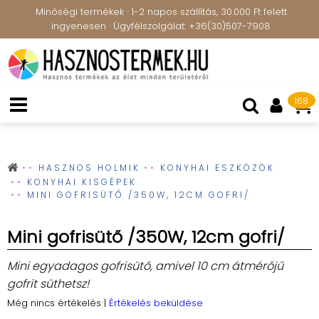
Minőségi termékek · 1-2 napos szállítás, 30.000 Ft felett
ingyenesen · Ügyfélszolgálat: +36(30)507-7908
168
HASZNOS HOLMIK
KONYHAI ESZKÖZÖK
KONYHAI KISGÉPEK
MINI GOFRISÜTŐ /350W, 12CM GOFRI/
Mini gofrisütő /350W, 12cm gofri/
Mini egyadagos gofrisütő, amivel 10 cm átmérőjű
gofrit süthetsz!
Még nincs értékelés
|
Értékelés beküldése