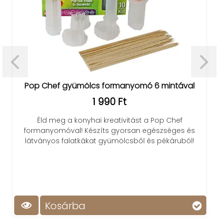
op Chef gyümölcs formanyomó 6 mintával
1 990 Ft
Éld meg a konyhai kreativitást a Pop Chef
ormanyomóval! Készíts gyorsan egészséges és
átványos falatkákat gyümölcsből és pékáruból!
Mini 
Kosárba