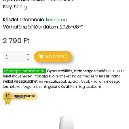
Súly:
500 g
Készlet információ
:
készleten
Várható szállítási dátum
: 2026-08-11
2 790 Ft
KOSÁRBA
Várároljon bizalommal!
Gyors szállítás, biztonságos fizetés
30.000 Ft
felett ingyenesen. Próbálja ki a terméket, ha az mégsem tetszik
indok
nélkül visszaküldheti
és visszafizetjük az árát! Csak kiválló minőségű
termékeket forgalmazunk,
garanciával
. Nem fog csalódni!