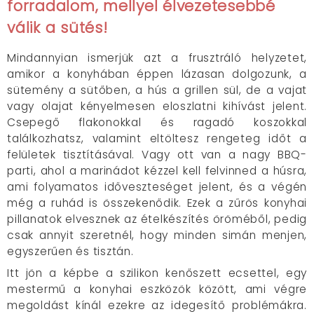
forradalom, mellyel élvezetesebbé
válik a sütés!
Mindannyian ismerjük azt a frusztráló helyzetet,
amikor a konyhában éppen lázasan dolgozunk, a
sütemény a sütőben, a hús a grillen sül, de a vajat
vagy olajat kényelmesen eloszlatni kihívást jelent.
Csepegő flakonokkal és ragadó koszokkal
találkozhatsz, valamint eltöltesz rengeteg időt a
felületek tisztításával. Vagy ott van a nagy BBQ-
parti, ahol a marinádot kézzel kell felvinned a húsra,
ami folyamatos időveszteséget jelent, és a végén
még a ruhád is összekenődik. Ezek a zűrös konyhai
pillanatok elvesznek az ételkészítés öröméből, pedig
csak annyit szeretnél, hogy minden simán menjen,
egyszerűen és tisztán.
Itt jön a képbe a szilikon kenőszett ecsettel, egy
mestermű a konyhai eszközök között, ami végre
megoldást kínál ezekre az idegesítő problémákra.