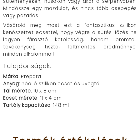
süteményeken, húsokon vagy akár a serpenyőben.
Mindössze egy mozdulat, és nincs több csepegés
vagy pazarlás.
Vásárold meg most ezt a fantasztikus szilikon
kenőszettet ecsettel, hogy végre a sütés-főzés ne
legyen fárasztó kötelesség, hanem örömteli
tevékenység, tiszta, foltmentes eredménnyel
minden alkalommal!
Tulajdonságok:
Márka
: Prepara
Anyag
: hőálló szilikon ecset és üvegtál
Tál mérete
: 10 x 8 cm
Ecset mérete
: 11 x 4 cm
Tartály kapacitása
: 148 ml