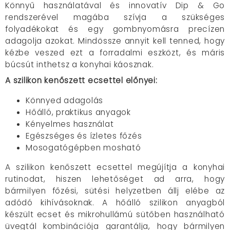
Könnyű használatával és innovatív Dip & Go
rendszerével magába szívja a szükséges
folyadékokat és egy gombnyomásra precízen
adagolja azokat. Mindössze annyit kell tenned, hogy
kézbe veszed ezt a forradalmi eszközt, és máris
búcsút inthetsz a konyhai káosznak.
A szilikon kenőszett ecsettel előnyei:
Könnyed adagolás
Hőálló, praktikus anyagok
Kényelmes használat
Egészséges és ízletes főzés
Mosogatógépben mosható
A szilikon kenőszett ecsettel megújítja a konyhai
rutinodat, hiszen lehetőséget ad arra, hogy
bármilyen főzési, sütési helyzetben állj elébe az
adódó kihívásoknak. A hőálló szilikon anyagból
készült ecset és mikrohullámú sütőben használható
üvegtál kombinációja garantálja, hogy bármilyen