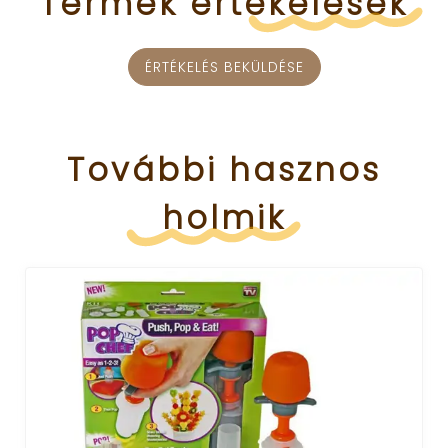
Termék
értékelések
ÉRTÉKELÉS BEKÜLDÉSE
További
hasznos
holmik