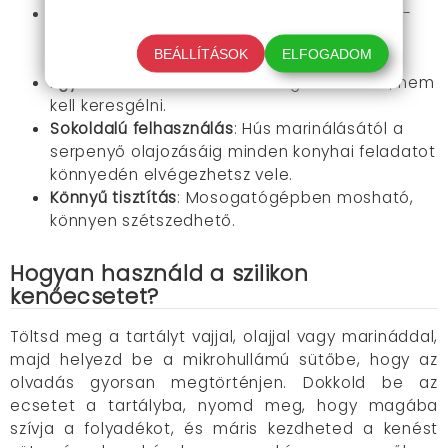
Mikrohullámú üveg tartály
: Biztonságos, BPA-
mentes anyagból készült, ideális gyors
BEÁLLÍTÁSOK
ELFOGADOM
olvasztáshoz.
Egyedi dokkolórendszer
: Mindig kéznél van, nem
kell keresgélni.
Sokoldalú felhasználás
: Hús marinálásától a
serpenyő olajozásáig minden konyhai feladatot
könnyedén elvégezhetsz vele.
Könnyű tisztítás
: Mosogatógépben mosható,
könnyen szétszedhető.
Hogyan használd a szilikon
kenőecsetet?
Töltsd meg a tartályt vajjal, olajjal vagy marináddal,
majd helyezd be a mikrohullámú sütőbe, hogy az
olvadás gyorsan megtörténjen. Dokkold be az
ecsetet a tartályba, nyomd meg, hogy magába
szívja a folyadékot, és máris kezdheted a kenést