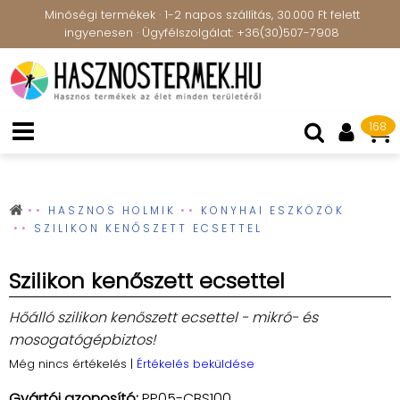
Minőségi termékek · 1-2 napos szállítás, 30.000 Ft felett
ingyenesen · Ügyfélszolgálat: +36(30)507-7908
168
HASZNOS HOLMIK
KONYHAI ESZKÖZÖK
SZILIKON KENŐSZETT ECSETTEL
Szilikon kenőszett ecsettel
Hőálló szilikon kenőszett ecsettel - mikró- és
mosogatógépbiztos!
Még nincs értékelés
|
Értékelés beküldése
Gyártói azonosító:
PP05-CBS100