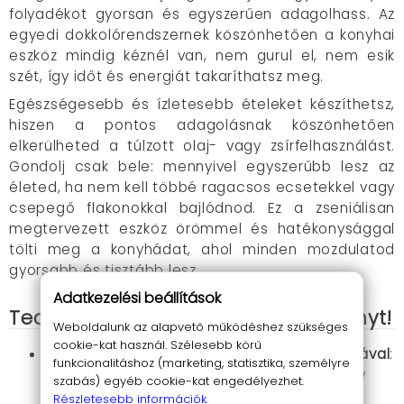
folyadékot gyorsan és egyszerűen adagolhass. Az
egyedi dokkolórendszernek köszönhetően a konyhai
eszköz mindig kéznél van, nem gurul el, nem esik
szét, így időt és energiát takaríthatsz meg.
Egészségesebb és ízletesebb ételeket készíthetsz,
hiszen a pontos adagolásnak köszönhetően
elkerülheted a túlzott olaj- vagy zsírfelhasználást.
Gondolj csak bele: mennyivel egyszerűbb lesz az
életed, ha nem kell többé ragacsos ecsetekkel vagy
csepegő flakonokkal bajlódnod. Ez a zseniálisan
megtervezett eszköz örömmel és hatékonysággal
tölti meg a konyhádat, ahol minden mozdulatod
gyorsabb és tisztább lesz.
Adatkezelési beállítások
Tedd különlegessé a konyhai élményt!
Weboldalunk az alapvető működéshez szükséges
cookie-kat használ. Szélesebb körű
Hőálló szilikon ecset a Dip & Go technológiával
:
funkcionalitáshoz (marketing, statisztika, személyre
A folyadék egyszerűen felszívódik, majd egy
szabás) egyéb cookie-kat engedélyezhet.
gombnyomásra adagolható.
Részletesebb információk.