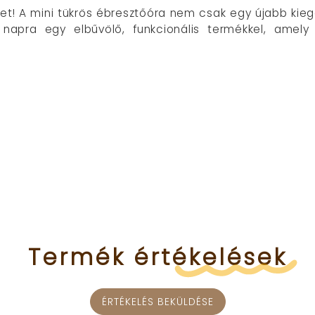
get! A mini tükrös ébresztőóra nem csak egy újabb kie
 a napra egy elbűvölő, funkcionális termékkel, ame
Termék
értékelések
ÉRTÉKELÉS BEKÜLDÉSE