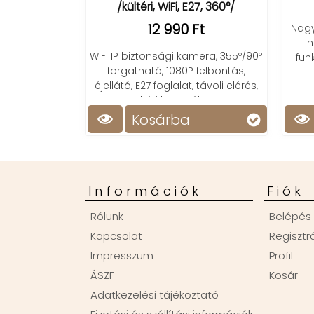
/kültéri, WiFi, E27, 360°/
12 990 Ft
Nagy k
nag
WiFi IP biztonsági kamera, 355º/90º
funkc
forgatható, 1080P felbontás,
éjellátó, E27 foglalat, távoli elérés,
kültéri használatra.
Kosárba
Információk
Fiók
Rólunk
Belépés
Kapcsolat
Regisztr
Impresszum
Profil
ÁSZF
Kosár
Adatkezelési tájékoztató