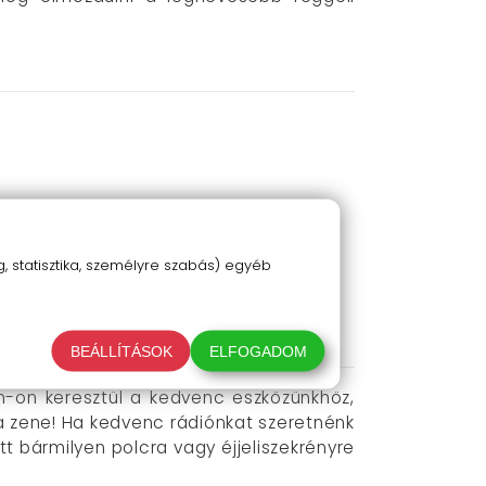
 statisztika, személyre szabás) egyéb
BEÁLLÍTÁSOK
ELFOGADOM
th-on keresztül a kedvenc eszközünkhöz,
s a zene! Ha kedvenc rádiónkat szeretnénk
tt bármilyen polcra vagy éjjeliszekrényre