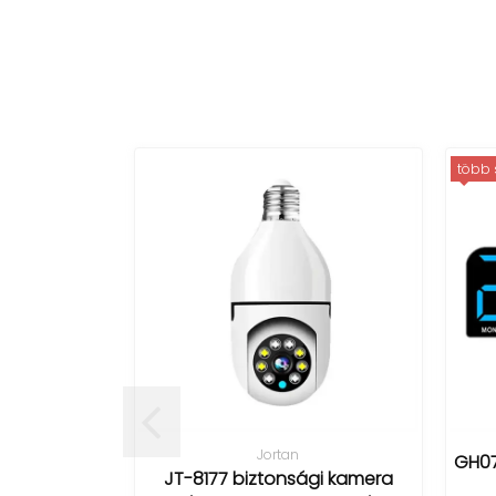
több sz
Jortan
GH0707
JT-8177 biztonsági kamera