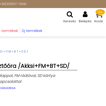
t: +36(30)507-7908
168
Keresés
Belépés
Kosár
s termékek
Új termékek
KSI+FM+BT+SD/
sztőóra /Akksi+FM+BT+SD/
őlappal, FM rádióval, SD kártya
apcsolattal
 beküldése