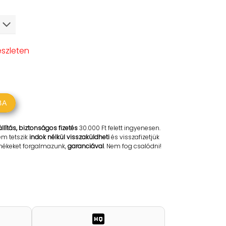
észleten
BA
llítás, biztonságos fizetés
30.000 Ft felett ingyenesen.
em tetszik
indok nélkül visszaküldheti
és visszafizetjük
rmékeket forgalmazunk,
garanciával
. Nem fog csalódni!