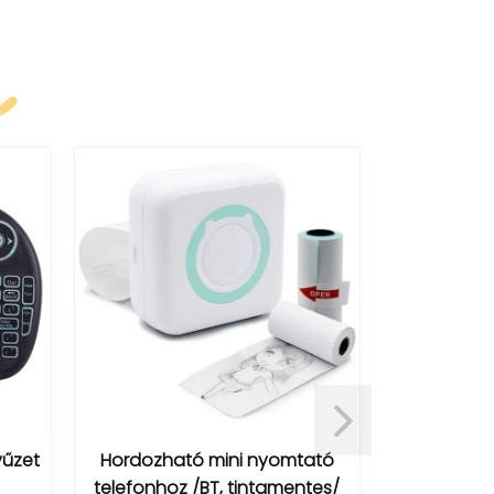
k
LISEN Ultr
zet
Hordozható mini nyomtató
Powerba
telefonhoz /BT, tintamentes/