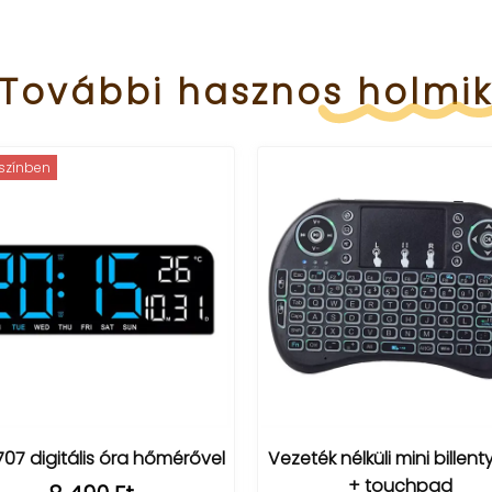
További
hasznos
holmi
ínben
 digitális óra hőmérővel
Vezeték nélküli mini billentyű
+ touchpad