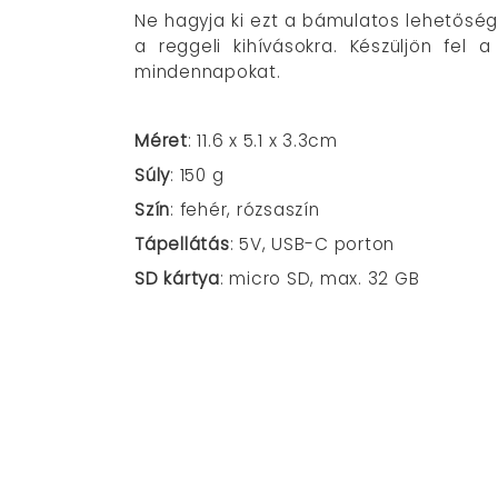
Ne hagyja ki ezt a bámulatos lehetősé
a reggeli kihívásokra. Készüljön fel
mindennapokat.
Méret
:
11.6 x 5.1 x 3.3cm
Súly
: 150 g
Szín
: fehér, rózsaszín
Tápellátás
: 5V, USB-C porton
SD kártya
: micro SD, max. 32 GB