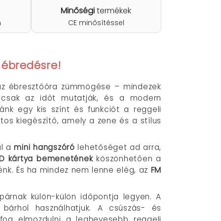
Minőségi
termékek
n
CE minősítéssel
 ébredésre!
s az ébresztőóra zümmögése – mindezek
n csak az időt mutatják, és a modern
nk egy kis színt és funkciót a reggeli
s kiegészítő, amely a zene és a stílus
ul a
mini hangszóró
lehetőséget ad arra,
SD kártya bemenetének
köszönhetően a
nénk. És ha mindez nem lenne elég, az
FM
párnak külön-külön időpontja legyen. A
bárhol használhatjuk. A csúszás- és
fog elmozdulni a leghevesebb reggeli