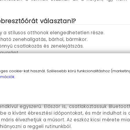
ébresztőórát választani?
y a stílusos otthonok elengedhetetlen része.
ató zenehallgatás, bárhol, bármikor.
nnyű csatlakozás és zenelejátszás.
gyaránt.
ató ébresztési időpont.
s használható, ideális mobilitásért.
s cookie-kat használ. Szélesebb körű funkcionalitáshoz (marketing,
:
Biztosítja a stabilitást és a tartósságot.
rmációk.
rmilyen felületen, nem foglal sok helyet.
endkívül egyszerű. Először is, csatlakoztassuk Bluetoo
k be a kívánt ébresztési időpontokat, és már indulhat i
s máris élvezhetjük a műsort. Az eszköz kicsi mérete mia
iányozni a reggeli rutinunkból.