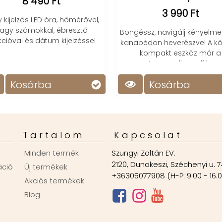
8 490 Ft
3 990 Ft
ijelzős LED óra, hőmérővel,
y számokkal, ébresztő
Böngéssz, navigálj kényelmes
ióval és dátum kijelzéssel
kanapédon heverészve! A könn
kompakt eszköz már a
tenyeredben elfér.
Kosárba
Kosárba
Tartalom
Kapcsolat
Minden termék
Szungyi Zoltán EV.
2120, Dunakeszi, Széchenyi u. 7
áció
Új termékek
+36305077908 (H-P: 9.00 - 16.
Akciós termékek
Blog