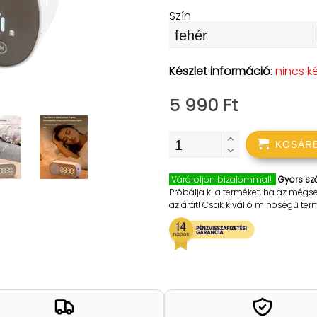
Szín
Készlet információ
:
nincs k
5 990 Ft
KOSÁR
Várároljon bizalommal!
Gyors szá
Próbálja ki a terméket, ha az mégs
az árát! Csak kiválló minőségű te