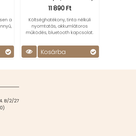
11
11 890 Ft
LISEN ultra
en a
Költséghatékony, tinta nélküli
powerbank: k
yű,
nyomtatás, akkumlátoros
gyors tölt
működés, bluetooth kapcsolat.
kompatibilis
stílusos me
Kosárba
Kosá
4. B/2/27
00)