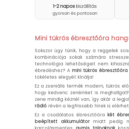
1-2 napos
kiszállítás
gyorsan és pontosan
Mini tükrös ébresztőóra hang
Sokszor úgy tűnik, hogy a reggelek s
kombinációja sokak számára stressze
technológia lehetőségeit nem kihaszná
ébredéshez? A
mini tükrös ébresztőóra
tökéletes elegyét kínálja!
Ez a zseniális termék modern, tükrös el
hogy kedvenc zenéinket is meghallgat
zene mindig kéznél van, így akár a legj
rádió
révén a legfrissebb hírek is elérhe
Ez a csodálatos ébresztőóra
két ébre
beépített akkumulátor
miatt pedig ne
karcolásmentes
gumis talpaknak
köszö