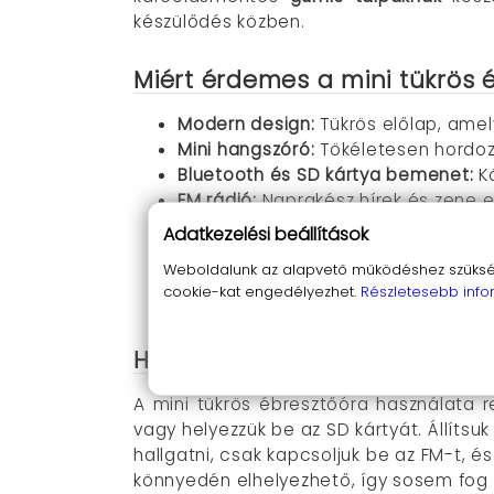
készülődés közben.
Miért érdemes a mini tükrös 
Modern design:
Tükrös előlap, amel
Mini hangszóró:
Tökéletesen hordozh
Bluetooth és SD kártya bemenet:
Kö
FM rádió:
Naprakész hírek és zene e
Két ébresztőóra:
Két külön beállíth
Adatkezelési beállítások
Beépített akkumlátor:
Kábel nélkül i
Weboldalunk az alapvető működéshez szüksége
Csúszás- és karcolásmentes talpak
cookie-kat engedélyezhet.
Részletesebb info
Kicsi méret:
Könnyen elhelyezhető bá
Használati útmutató
A mini tükrös ébresztőóra használata r
vagy helyezzük be az SD kártyát. Állítsu
hallgatni, csak kapcsoljuk be az FM-t, é
könnyedén elhelyezhető, így sosem fog h