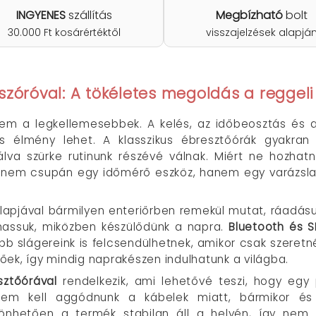
INGYENES
szállítás
Megbízható
bolt
30.000 Ft kosárértéktől
visszajelzések alapjá
szóróval: A tökéletes megoldás a reggeli
osem a legkellemesebbek. A kelés, az időbeosztás é
s élmény lehet. A klasszikus ébresztőórák gyakra
lva szürke rutinunk részévé válnak. Miért ne hozhatná
nem csupán egy időmérő eszköz, hanem egy varázslato
őlapjával bármilyen enteriőrben remekül mutat, ráadás
hassuk, miközben készülődünk a napra.
Bluetooth és 
obb slágereink is felcsendülhetnek, amikor csak szeret
tőek, így mindig naprakészen indulhatunk a világba.
sztőórával
rendelkezik, ami lehetővé teszi, hogy egy 
m kell aggódnunk a kábelek miatt, bármikor és 
nhetően a termék stabilan áll a helyén, így nem 