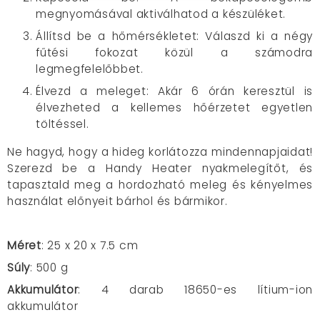
megnyomásával aktiválhatod a készüléket.
Állítsd be a hőmérsékletet: Válaszd ki a négy
fűtési fokozat közül a számodra
legmegfelelőbbet.
Élvezd a meleget: Akár 6 órán keresztül is
élvezheted a kellemes hőérzetet egyetlen
töltéssel.
Ne hagyd, hogy a hideg korlátozza mindennapjaidat!
Szerezd be a Handy Heater nyakmelegítőt, és
tapasztald meg a hordozható meleg és kényelmes
használat előnyeit bárhol és bármikor.
Méret
: 25 x 20 x 7.5 cm
Súly
: 500 g
Akkumulátor
: 4 darab 18650-es lítium-ion
akkumulátor