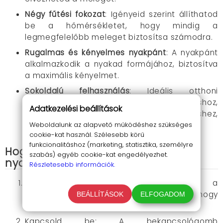
Négy fűtési fokozat
: Igényeid szerint állíthatod
be a hőmérsékletet, hogy mindig a
legmegfelelőbb meleget biztosítsa számodra.
Rugalmas és kényelmes nyakpánt
: A nyakpánt
alkalmazkodik a nyakad formájához, biztosítva
a maximális kényelmet.
Sokoldalú felhasználás
: Ideális otthoni
pihenéshez, kutyasétáltatáshoz,
Adatkezelési beállítások
sporteseményekhez, kempingezéshez,
Weboldalunk az alapvető működéshez szükséges
munkába járáshoz és még sok máshoz.
cookie-kat használ. Szélesebb körű
funkcionalitáshoz (marketing, statisztika, személyre
Hogyan használd a Handy Heater
szabás) egyéb cookie-kat engedélyezhet.
nyakmelegítőt?
Részletesebb információk.
Helyezd a nyakadba: Csúsztasd a
nyakmelegítőt a nyakad köré úgy, hogy
BEÁLLÍTÁSOK
ELFOGADOM
kényelmesen illeszkedjen.
Kapcsold be: A bekapcsológomb