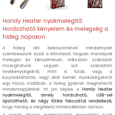
Handy Heater nyakmelegítő:
Hordozható kényelem és melegség a
hideg napokon
A hideg idő beköszöntével mindannyian
szembesülünk azzal a kihívással, hogyan maradjunk
melegen és kényelmesen, miközben szabadon
mozoghatunk. Legyen szó szabadtéri
tevékenységekről, mint a futás vagy a
kutyasétáltatás, vagy akár beltéri munkavégzésről
egy hűvös irodában, a hideg gyakran megnehezíti
mindennapjainkat. Itt jön képbe a
Handy Heater
nyakmelegítő, amely hordozható, USB-vel
újratölthető, és négy fűtési fokozattal rendelkezik,
hogy mindig a megfelelő hőmérsékleten tartson.
A Handy Heater nyakmelegítő megoldást nyújt