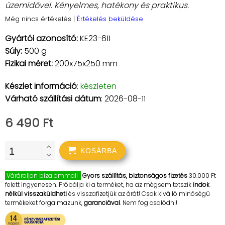
üzemidővel. Kényelmes, hatékony és praktikus.
Még nincs értékelés
|
Értékelés beküldése
Gyártói azonosító:
KE23-611
Súly:
500 g
Fizikai méret:
200x75x250 mm
Készlet információ
:
készleten
Várható szállítási dátum
: 2026-08-11
6 490 Ft
KOSÁRBA
Várároljon bizalommal!
Gyors szállítás, biztonságos fizetés
30.000 Ft
felett ingyenesen. Próbálja ki a terméket, ha az mégsem tetszik
indok
nélkül visszaküldheti
és visszafizetjük az árát! Csak kiválló minőségű
termékeket forgalmazunk,
garanciával
. Nem fog csalódni!