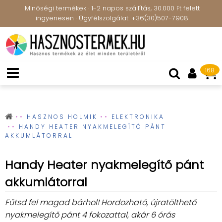
Minőségi termékek · 1-2 napos szállítás, 30.000 Ft felett
ingyenesen · Ügyfélszolgálat: +36(30)507-7908
168
HASZNOS HOLMIK
ELEKTRONIKA
HANDY HEATER NYAKMELEGÍTŐ PÁNT
AKKUMLÁTORRAL
Handy Heater nyakmelegítő pánt
akkumlátorral
Fűtsd fel magad bárhol! Hordozható, újratölthető
nyakmelegítő pánt 4 fokozattal, akár 6 órás