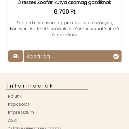
3 részes Zoofari kutya csomag gazdiknak
6 790 Ft
Zoofari kutya csomag: praktikus etetőszőnyeg,
könnyen tisztítható szőrkefe és összecsukható utazó
tál gazdiknak!
Kosárba
Információk
Rólunk
Kapcsolat
Impresszum
ÁSZF
Adatkezelési tájékoztató