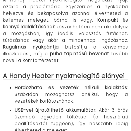
ezekre a problémákra. Egyszerűen a nyakadba
helyezve és bekapcsolva azonnal élvezheted a
kellemes meleget, bárhol is vagy.
Kompakt és
könnyű kialakításának
köszönhetően nem akadályoz
a mozgásban, így ideális választás futáshoz,
túrázáshoz vagy akár a mindennapi ingázáshoz.
Rugalmas nyakpántja
biztosítja a kényelmes
illeszkedést, míg a
puha tapintású bevonat
tovább
növeli a komfortérzetet.
A Handy Heater nyakmelegítő előnyei
Hordozható és vezeték nélküli kialakítás
:
Szabadon mozoghatsz anélkül, hogy a
vezetékek korlátoznának.
USB-vel újratölthető akkumulátor
: Akár 6 órás
üzemidő egyetlen töltéssel (a használati
beállításoktól függően), így hosszabb ideig
élvezheted a meleget.