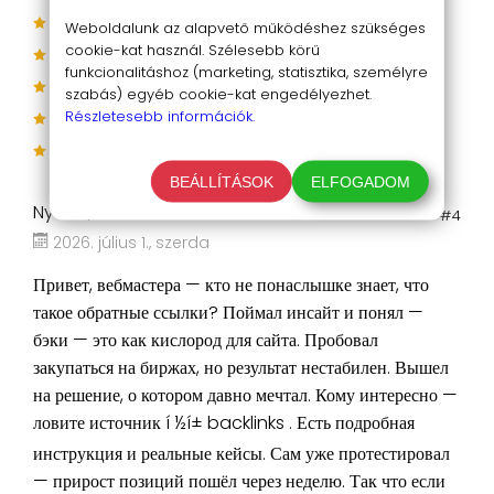
(4)
Weboldalunk az alapvető működéshez szükséges
cookie-kat használ. Szélesebb körű
(0)
funkcionalitáshoz (marketing, statisztika, személyre
(0)
szabás) egyéb cookie-kat engedélyezhet.
Részletesebb információk.
(0)
(0)
BEÁLLÍTÁSOK
ELFOGADOM
Nydia |
#4
2026. július 1., szerda
Привет, вебмастера — кто не понаслышке знает, что
такое обратные ссылки? Поймал инсайт и понял —
бэки — это как кислород для сайта. Пробовал
закупаться на биржах, но результат нестабилен. Вышел
на решение, о котором давно мечтал. Кому интересно —
ловите источник í ½í± backlinks . Есть подробная
инструкция и реальные кейсы. Сам уже протестировал
— прирост позиций пошёл через неделю. Так что если