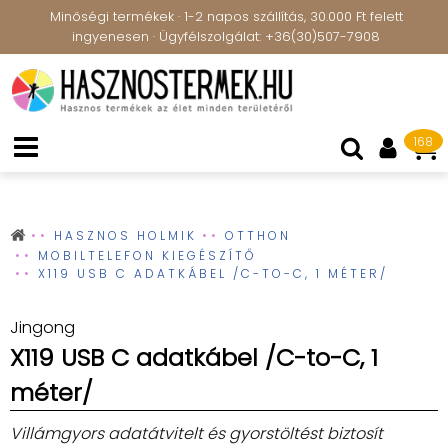
Minőségi termékek · 1-2 napos szállítás, 30.000 Ft felett
ingyenesen · Ügyfélszolgálat: +36(30)507-7908
168
HASZNOS HOLMIK
OTTHON
MOBILTELEFON KIEGÉSZÍTŐ
X119 USB C ADATKÁBEL /C-TO-C, 1 MÉTER/
Jingong
X119 USB C adatkábel /C-to-C, 1
méter/
Villámgyors adatátvitelt és gyorstöltést biztosít