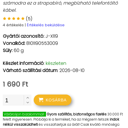
számodra ez a strapabíró, megbízható telefontöltő
kábel.
(5)
4 értékelés
|
Értékelés beküldése
Gyártói azonosító:
J-X119
Vonalkód:
8101190553009
Súly:
60 g
Készlet információ
:
készleten
Várható szállítási dátum
: 2026-08-10
1 690 Ft
KOSÁRBA
Várároljon bizalommal!
Gyors szállítás, biztonságos fizetés
30.000 Ft
felett ingyenesen. Próbálja ki a terméket, ha az mégsem tetszik
indok
nélkül visszaküldheti
és visszafizetjük az árát! Csak kiválló minőségű