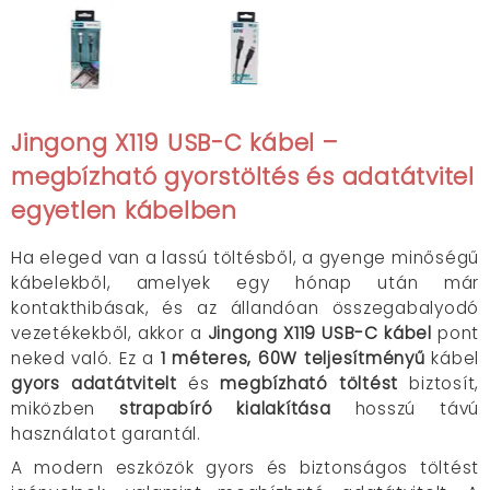
Jingong X119 USB-C kábel –
megbízható gyorstöltés és adatátvitel
egyetlen kábelben
Ha eleged van a lassú töltésből, a gyenge minőségű
kábelekből, amelyek egy hónap után már
kontakthibásak, és az állandóan összegabalyodó
vezetékekből, akkor a
Jingong X119 USB-C kábel
pont
neked való.
Ez a
1 méteres, 60W teljesítményű
kábel
gyors adatátvitelt
és
megbízható töltést
biztosít,
miközben
strapabíró kialakítása
hosszú távú
használatot garantál.
A modern eszközök gyors és biztonságos töltést