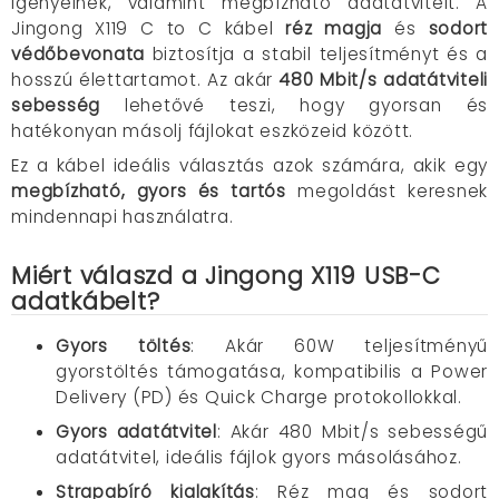
igényelnek, valamint megbízható adatátvitelt.
A
Jingong X119 C to C kábel
réz magja
és
sodort
védőbevonata
biztosítja a stabil teljesítményt és a
hosszú élettartamot.
Az akár
480 Mbit/s adatátviteli
sebesség
lehetővé teszi, hogy gyorsan és
hatékonyan másolj fájlokat eszközeid között.
Ez a kábel ideális választás azok számára, akik egy
megbízható, gyors és tartós
megoldást keresnek
mindennapi használatra.
Miért válaszd a Jingong X119 USB-C
adatkábelt?
Gyors töltés
:
Akár 60W teljesítményű
gyorstöltés támogatása, kompatibilis a Power
Delivery (PD) és Quick Charge protokollokkal.
Gyors adatátvitel
:
Akár 480 Mbit/s sebességű
adatátvitel, ideális fájlok gyors másolásához.
Strapabíró kialakítás
:
Réz mag és sodort