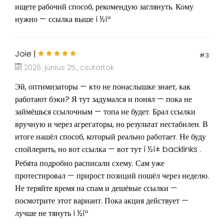
ищете рабочий способ, рекомендую заглянуть. Кому
нужно — ссылка выше í ½íº
Joie |
#3
2026. június 25., csütörtök
Эй, оптимизаторы — кто не понаслышке знает, как
работают бэки? Я тут задумался и понял — пока не
займёшься ссылочным — топа не будет. Брал ссылки
вручную и через агрегаторы, но результат нестабилен. В
итоге нашёл способ, который реально работает. Не буду
спойлерить, но вот ссылка — вот тут í ½í± backlinks .
Ребята подробно расписали схему. Сам уже
протестировал — прирост позиций пошёл через неделю.
Не теряйте время на спам и дешёвые ссылки —
посмотрите этот вариант. Пока акция действует —
лучше не тянуть í ½íº