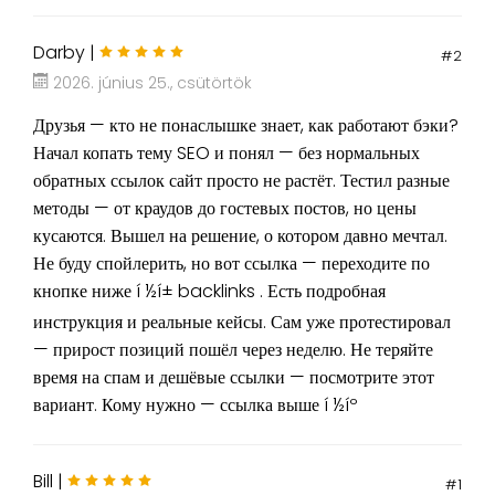
Darby |
#2
2026. június 25., csütörtök
Друзья — кто не понаслышке знает, как работают бэки?
Начал копать тему SEO и понял — без нормальных
обратных ссылок сайт просто не растёт. Тестил разные
методы — от краудов до гостевых постов, но цены
кусаются. Вышел на решение, о котором давно мечтал.
Не буду спойлерить, но вот ссылка — переходите по
кнопке ниже í ½í± backlinks . Есть подробная
инструкция и реальные кейсы. Сам уже протестировал
— прирост позиций пошёл через неделю. Не теряйте
время на спам и дешёвые ссылки — посмотрите этот
вариант. Кому нужно — ссылка выше í ½íº
Bill |
#1