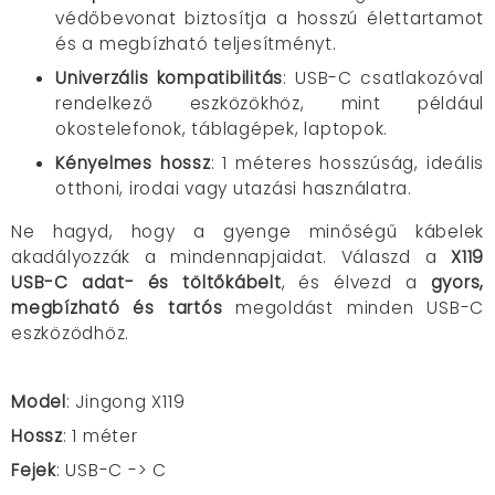
védőbevonat biztosítja a hosszú élettartamot
és a megbízható teljesítményt.
Univerzális kompatibilitás
:
USB-C csatlakozóval
rendelkező eszközökhöz, mint például
okostelefonok, táblagépek, laptopok.
Kényelmes hossz
:
1 méteres hosszúság, ideális
otthoni, irodai vagy utazási használatra.
Ne hagyd, hogy a gyenge minőségű kábelek
akadályozzák a mindennapjaidat.
Válaszd a
X119
USB-C adat- és töltőkábelt
, és élvezd a
gyors,
megbízható és tartós
megoldást minden USB-C
eszközödhöz.
Model
: Jingong X119
Hossz
: 1 méter
Fejek
: USB-C -> C