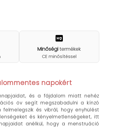
Minőségi
termékek
n
CE minősítéssel
jdalommentes napokért
nnapjaidat, és a fájdalom miatt nehéz
uációs öv segít megszabadulni a kínzó
 felmelegszik és vibrál, hogy enyhülést
lenségeket és kényelmetlenségeket, itt
napjaidat anélkül, hogy a menstruáció