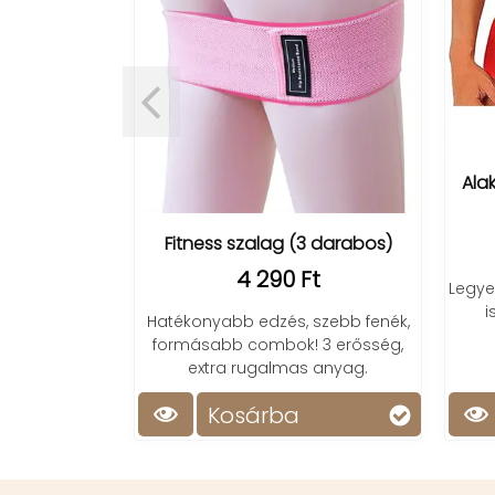
ásmérő nagy
al
t
Ala
vérnyomásmérő
tal, könnyen
ővel, extra
Fitness szalag (3 darabos)
éssel!
4 290 Ft
Legye
i
Hatékonyabb edzés, szebb fenék,
formásabb combok! 3 erősség,
extra rugalmas anyag.
Kosárba