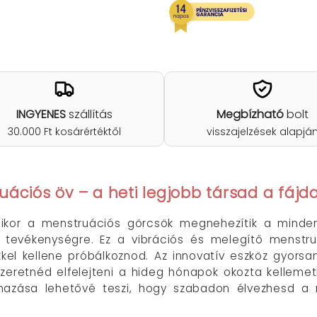
INGYENES
szállítás
Megbízható
bolt
30.000 Ft kosárértéktől
visszajelzések alapjá
uációs öv – a heti legjobb társad a fá
mikor a menstruációs görcsök megnehezítik a minde
 tevékenységre. Ez a vibrációs és melegítő menstr
kkel kellene próbálkoznod. Az innovatív eszköz gyorsan
szeretnéd elfelejteni a hideg hónapok okozta kellemet
mazása lehetővé teszi, hogy szabadon élvezhesd a 