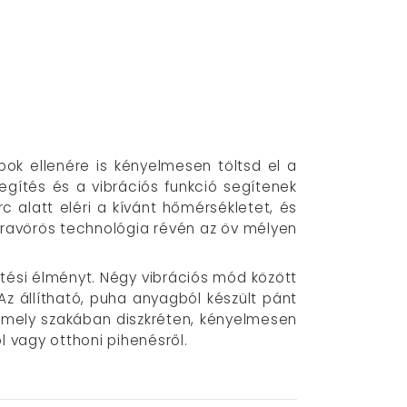
ok ellenére is kényelmesen töltsd el a
gítés és a vibrációs funkció segítenek
 alatt eléri a kívánt hőmérsékletet, és
nfravörös technológia révén az öv mélyen
tési élményt. Négy vibrációs mód között
Az állítható, puha anyagból készült pánt
ármely szakában diszkréten, kényelmesen
l vagy otthoni pihenésről.