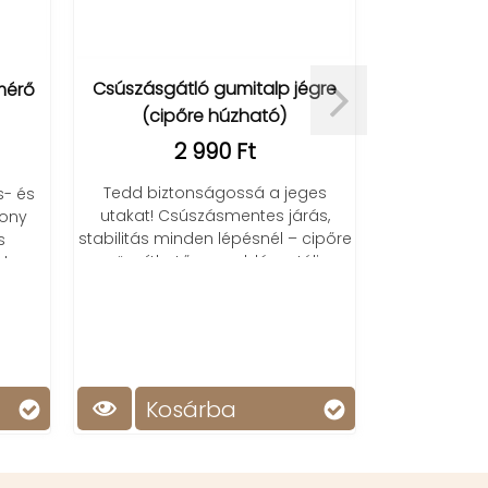
Csúszásgátló gumitalp jégre
Nasus P
mérő
(cipőre húzható)
térdt
2 990 Ft
Tedd biztonságossá a jeges
Fedezd fel 
s- és
utakat! Csúszásmentes járás,
a Nasus ru
sony
stabilitás minden lépésnél – cipőre
Segíti és s
s
rögzíthető megoldás a téli
l.
hónapokra.
Kosárba
Ko