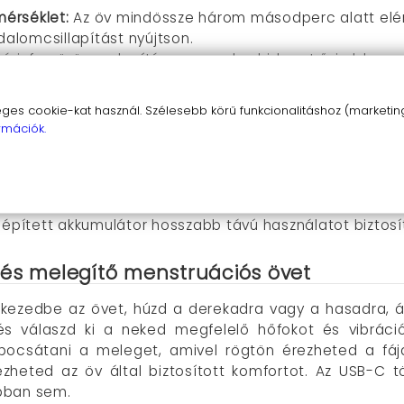
érséklet:
Az öv mindössze három másodperc alatt eléri 
dalomcsillapítást nyújtson.
ó infravörös melegítés nemcsak a hideget űzi el, hane
lom szinte azonnal csökkenjen.
három hőfokozat és a négy vibrációs mód kombinációja
s cookie-kat használ. Szélesebb körű funkcionalitáshoz (marketing,
omfort érdekében.
rmációk.
em csupán a hasi területet melegíti, hanem a derékon
lmat és a gyulladást.
tható pánt bármilyen testalkathoz illeszkedik, míg a p
épített akkumulátor hosszabb távú használatot biztosít 
 és melegítő menstruációs övet
 kezedbe az övet, húzd a derekadra vagy a hasadra, ál
 és válaszd ki a neked megfelelő hőfokot és vibrác
bocsátani a meleget, amivel rögtön érezheted a fájda
ezheted az öv által biztosított komfortot. Az USB-C t
pban sem.