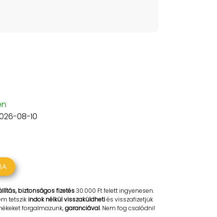
m
en
2026-08-10
BA
llítás, biztonságos fizetés
30.000 Ft felett ingyenesen.
em tetszik
indok nélkül visszaküldheti
és visszafizetjük
rmékeket forgalmazunk,
garanciával
. Nem fog csalódni!