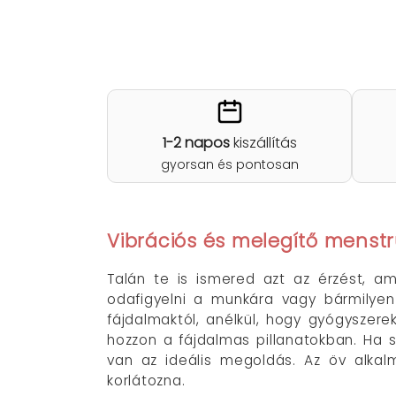
1-2 napos
kiszállítás
gyorsan és pontosan
Vibrációs és melegítő menstr
Talán te is ismered azt az érzést, a
odafigyelni a munkára vagy bármilyen
fájdalmaktól, anélkül, hogy gyógyszere
hozzon a fájdalmas pillanatokban. Ha 
van az ideális megoldás. Az öv alkal
korlátozna.