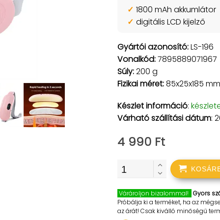
1800 mAh akkumlátor
digitális LCD kijelző
Gyártói azonosító:
LS-196
Vonalkód:
7895889071967
Súly:
200 g
Fizikai méret:
85x25x185 m
Készlet információ
:
készlet
Várható szállítási dátum
: 
4 990 Ft
KOSÁR
Várároljon bizalommal!
Gyors szá
Próbálja ki a terméket, ha az mégs
az árát! Csak kiválló minőségű te