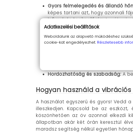
Gyors felmelegedés és állandó hőm
képes tartani azt, hogy azonnali fáj
Infravörös technológia:
A mélyrehat
anyagcsere javítását, hogy a fájda
Adatkezelési beállítások
Személyre szabható beállítások:
A 
Weboldalunk az alapvető működéshez szüksége
beállítást válaszd ki a maximális k
cookie-kat engedélyezhet.
Részletesebb info
Multifunkcionális használat:
Az öv n
használható, megszüntetve a fájda
Kényelmes viselet:
A rugalmas, állí
nyújt.
Hordozhatóság és szabadság:
A be
Hogyan használd a vibrációs
A használat egyszerű és gyors! Vedd a
illeszkedjen. Kapcsold be az eszközt,
köszönhetően az öv azonnal elkezdi ki
állapotban akár két órán keresztül élv
maradsz segítség nélkül egyetlen hóna