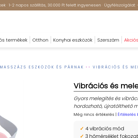
k · 1-2 napos szállítás, 30.000 Ft felett ingyenesen · Ügyfélszolgála
ós termékek
Otthon
Konyhai eszközök
Szerszám
Akció
MASSZÁZS ESZKÖZÖK ÉS PÁRNAK
VIBRÁCIÓS ÉS M
Vibrációs és mel
Gyors melegítés és vibrác
hordozható, újratölthető
Még nincs értékelés
|
Értékelés
4 vibrációs mód
3 hőmérséklet fokoza