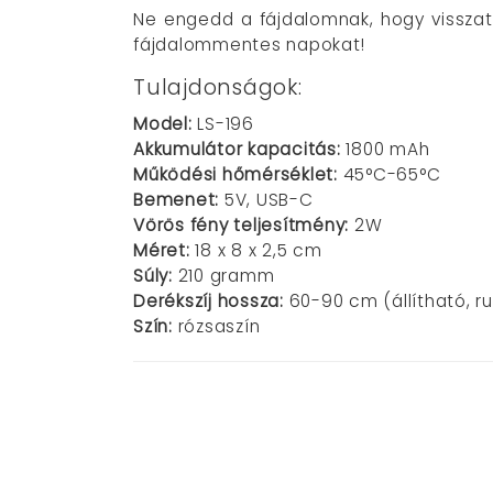
Ne engedd a fájdalomnak, hogy visszat
fájdalommentes napokat!
Tulajdonságok:
Model:
LS-196
Akkumulátor kapacitás:
1800 mAh
Működési hőmérséklet:
45°C-65°C
Bemenet:
5V, USB-C
Vörös fény teljesítmény:
2W
Méret:
18 x 8 x 2,5 cm
Súly:
210 gramm
Derékszíj hossza:
60-90 cm (állítható, r
Szín:
rózsaszín