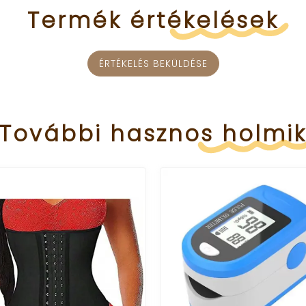
Termék
értékelések
ÉRTÉKELÉS BEKÜLDÉSE
További
hasznos
holmi