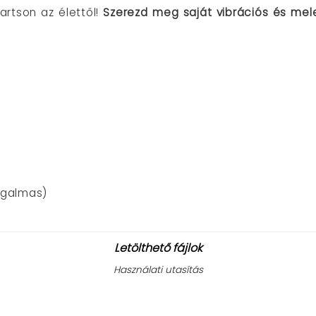
artson az élettől!
Szerezd meg saját vibrációs és mel
ugalmas)
Letölthető fájlok
Használati utasítás