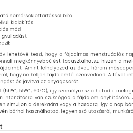
ató hőmérséklettartással bíró
üli kialakítás
ációs mód
a gyulladást
kezik
öv lehetővé teszi, hogy a fájdalmas menstruációs nap
onnali megkönnyebbülést tapasztalhatsz, hiszen a mele
fájdalmát. Amint felhelyezed az övet, három másodperc
ól, hogy ne kelljen fájdalomtól szenvedned. A távoli i
ingést és javítva az anyagcserét.
l (50°C, 55°C, 60°C), így személyre szabhatod a melegí
n intenzitásra van szükséged a fájdalom enyhítésére. 
sen simuljon a derekadra vagy a hasadra, így a nap b
révén bárhol használhatod, legyen szó utazásról, munkáró
t