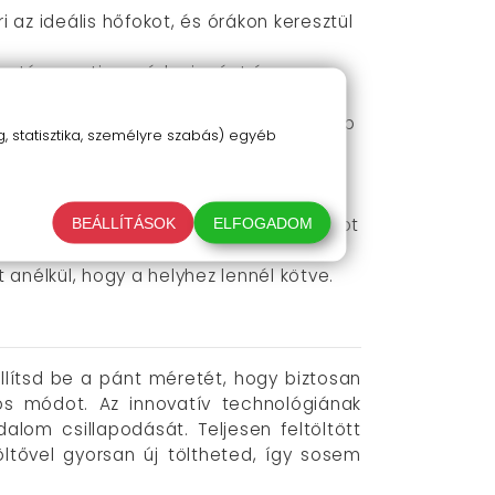
az ideális hőfokot, és órákon keresztül
m támogatja a vérkeringést és az
 lehetővé teszi, hogy a legmegfelelőbb
 statisztika, személyre szabás) egyéb
 és a pocakon is hatékonyan
uha bársony anyag egész napos komfortot
BEÁLLÍTÁSOK
ELFOGADOM
anélkül, hogy a helyhez lennél kötve.
lítsd be a pánt méretét, hogy biztosan
iós módot. Az innovatív technológiának
lom csillapodását. Teljesen feltöltött
öltővel gyorsan új töltheted, így sosem