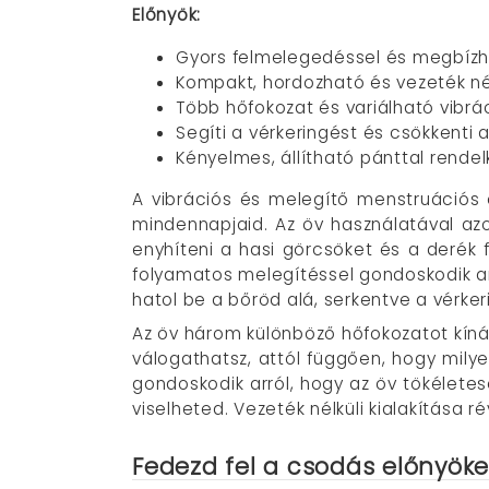
Előnyök:
Gyors felmelegedéssel és megbízh
Kompakt, hordozható és vezeték nélk
Több hőfokozat és variálható vibr
Segíti a vérkeringést és csökkenti 
Kényelmes, állítható pánttal rendel
A vibrációs és melegítő menstruációs 
mindennapjaid. Az öv használatával az
enyhíteni a hasi görcsöket és a derék 
folyamatos melegítéssel gondoskodik arr
hatol be a bőröd alá, serkentve a vérker
Az öv három különböző hőfokozatot kíná
válogathatsz, attól függően, hogy milye
gondoskodik arról, hogy az öv tökélete
viselheted. Vezeték nélküli kialakítása 
Fedezd fel a csodás előnyöke