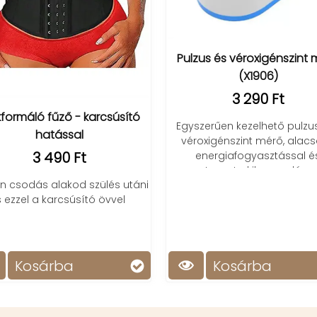
Pulzus és véroxigénszint 
(X1906)
3 290 Ft
kformáló fűző - karcsúsító
Egyszerűen kezelhető pulzu
hatással
véroxigénszint mérő, alac
3 490 Ft
energiafogyasztással é
automata kikapcsolássa
n csodás alakod szülés utáni
s ezzel a karcsúsító övvel
Kosárba
Kosárba