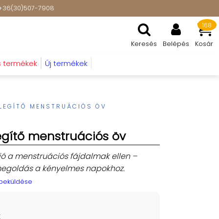
t: +36(30)507-7908
168
Keresés
Belépés
Kosár
s termékek
Új termékek
ELEGÍTŐ MENSTRUÁCIÓS ÖV
egítő menstruációs öv
ió a menstruációs fájdalmak ellen –
 megoldás a kényelmes napokhoz.
 beküldése
t