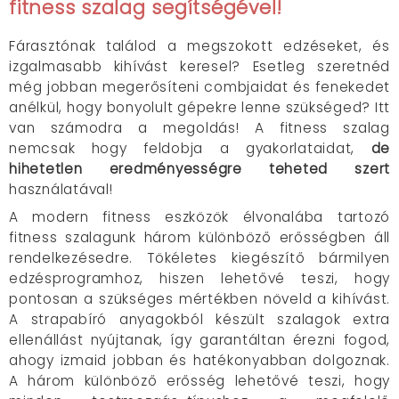
fitness szalag segítségével!
Fárasztónak találod a megszokott edzéseket, és
izgalmasabb kihívást keresel? Esetleg szeretnéd
még jobban megerősíteni combjaidat és fenekedet
anélkül, hogy bonyolult gépekre lenne szükséged? Itt
van számodra a megoldás! A fitness szalag
nemcsak hogy feldobja a gyakorlataidat,
de
hihetetlen eredményességre teheted szert
használatával!
A modern fitness eszközök élvonalába tartozó
fitness szalagunk három különböző erősségben áll
rendelkezésedre. Tökéletes kiegészítő bármilyen
edzésprogramhoz, hiszen lehetővé teszi, hogy
pontosan a szükséges mértékben növeld a kihívást.
A strapabíró anyagokból készült szalagok extra
ellenállást nyújtanak, így garantáltan érezni fogod,
ahogy izmaid jobban és hatékonyabban dolgoznak.
A három különböző erősség lehetővé teszi, hogy