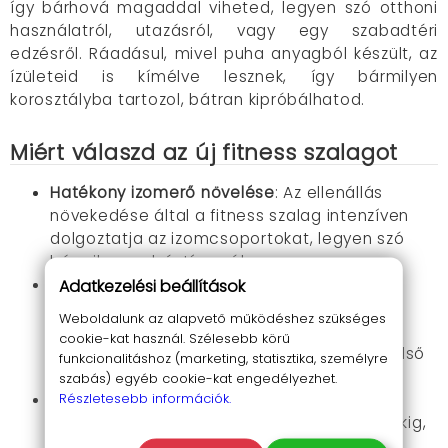
így bárhová magaddal viheted, legyen szó otthoni
használatról, utazásról, vagy egy szabadtéri
edzésről. Ráadásul, mivel puha anyagból készült, az
ízületeid is kímélve lesznek, így bármilyen
korosztályba tartozol, bátran kipróbálhatod.
Miért válaszd az új fitness szalagot
Hatékony izomerő növelése
: Az ellenállás
növekedése által a fitness szalag intenzíven
dolgoztatja az izomcsoportokat, legyen szó
bármilyen edzéstípusról.
Testtartás és egyensúly javítása
Adatkezelési beállítások
:
Egyensúlyjavító gyakorlatok kivitelezése
Weboldalunk az alapvető működéshez szükséges
egyszerűen és hatékonyan. A szalag segít
cookie-kat használ. Szélesebb körű
javítani a testtartást, miközben erősíti a belső
funkcionalitáshoz (marketing, statisztika, személyre
és külső izomcsoportokat.
szabás) egyéb cookie-kat engedélyezhet.
Részletesebb információk.
Sokoldalú edzéseszköz
: Alkalmas különböző
igények kielégítésére, a kezdőktől a haladókig,
mindenki megtalálja a számára ideális