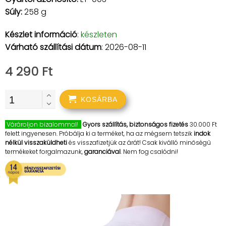
Súly:
258 g
Készlet információ
:
készleten
Várható szállítási dátum
: 2026-08-11
4 290 Ft
KOSÁRBA
Várároljon bizalommal!
Gyors szállítás, biztonságos fizetés
30.000 Ft
felett ingyenesen. Próbálja ki a terméket, ha az mégsem tetszik
indok
nélkül visszaküldheti
és visszafizetjük az árát! Csak kiválló minőségű
termékeket forgalmazunk,
garanciával
. Nem fog csalódni!