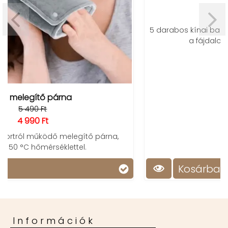
2 850 Ft
1 990 Ft
5 darabos kínai balzsam csomag (vietnámi & tigris)
a fájdalom és a csípések ellen.
Kosárba
Információk