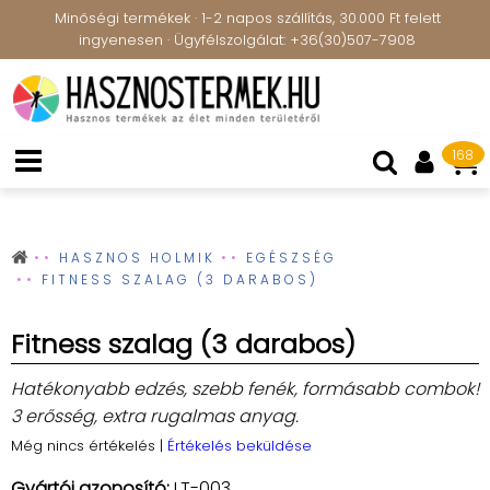
Minőségi termékek · 1-2 napos szállítás, 30.000 Ft felett
ingyenesen · Ügyfélszolgálat: +36(30)507-7908
168
HASZNOS HOLMIK
EGÉSZSÉG
FITNESS SZALAG (3 DARABOS)
Fitness szalag (3 darabos)
Hatékonyabb edzés, szebb fenék, formásabb combok!
3 erősség, extra rugalmas anyag.
Még nincs értékelés
|
Értékelés beküldése
Gyártói azonosító:
LT-003