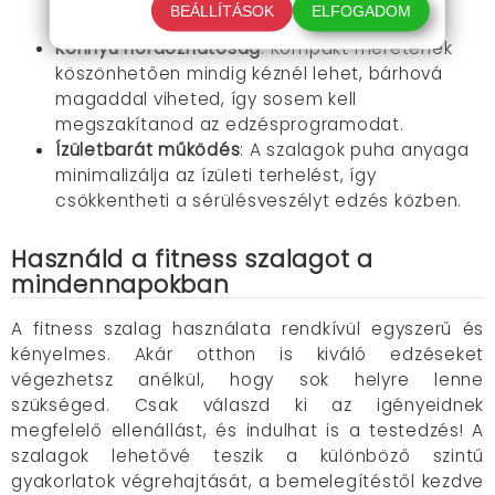
BEÁLLÍTÁSOK
ELFOGADOM
erősséget.
Könnyű hordozhatóság
: Kompakt méretének
köszönhetően mindig kéznél lehet, bárhová
magaddal viheted, így sosem kell
megszakítanod az edzésprogramodat.
Ízületbarát működés
: A szalagok puha anyaga
minimalizálja az ízületi terhelést, így
csökkentheti a sérülésveszélyt edzés közben.
Használd a fitness szalagot a
mindennapokban
A fitness szalag használata rendkívül egyszerű és
kényelmes. Akár otthon is kiváló edzéseket
végezhetsz anélkül, hogy sok helyre lenne
szükséged. Csak válaszd ki az igényeidnek
megfelelő ellenállást, és indulhat is a testedzés! A
szalagok lehetővé teszik a különböző szintű
gyakorlatok végrehajtását, a bemelegítéstől kezdve