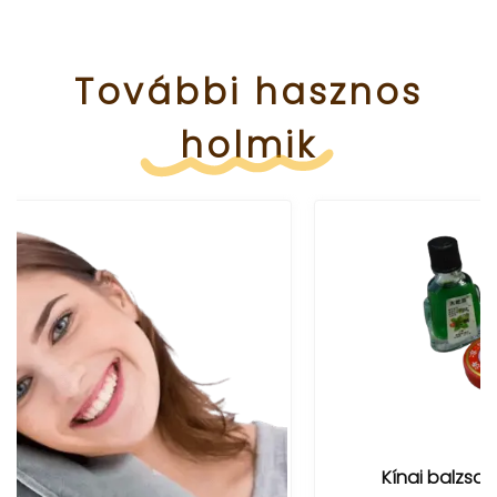
További
hasznos
holmik
Kínai balzsam csomag (5 darabos)