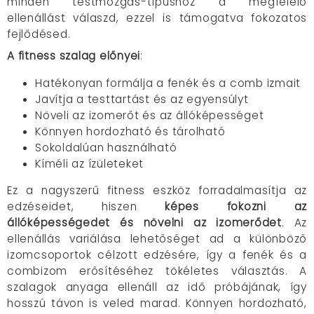
minden testmozgás-típushoz a megfelelő
ellenállást válaszd, ezzel is támogatva fokozatos
fejlődésed.
A fitness szalag előnyei
:
Hatékonyan formálja a fenék és a comb izmait
Javítja a testtartást és az egyensúlyt
Növeli az izomerőt és az állóképességet
Könnyen hordozható és tárolható
Sokoldalúan használható
Kíméli az ízületeket
Ez a nagyszerű fitness eszköz forradalmasítja az
edzéseidet, hiszen
képes fokozni az
állóképességedet és növelni az izomerődet
. Az
ellenállás variálása lehetőséget ad a különböző
izomcsoportok célzott edzésére, így a fenék és a
combizom erősítéséhez tökéletes választás. A
szalagok anyaga ellenáll az idő próbájának, így
hosszú távon is veled marad. Könnyen hordozható,