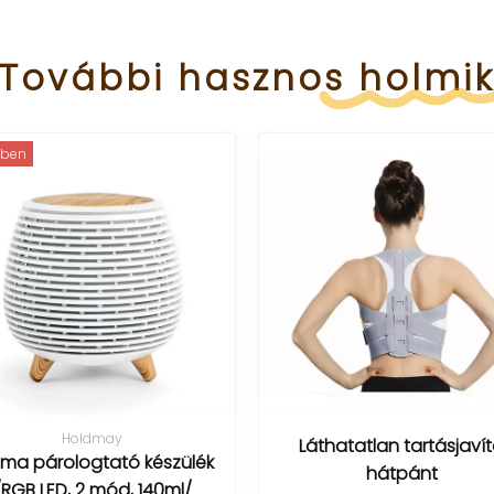
További
hasznos
holmi
Gélbetétes ív
Láthatatlan tartásjavító
fájdalomra
hátpánt