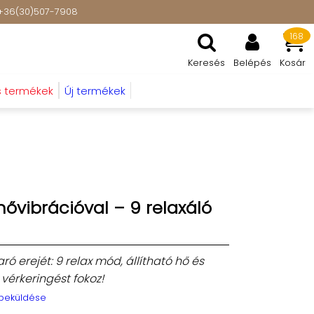
t: +36(30)507-7908
168
Keresés
Belépés
Kosár
s termékek
Új termékek
ővibrációval – 9 relaxáló
ó erejét: 9 relax mód, állítható hő és
 vérkeringést fokoz!
 beküldése