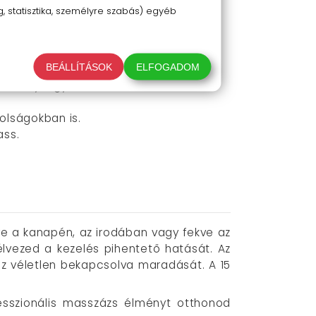
 teljesen személyre szabott élményt.
 statisztika, személyre szabás) egyéb
 és kontrolláltan érezhető.
lapítást és izomlazítást.
 rész, vállak vagy a nyak.
BEÁLLÍTÁSOK
ELFOGADOM
atékony legyen.
olságokban is.
ass.
ve a kanapén, az irodában vagy fekve az
lvezed a kezelés pihentető hatását. Az
öz véletlen bekapcsolva maradását. A 15
sszionális masszázs élményt otthonod