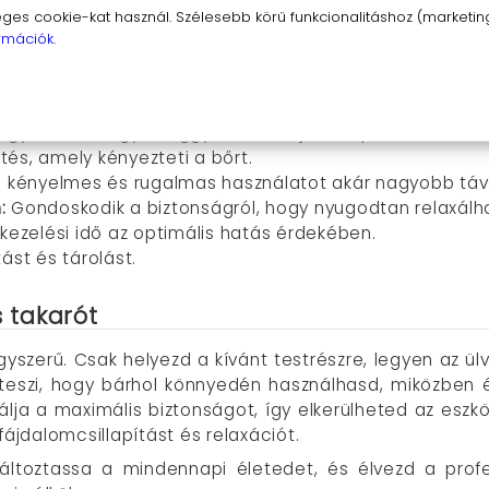
rom hőfok és három rezgésszint variációja biztosítja a
s cookie-kat használ. Szélesebb körű funkcionalitáshoz (marketing,
k az egyenletes hőelosztást, így a melegség kellemesen
rmációk.
ottan masszírozni az izmokat, biztosítva a fájdalomcsil
 bármely pontján használható, legyen az a lábak, a hátsó
kezelésért, ami elősegíti az izmok ellazulását.
agy ahhoz, hogy a leggyakoribb fájdalompontokon is h
tés, amely kényezteti a bőrt.
a kényelmes és rugalmas használatot akár nagyobb táv
:
Gondoskodik a biztonságról, hogy nyugodtan relaxálh
 kezelési idő az optimális hatás érdekében.
ást és tárolást.
 takarót
yszerű. Csak helyezd a kívánt testrészre, legyen az ül
 teszi, hogy bárhol könnyedén használhasd, miközben é
álja a maximális biztonságot, így elkerülheted az eszk
fájdalomcsillapítást és relaxációt.
ltoztassa a mindennapi életedet, és élvezd a profe