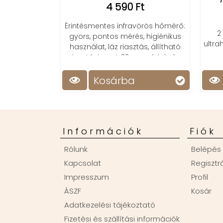
4 590 Ft
8 490 Ft
ntes infravörös hőmérő:
2 üzemmóddal rendelkező
ntos mérés, higiénikus
ultrahangos párologtató készülék
, láz riasztás, állítható
RGB LED világítással
 pont, 32 memóriahely.
osárba
Kosárba
Információk
Fiók
Rólunk
Belépés
Kapcsolat
Regisztr
Impresszum
Profil
ÁSZF
Kosár
Adatkezelési tájékoztató
Fizetési és szállítási információk