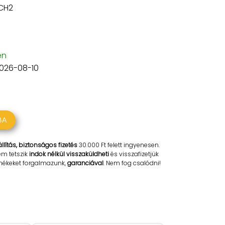
CH2
en
2026-08-10
BA
llítás, biztonságos fizetés
30.000 Ft felett ingyenesen.
em tetszik
indok nélkül visszaküldheti
és visszafizetjük
rmékeket forgalmazunk,
garanciával
. Nem fog csalódni!