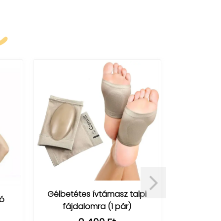
k
támasz talpi
Bokaortézis plantar fascia -
 (1 pár)
talpi bőnye nyújtására