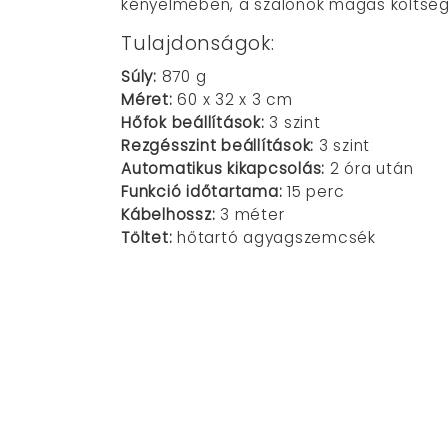
kényelmében, a szalonok magas költsége
Tulajdonságok:
Súly:
870 g
Méret:
60 x 32 x 3 cm
Hőfok beállítások:
3 szint
Rezgésszint beállítások:
3 szint
Automatikus kikapcsolás:
2 óra után
Funkció időtartama:
15 perc
Kábelhossz:
3 méter
Töltet:
hőtartó agyagszemcsék