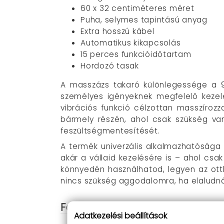
60 x 32 centiméteres méret
Puha, selymes tapintású anyag
Extra hosszú kábel
Automatikus kikapcsolás
15 perces funkcióidőtartam
Hordozó tasak
A masszázs takaró különlegessége a 9 
személyes igényeknek megfelelő kezel
vibrációs funkció célzottan masszírozza
bármely részén, ahol csak szükség va
feszültségmentesítését.
A termék univerzális alkalmazhatósága 
akár a vállaid kezelésére is – ahol csa
könnyedén használhatod, legyen az ott
nincs szükség aggodalomra, ha elaludn
Fedezd fel a masszázs takaró
Adatkezelési beállítások