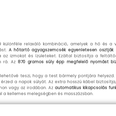
különféle relaxáló kombináció, amelyek a hő és a vib
ést.
A hőtartó agyagszemcsék egyenletesen osztják 
 az izmokat és ízületeket. Ezáltal biztosítja a feltölt
n rá. Az
870 gramos súly épp megfelelő nyomást biz
lehetővé teszi, hogy a test bármely pontjára helyezd
k érzed a napok súlyát. Az extra hosszú kábel biztosí
hon vagy az irodában. Az
automatikus kikapcsolás funk
ál a kellemes melegségben és masszázsban.
 előnyeit