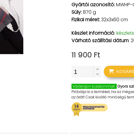
Gyártói azonosító:
MWHP-
Súly:
870 g
Fizikai méret:
32x3x60 cm
Készlet információ
:
készlet
Várható szállítási dátum
: 
11 900 Ft
KOSÁR
Várároljon bizalommal!
Gyors szá
Próbálja ki a terméket, ha az mégs
az árát! Csak kiválló minőségű te