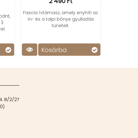
0 Ft
3 990 Ft
amely enyhíti az
Mondj búcsút a fájdalomnak! A
őnye gyulladás
lábfeszítő bokaortézis kényelmet
eit.
és stabilitást nyújt a talpi bőnye
nyújtása közben.
h
a
Kosárba
4. B/2/27
00)