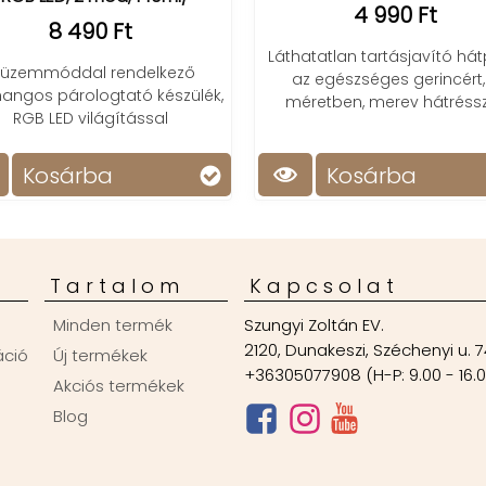
2 49
4 990 Ft
Fascia ívtámasz, 
Láthatatlan tartásjavító hátpánt,
ín- és a talpi b
az egészséges gerincért, 3
tünet
,
méretben, merev hátrésszel.
Kosárba
Kosárb
Tartalom
Kapcsolat
Minden termék
Szungyi Zoltán EV.
2120, Dunakeszi, Széchenyi u. 7
áció
Új termékek
+36305077908 (H-P: 9.00 - 16.
Akciós termékek
Blog