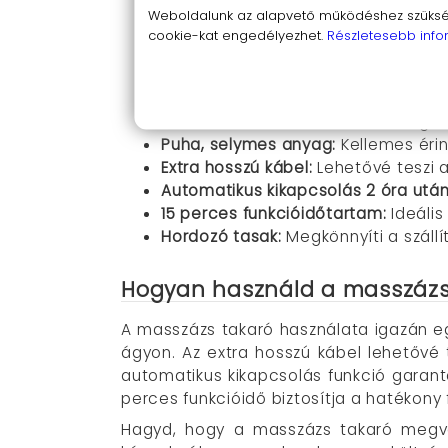
9 különböző relaxáló kombináció:
Há
Weboldalunk az alapvető működéshez szüksége
Hőtartó agyagszemcsék:
Biztosítjá
cookie-kat engedélyezhet.
Részletesebb info
Vibráló masszázs funkció:
Segít célz
Univerzális alkalmazhatóság:
A test
870 gramos súly:
A tökéletes nyomás
60 x 32 centiméteres méret:
Elég n
Puha, selymes anyag:
Kellemes érin
Extra hosszú kábel:
Lehetővé teszi 
Automatikus kikapcsolás 2 óra után
15 perces funkcióidőtartam:
Ideális
Hordozó tasak:
Megkönnyíti a szállít
Hogyan használd a masszázs
A masszázs takaró használata igazán eg
ágyon. Az extra hosszú kábel lehetővé
automatikus kikapcsolás funkció garant
perces funkcióidő biztosítja a hatékony 
Hagyd, hogy a masszázs takaró megvá