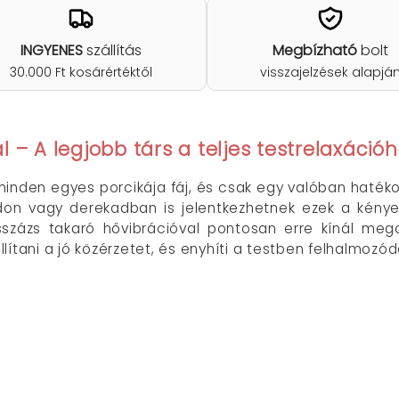
INGYENES
szállítás
Megbízható
bolt
30.000 Ft kosárértéktől
visszajelzések alapjá
 – A legjobb társ a teljes testrelaxáció
inden egyes porcikája fáj, és csak egy valóban haték
on vagy derekadban is jelentkezhetnek ezek a kénye
zázs takaró hővibrációval pontosan erre kínál meg
ítani a jó közérzetet, és enyhíti a testben felhalmozód