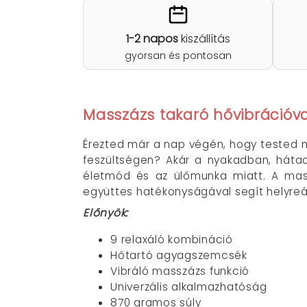
1-2 napos
kiszállítás
gyorsan és pontosan
Masszázs takaró hővibrációval
Érezted már a nap végén, hogy tested m
feszültségen? Akár a nyakadban, hátad
életmód és az ülőmunka miatt. A mass
együttes hatékonyságával segít helyreáll
Előnyök:
9 relaxáló kombináció
Hőtartó agyagszemcsék
Vibráló masszázs funkció
Univerzális alkalmazhatóság
870 gramos súly