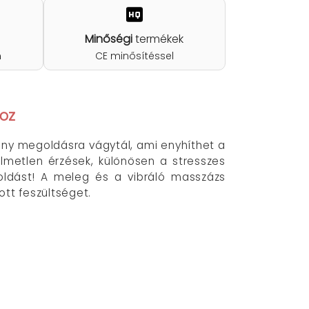
Minőségi
termékek
n
CE minősítéssel
hoz
ony megoldásra vágytál, ami enyhíthet a
lmetlen érzések, különösen a stresszes
oldást! A meleg és a vibráló masszázs
ott feszültséget.