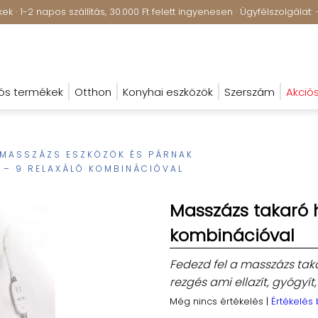
k · 1-2 napos szállítás, 30.000 Ft felett ingyenesen · Ügyfélszolgála
ós termékek
Otthon
Konyhai eszközök
Szerszám
Akció
MASSZÁZS ESZKÖZÖK ÉS PÁRNAK
– 9 RELAXÁLÓ KOMBINÁCIÓVAL
Masszázs takaró h
kombinációval
Fedezd fel a masszázs takar
rezgés ami ellazít, gyógyít,
Még nincs értékelés
|
Értékelés