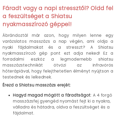
Fáradt vagy a napi stressztől? Oldd fel
a feszültséget a Shiatsu
nyakmasszírozó géppel!
Ábrándoztál már azon, hogy milyen lenne egy
varázslatos masszázs a nap végén, ami oldja a
nyaki fájdalmakat és a stresszt? A Shiatsu
nyakmasszírozó gép pont ezt adja neked! Ez a
forradalmi eszköz a legmodernebb shiatsu
masszázstechnikát ötvözi az infravörös
hőterápiával, hogy felejthetetlen élményt nyújtson a
testednek és lelkednek.
Érezd a Shiatsu masszázs erejét:
Hagyd magad mögött a fáradtságot
: A 4 forgó
masszázsfej gyengéd nyomást fejt ki a nyakra,
válladra és hátadra, oldva a feszültséget és a
fájdalmat.