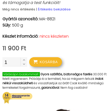
és támogatja a test funkcióit!
Még nincs értékelés
|
Értékelés beküldése
Gyártói azonosító:
MA-8821
Súly:
500 g
Készlet információ
:
nincs készleten
11 900 Ft
KOSÁRBA
Várároljon bizalommal!
Gyors szállítás, biztonságos fizetés
30.000 Ft
felett ingyenesen. Próbálja ki a terméket, ha az mégsem tetszik
indok
nélkül visszaküldheti
és visszafizetjük az árát! Csak kiválló minőségű
termékeket forgalmazunk,
garanciával
. Nem fog csalódni!