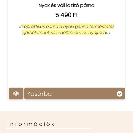
Nyak és váll lazító párna
5 490 Ft
Kiropraktikus párna a nyaki gerinc természetes
görbületének visszaállítására és nyújtására
.
Kosárba
Információk