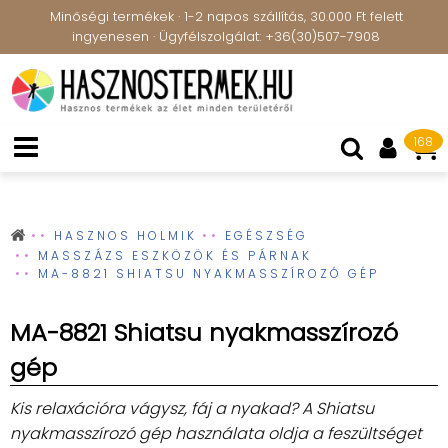
Minőségi termékek · 1-2 napos szállítás, 30.000 Ft felett
ingyenesen · Ügyfélszolgálat: +36(30)507-7908
168
HASZNOS HOLMIK
EGÉSZSÉG
MASSZÁZS ESZKÖZÖK ÉS PÁRNAK
MA-8821 SHIATSU NYAKMASSZÍROZÓ GÉP
MA-8821 Shiatsu nyakmasszírozó
gép
Kis relaxációra vágysz, fáj a nyakad? A Shiatsu
nyakmasszírozó gép használata oldja a feszültséget