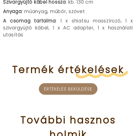
Szivargyújtó kábel hossza
: kb. 130 cm
Anyaga
: műanyag, műbőr, szövet
A csomag tartalma
: 1 x shiatsu masszírozó, 1 x
szivargyújtó kábel, 1 x AC adapter, 1 x használati
utasítás
Termék
értékelések
ÉRTÉKELÉS BEKÜLDÉSE
További
hasznos
holmik