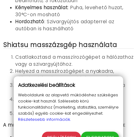
beállítható, 3 fokozatban
Kényelmes használat
: Puha, levehető huzat,
30°C-on mosható
Hordozható
: Szivargyújtós adapterrel az
autóban is használható
Shiatsu masszázsgép használata
Csatlakoztasd a masszírozógépet a hálózathoz
vagy a szivargyújtóhoz.
Helyezd a masszírozógépet a nyakadra,
válladra, hátadra vagy a kívánt testrészre.
Adatkezelési beállítások
Válaszd ki a kívánt masszázsprogramot és a
forgásirányt.
Weboldalunk az alapvető működéshez szükséges
Állítsd be a masszázs intenzitását a
cookie-kat használ. Szélesebb körű
tartópántok húzásával.
funkcionalitáshoz (marketing, statisztika, személyre
Dőlj hátra és élvezd a fenséges masszázst!
szabás) egyéb cookie-kat engedélyezhet.
Részletesebb információk.
A masszírozó oldalán található 4 gomb funkciója:
Masszírozógép be- és kikapcsolása