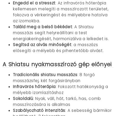
Engedd el a stresszt
: Az infravörös hőterápia
kellemesen melegíti a masszírozott területet,
fokozva a vérkeringést és mélyebbre hatolva
az izomokba.
Találd meg a belső békédet
: A Shiatsu
masszázs segít helyreállítani a test
energiakeringését, harmonizálva a lelkedet is.
Segítsd az alvás minőségét
: a masszázs
elősegíti a mélyebb és pihentetőbb alvást.
A Shiatsu nyakmasszírozó gép előnyei
Tradicionális shiatsu masszázs
: 8 forgó
masszázsfej, két forgásirányban
Infravörös hőterápia
: Fokozott hatékonyság a
mélyebb izomlazításhoz
Sokoldalú
: Nyak, váll, hát, tarkó, has, comb
masszírozására is alkalmas
Szabályozható intenzitás
: A sebesség bármikor