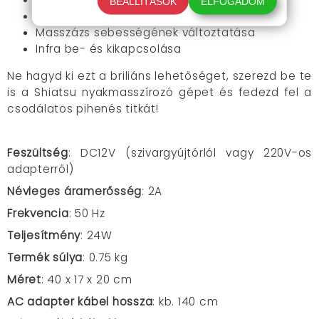
BEÁLLÍTÁSOK
ELFOGADOM
Forgásirány változtatása
Masszázs sebességének változtatása
Infra be- és kikapcsolása
Ne hagyd ki ezt a briliáns lehetőséget, szerezd be te
is a Shiatsu nyakmasszírozó gépet és fedezd fel a
csodálatos pihenés titkát!
Feszültség
: DC12V (szivargyújtórlól vagy 220V-os
adapterről)
Névleges áramerősség
: 2A
Frekvencia
: 50 Hz
Teljesítmény
: 24W
Termék súlya
: 0.75 kg
Méret
: 40 x 17 x 20 cm
AC adapter kábel hossza
: kb. 140 cm