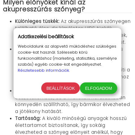
Milyen előnyöket kínál az
akupresszúrás szőnyeg?
Különleges tüskék:
Az akupresszúrás szőnyegen
található éles, de kíméletes HIPS tüskék
összesen 13 743 nyomásponttal rendelkeznek,
Adatkezelési beállítások
serkentve a vérkeringést és a nyirokáramlást.
Weboldalunk az alapvető működéshez szükséges
Számtalan jótékony hatás:
Az akupresszúrás
cookie-kat használ. Szélesebb körű
szőnyeg enyhíti a hát-, nyak-, és ízületi
funkcionalitáshoz (marketing, statisztika, személyre
fájdalmakat, javítja a keringést és az
szabás) egyéb cookie-kat engedélyezhet.
emésztést, növeli az energiaszintet, elősegíti a
Részletesebb információk.
relaxációt, valamint hozzájárul a jobb alváshoz
és csökkenti az izomfeszültséget.
BEÁLLÍTÁSOK
ELFOGADOM
Hordozhatóság:
A szőnyeg praktikus,
összetekerhető, és a mellékelt hordtáskában
könnyedén szállítható, így bármikor élvezheted
a jótékony hatását.
Tartósság:
A kiváló minőségű anyagok hosszú
élettartamot biztosítanak, így sokáig
élvezheted a szőnyeg előnyeit anélkül, hogy