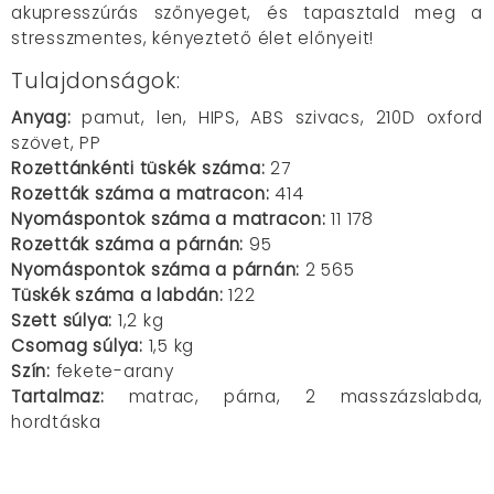
akupresszúrás szőnyeget, és tapasztald meg a
stresszmentes, kényeztető élet előnyeit!
Tulajdonságok:
Anyag:
pamut, len, HIPS, ABS szivacs, 210D oxford
szövet, PP
Rozettánkénti tüskék száma:
27
Rozetták száma a matracon:
414
Nyomáspontok száma a matracon:
11 178
Rozetták száma a párnán:
95
Nyomáspontok száma a párnán:
2 565
Tüskék száma a labdán:
122
Szett súlya:
1,2 kg
Csomag súlya:
1,5 kg
Szín:
fekete-arany
Tartalmaz:
matrac, párna, 2 masszázslabda,
hordtáska