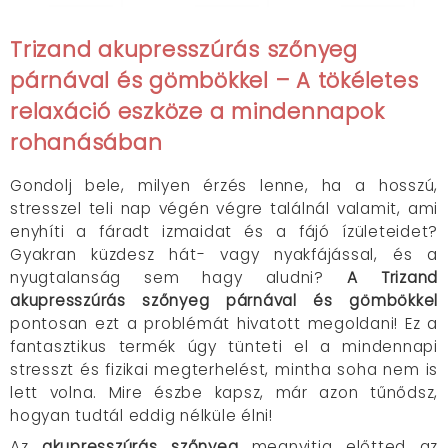
Trizand akupresszúrás szőnyeg
párnával és gömbökkel – A tökéletes
relaxáció eszköze a mindennapok
rohanásában
Gondolj bele, milyen érzés lenne, ha a hosszú,
stresszel teli nap végén végre találnál valamit, ami
enyhíti a fáradt izmaidat és a fájó ízületeidet?
Gyakran küzdesz hát- vagy nyakfájással, és a
nyugtalanság sem hagy aludni?
A Trizand
akupresszúrás szőnyeg párnával és gömbökkel
pontosan ezt a problémát hivatott megoldani! Ez a
fantasztikus termék úgy tünteti el a mindennapi
stresszt és fizikai megterhelést, mintha soha nem is
lett volna. Mire észbe kapsz, már azon tűnődsz,
hogyan tudtál eddig nélküle élni!
Az
akupresszúrás szőnyeg
megnyitja előtted az