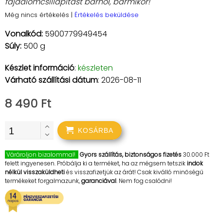
fájdalomcsillapítást bárhol, bármikor!
Még nincs értékelés
|
Értékelés beküldése
Vonalkód:
5900779949454
Súly:
500 g
Készlet információ
:
készleten
Várható szállítási dátum
: 2026-08-11
8 490 Ft
KOSÁRBA
Várároljon bizalommal!
Gyors szállítás, biztonságos fizetés
30.000 Ft
felett ingyenesen. Próbálja ki a terméket, ha az mégsem tetszik
indok
nélkül visszaküldheti
és visszafizetjük az árát! Csak kiválló minőségű
termékeket forgalmazunk,
garanciával
. Nem fog csalódni!