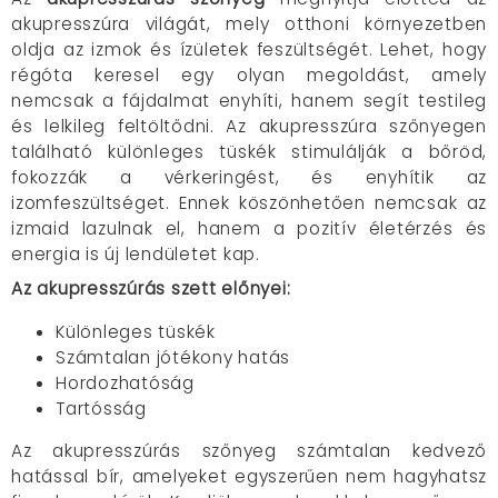
akupresszúra világát, mely otthoni környezetben
oldja az izmok és ízületek feszültségét. Lehet, hogy
régóta keresel egy olyan megoldást, amely
nemcsak a fájdalmat enyhíti, hanem segít testileg
és lelkileg feltöltődni. Az akupresszúra szőnyegen
található különleges tüskék stimulálják a bőröd,
fokozzák a vérkeringést, és enyhítik az
izomfeszültséget. Ennek köszönhetően nemcsak az
izmaid lazulnak el, hanem a pozitív életérzés és
energia is új lendületet kap.
Az akupresszúrás szett előnyei:
Különleges tüskék
Számtalan jótékony hatás
Hordozhatóság
Tartósság
Az akupresszúrás szőnyeg számtalan kedvező
hatással bír, amelyeket egyszerűen nem hagyhatsz