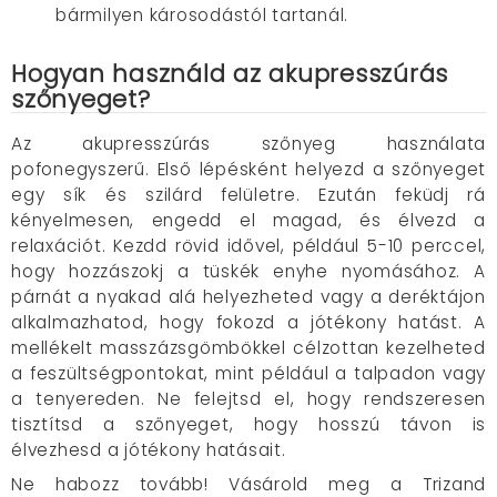
bármilyen károsodástól tartanál.
Hogyan használd az akupresszúrás
szőnyeget?
Az akupresszúrás szőnyeg használata
pofonegyszerű. Első lépésként helyezd a szőnyeget
egy sík és szilárd felületre. Ezután feküdj rá
kényelmesen, engedd el magad, és élvezd a
relaxációt. Kezdd rövid idővel, például 5-10 perccel,
hogy hozzászokj a tüskék enyhe nyomásához. A
párnát a nyakad alá helyezheted vagy a deréktájon
alkalmazhatod, hogy fokozd a jótékony hatást. A
mellékelt masszázsgömbökkel célzottan kezelheted
a feszültségpontokat, mint például a talpadon vagy
a tenyereden. Ne felejtsd el, hogy rendszeresen
tisztítsd a szőnyeget, hogy hosszú távon is
élvezhesd a jótékony hatásait.
Ne habozz tovább! Vásárold meg a Trizand