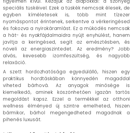
figyelmen kívül. Kezdjük az alapokkal: a szőnyeg
speciális tüskéivel. Ezek a tüskék nemcsak élesek, de
egyben kíméletesek is, több mint tízezer
nyomáspontot érintenek, serkentve a vérkeringésed
és fokozva a nyirokáramlást. Ez a működés nemcsak
a hát- és nyakfájdalmaidra nyújt enyhülést, hanem
javítja a keringésed, segít az emésztésben, és
növeli az energiaszintedet. Az eredmény? Jobb
alvás, kevesebb izomfeszültség, és nagyobb
relaxáció.
A szett hordozhatósága egyedülálló, hiszen egy
praktikus hordtáskában könnyedén magaddal
viheted bárhová. Az anyagok minősége is
kiemelkedő, aminek köszönhetően igazán tartós
megoldást kapsz. Ezzel a termékkel az otthoni
wellness élményed új szintre emelheted, hiszen
bármikor, bárhol megengedheted magadnak a
pihenés luxusát.