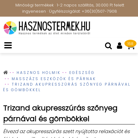
Minőségi termékek · 1-2 napos szállítás, 30.000 Ft felett
ingyenesen · Ügyfélszolgálat: +36(30)507-7908
168
HASZNOS HOLMIK
EGÉSZSÉG
MASSZÁZS ESZKÖZÖK ÉS PÁRNAK
TRIZAND AKUPRESSZÚRÁS SZŐNYEG PÁRNÁVAL
ÉS GÖMBÖKKEL
Trizand akupresszúrás szőnyeg
párnával és gömbökkel
Élvezd az akupresszúrás szett nyújtotta relaxációt és