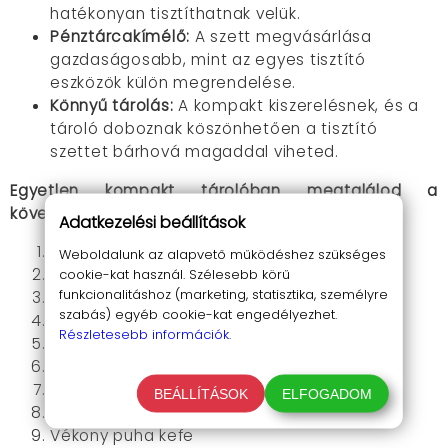
hatékonyan tisztíthatnak velük.
Pénztárcakímélő:
A szett megvásárlása
gazdaságosabb, mint az egyes tisztító
eszközök külön megrendelése.
Könnyű tárolás:
A kompakt kiszerelésnek, és a
tároló doboznak köszönhetően a tisztító
szettet bárhová magaddal viheted.
Egyetlen kompakt tárolóban megtalálod a
következő tisztítókat:
Adatkezelési beállítások
Tároló doboz
Weboldalunk az alapvető működéshez szükséges
Behúzható kefe
cookie-kat használ. Szélesebb körű
funkcionalitáshoz (marketing, statisztika, személyre
Képernyőtisztító kendő
szabás) egyéb cookie-kat engedélyezhet.
Levegő fújó pumpa
Részletesebb információk.
Kicsi hosszabbító, szűkítő fej levegőhöz
Hosszabbító rúd
Mini spray
BEÁLLÍTÁSOK
ELFOGADOM
Vékony kemény kefe
Vékony puha kefe