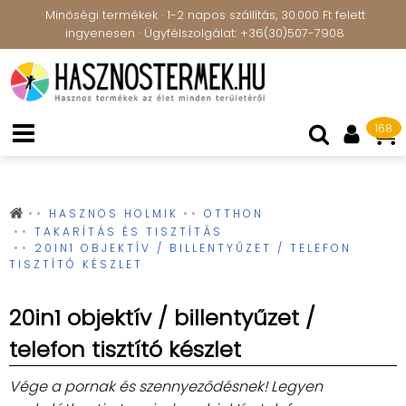
Minőségi termékek · 1-2 napos szállítás, 30.000 Ft felett
ingyenesen · Ügyfélszolgálat: +36(30)507-7908
168
HASZNOS HOLMIK
OTTHON
TAKARÍTÁS ÉS TISZTÍTÁS
20IN1 OBJEKTÍV / BILLENTYŰZET / TELEFON
TISZTÍTÓ KÉSZLET
20in1 objektív / billentyűzet /
telefon tisztító készlet
Vége a pornak és szennyeződésnek! Legyen