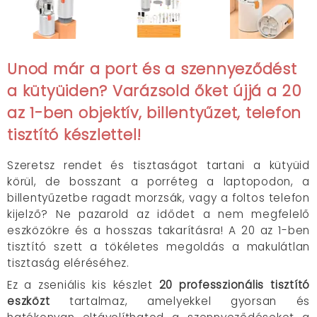
Unod már a port és a szennyeződést
a kütyüiden? Varázsold őket újjá a 20
az 1-ben objektív, billentyűzet, telefon
tisztító készlettel!
Szeretsz rendet és tisztaságot tartani a kütyüid
körül, de
bosszant a porréteg a laptopodon, a
billentyűzetbe ragadt morzsák, vagy a foltos telefon
kijelző? Ne pazarold az idődet a nem megfelelő
eszközökre és a hosszas takarításra! A
20 az
1-ben
tisztító szett a tökéletes megoldás a makulátlan
tisztaság eléréséhez.
Ez a zseniális kis készlet
20 professzionális tisztító
eszközt
tartalmaz, amelyekkel gyorsan és