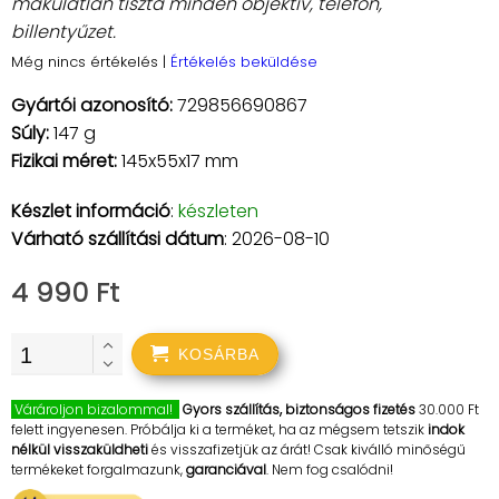
makulátlan tiszta minden objektív, telefon,
billentyűzet.
Még nincs értékelés
|
Értékelés beküldése
Gyártói azonosító:
729856690867
Súly:
147 g
Fizikai méret:
145x55x17 mm
Készlet információ
:
készleten
Várható szállítási dátum
: 2026-08-10
4 990 Ft
KOSÁRBA
Várároljon bizalommal!
Gyors szállítás, biztonságos fizetés
30.000 Ft
felett ingyenesen. Próbálja ki a terméket, ha az mégsem tetszik
indok
nélkül visszaküldheti
és visszafizetjük az árát! Csak kiválló minőségű
termékeket forgalmazunk,
garanciával
. Nem fog csalódni!