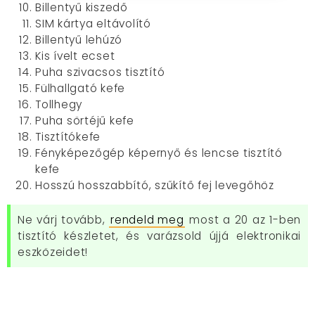
Billentyű kiszedő
SIM kártya eltávolító
Billentyű lehúzó
Kis ívelt ecset
Puha szivacsos tisztító
Fülhallgató kefe
Tollhegy
Puha sörtéjű kefe
Tisztítókefe
Fényképezőgép képernyő és lencse tisztító
kefe
Hosszú hosszabbító, szűkítő fej levegőhöz
Ne várj tovább,
rendeld meg
most a 20 az 1-ben
tisztító készletet, és varázsold újjá elektronikai
eszközeidet!