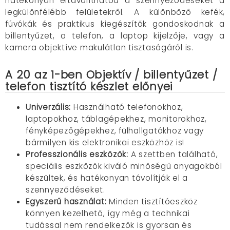
hatékonyan eltávolíthatod a szennyeződéseket a
legkülönfélébb felületekről. A különböző kefék,
fúvókák
és praktikus kiegészítők
gondoskodnak a
billentyűzet, a telefon, a laptop kijelzője, vagy a
kamera objektíve makulátlan tisztaságáról
is.
A 20 az 1-ben Objektív / billentyűzet /
telefon tisztító készlet előnyei
Univerzális:
Használható telefonokhoz,
laptopokhoz, táblagépekhez, monitorokhoz,
fényképezőgépekhez, fülhallgatókhoz vagy
bármilyen kis elektronikai eszközhöz is!
Professzionális eszközök:
A szettben található,
speciális eszközök kiváló minőségű anyagokból
készültek, és hatékonyan távolítják el a
szennyeződéseket.
Egyszerű használat:
Minden tisztítóeszköz
könnyen kezelhető, így még a technikai
tudással nem rendelkezők is gyorsan és