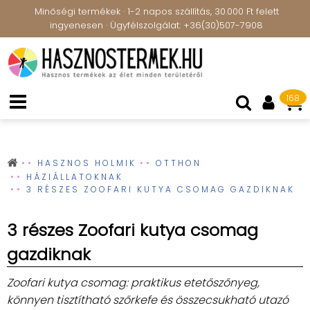
Minőségi termékek · 1-2 napos szállítás, 30.000 Ft felett
ingyenesen · Ügyfélszolgálat: +36(30)507-7908
168
HASZNOS HOLMIK
OTTHON
HÁZIÁLLATOKNAK
3 RÉSZES ZOOFARI KUTYA CSOMAG GAZDIKNAK
3 részes Zoofari kutya csomag
gazdiknak
Zoofari kutya csomag: praktikus etetőszőnyeg,
könnyen tisztítható szőrkefe és összecsukható utazó