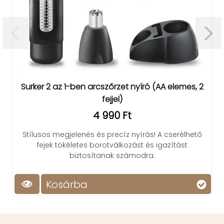
Surker 2 az 1-ben arcszőrzet nyíró (AA elemes, 2
fejjel)
4 990 Ft
Stílusos megjelenés és precíz nyírás! A cserélhető
fejek tökéletes borotválkozást és igazítást
biztosítanak számodra.
Kosárba