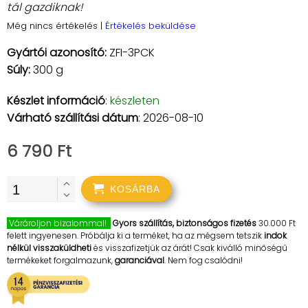
tál gazdiknak!
Még nincs értékelés
|
Értékelés beküldése
Gyártói azonosító:
ZFI-3PCK
Súly:
300 g
Készlet információ
:
készleten
Várható szállítási dátum
: 2026-08-10
6 790 Ft
KOSÁRBA
Várároljon bizalommal!
Gyors szállítás, biztonságos fizetés
30.000 Ft
felett ingyenesen. Próbálja ki a terméket, ha az mégsem tetszik
indok
nélkül visszaküldheti
és visszafizetjük az árát! Csak kiválló minőségű
termékeket forgalmazunk,
garanciával
. Nem fog csalódni!