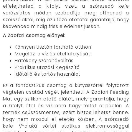
elfelejtheted a kifolyt vizet, a szőrszedő kefe
varázslatos módon szabadítja meg otthonod a
szőrszálaktól, míg az utazó etetőtál garantálja, hogy
kedvenced mindig friss eledelhez jusson.
A Zoofari csomag előnyei:
Könnyen tisztán tartható otthon
Megelőzi a víz és étel kifolyását
Hatékony szőreltávolítás
Praktikus utazási kiegészítő
Időtálló és tartós használat
Ez a fantasztikus csomag a kutyaszőrrel folytatott
végtelen csatád végét jelentheti. A Zoofari Feeding
Mat egy szilikon etető alátét, mely garantálja, hogy
a kifolyt étel és víz nem hagy foltot a padlón. A
termék csúszásmentes, ezért biztos lehetsz benne,
hogy nem mozdul el etetés közben. A szőrszedő
kefe V-alakú sörtéi statikus elektromossággal