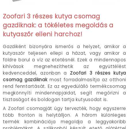
Zoofari 3 részes kutya csomag
gazdiknak: a tökéletes megoldás a
kutyaszőr elleni harchoz!
Gazdiként bizonyára ismerős a helyzet, amikor a
kutyaszőr teljesen ellepi a házat, vagy amikor a
földre borul a víz az etetésnél. Ezek a mindennapos
kihívások megnehezíthetik az együttélést
kedvenceddel, azonban a
Zoofari 3 részes kutya
csomag gazdiknak
most forradalmasítja az otthoni
rend fenntartását. Ez az egyedülálló termékcsomag
megkönnyíti mindennapjaidat, segít megőrizni a
tisztaságot és boldogan tartja kutyusodat is.
A Zoofari csomagját úgy tervezték, hogy egyszerre
több fronton is helytálljon. A három különleges
termék kombinációja megoldja a leggyakoribb
problémákat. A szilikonból készült etető alátéttel