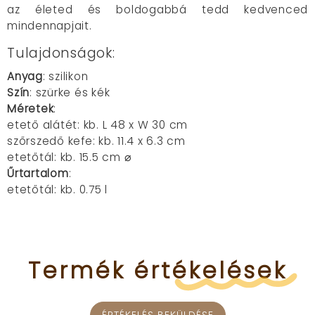
az életed és boldogabbá tedd kedvenced
mindennapjait.
Tulajdonságok:
Anyag
: szilikon
Szín
: szürke és kék
Méretek
:
etető alátét: kb. L 48 x W 30 cm
szőrszedő kefe: kb. 11.4 x 6.3 cm
etetőtál: kb. 15.5 cm ⌀
Űrtartalom
:
etetőtál: kb. 0.75 l
Termék
értékelések