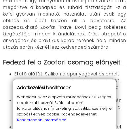
működnek, így könnyedén eltávolítja a szőrszálakat,
megőrizve a kanapéd és ruháid tisztaságát. Ez a
kefe gyorsan mosható, használat után csak egy
öblítés és újból készen áll a bevetésre. Az
összecsukható Zoofari Travel Bowl pedig tökéletes
kiegészítője minden kirándulásnak. Erős, strapabíró
anyagának és praktikus karabinerének hála minden
utazás során kéznél lesz kedvenced számára.
Fedezd fel a Zoofari csomag előnyeit
Etető alátét
: Szilikon alapanyagával és emelt
peremével megelőzi az étkezési baleseteket.
Könnyen tisztítható és csúszásmentes, így a
Adatkezelési beállítások
padlód mindig tiszta marad.
Weboldalunk az alapvető működéshez szükséges
Szőrszedő kefe
: Kivételes V-alakú sörtéi révén
cookie-kat használ. Szélesebb körű
statikus elektromossággal gyűjti össze akár a
funkcionalitáshoz (marketing, statisztika, személyre
legmakacsabb szőrszálakat is, megkímélve
szabás) egyéb cookie-kat engedélyezhet.
Részletesebb információk.
otthonod és ruháid a szőrtől.
Összehajtható etetőtál
: Praktikus karabinerrel