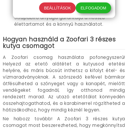
és mosogatógépben is mosható kivitelével
BEÁLLÍTÁSOK
ELFOGADOM
tökéletes útitárs a kirándulások során.
Strapabíró anyaga garantálja a hosszú
élettartamot és a könnyű használatot.
Hogyan használd a Zoofari 3 részes
kutya csomagot
A Zoofari csomag használata pofonegyszerű!
Helyezd az etető alátétet a kutyusod etetési
helyére, és máris búcsút inthetsz a kifolyt étel- és
vízmaradványoknak. A szőrszedő kefével bármikor
átfésülheted a szőnyeget vagy a kanapét, mielőtt
vendégeket fogadnál, így otthonod mindig
rendezett marad. Az utazó etetőtálat könnyedén
összehajtogathatod, és a karabinerrel rögzítheted a
hátizsákodhoz, hogy mindig kéznél legyen.
Ne habozz tovább! A Zoofari 3 részes kutya
csomagot most beszerezheted, hogy megkönnyítsd