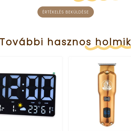
ÉRTÉKELÉS BEKÜLDÉSE
További
hasznos
holmi