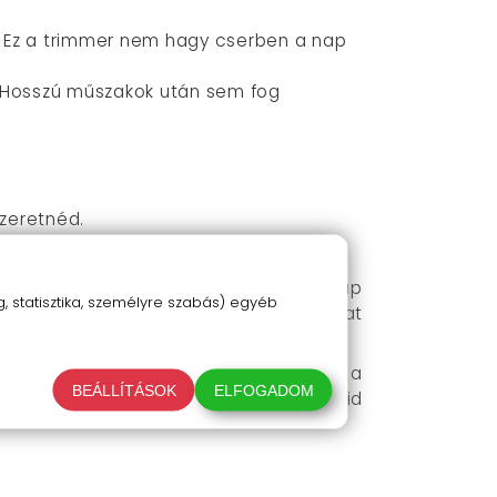
ad! Ez a trimmer nem hagy cserben a nap
. Hosszú műszakok után sem fog
zeretnéd.
űt (vagy használd fésű nélkül a zero-gap
 statisztika, személyre szabás) egyéb
lakíthatod a legbonyolultabb kontúrokat
sem.
s szakállformázáshoz. Ne hagyd, hogy a
BEÁLLÍTÁSOK
ELFOGADOM
 meg, milyen érzés, amikor a vendégeid