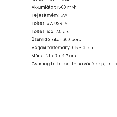
Akkumlátor
: 1500 mAh
Teljesítmény
: 5W
Töltés
: 5V, USB-A
Töltési idő
: 2.5 óra
Üzemidő
: akár 300 perc
Vágási tartomány
: 0.5 - 3 mm
Méret
: 21 x 9 x 4.7 cm
Csomag tartalma:
1 x hajvágó gép,
1 x t