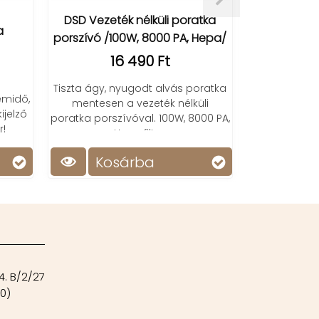
k nélküli poratka
Yesido C104 - 4 csuklós asztali
0W, 8000 PA, Hepa/
telefontartó
6 490 Ft
5 990 Ft
yugodt alvás poratka
Stabil telefontartó, amely
a vezeték nélküli
könnyedén tartja nagy méretű
vóval. 100W, 8000 PA,
mobilod vagy tableted! Ideális
pa filter.
otthoni használatra.
árba
Kosárba
4. B/2/27
00)