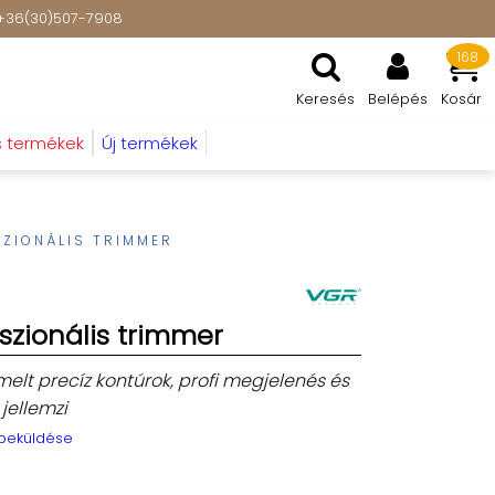
t: +36(30)507-7908
168
Keresés
Belépés
Kosár
s termékek
Új termékek
ZIONÁLIS TRIMMER
szionális trimmer
melt precíz kontúrok, profi megjelenés és
jellemzi
 beküldése