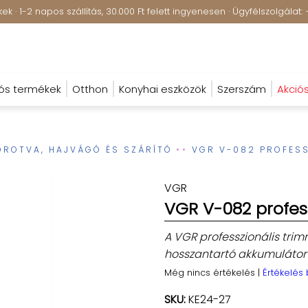
k · 1-2 napos szállítás, 30.000 Ft felett ingyenesen · Ügyfélszolgála
ós termékek
Otthon
Konyhai eszközök
Szerszám
Akció
OROTVA, HAJVÁGÓ ÉS SZÁRÍTÓ
VGR V-082 PROFESS
VGR
VGR V-082 profes
A VGR professzionális trim
hosszantartó akkumulátor 
Még nincs értékelés
|
Értékelés
SKU:
KE24-27