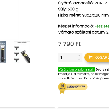
Gyártói azonosító:
VGR-V-
Súly:
500 g
Fizikai méret:
90x27x210 mm
Készlet információ
:
készlet
Várható szállítási dátum
: 
7 790 Ft
KOSÁR
Várároljon bizalommal!
Gyors szá
Próbálja ki a terméket, ha az mégs
az árát! Csak kiválló minőségű te