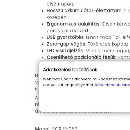
első napon.
Hosszú akkumulátor-élettartam
: 2
közepén.
Ergonomikus kialakítás
: Olyan kény
görcsölni a kezed.
USB gyorstöltés
: Nincs több "jaj, el
Zero-gap vágás
: Tökéletes kopasz 
LED visszajelzés
: Mindig tudni fogo
Cserélhető pozicionáló fésűk
: Pont
Alacsony zajszint
: A vendégeid ért
Adatkezelési beállítások
Hogyan használd ezt a csodamasinát? Egy
Weboldalunk az alapvető működéshez szüksége
vágáshoz), kapcsold be, és már indulha
cookie-kat engedélyezhet.
Részletesebb info
is, míg az erős motor garantálja, hogy
A VGR V-082 nem csak egy trimmer, han
régi, megbízhatatlan eszközeid vissza
ámulatba esnek a munkád láttán.
Model
: VGR V-082