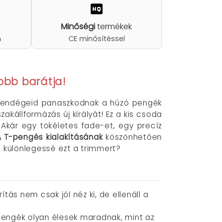
Minőségi
termékek
n
CE minősítéssel
obb barátja!
 vendégeid panaszkodnak a húzó pengék
zakállformázás új királyát!
Ez a kis csoda
Akár egy tökéletes fade-et, egy precíz
 T-pengés kialakításának
köszönhetően
n különlegessé ezt a trimmert?
tás nem csak jól néz ki, de ellenáll a
 pengék olyan élesek maradnak, mint az