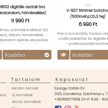
VGR
ra
DSD Vezeté
V-927 trimmer borotva
et/
porszívó /10
/500mAh,LCD,3 fej/
1
6 990 Ft
 LED
Tiszta ágy, n
Precíz borotválás, hosszú üzemidő,
t,
mentesen 
vízálló kialakítás és digitális kijelző
tési
poratka porszí
– professzionális trimmer!
He
Kosárba
Kos
Tartalom
Kapcsolat
Minden termék
Szungyi Zoltán EV.
2120, Dunakeszi, Széchenyi u. 7
áció
Új termékek
+36305077908 (H-P: 9.00 - 16.
Akciós termékek