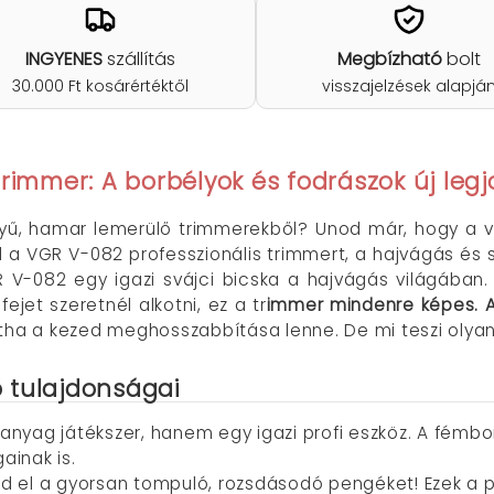
INGYENES
szállítás
Megbízható
bolt
30.000 Ft kosárértéktől
visszajelzések alapjá
rimmer: A borbélyok és fodrászok új legj
nyű, hamar lemerülő trimmerekből? Unod már, hogy a
 a VGR V-082 professzionális trimmert, a hajvágás és s
V-082 egy igazi svájci bicska a hajvágás világában. 
jet szeretnél alkotni, ez a tr
immer mindenre képes. A
intha a kezed meghosszabbítása lenne.
De mi teszi olya
 tulajdonságai
nyag játékszer, hanem egy igazi profi eszköz. A fémborí
ainak is.
tsd el a gyorsan tompuló, rozsdásodó pengéket! Ezek a