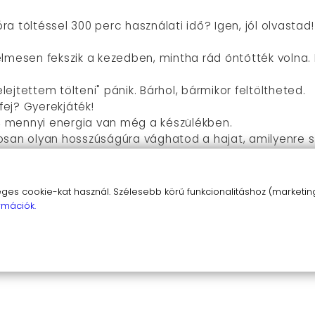
 óra töltéssel 300 perc használati idő? Igen, jól olvast
elmesen fekszik a kezedben, mintha rád öntötték volna
felejtettem tölteni" pánik. Bárhol, bármikor feltöltheted.
fej? Gyerekjáték!
d, mennyi energia van még a készülékben.
osan olyan hosszúságúra vághatod a hajat, amilyenre s
ékelni fogják a csendes működést.
szerű! Töltsd fel teljesen, válaszd ki a megfelelő fés
s cookie-kat használ. Szélesebb körű funkcionalitáshoz (marketing,
t is a varázslat! A T-penge segítségével könnyedén kia
rmációk.
 soha nem fog elakadni még a legvastagabb szakállban 
em a te titkos fegyvered a tökéletes hajvágáshoz é
tartsanak. Lépj be a profik világába, és tapasztald