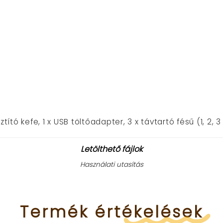
isztító kefe,
1 x USB töltőadapter,
3 x távtartó fésű (1, 2,
Letölthető fájlok
Használati utasítás
Termék
értékelések