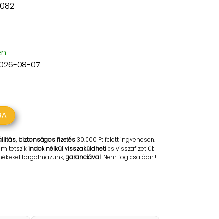
082
en
2026-08-07
BA
llítás, biztonságos fizetés
30.000 Ft felett ingyenesen.
em tetszik
indok nélkül visszaküldheti
és visszafizetjük
rmékeket forgalmazunk,
garanciával
. Nem fog csalódni!