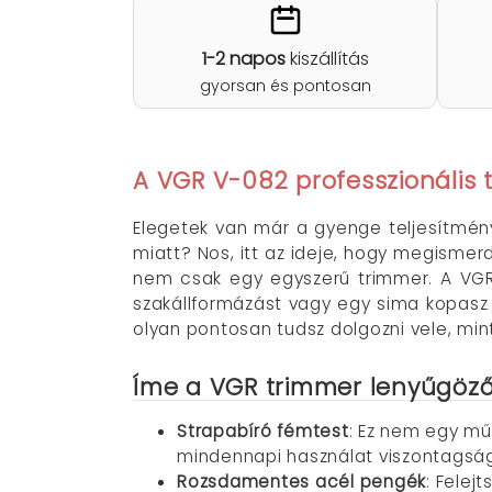
1-2 napos
kiszállítás
gyorsan és pontosan
A VGR V-082 professzionális t
Elegetek van már a gyenge teljesítmé
miatt? Nos, itt az ideje, hogy megismerd
nem csak egy egyszerű trimmer. A VGR 
szakállformázást vagy egy sima kopasz fe
olyan pontosan tudsz dolgozni vele, m
Íme a V
GR trimmer
lenyűgöző
Strapabíró fémtest
: Ez nem egy műa
mindennapi használat viszontagság
Rozsdamentes acél pengék
: Felej