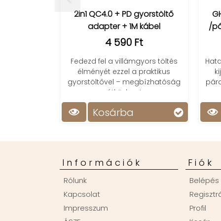
n1 QC4.0 + PD gyorstöltő
GH8012 digitális asztali ó
adapter + 1M kábel
/páratatalom, hőmérsékl
4 590 Ft
11 990 Ft
zd fel a villámgyors töltés
Hatalmas számokkal ellátott
ményét ezzel a praktikus
kijelző, dátum, hőmérsékle
stöltővel – megbízhatóság
páratartalom kijelzés, ébresz
útközben!
funkció és távirányító.
Kosárba
Kosárba
Információk
Fiók
Rólunk
Belépés
Kapcsolat
Regisztr
Impresszum
Profil