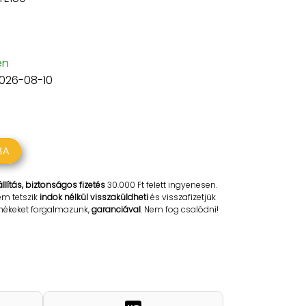
en
2026-08-10
BA
llítás, biztonságos fizetés
30.000 Ft felett ingyenesen.
em tetszik
indok nélkül visszaküldheti
és visszafizetjük
rmékeket forgalmazunk,
garanciával
. Nem fog csalódni!