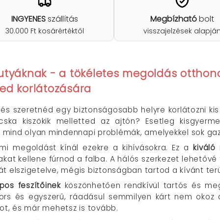
INGYENES
szállítás
Megbízható
bolt
30.000 Ft kosárértéktől
visszajelzések alapjá
kutyáknak - a
tökéletes megoldás
otthon
ed korlátozására
 és szeretnéd egy biztonságosabb helyre korlátozni k
ska kiszökik melletted az ajtón? Esetleg kisgyerm
ek mind olyan mindennapi problémák, amelyekkel sok gazd
mi megoldást kínál ezekre a kihívásokra. Ez a
kiváló
akat kellene fúrnod a falba. A hálós szerkezet lehetőv
t elszigetelve, mégis biztonságban tartod a kívánt ter
pos feszítőinek
köszönhetően rendkívül tartós és me
ors és egyszerű, ráadásul semmilyen kárt nem okoz a 
kot, és már mehetsz is tovább.