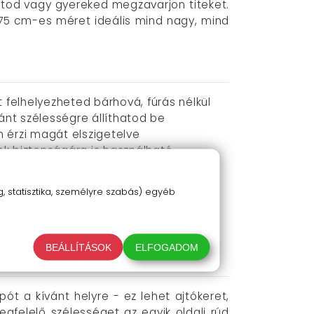
tod vagy gyereked megzavarjon titeket.
 75 cm-es méret ideális mind nagy, mind
elhelyezheted bárhová, fúrás nélkül
vánt szélességre állíthatod be
m érzi magát elszigetelve
ek biztonságára is használható
zú élettartamot
 statisztika, személyre szabás) egyéb
ató
etre
BEÁLLÍTÁSOK
ELFOGADOM
ót a kívánt helyre - ez lehet ajtókeret,
egfelelő szélességet az egyik oldali rúd