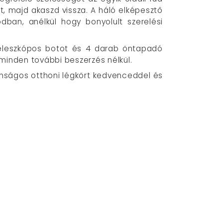
át, majd akaszd vissza. A háló elképesztő
dban, anélkül hogy bonyolult szerelési
teleszkópos botot és 4 darab öntapadó
 minden további beszerzés nélkül.
onságos otthoni légkört kedvenceddel és