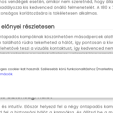
znos vendégek esetén, amikor nem szeretnéd, hogy álla
kadályozza kis kedvenced önálló felmenetelét. A 180 x
ztonságos korlátozására is tökéletesen alkalmas.
 előnyei részletesen
öntapadós kampóknak köszönhetően másodpercek alatt f
on található rúdra tekerheted a hálót, így pontosan a kí
 lehetővé teszi a vizuális kontaktust, így kedvenced ne
állatok számára egyaránt alkalmas, valamint kisgyermek
ylon és rozsdamentes acél szerkezet garantálja a hoss
thelyezhető egyik helyről a másikra, szükség szerint
s cookie-kat használ. Szélesebb körű funkcionalitáshoz (marketing,
rendszer nem hagy nyomot a falon, bármikor eltávolíth
rmációk.
 kis helyen elfér, könnyen összehajtható
an megakadályozza az állatok önálló feljutását az emel
e biztonsági hálót
és intuitív. Először helyezd fel a négy öntapadós kamp
 fel a biztonsági hálót a kampókra, és állítsd be a m