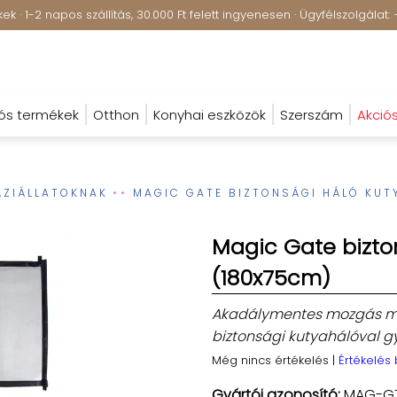
k · 1-2 napos szállítás, 30.000 Ft felett ingyenesen · Ügyfélszolgála
ós termékek
Otthon
Konyhai eszközök
Szerszám
Akció
ÁZIÁLLATOKNAK
MAGIC GATE BIZTONSÁGI HÁLÓ KUT
Magic Gate bizto
(180x75cm)
Akadálymentes mozgás mel
biztonsági kutyahálóval g
Még nincs értékelés
|
Értékelés
Gyártói azonosító:
MAG-GT