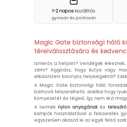
1-2 napos
kiszállítás
gyorsan és pontosan
Magic Gate biztonsági háló 
térelválasztására és kedvenc
Ismerős a helyzet? Vendégek érkeznek,
zárni? Aggódsz, hogy kutya vagy mac
elkülöníteni bizonyos helyiségektől? Ez
A Magic Gate biztonsági háló forradal
bárhová felszerelhető, anélkül hogy lyuk
környezetét és téged, így nem érzi magá
A termék
nylon anyagának
és
teleszkó
kampók használatával a felszerelés gy
egyszerűen akaszd le az egyik felső sar