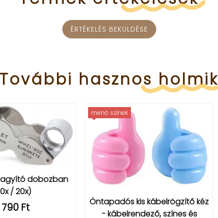
ÉRTÉKELÉS BEKÜLDÉSE
További
hasznos
holmi
színek
padós kis kábelrögzítő kéz
 kábelrendező, színes és