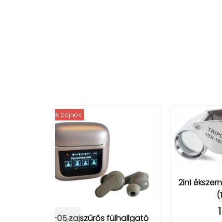
menő 
2in1 ékszernagyító dobozban
(10x / 20x)
Önta
1 790 Ft
-
ülhallgató