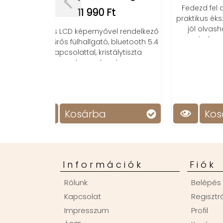
Fedezd fel a részleteket ezzel a
Ft
praktikus ékszernagyítóval! Tiszta,
jól olvasható képet biztosít
el rendelkező
mindennapi használatra.
 bluetooth 5.4
Nincs
tálytiszta
kábelt
al
a 
Kosárba
Információk
Fiók
Rólunk
Belépés
Kapcsolat
Regisztr
Impresszum
Profil