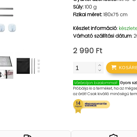
Súly:
100 g
Fizikai méret:
180x75 cm
Készlet információ
:
készlet
Várható szállítási dátum
: 
2 990 Ft
KOSÁR
Várároljon bizalommal!
Gyors szá
Próbálja ki a terméket, ha az mégs
az árát! Csak kiválló minőségű te