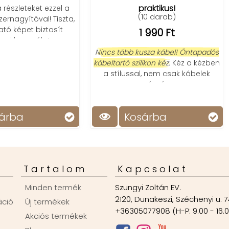
praktikus!
(10 darab)
Ruveno N25 Smart Loc
1 990 Ft
53 990 Ft
37 900 Ft
 több kusza kábel! Öntapadós
artó szilikon kéz.
Kéz a kézben
Okos zár 5 féle nyitási
stílussal, nem csak kábelek
lehetőséggel, modern és stí
számára.
megjelenéssel
Kosárba
Kosárba
Tartalom
Kapcsolat
Minden termék
Szungyi Zoltán EV.
2120, Dunakeszi, Széchenyi u. 7
áció
Új termékek
+36305077908 (H-P: 9.00 - 16.
Akciós termékek