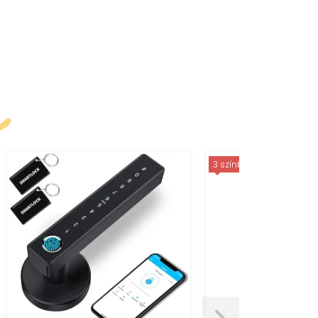
k
3 színben