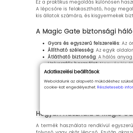
Ez a praktikus megoldás különösen has
A lépcsőre is felakasztható, hogy mega
kis állatok számára, és kisgyermekek bi
A Magic Gate biztonsági háló
Gyors és egyszerű felszerelés
: Az 
Állítható szélesség
: Az egyik oldal
Átlátható biztonság
: A hálós anyag
Univerzális használat
: Nagy és kis 
Tartós anyagok
: Kiváló minőségű n
Adatkezelési beállítások
Mobil megoldás
: Pillanatok alatt á
Weboldalunk az alapvető működéshez szüksége
Károkozás-mentes
: Az öntapadós 
cookie-kat engedélyezhet.
Részletesebb info
Kompakt tárolás
: Használaton kívül
Lépcsőkre is alkalmas
: Biztonságos
Hogyan használd a Magic Gat
A termék használata rendkívül egyszerű 
folyosó vagy akár lépcső. Ezután akaszd