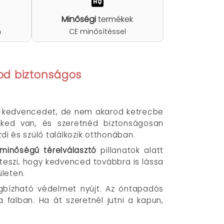
Minőségi
termékek
n
CE minősítéssel
od biztonságos
is kedvencedet, de nem akarod ketrecbe
eked van, és szeretnéd biztonságosan
i és szülő találkozik otthonában.
 minőségű térelválasztó
pillanatok alatt
é teszi, hogy kedvenced továbbra is lássa
ületen.
gbízható védelmet nyújt. Az öntapadós
falban. Ha át szeretnél jutni a kapun,