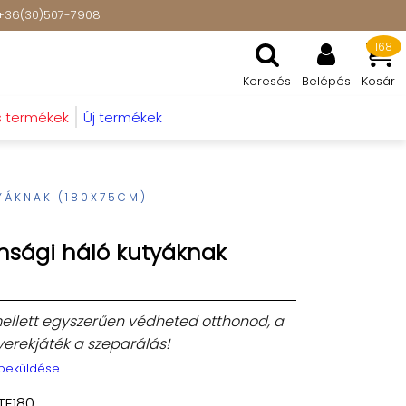
t: +36(30)507-7908
168
Keresés
Belépés
Kosár
s termékek
Új termékek
YÁKNAK (180X75CM)
nsági háló kutyáknak
lett egyszerűen védheted otthonod, a
yerekjáték a szeparálás!
 beküldése
E180