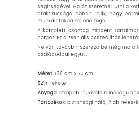
segítségével. Ha át szeretnél jutni a ko
praktikussága abban rejlik, hogy bárm
munkálatokba kellene fogni.
A komplett csomag mindent tartalmaz,
horgot. Ez a zseniális összeállítás leh
Ne várj tovább - szerezd be még ma a M
családoddal együtt!
Méret
: 180 cm x 75 cm
Szín
: fekete
Anyaga
: strapabíró, kiváló minőségű hál
Tartozékok
: biztonsági háló, 2 db teles