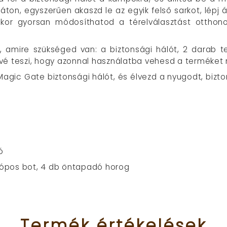
rláton, egyszerűen akaszd le az egyik felső sarkot, lépj 
ikor gyorsan módosíthatod a térelválasztást otthono
 amire szükséged van: a biztonsági hálót, 2 darab 
etővé teszi, hogy azonnal használatba vehesd a terméket
agic Gate biztonsági hálót, és élvezd a nyugodt, bizt
ó
zkópos bot, 4 db öntapadó horog
Termék
értékelések