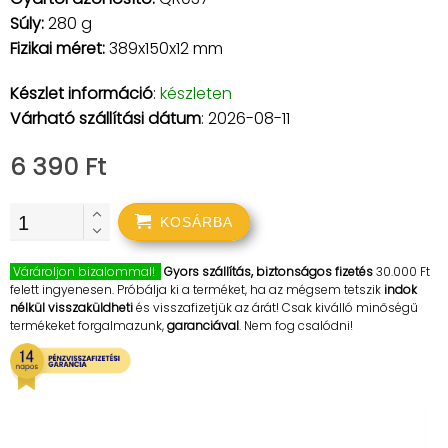
Súly:
280 g
Fizikai méret:
389x150x12 mm
Készlet információ
:
készleten
Várható szállítási dátum
: 2026-08-11
6 390 Ft
KOSÁRBA
Várároljon bizalommal!
Gyors szállítás, biztonságos fizetés
30.000 Ft
felett ingyenesen. Próbálja ki a terméket, ha az mégsem tetszik
indok
nélkül visszaküldheti
és visszafizetjük az árát! Csak kiválló minőségű
termékeket forgalmazunk,
garanciával
. Nem fog csalódni!