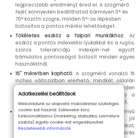
legprecízebb eredményt éred el. A szögmérő
fejét könnyedén beállíthatod bármilyen 0° és
70° közötti szögre, minden 5°-os lépésben
biztosítva a pontos mérési lehetőséget.
Tökéletes eszköz a faipari munkákhoz
: Az
eszköz a pontos indexelési lyukakkal és a rugós,
szoros toleranciájú indexpin-nel együtt
bámulatos pontosságot biztosít minden egyes
használatnál.
15" méretben kapható
: A szögmérő vonalzó 15
inches változatban elérhető, mindkét oldalán
1/32” finom beosztással, így minden
Adatkezelési beállítások
barkácsprojekt során segít abban, hogy a
legkisebb részletet is precízen megmérhesd.
Weboldalunk az alapvető működéshez szükséges
cookie-kat használ. Szélesebb körű
Kiváló anyaghasználat
: A vékony, selyemfényű
funkcionalitáshoz (marketing, statisztika, személyre
rozsdamentes acél penge rendkívül jól
szabás) egyéb cookie-kat engedélyezhet.
olvasható, és minimalizálja a parallaxishibákat,
Részletesebb információk.
így biztos lehetsz benne, hogy minden mérés