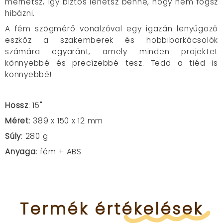
mérhetsz, így biztos lehetsz benne, hogy nem fogsz
hibázni.
A fém szögmérő vonalzóval egy igazán lenyűgöző
eszköz a szakemberek és hobbibarkácsolók
számára egyaránt, amely minden projektet
könnyebbé és precízebbé tesz. Tedd a tiéd is
könnyebbé!
Hossz
: 15"
Méret
: 389 x 150 x 12 mm
Súly
: 280 g
Anyaga
: fém + ABS
Termék
értékelések