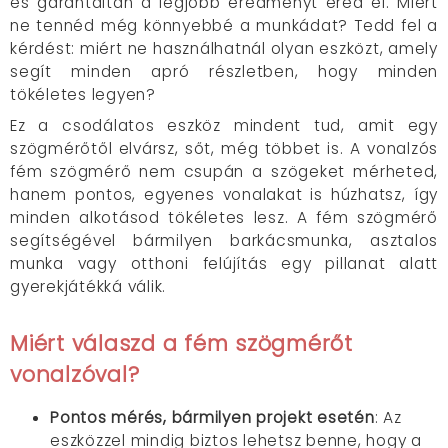
és garantáltan a legjobb eredményt éred el. Miért
ne tennéd még könnyebbé a munkádat? Tedd fel a
kérdést: miért ne használhatnál olyan eszközt, amely
segít minden apró részletben, hogy minden
tökéletes legyen?
Ez a csodálatos eszköz mindent tud, amit egy
szögmérőtől elvársz, sőt, még többet is. A vonalzós
fém szögmérő nem csupán a szögeket mérheted,
hanem pontos, egyenes vonalakat is húzhatsz, így
minden alkotásod tökéletes lesz. A fém szögmérő
segítségével bármilyen barkácsmunka, asztalos
munka vagy otthoni felújítás egy pillanat alatt
gyerekjátékká válik.
Miért válaszd a fém szögmérőt
vonalzóval?
Pontos mérés, bármilyen projekt esetén
: Az
eszközzel mindig biztos lehetsz benne, hogy a