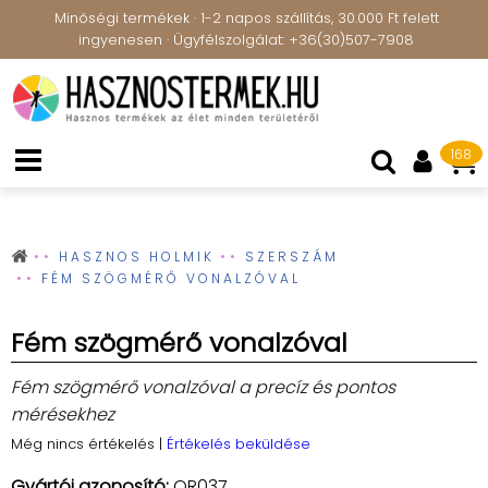
Minőségi termékek · 1-2 napos szállítás, 30.000 Ft felett
ingyenesen · Ügyfélszolgálat: +36(30)507-7908
168
HASZNOS HOLMIK
SZERSZÁM
FÉM SZÖGMÉRŐ VONALZÓVAL
Fém szögmérő vonalzóval
Fém szögmérő vonalzóval a precíz és pontos
mérésekhez
Még nincs értékelés
|
Értékelés beküldése
Gyártói azonosító:
QR037