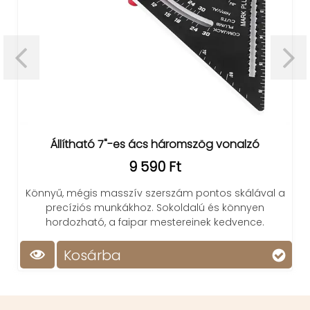
Állítható 7"-es ács háromszög vonalzó
9 590 Ft
Könnyű, mégis masszív szerszám pontos skálával a
precíziós munkákhoz. Sokoldalú és könnyen
hordozható, a faipar mestereinek kedvence.
Kosárba