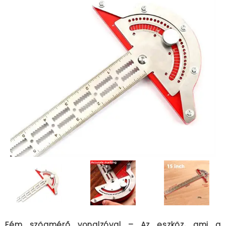
Fém szögmérő vonalzóval – Az eszköz, ami a