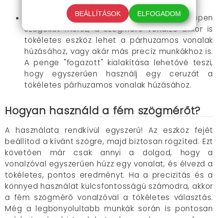
pontos és hibamentes lesz.
BEÁLLÍTÁSOK
ELFOGADOM
Páratlan sokoldalúság
: Ha nem is éppen
szögeket mérsz, a szögmérő vonalzó akkor is
tökéletes eszköz lehet a párhuzamos vonalak
húzásához, vagy akár más precíz munkákhoz is.
A penge "fogazott" kialakítása lehetővé teszi,
hogy egyszerűen használj egy ceruzát a
tökéletes párhuzamos vonalak húzásához.
Hogyan használd a fém szögmérőt?
A használata rendkívül egyszerű! Az eszköz fejét
beállítod a kívánt szögre, majd biztosan rögzíted. Ezt
követően már csak annyi a dolgod, hogy a
vonalzóval egyszerűen húzz egy vonalat, és élvezd a
tökéletes, pontos eredményt. Ha a precizitás és a
könnyed használat kulcsfontosságú számodra, akkor
a fém szögmérő vonalzóval a tökéletes választás.
Még a legbonyolultabb munkák során is pontosan