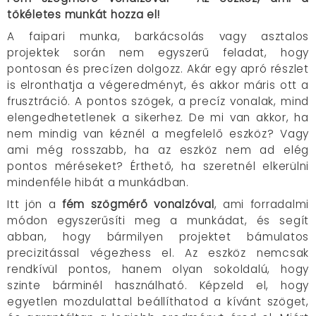
tökéletes munkát hozza el!
A faipari munka, barkácsolás vagy asztalos
projektek során nem egyszerű feladat, hogy
pontosan és precízen dolgozz. Akár egy apró részlet
is elronthatja a végeredményt, és akkor máris ott a
frusztráció. A pontos szögek, a precíz vonalak, mind
elengedhetetlenek a sikerhez. De mi van akkor, ha
nem mindig van kéznél a megfelelő eszköz? Vagy
ami még rosszabb, ha az eszköz nem ad elég
pontos méréseket? Érthető, ha szeretnél elkerülni
mindenféle hibát a munkádban.
Itt jön a
fém szögmérő vonalzóval
, ami forradalmi
módon egyszerűsíti meg a munkádat, és segít
abban, hogy bármilyen projektet bámulatos
precizitással végezhess el. Az eszköz nemcsak
rendkívül pontos, hanem olyan sokoldalú, hogy
szinte bárminél használható. Képzeld el, hogy
egyetlen mozdulattal beállíthatod a kívánt szöget,