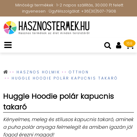
Minőségi termékek · 1-2 napos szállítás, 30.000 Ft felett
ingyenesen · Ügyfélszolgálat: +36(30)507-7908
168
HASZNOS HOLMIK
OTTHON
HUGGLE HOODIE POLÁR KAPUCNIS TAKARÓ
Huggle Hoodie polár kapucnis
takaró
Kényelmes, meleg és stílusos kapucnis takaró, aminek
a puha polár anyaga felmelegít és amiben igazán jól
fogod érezni magad!