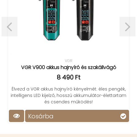
VGR
VGR V900 akkus hajnyíró és szakállvágó
8 490 Ft
Élvezd a VGR akkus hajnyíró kényelmét: éles pengék,
intelligens LED kijelző, hosszú akkumulátor-élettartam
és csendes működés!
Kosárba