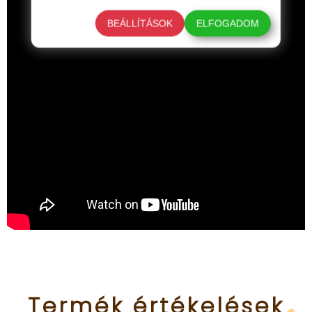
BEÁLLÍTÁSOK
ELFOGADOM
Termék
értékelések