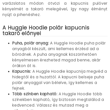
varázslatos módon ötvözi a kapucnis pulóver
kényelmét a takaró melegével, így nagy élményt
nyújt a pihenéshez.
A Huggle Hoodie polár kapucnis
takaró előnyei
Puha, polár anyag:
A Huggle Hoodie puha polár
anyagból készült, ami kellemes érzésd ad a
bőrödnek. A puha anyagnak köszönhetően
kényelmesen érezheted magad benne, akár
órákon át is.
Kapucnis:
A Huggle Hoodie kapucnija megvéd a
hidegtől és a huzattól. A kapucni belseje puha
polár anyaggal van bélelve, így kellemes a
fejnek.
Több színben kapható:
A Huggle Hoodie több
színekben kapható, így biztosan megtalálod a
kedvenced. Válassz és mutasd meg a