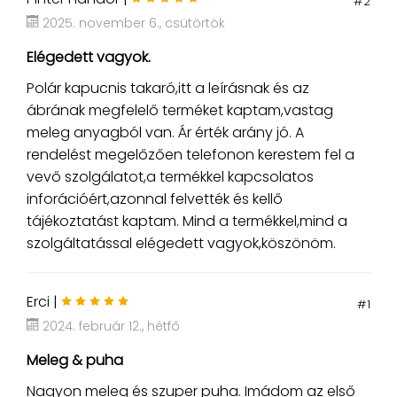
#2
2025. november 6., csütörtök
Elégedett vagyok.
Polár kapucnis takaró,itt a leírásnak és az
ábrának megfelelő terméket kaptam,vastag
meleg anyagból van. Ár érték arány jó. A
rendelést megelőzően telefonon kerestem fel a
vevő szolgálatot,a termékkel kapcsolatos
inforációért,azonnal felvették és kellő
tájékoztatást kaptam. Mind a termékkel,mind a
szolgáltatással elégedett vagyok,köszönöm.
Erci |
#1
2024. február 12., hétfő
Meleg & puha
Nagyon meleg és szuper puha. Imádom az első