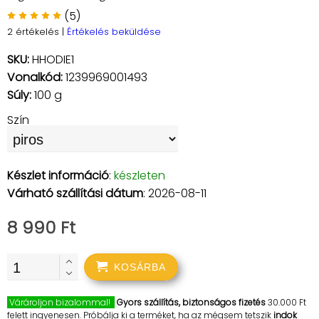
(5)
2 értékelés
|
Értékelés beküldése
SKU:
HHODIE1
Vonalkód:
1239969001493
Súly:
100 g
Szín
Készlet információ
:
készleten
Várható szállítási dátum
: 2026-08-11
8 990 Ft
KOSÁRBA
Várároljon bizalommal!
Gyors szállítás, biztonságos fizetés
30.000 Ft
felett ingyenesen. Próbálja ki a terméket, ha az mégsem tetszik
indok