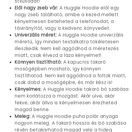
stílusodat!
Elől nagy zseb vár:
A Huggle Hoodie elől egy
nagy zseb található, amibe a kezed mellett
kényelmesen beteheted a telefonodat, a
távirányítót, vagy a kedvenc könyvedet.
Univerzális méret:
A Huggle Hoodie univerzális
méretű, így minden testalkatra tökéletesen
illeszkedik. Nem kell aggódnod a méretezés
miatt, csak élvezd a laza kényelmet!
Könnyen tisztítható:
A kapucnis takaró
mosógépben mosható, így könnyen
tisztíthatod. Nem kell aggódnod a foltok miatt,
csak dobd a mosógépbe, és már kész is!
Kényelmes:
A Huggle Hoodie takaró bő szabása
nem korlátozza a mozgást. Akár ülve, akár
fekve, akár állva is kényelmesen érezheted
magad benne.
Meleg:
A Huggle Hoodie puha polár anyaga
nagyon meleg. A takaró hossza és bő szabása
révén betakarhatod magad vele a hideg