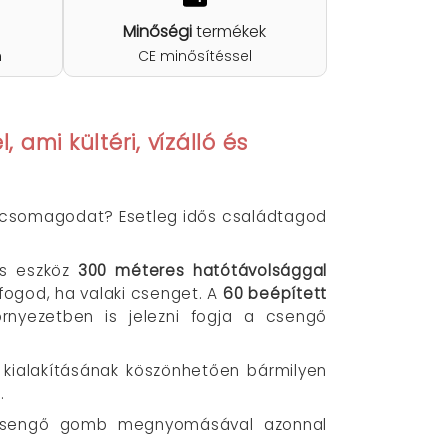
Minőségi
termékek
n
CE minősítéssel
l
, ami
kültéri, vízálló
és
a csomagodat? Esetleg idős családtagod
os eszköz
300 méteres hatótávolsággal
 fogod, ha valaki csenget. A
60 beépített
nyezetben is jelezni fogja a csengő
kialakításának köszönhetően bármilyen
.
 csengő gomb megnyomásával azonnal