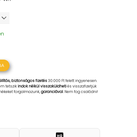
en
BA
llítás, biztonságos fizetés
30.000 Ft felett ingyenesen.
em tetszik
indok nélkül visszaküldheti
és visszafizetjük
rmékeket forgalmazunk,
garanciával
. Nem fog csalódni!