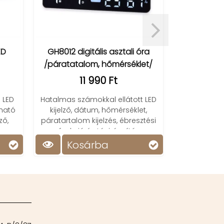
Öntapadós k
- kábelr
(
ED
GH8012 digitális asztali óra
/páratatalom, hőmérséklet/
11 990 Ft
Nincs több k
kábeltartó szil
 LED
Hatalmas számokkal ellátott LED
a stílussa
tható
kijelző, dátum, hőmérséklet,
ző,
páratartalom kijelzés, ébresztési
funkció és távirányító.
Kosárba
Ko