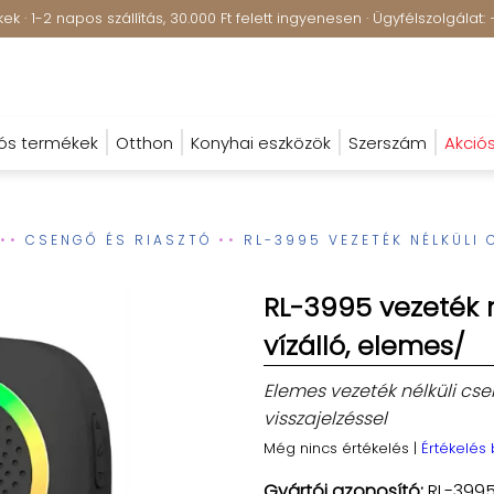
k · 1-2 napos szállítás, 30.000 Ft felett ingyenesen · Ügyfélszolgála
ós termékek
Otthon
Konyhai eszközök
Szerszám
Akció
CSENGŐ ÉS RIASZTÓ
RL-3995 VEZETÉK NÉLKÜLI 
RL-3995 vezeték n
vízálló, elemes/
Elemes vezeték nélküli cs
visszajelzéssel
Még nincs értékelés
|
Értékelés
Gyártói azonosító:
RL-399