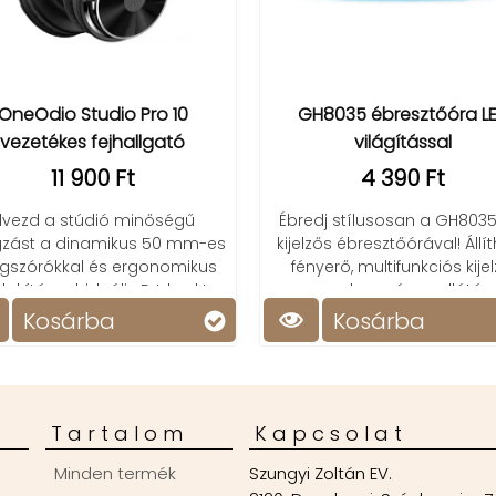
OneOdio Studio Pro 10
GH8035 ébresztőóra L
vezetékes fejhallgató
világítással
11 900 Ft
4 390 Ft
lvezd a stúdió minőségű
Ébredj stílusosan a GH8035
zást a dinamikus 50 mm-es
kijelzős ébresztőórával! Állí
gszórókkal és ergonomikus
fényerő, multifunkciós kijel
alakítással, ideális DJ-knek!
rugalmas áramellátás.
Kosárba
Kosárba
Tartalom
Kapcsolat
Minden termék
Szungyi Zoltán EV.