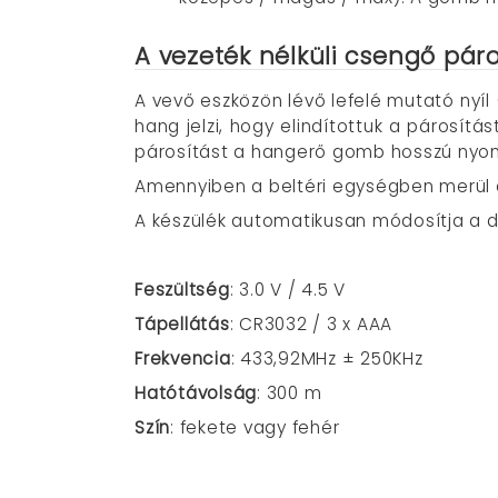
A vezeték nélküli csengő pár
A vevő eszközön lévő lefelé mutató nyí
hang jelzi, hogy elindítottuk a párosí
párosítást a hangerő gomb hosszú nyomá
Amennyiben a beltéri egységben merül az 
A készülék automatikusan módosítja a dig
Feszültség
: 3.0 V / 4.5 V
Tápellátás
: CR3032 / 3 x AAA
Frekvencia
: 433,92MHz ± 250KHz
Hatótávolság
: 300 m
Szín
: fekete vagy fehér