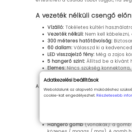
A vezeték nélküli csengő előn
Vízálló:
Tökéletes kültéri használatra
Vezeték nélküli:
Nem kell kábelezni,
300 méteres hatótávolság:
Biztosa
60 dallam:
Válasszd ki a kedvenced
LED visszajelző fény:
Még a zajos kö
5 hangerő szint:
Állítsd be a kívánt
Elemes:
Nincs szükség konnektorra, 
Könnyen telepíthető:
Csak rögzítsd
Adatkezelési beállítások
A beltéri egységen található gombok a 
Weboldalunk az alapvető működéshez szüksége
cookie-kat engedélyezhet.
Részletesebb info
Előző dallam / mód
(felfelé): a g
vagy hang és fényjáték legyen. A 
Következő dallam / párosítás
(lefe
nyomásával (3 másodperc) indíthat
Hangerő gomb
(vonalkák): a gomb
közepes / magas / max). A gomb ho