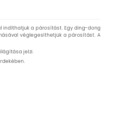
indíthatjuk a párosítást. Egy ding-dong
ásával véglegesíthetjük a párosítást. A
ágítása jelzi.
 érdekében.