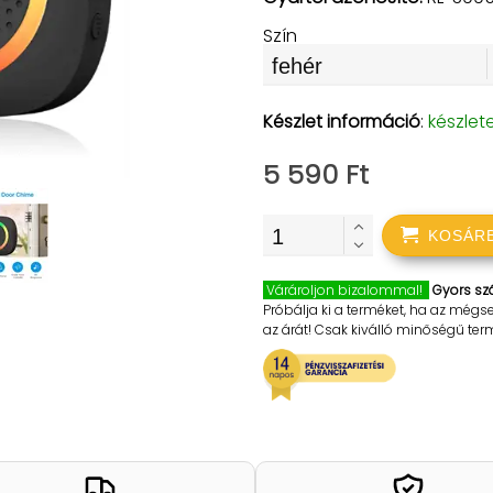
Szín
Készlet információ
:
készlet
5 590 Ft
KOSÁR
Várároljon bizalommal!
Gyors szá
Próbálja ki a terméket, ha az mégs
az árát! Csak kiválló minőségű te