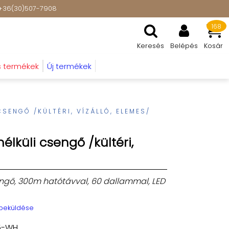
t: +36(30)507-7908
168
Keresés
Belépés
Kosár
s termékek
Új termékek
CSENGŐ /KÜLTÉRI, VÍZÁLLÓ, ELEMES/
élküli csengő /kültéri,
engő, 300m hatótávval, 60 dallammal, LED
 beküldése
5-WH