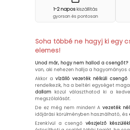
1-2 napos
kiszállítás
gyorsan és pontosan
Soha többé ne hagyj ki egy
elemes
!
Unod már, hogy nem hallod a csengőt?
van, aki nehezen hallja a hagyományos
Akkor a
vízálló vezeték nélküli csengő
rendelkezik, ha a beltéri egységet maga
dallam
közül választhatod ki a ked
megszólalását.
De ez még nem minden! A
vezeték nél
időjárási körülményben használható, és
Ezenkívül a csengő
vészjelző készülék
értesítheti a család többi tagját, ha se