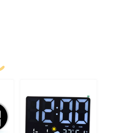
k
menő színek