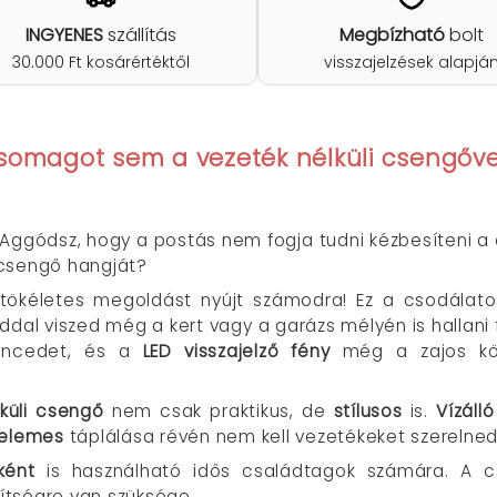
INGYENES
szállítás
Megbízható
bolt
30.000 Ft kosárértéktől
visszajelzések alapjá
 csomagot sem a
vezeték nélküli csengőve
Aggódsz, hogy a postás nem fogja tudni kézbesíteni 
 csengő hangját?
tökéletes megoldást nyújt számodra! Ez a csodálat
ddal viszed még a kert vagy a garázs mélyén is hallani
vencedet, és a
LED visszajelző fény
még a zajos kör
küli csengő
nem csak praktikus, de
stílusos
is.
Vízálló
elemes
táplálása révén nem kell vezetékeket szerelned
ként
is használható idős családtagok számára. A
gítségre van szüksége.