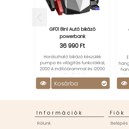
GF01 8in1 Autó bikázó
powerbank
36 990 Ft
Hordozható bikázó készülék
É
pumpa és világítás funkciókkal,
hang
2000 A indítóárammal és 12000
han
mAh akksival.
ki
Kosárba
Információk
Fiók
Rólunk
Belépés