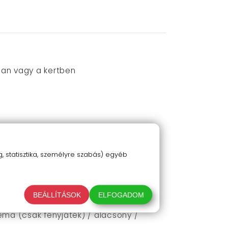
ban vagy a kertben
 statisztika, személyre szabás) egyéb
tó, hogy csengetés esetén csak hang,
ki.
álasztható ki. A gomb hosszan tartó
BEÁLLÍTÁSOK
ELFOGADOM
ma (csak fényjáték) / alacsony /