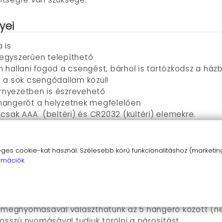
yei
 is
 egyszerűen telepíthető
n hallani fogod a csengést, bárhol is tartózkodsz a ház
 a sok csengődallam közül!
rnyezetben is észrevehető
 hangerőt a helyzetnek megfelelően
csak AAA (beltéri) és CR2032 (kültéri) elemekre.
 a csengőegységet a falra, és máris használatra kész
következők:
s cookie-kat használ. Szélesebb körű funkcionalitáshoz (marketing,
rmációk.
omb hosszú nyomva tartásával (3 másodperc) választha
gomb rövid megnyomásával az előző dallam választható 
lé): a gomb rövid megnyomásával a következő dallam v
juk a két eszköz párosítását.
 megnyomásával választhatunk az 5 hangerő között (né
sszú nyomásával tudjuk törölni a párosítást.