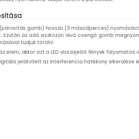
osítása
l (párosítás gomb) hosszú (3 másodperces) nyomásával 
tást. Ezután az adó eszközön lévő csengő gomb megnyom
sával tudjuk törölni.
elem, akkor azt a LED visszajelző fények folyamatos vil
itális jelátvitelt az interferencia hatékony elkerülése