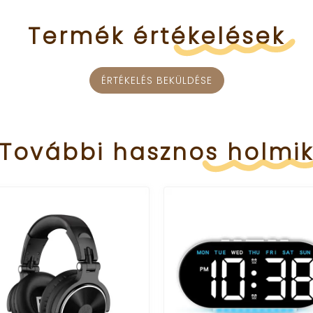
Termék
értékelések
ÉRTÉKELÉS BEKÜLDÉSE
További
hasznos
holmi