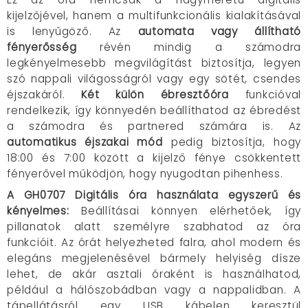
kijelzőjével, hanem a multifunkcionális kialakításával
is lenyűgöző. Az
automata vagy állítható
fényerősség
révén mindig a számodra
legkényelmesebb megvilágítást biztosítja, legyen
szó nappali világosságról vagy egy sötét, csendes
éjszakáról.
Két külön ébresztőóra
funkcióval
rendelkezik, így könnyedén beállíthatod az ébredést
a számodra és partnered számára is. Az
automatikus éjszakai mód
pedig biztosítja, hogy
18:00 és 7:00 között a kijelző fénye csökkentett
fényerővel működjön, hogy nyugodtan pihenhess.
A GH0707 Digitális óra használata egyszerű és
kényelmes:
Beállításai könnyen elérhetőek, így
pillanatok alatt személyre szabhatod az óra
funkcióit. Az órát helyezheted falra, ahol modern és
elegáns megjelenésével bármely helyiség dísze
lehet, de akár asztali óraként is használhatod,
például a hálószobádban vagy a nappalidban. A
tápellátásról egy USB kábelen keresztül