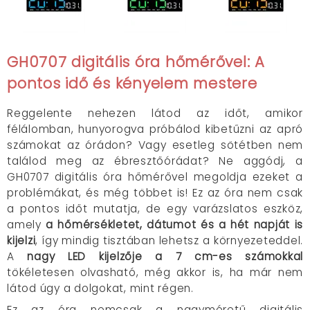
GH0707 digitális óra hőmérővel: A
pontos idő és kényelem mestere
Reggelente nehezen látod az időt, amikor
félálomban, hunyorogva próbálod kibetűzni az apró
számokat az órádon? Vagy esetleg sötétben nem
találod meg az ébresztőórádat? Ne aggódj, a
GH0707 digitális óra hőmérővel megoldja ezeket a
problémákat, és még többet is! Ez az óra nem csak
a pontos időt mutatja, de egy varázslatos eszköz,
amely
a hőmérsékletet, dátumot és a hét napját is
kijelzi
, így mindig tisztában lehetsz a környezeteddel.
A
nagy LED kijelzője a 7 cm-es számokkal
tökéletesen olvasható, még akkor is, ha már nem
látod úgy a dolgokat, mint régen.
Ez az óra nemcsak a nagyméretű digitális