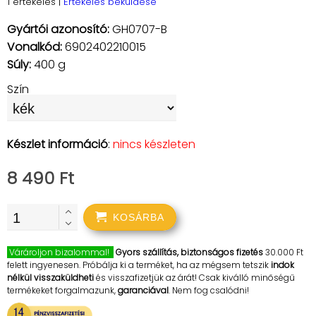
1 értékelés
|
Értékelés beküldése
Gyártói azonosító:
GH0707-B
Vonalkód:
6902402210015
Súly:
400 g
Szín
Készlet információ
:
nincs készleten
8 490 Ft
KOSÁRBA
Várároljon bizalommal!
Gyors szállítás, biztonságos fizetés
30.000 Ft
felett ingyenesen. Próbálja ki a terméket, ha az mégsem tetszik
indok
nélkül visszaküldheti
és visszafizetjük az árát! Csak kiválló minőségű
termékeket forgalmazunk,
garanciával
. Nem fog csalódni!