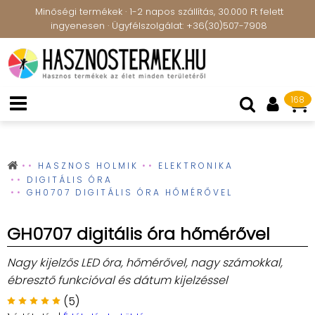
Minőségi termékek · 1-2 napos szállítás, 30.000 Ft felett
ingyenesen · Ügyfélszolgálat: +36(30)507-7908
168
HASZNOS HOLMIK
ELEKTRONIKA
DIGITÁLIS ÓRA
GH0707 DIGITÁLIS ÓRA HŐMÉRŐVEL
GH0707 digitális óra hőmérővel
Nagy kijelzős LED óra, hőmérővel, nagy számokkal,
ébresztő funkcióval és dátum kijelzéssel
(5)