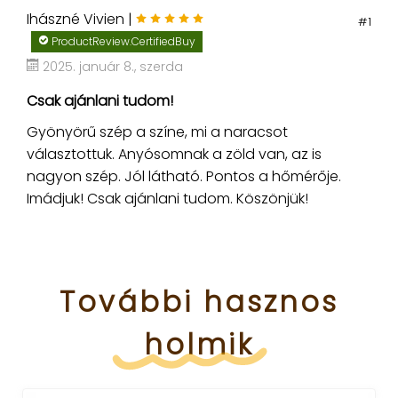
Ihászné Vivien |
#1
ProductReview.CertifiedBuy
2025. január 8., szerda
Csak ajánlani tudom!
Gyönyörű szép a színe, mi a naracsot
választottuk. Anyósomnak a zöld van, az is
nagyon szép. Jól látható. Pontos a hőmérője.
Imádjuk! Csak ajánlani tudom. Köszönjük!
További
hasznos
holmik