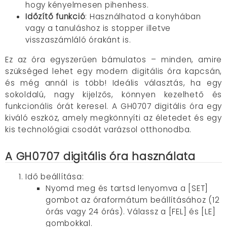
hogy kényelmesen pihenhess.
Időzítő funkció
: Használhatod a konyhában
vagy a tanuláshoz is stopper illetve
visszaszámláló órakánt is.
Ez az óra egyszerűen bámulatos – minden, amire
szükséged lehet egy modern digitális óra kapcsán,
és még annál is több! Ideális választás, ha egy
sokoldalú, nagy kijelzős, könnyen kezelhető és
funkcionális órát keresel. A GH0707 digitális óra egy
kiváló eszköz, amely megkönnyíti az életedet és egy
kis technológiai csodát varázsol otthonodba.
A GH0707 digitális óra használata
Idő beállítása:
Nyomd meg és tartsd lenyomva a [SET]
gombot az óraformátum beállításához (12
órás vagy 24 órás). Válassz a [FEL] és [LE]
gombokkal.