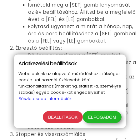
Ismételd meg a [SET] gomb lenyomását
az év beállításához. Állítsd be a megfelelő
évet a [FEL] és [LE] gombokkal.
Folytasd ugyanezt a mintát a hónap, nap,
óra és perc beállításához a [SET] gombbal
és a [FEL] vagy [LE] gombokkal.
Ébresztő beállítás:
Röviden nyomd meg a [SET] gombot
(többszöri megnyomásával választhatsz a
Adatkezelési beállítások
két ébresztő óra beállítása között)
Weboldalunk az alapvető működéshez szükséges
Nyomd meg a [FEL] vagy a [LE] gombot az
cookie-kat használ. Szélesebb körű
aktuális ébresztő be/kikapcsolásához
funkcionalitáshoz (marketing, statisztika, személyre
Nomd meg és tartsd lemonyova a [SET]
szabás) egyéb cookie-kat engedélyezhet.
gombot az ébresztés idejének
Részletesebb információk.
beállításához. A [FEL] és [LE] gombokkal
állíthatod be az órát és a percet, míg a
BEÁLLÍTÁSOK
ELFOGADOM
[SET] gombbal léphetsz tovább a
következő lépésre.
Stopper és visszaszámlálás: