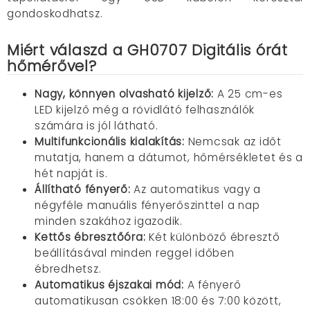
gondoskodhatsz.
Miért válaszd a GH0707 Digitális órát
hőmérővel?
Nagy, könnyen olvasható kijelző:
A 25 cm-es
LED kijelző még a rövidlátó felhasználók
számára is jól látható.
Multifunkcionális kialakítás:
Nemcsak az időt
mutatja, hanem a dátumot, hőmérsékletet és a
hét napját is.
Állítható fényerő:
Az automatikus vagy a
négyféle manuális fényerőszinttel a nap
minden szakához igazodik.
Kettős ébresztőóra:
Két különböző ébresztő
beállításával minden reggel időben
ébredhetsz.
Automatikus éjszakai mód:
A fényerő
automatikusan csökken 18:00 és 7:00 között,