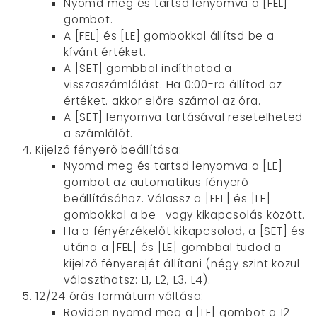
Nyomd meg és tartsd lenyomva a [FEL]
gombot.
A [FEL] és [LE] gombokkal állítsd be a
kívánt értéket.
A [SET] gombbal indíthatod a
visszaszámlálást. Ha 0:00-ra állítod az
értéket. akkor előre számol az óra.
A [SET] lenyomva tartásával resetelheted
a számlálót.
Kijelző fényerő beállítása:
Nyomd meg és tartsd lenyomva a [LE]
gombot az automatikus fényerő
beállításához. Válassz a [FEL] és [LE]
gombokkal a be- vagy kikapcsolás között.
Ha a fényérzékelőt kikapcsolod, a [SET] és
utána a [FEL] és [LE] gombbal tudod a
kijelző fényerejét állítani (négy szint közül
választhatsz: L1, L2, L3, L4).
12/24 órás formátum váltása:
Röviden nyomd meg a [LE] gombot a 12