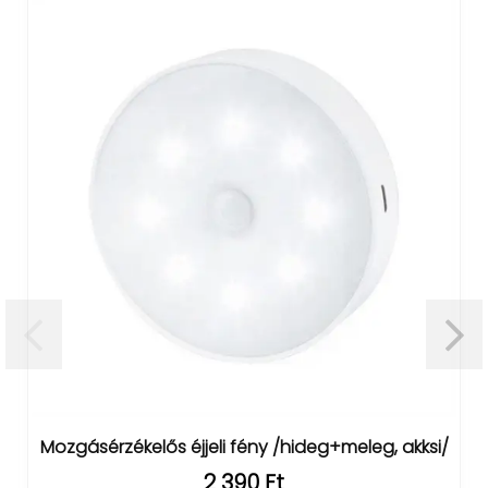
Mozgásérzékelős éjjeli fény /hideg+meleg, akksi/
2 390 Ft