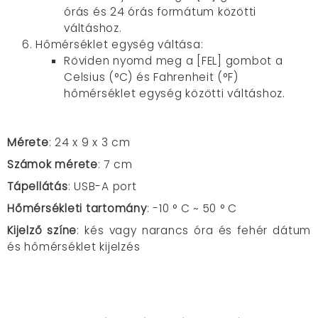
órás és 24 órás formátum közötti
váltáshoz.
Hőmérséklet egység váltása:
Röviden nyomd meg a [FEL] gombot a
Celsius (°C) és Fahrenheit (°F)
hőmérséklet egység közötti váltáshoz.
Mérete
: 24
x 9 x 3 cm
Számok mérete
: 7 cm
Tápellátás
: USB-A port
Hőmérsékleti tartomány
: -10 ° C ~ 50 ° C
Kijelző színe
: kés vagy narancs óra és fehér dátum
és hőmérséklet kijelzés