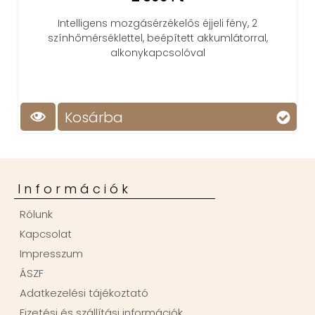
Intelligens mozgásérzékelős éjjeli fény, 2
Kicsi
színhőmérséklettel, beépített akkumlátorral,
alkonykapcsolóval
Kosárba
Információk
Rólunk
Kapcsolat
Impresszum
ÁSZF
Adatkezelési tájékoztató
Fizetési és szállítási információk