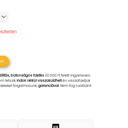
észleten
BA
llítás, biztonságos fizetés
30.000 Ft felett ingyenesen.
em tetszik
indok nélkül visszaküldheti
és visszafizetjük
rmékeket forgalmazunk,
garanciával
. Nem fog csalódni!