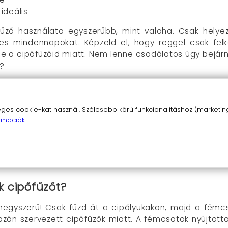
ideális
űző használata egyszerűbb, mint valaha. Csak helyez
es mindennapokat. Képzeld el, hogy reggel csak felk
e a cipőfűzőid miatt. Nem lenne csodálatos úgy bejárni
i?
s cookie-kat használ. Szélesebb körű funkcionalitáshoz (marketing,
yolult fűzés, csak egy gyors összekapcsolás és indulásr
rmációk.
sztikus anyag igazodik a lábhoz, így garantálva a maxim
dernek és vonzóak, így bármilyen cipőre felhelyezve ki
lasztás a kisgyerekek számára, akik még nem tudják megk
gnak köszönhetően hosszú élettartamra tervezve, ellen
k cipőfűzőt?
negyszerű! Csak fűzd át a cipőlyukakon, majd a fémcsa
zán szervezett cipőfűzők miatt. A fémcsatok nyújtotta