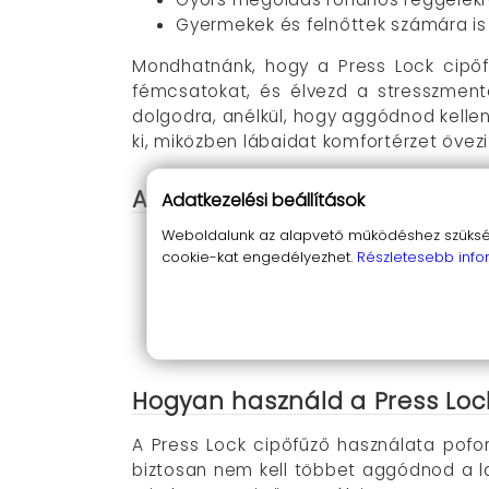
Gyermekek és felnőttek számára is 
Mondhatnánk, hogy a Press Lock cipőf
fémcsatokat, és élvezd a stresszment
dolgodra, anélkül, hogy aggódnod kellen
ki, miközben lábaidat komfortérzet övez
A Press Lock cipőfűző előnyei
Adatkezelési beállítások
Weboldalunk az alapvető működéshez szüksége
Könnyű használat
: Nincs többé bon
cookie-kat engedélyezhet.
Részletesebb info
Rugalmasság és kényelem
: Az ela
Elegancia és stílus
: A fémcsatok mo
Gyerekbarát megoldás
: Ideális vá
Tartósság
: A kiváló minőségű anya
Hogyan használd a Press Loc
A Press Lock cipőfűző használata pofo
biztosan nem kell többet aggódnod a la