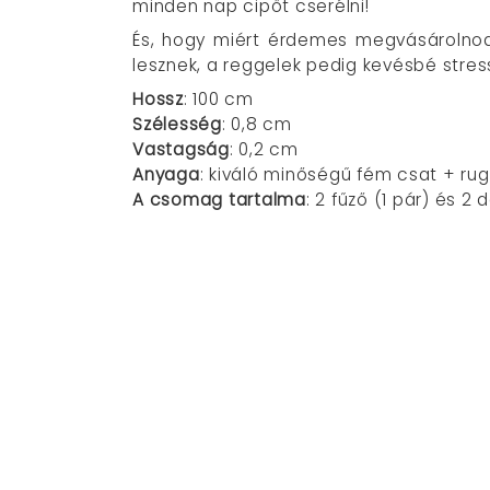
minden nap cipőt cserélni!
És, hogy miért érdemes megvásárolnod 
lesznek, a reggelek pedig kevésbé stress
Hossz
: 100 cm
Szélesség
: 0,8 cm
Vastagság
: 0,2 cm
Anyaga
: kiváló minőségű fém csat + ru
A csomag tartalma
: 2 fűző (1 pár) és 2