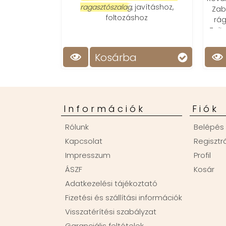
ragasztószalag
, javításhoz,
Zab
foltozáshoz
rág
️‍Za
Kosárba
Információk
Fiók
Rólunk
Belépés
Kapcsolat
Regisztr
Impresszum
Profil
ÁSZF
Kosár
Adatkezelési tájékoztató
Fizetési és szállítási információk
Visszatérítési szabályzat
Garanciális feltételek