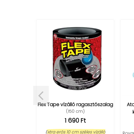
ző (4 darab)
t
Flex Tape vízálló ragasztószalag
At
(150 cm)
ngeteg, csak
munkaállomás
1 690 Ft
Extra erős 10 cm széles vízálló
Rovar