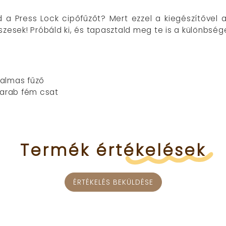
a Press Lock cipőfűzőt? Mert ezzel a kiegészítővel 
zesek! Próbáld ki, és tapasztald meg te is a különbség
galmas fűző
 darab fém csat
Termék
értékelések
ÉRTÉKELÉS BEKÜLDÉSE