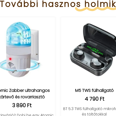
További
hasznos
holmi
omic Zabber ultrahangos
M5 TWS fülhallgató
kártevő és rovarriasztó
4 790 Ft
3 890 Ft
BT 5.3 TWS fülhallgató mikro
és töltőtokkal
invázió? Dobj be egy Atomic