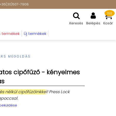
t: +36(30)507-7908
168
Keresés
Belépés
Kosár
s termékek
Új termékek
YORS MEGOLDÁS
atos cipőfűző - kényelmes
ás
és nélkül cipőfűzőinkkel!
Press Lock
apoccsal.
 beküldése