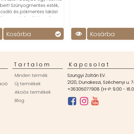
bert! Szúnyogmentes esték,
csáló és pókmentes lakás!
jtalan, szagtalan, biztonságos,
tuti hatékony!
Kosárba
Kosárba
Tartalom
Kapcsolat
Minden termék
Szungyi Zoltán EV.
2120, Dunakeszi, Széchenyi u. 7
áció
Új termékek
+36305077908 (H-P: 9.00 - 16.
Akciós termékek
Blog