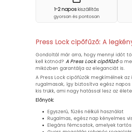
1-2 napos
kiszállítás
gyorsan és pontosan
Press Lock cipőfűző: A legk
Gondoltál már arra, hogy mennyi időt t
kell kötnöd?
A Press Lock cipőfűző
a meg
miközben garantálja az eleganciát is.
A Press Lock cipőfűzők megkímélnek az id
rugalmasak, így biztosítva egész napos 
kis trükk, ami nagy hatással lesz az élet
Előnyök:
Egyszerű, fűzés nélküli használat
Rugalmas, egész nap kényelmes vi
Elegáns fémcsatok, amelyek tartós
Gyors megoldás rohanós reggelek