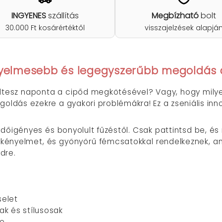
INGYENES
szállítás
Megbízható
bolt
30.000 Ft kosárértéktől
visszajelzések alapjá
ényelmesebb és legegyszerűbb megoldás 
öltesz naponta a cipőd megkötésével? Vagy, hogy milye
oldás ezekre a gyakori problémákra! Ez a zseniális inn
őigényes és bonyolult fűzéstől. Csak pattintsd be, és 
kényelmet, és gyönyörű fémcsatokkal rendelkeznek, ame
edre.
selet
ak és stílusosak
re