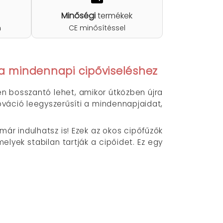
Minőségi
termékek
n
CE minősítéssel
a mindennapi cipőviseléshez
n bosszantó lehet, amikor útközben újra
ováció leegyszerűsíti a mindennapjaidat,
már indulhatsz is! Ezek az okos cipőfűzők
lyek stabilan tartják a cipőidet. Ez egy