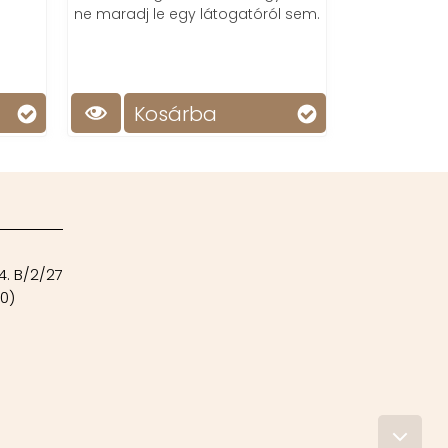
ne maradj le egy látogatóról sem.
Csendes ro
UV fénnyel, 
ragasztóla
Kosárba
Ko
4. B/2/27
00)