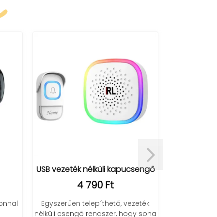
k
új termék
USB vezeték nélküli kapucsengő
Akkumuláto
4 790 Ft
és rovarc
raga
fonnal
Egyszerűen telepíthető, vezeték
nélküli csengő rendszer, hogy soha