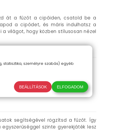
d át a fűzőt a cipőiden, csatold be a
apod a cipődet, és máris indulhatsz a
 a világot, hogy közben stílusosan nézel
 statisztika, személyre szabás) egyéb
a kész vagy!
ális komfortérzetet minden lépésnél.
emelik a megjelenést.
ötni a cipőiket.
BEÁLLÍTÁSOK
ELFOGADOM
állva a mindennapi használatnak.
tok segítségével rögzítsd a fűzőt. Így
 egyszerűséggel szinte gyerekjáték lesz