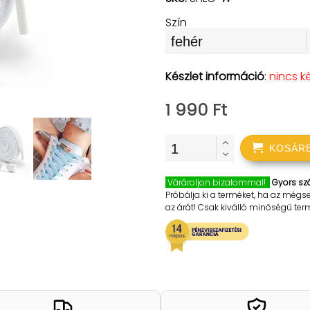
Szín
Készlet információ
:
nincs k
1 990 Ft
KOSÁR
Várároljon bizalommal!
Gyors szá
Próbálja ki a terméket, ha az mégs
az árát! Csak kiválló minőségű te