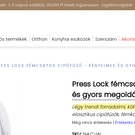
k · 1-2 napos szállítás, 30.000 Ft felett ingyenesen · Ügyfélszolgála
ós termékek
Otthon
Konyhai eszközök
Szerszám
Akció
RESS LOCK FÉMCSATOS CIPŐFŰZŐ - KÉNYELMES ÉS G
Press Lock fémcs
és gyors megold
Légy trendi forradalmi, köt
elasztikus cipőfűzők, fémk
Még nincs értékelés
|
Értékelés
SKU:
SHLC-W