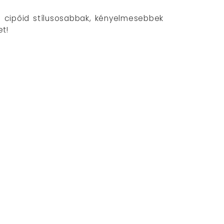
a cipőid stílusosabbak, kényelmesebbek
et!