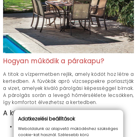
Hogyan működik a párakapu?
A titok a vízpermetben rejlik, amely ködöt hoz létre a
kertedben. A fúvókák apró vízcseppekre porlasztják
a vizet, amelyek kiváló párolgási képességgel bírnak.
A párolgás során a levegő hőmérséklete lecsökken,
így komfortot élvezhetsz a kertedben.
A kültéri párakapu előnyei
Adatkezelési beállítások
Hűsíti a környezetet:
Akár 10°C-kal is
Weboldalunk az alapvető működéshez szükséges
csökkentheti a hőérzetet a kertedben.
cookie-kat használ. Szélesebb körű