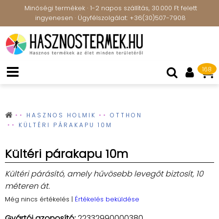
Minőségi termékek · 1-2 napos szállítás, 30.000 Ft felett
ingyenesen · Ügyfélszolgálat: +36(30)507-7908
168
HASZNOS HOLMIK
OTTHON
KÜLTÉRI PÁRAKAPU 10M
Kültéri párakapu 10m
Kültéri párásító, amely hűvösebb levegőt biztosít, 10
méteren át.
Még nincs értékelés
|
Értékelés beküldése
Gyártói azonosító:
22332990000380