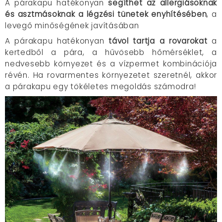
A párakapu hatékonyan
segíthet az allergiásoknak
és asztmásoknak a légzési tünetek enyhítésében
, a
levegő minőségének javításában
A párakapu hatékonyan
távol tartja a rovarokat
a
kertedből a pára, a hűvösebb hőmérséklet, a
nedvesebb környezet és a vízpermet kombinációja
révén. Ha rovarmentes környezetet szeretnél, akkor
a párakapu egy tökéletes megoldás számodra!