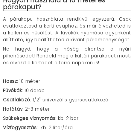
Hogyan használd a 10 méteres
párakaput?
A párakapu használata rendkívül egyszerű. Csak
csatlakoztasd a kerti csaphoz, és már élvezheted is
a kellemes hűsölést. A fúvókák nyomása egyenként
állítható, így beállíthatod a kívánt páramennyiséget.
Ne hagyd, hogy a hőség elrontsa a nyári
pihenésedet! Rendeld meg a kültéri párakaput most,
és élvezd a kertedet a forró napokon is!
Hossz
: 10 méter
Fúvókák
: 10 darab
Csatlakozó
: 1/2" univerzális gyorscsatlakozó
Hatótáv
: 2-3 méter
Szükséges víznyomás
: kb. 2 bar
Vízfogyasztás
: kb. 2 liter/óra