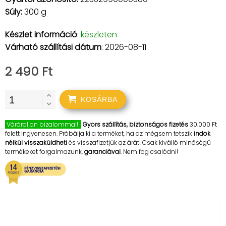
Súly:
300 g
Készlet információ
:
készleten
Várható szállítási dátum
: 2026-08-11
2 490 Ft
KOSÁRBA
Várároljon bizalommal!
Gyors szállítás, biztonságos fizetés
30.000 Ft
felett ingyenesen. Próbálja ki a terméket, ha az mégsem tetszik
indok
nélkül visszaküldheti
és visszafizetjük az árát! Csak kiválló minőségű
termékeket forgalmazunk,
garanciával
. Nem fog csalódni!