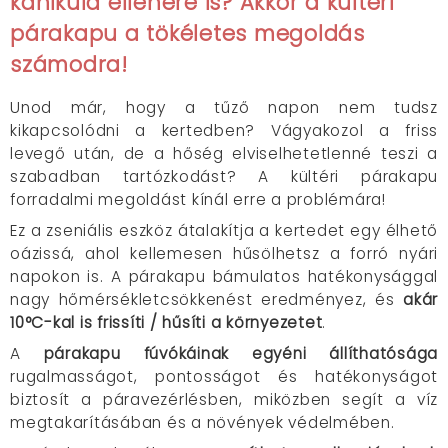
kánikula ellenére is? Akkor a kültéri
párakapu a tökéletes megoldás
számodra!
Unod már, hogy a tűző napon nem tudsz
kikapcsolódni a kertedben? Vágyakozol a friss
levegő után, de a hőség elviselhetetlenné teszi a
szabadban tartózkodást? A kültéri párakapu
forradalmi megoldást kínál erre a problémára!
Ez a zseniális eszköz átalakítja a kertedet egy élhető
oázissá, ahol kellemesen hűsölhetsz a forró nyári
napokon is. A párakapu bámulatos hatékonysággal
nagy hőmérsékletcsökkenést eredményez, és
akár
10°C-kal is frissíti / hűsíti a környezetet
.
A
párakapu fúvókáinak egyéni állíthatósága
rugalmasságot, pontosságot és hatékonyságot
biztosít a páravezérlésben, miközben segít a víz
megtakarításában és a növények védelmében.