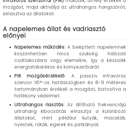
infravörös szenzorral (PIR)
működik, amely érzékeli a
mozgást, majd aktiválja az ultrahangos hangszórót,
elriasztva az állatokat.
A napelemes állat és vadriasztó
előnyei
Napelemes működés
: A beépített napelemnek
köszönhetően nincs szükség hálózati
csatlakozásra vagy elemekre, így a készülék
energiatakarékos és környezetbarát.
PIR mozgásérzékelő
: A passzív infravörös
szenzor 110°-os hatásszögben és 8-9 méteres
tartományban érzékeli a mozgást, biztosítva a
hatékony védelmet.
Ultrahangos riasztás
: Az állítható frekvenciájú
ultrahang kibocsátás elriasztja a különböző
állatokat, mint például kutyák, macskák,
nyestek, rókák, egerek és patkányok.