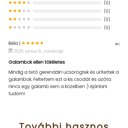
(0)
(0)
(0)
(0)
Béla |
#1
2025. június 8., vasárnap
Galambok ellen tökéletes
Mindig a tető gerendáin ücsörögtek és ürítettek a
galambok. Feltettem ezt a kis csodát és azóta
nincs egy galamb sem a közelben :) Ajánlani
tudom!
További
hasznos