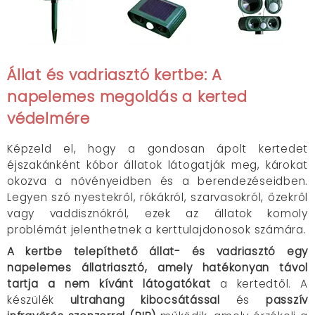
Állat és vadriasztó kertbe: A
napelemes megoldás
a kerted
védelmére
Képzeld el, hogy a gondosan ápolt kertedet
éjszakánként kóbor állatok látogatják meg, károkat
okozva a növényeidben és a berendezéseidben.
Legyen szó nyestekről, rókákról, szarvasokról, őzekről
vagy vaddisznókról, ezek az állatok komoly
problémát jelenthetnek a kerttulajdonosok számára.
A kertbe telepíthető állat- és vadriasztó egy
napelemes állatriasztó, amely hatékonyan távol
tartja a nem kívánt látogatókat
a kertedtől. A
készülék
ultrahang kibocsátással
és
passzív