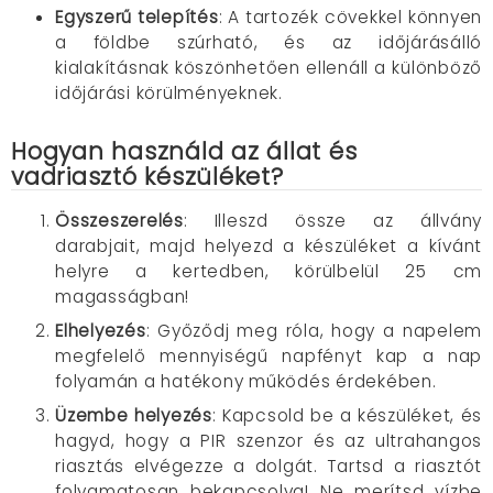
Egyszerű telepítés
: A tartozék cövekkel könnyen
a földbe szúrható, és az időjárásálló
kialakításnak köszönhetően ellenáll a különböző
időjárási körülményeknek.
Hogyan használd az állat és
vadriasztó készüléket?
Összeszerelés
: Illeszd össze az állvány
darabjait, majd helyezd a készüléket a kívánt
helyre a kertedben, körülbelül 25 cm
magasságban!
Elhelyezés
: Győződj meg róla, hogy a napelem
megfelelő mennyiségű napfényt kap a nap
folyamán a hatékony működés érdekében.
Üzembe helyezés
: Kapcsold be a készüléket, és
hagyd, hogy a PIR szenzor és az ultrahangos
riasztás elvégezze a dolgát. Tartsd a riasztót
folyamatosan bekapcsolva! Ne merítsd vízbe