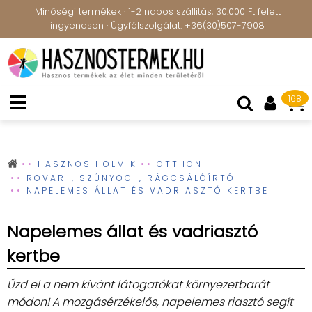
Minőségi termékek · 1-2 napos szállítás, 30.000 Ft felett
ingyenesen · Ügyfélszolgálat: +36(30)507-7908
168
HASZNOS HOLMIK
OTTHON
ROVAR-, SZÚNYOG-, RÁGCSÁLÓÍRTÓ
NAPELEMES ÁLLAT ÉS VADRIASZTÓ KERTBE
Napelemes állat és vadriasztó
kertbe
Űzd el a nem kívánt látogatókat környezetbarát
módon! A mozgásérzékelős, napelemes riasztó segít