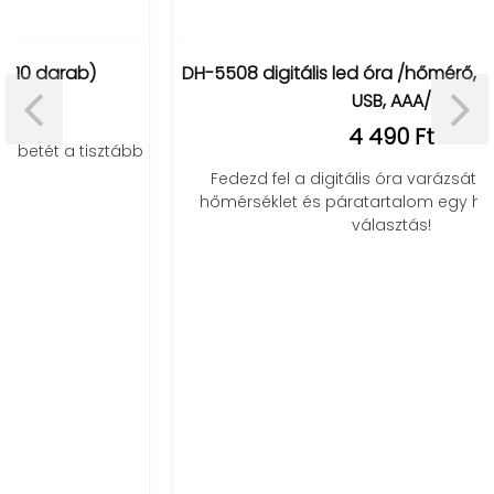
DH-5508 digitális led óra /hőmérő, páratartalom,
USB, AAA/
4 490 Ft
Fedezd fel a digitális óra varázsát! Pontos idő,
hőmérséklet és páratartalom egy helyen. Ideális
választás!