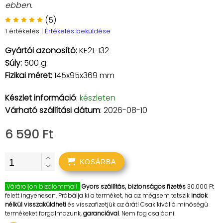
ebben.
(5)
1 értékelés
|
Értékelés beküldése
Gyártói azonosító:
KE21-132
Súly:
500 g
Fizikai méret:
145x95x369 mm
Készlet információ
:
készleten
Várható szállítási dátum
: 2026-08-10
6 590 Ft
KOSÁRBA
Várároljon bizalommal!
Gyors szállítás, biztonságos fizetés
30.000 Ft
felett ingyenesen. Próbálja ki a terméket, ha az mégsem tetszik
indok
nélkül visszaküldheti
és visszafizetjük az árát! Csak kiválló minőségű
termékeket forgalmazunk,
garanciával
. Nem fog csalódni!