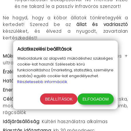
és ne takard le a passzív infravörös szenzort!
Ne hagyd, hogy a kóbor állatok tönkretegyék a
kertedet! Szerezd be az
állat és vadriasztó
készüléket, és élvezd a nyugodt, zavartalan
kertészkedést!
Adatkezelési beállítások
Működési elv
: Passzív infravörös (PIR) érzékelés +
Weboldalunk az alapvető működéshez szükséges
ultrahangos riasztás
cookie-kat használ. Szélesebb körű
funkcionalitáshoz (marketing, statisztika, személyre
Érzékelési szög
: 110°
szabás) egyéb cookie-kat engedélyezhet.
Hatótávolság
: 8-9 méter
Részletesebb információk.
Energiaforrás
: Napelem
Célállatok
: Egér, patkány, kutya, róka, nyest, macska,
BEÁLLÍTÁSOK
ELFOGADOM
mosómedve, borz, denevér, madár, galamb,
rágcsálók
Időjárásállóság
: Kültéri használatra alkalmas
Riasztás időtartama
: kb 30 másodperc