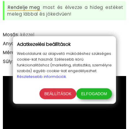
Rendelje meg
most és élvezze a hideg estéket
meleg lábbal és jókedvűen!
Mosás
: kézzel
Anyaga
: turmalin, poliészter pamut
Adatkezelési beállítások
Méret
: egy méret (38 - 44)
Weboldalunk az alapvető működéshez szükséges
cookie-kat használ. Szélesebb körű
Súly
: 40g
funkcionalitáshoz (marketing, statisztika, személyre
szabás) egyéb cookie-kat engedélyezhet.
Részletesebb információk.
BEÁLLÍTÁSOK
ELFOGADOM