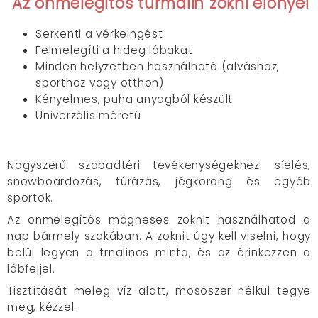
Az önmelegítős turmalin zokni előnyei
Serkenti a vérkeingést
Felmelegíti a hideg lábakat
Minden helyzetben használható (alváshoz,
sporthoz vagy otthon)
Kényelmes, puha anyagból készült
Univerzális méretű
Nagyszerű szabadtéri tevékenységekhez: síelés,
snowboardozás, túrázás, jégkorong és egyéb
sportok.
Az önmelegítős mágneses zoknit használhatod a
nap bármely szakában. A zoknit úgy kell viselni, hogy
belül legyen a trnalinos minta, és az érinkezzen a
lábfejjel.
Tisztítását meleg víz alatt, mosószer nélkül tegye
meg, kézzel.