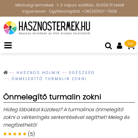
Minőségi termékek · 1-2 napos szállítás, 30.000 Ft felett
ingyenesen · Ügyfélszolgálat: +36(30)507-7908
168
HASZNOS HOLMIK
EGÉSZSÉG
ÖNMELEGÍTŐ TURMALIN ZOKNI
Önmelegítő turmalin zokni
Hideg lábakkal küzdesz? A turmalinos önmelegítő
zokni a vérkeringés serkentésével segíthet! Meleg és
megfizethető!
(5)