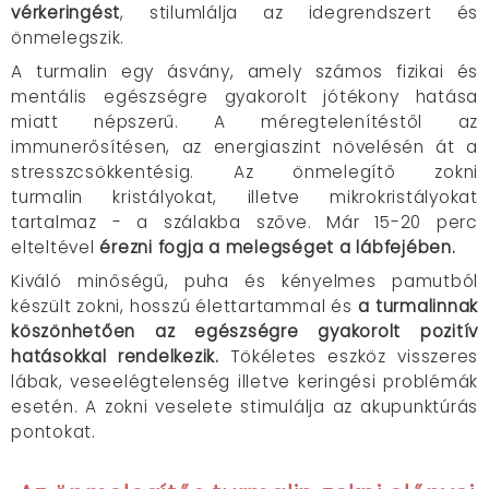
vérkeringést
, stilumlálja az idegrendszert és
önmelegszik.
A turmalin egy ásvány, amely számos fizikai és
mentális egészségre gyakorolt jótékony hatása
miatt népszerű. A méregtelenítéstől az
immunerősítésen, az energiaszint növelésén át a
stresszcsökkentésig. Az önmelegítő zokni
turmalin kristályokat, illetve mikrokristályokat
tartalmaz - a szálakba szőve. Már 15-20 perc
elteltével
érezni fogja a melegséget a lábfejében.
Kiváló minőségű, puha és kényelmes pamutból
készült zokni, hosszú élettartammal és
a turmalinnak
köszönhetően az egészségre gyakorolt pozitív
hatásokkal rendelkezik.
Tökéletes eszköz visszeres
lábak, veseelégtelenség illetve keringési problémák
esetén. A zokni veselete stimulálja az akupunktúrás
pontokat.