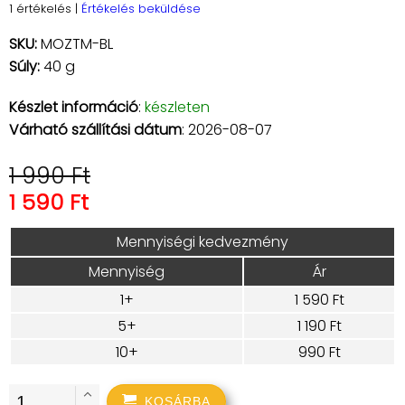
1 értékelés
|
Értékelés beküldése
SKU:
MOZTM-BL
Súly:
40 g
Készlet információ
:
készleten
Várható szállítási dátum
: 2026-08-07
1 990 Ft
1 590 Ft
Mennyiségi kedvezmény
Mennyiség
Ár
1+
1 590 Ft
5+
1 190 Ft
10+
990 Ft
KOSÁRBA