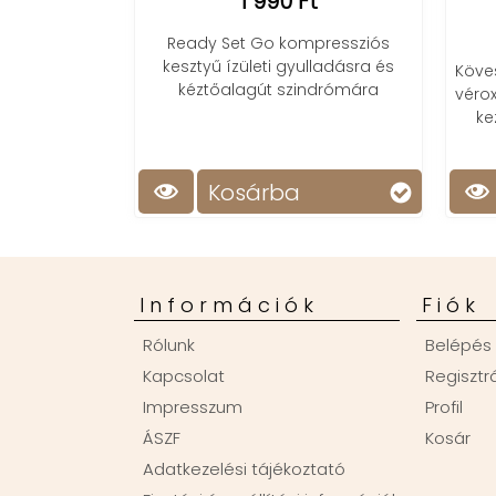
1 990 Ft
t
Ready Set Go kompressziós
kesztyű ízületi gyulladásra és
vító hátpánt,
Köve
kéztőalagút szindrómára
incért, 3
vérox
átrésszel.
ke
r
Kosárba
Információk
Fiók
Rólunk
Belépés
Kapcsolat
Regisztr
Impresszum
Profil
ÁSZF
Kosár
Adatkezelési tájékoztató