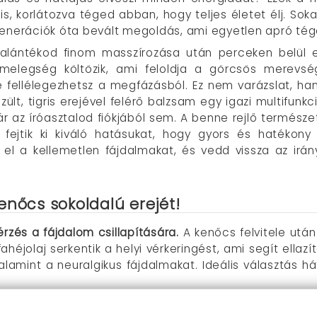
s, korlátozva téged abban, hogy teljes életet élj. So
enerációk óta bevált megoldás, ami egyetlen apró tége
 halántékod finom masszírozása után perceken belül e
melegség költözik, ami feloldja a görcsös merevség
e fellélegezhetsz a megfázásból. Ez nem varázslat, h
szült, tigris erejével felérő balzsam egy igazi multifu
r az íróasztalod fiókjából sem. A benne rejlő termész
n fejtik ki kiváló hatásukat, hogy gyors és hatékon
l a kellemetlen fájdalmakat, és vedd vissza az irányí
enőcs sokoldalú erejét!
rzés a fájdalom csillapítására.
A kenőcs felvitele után
héjolaj serkentik a helyi vérkeringést, ami segít ellazít
alamint a neuralgikus fájdalmakat. Ideális választás h
tvétel.
Megfáztál vagy influenzás vagy? A Xun Hu kámfo