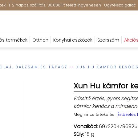
k · 1-2 napos szállítás, 30.000 Ft felett ingyenesen · Ügyfélszolgála
ós termékek
Otthon
Konyhai eszközök
Szerszám
Akció
OLAJ, BALZSAM ÉS TAPASZ
XUN HU KÁMFOR KENŐC
Xun Hu kámfor k
Frissítő érzés, gyors segí
kámfor kenőcs a mindenn
Még nincs értékelés
|
Értékelés
Vonalkód:
6972204796925
Súly:
18 g