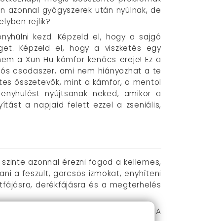
kan azonnal gyógyszerek után nyúlnak, de
lyben rejlik?
nyhülni kezd. Képzeld el, hogy a sajgó
et. Képzeld el, hogy a viszketés egy
anem a Xun Hu kámfor kenőcs ereje! Ez a
nkciós csodaszer, ami nem hiányozhat a te
etes összetevők, mint a kámfor, a mentol
y enyhülést nyújtsanak neked, amikor a
tást a napjaid felett ezzel a zseniális,
 szinte azonnal érezni fogod a kellemes,
ani a feszült, görcsös izmokat, enyhíteni
átfájásra, derékfájásra és a megterhelés
ros kenőcs a te legjobb barátod lesz. A