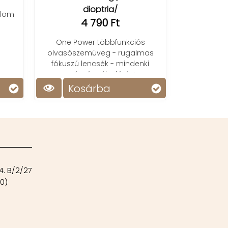
dioptria/
alom
4 790 Ft
Fascia ívtám
ín- és a t
One Power többfunkciós
olvasószemüveg - rugalmas
fókuszú lencsék - mindenki
számára éleslátás!
Kosárba
Ko
4. B/2/27
00)