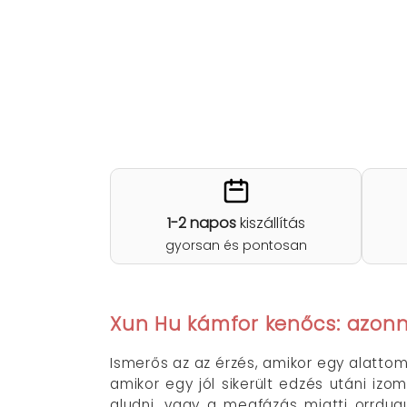
1-2 napos
kiszállítás
gyorsan és pontosan
Xun Hu kámfor kenőcs: azonn
Ismerős az az érzés, amikor egy alattom
amikor egy jól sikerült edzés utáni i
aludni, vagy a megfázás miatti orrdug