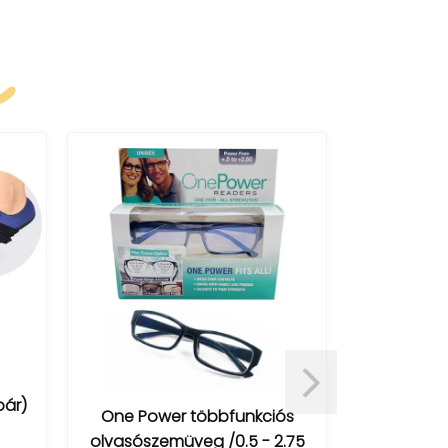
k
pár)
Gélbetét
One Power többfunkciós
fájda
olvasószemüveg /0.5 - 2.75