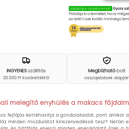
Várároljon bizalommal!
Gyors szá
Próbálja ki a terméket, ha az mégs
az árát! Csak kiválló minőségű te
INGYENES
szállítás
Megbízható
bolt
30.000 Ft kosárértéktől
visszajelzések alapjá
ali melegítő enyhülés a makacs fájdalm
os fejfájás kettéhasítja a gondolataidat, pont amikor
zomláz minden mozdulatot kínszenvedéssé tesz? Netán
ulás és hátfájás elveszi minden energiádat? Ezek a