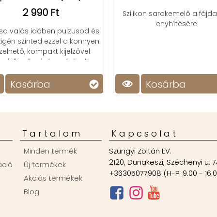
2 990 Ft
Szilikon sarokemelő a fájd
enyhítésére
sd valós időben pulzusod és
igén szinted ezzel a könnyen
zelhető, kompakt kijelzővel
endelkező oxigén mérővel!
Kosárba
Kosárba
Tartalom
Kapcsolat
Minden termék
Szungyi Zoltán EV.
2120, Dunakeszi, Széchenyi u. 7
áció
Új termékek
+36305077908 (H-P: 9.00 - 16.
Akciós termékek
Blog