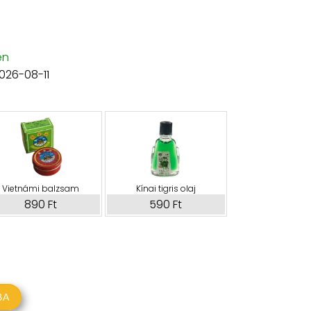
en
2026-08-11
Vietnámi balzsam
Kínai tigris olaj
890 Ft
590 Ft
BA