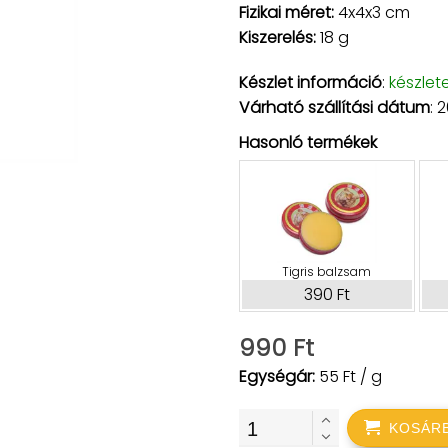
Fizikai méret:
4x4x3 cm
Kiszerelés:
18 g
Készlet információ
:
készlet
Várható szállítási dátum
: 
Hasonló termékek
Tigris balzsam
390 Ft
990 Ft
Egységár:
55 Ft / g
KOSÁR