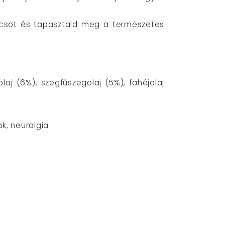
őcsöt és tapasztald meg a természetes
aj (6%), szegfűszegolaj (5%), fahéjolaj
ak, neuralgia