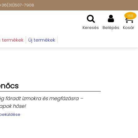
t: +36(30)507-7908
168
Keresés
Belépés
Kosár
s termékek
Új termékek
S
enőcs
tség fáradt izmokra és megfázásra –
apok hőse!
 beküldése