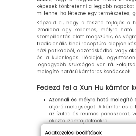
képesek tönkretenni a legjobb napokat i
mi lenne, ha létezne egy természetes, g
Képzeld el, hogy a feszítő fejfájás a
izmaidba egy kellemes, mélyre ható 
szempillantás alatt megszűnik, és végr
tradicionális kínai receptúra alapján ké
házi patikádból, edzőtáskádból vagy aká
és a különleges illóolajok, együttese
legnagyobb szükséged van rá. Felejtsd e
melegítő hatású kámforos kenőccsel!
Fedezd fel a Xun Hu kámfor k
Azonnali és mélyre ható melegítő é
átjáró melegséget. A kámfor és a fa
az ízületi és reumás panaszokat, v
okozta izomfájdalmakra.
Tiszta légutak és könnyebb lélegze
Adatkezelési beállítások