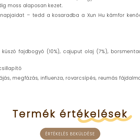
dig moss alaposan kezet.
a napjaidat – tedd a kosaradba a Xun Hu kámfor ken
, kúszó fajdbogyó (10%), cajuput olaj (
7%),
borsmentaol
sillapító
fájás, megfázás, influenza, rovarcsípés, reumás fájdalm
Termék
értékelések
ÉRTÉKELÉS BEKÜLDÉSE