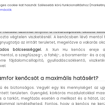
ut olaj belélegzése segít tisztítani az eldugult orro
s cookie-kat használ. Szélesebb körű funkcionalitáshoz (marketing,
ezd a felszabadító, hűsítő-melegítő hatást, ami megkön
rmációk.
ogfájás esetén
.
A lüktető, migrénes fejfájás pillanatok a
y borsónyi mennyiséget a halántékodra és a tarkódra,
leg a fogfájás okozta kellemetlen érzést is képes enyh
ító hatása azonnal enyhíti a rovarcsípések okozta kel
zta végtelen viszketésnél. A kenőcsben lévő mentol h
gnyugtatja az irritált területet, megelőzve a vakarás ok
zados bölcsességgel.
A Xun Hu kenőcs ereje a 
 mentol, a szegfűszeg-, a fahéj-, a borsmenta- és a c
re fájdalomcsillapító, gyulladáscsökkentő, viszketé
vel.
mfor kenőcsöt a maximális hatásért?
ű és biztonságos. Vegyél egy kis mennyiséget az uj
érintett területen. Gyengéd, körkörös mozdulatokkal mas
és a tarkót, megfázás esetén a mellkast és a hátat, i
kalommal ismételheted. Fontos, hogy a kenőcs ne kerül