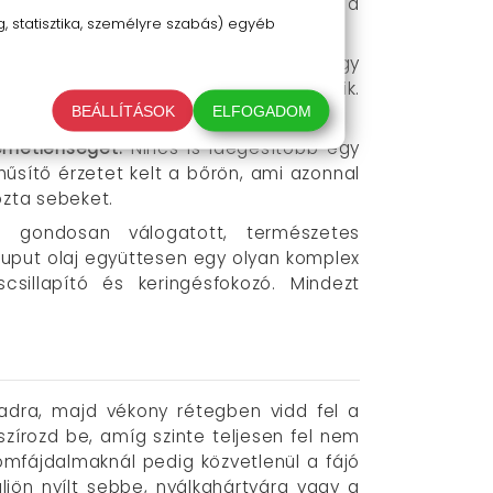
t és a légutakat. Dörzsölj egy keveset a
 statisztika, személyre szabás) egyéb
nyíti a légzést, különösen éjszaka.
latt elronthatja a kedved. Ne hagyd, hogy
 és érezd, ahogy a feszültség oldódik.
BEÁLLÍTÁSOK
ELFOGADOM
íteni.
lemetlenséget.
Nincs is idegesítőbb egy
űsítő érzetet kelt a bőrön, ami azonnal
ozta sebeket.
gondosan válogatott, természetes
ajuput olaj együttesen egy olyan komplex
scsillapító és keringésfokozó. Mindezt
jadra, majd vékony rétegben vidd fel a
szírozd be, amíg szinte teljesen fel nem
zomfájdalmaknál pedig közvetlenül a fájó
jön nyílt sebbe, nyálkahártyára vagy a