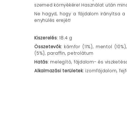
szemed környékére! Használat után min
Ne hagyd, hogy a fájdalom irányítsa 
enyhülés erejét!
Kiszerelés
: 18.4 g
Összetevők
: kámfor (11%), mentol (10%)
(5%), paraffin, petrolátum
Hatás
: melegítő, fájdalom- és viszketésc
Alkalmazási területek
: izomfájdalom, fej