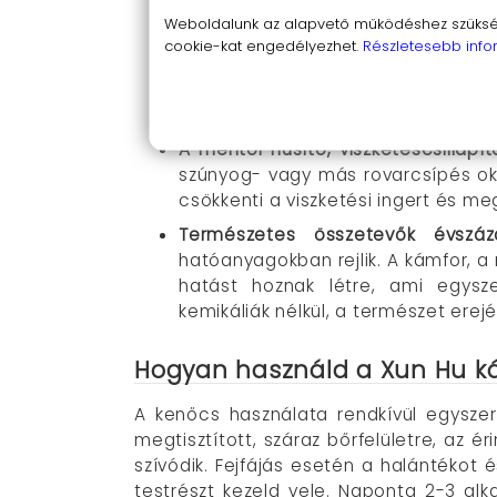
mentol, a borsmentaolaj és a cajup
Weboldalunk az alapvető működéshez szüksége
mellkasodra vagy a hátadra, és élv
cookie-kat engedélyezhet.
Részletesebb info
Villámgyors segítség fejfájás és f
átvegye az uralmat! Masszírozz eg
Külsőleg, az arcodra kenve átmeneti
A mentol hűsítő, viszketéscsillap
szúnyog- vagy más rovarcsípés oko
csökkenti a viszketési ingert és me
Természetes összetevők évszá
hatóanyagokban rejlik. A kámfor, a
hatást hoznak létre, ami egyszer
kemikáliák nélkül, a természet erejé
Hogyan használd a Xun Hu ká
A kenőcs használata rendkívül egyszer
megtisztított, száraz bőrfelületre, az 
szívódik. Fejfájás esetén a halántékot 
testrészt kezeld vele. Naponta 2-3 al