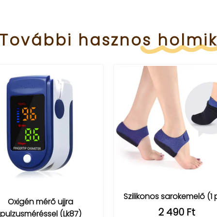
További
hasznos
holmi
Szilikonos sarokemelő (1 
Oxigén mérő ujjra
2 490 Ft
pulzusméréssel (Lk87)