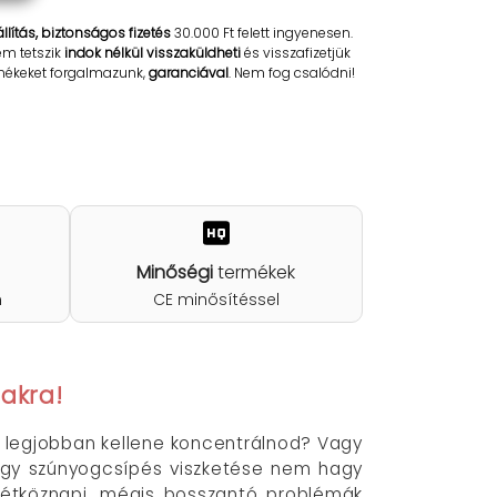
llítás, biztonságos fizetés
30.000 Ft felett ingyenesen.
em tetszik
indok nélkül visszaküldheti
és visszafizetjük
rmékeket forgalmazunk,
garanciával
. Nem fog csalódni!
Minőségi
termékek
n
CE minősítéssel
akra!
 a legjobban kellene koncentrálnod? Vagy
 egy szúnyogcsípés viszketése nem hagy
 hétköznapi, mégis bosszantó problémák