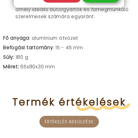
sablon professzionális minőségű eszköz,
amely ideális bútorgyártók és famegmunkáló
szerelmesek számára egyaránt.
Fő anyaga
: alumínium ötvözet
Befogási tartomány
: 15 - 45 mm
Súly:
180 g
Méret:
65x80x30 mm
Termék
értékelések
ÉRTÉKELÉS BEKÜLDÉSE