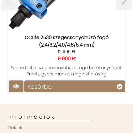
CCLife 2530 szegecsanyahúzó fogó
(2.4/3.2/4.0/4.8/6.4 mm)
12 900 Ft
9 900 Ft
Fedezd fel a szegecsanyahúzó fogó hatékonyságát!
Precíz, gyors munka, megbízhatóság
Kosárba
Információk
Rólunk