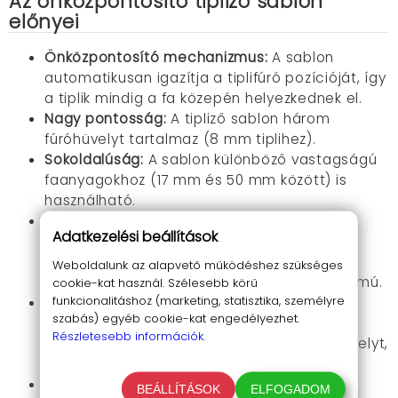
Az önközpontosító tipliző sablon
előnyei
Önközpontosító mechanizmus:
A sablon
automatikusan igazítja a tiplifúró pozícióját, így
a tiplik
mindig a fa közepén helyezkednek el.
Nagy pontosság:
A tipliző sablon három
fúróhüvelyt tartalmaz (8 mm tiplihez).
Sokoldalúság:
A sablon különböző vastagságú
faanyagokhoz (17 mm és 50 mm között) is
használható.
Tartósság:
A sablon magas minőségű
Adatkezelési beállítások
alumíniumötvözetből (6061)
és szerszámacélból (persely) készült,
Weboldalunk az alapvető működéshez szükséges
így ellenálló a kopással és hosszú élettartamú.
cookie-kat használ. Szélesebb körű
funkcionalitáshoz (marketing, statisztika, személyre
Könnyű használat:
A tiplifúró egyszerűen és
szabás) egyéb cookie-kat engedélyezhet.
kényelmesen használható. Csak rögzítsd a
Részletesebb információk.
sablont a faanyaghoz, helyezd fel a fúróhüvelyt,
és fúrd ki a tiplik lyukait.
Professzionális minőség:
A
BEÁLLÍTÁSOK
ELFOGADOM