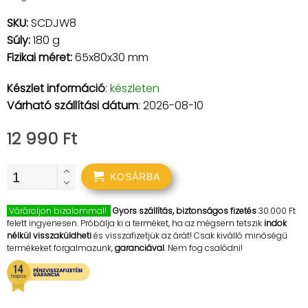
SKU:
SCDJW8
Súly:
180 g
Fizikai méret:
65x80x30 mm
Készlet információ
:
készleten
Várható szállítási dátum
: 2026-08-10
12 990 Ft
KOSÁRBA
Várároljon bizalommal!
Gyors szállítás, biztonságos fizetés
30.000 Ft
felett ingyenesen. Próbálja ki a terméket, ha az mégsem tetszik
indok
nélkül visszaküldheti
és visszafizetjük az árát! Csak kiválló minőségű
termékeket forgalmazunk,
garanciával
. Nem fog csalódni!