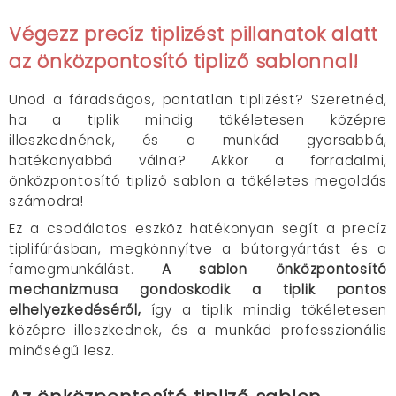
Végezz precíz tiplizést pillanatok alatt
az önközpontosító tipliző sablonnal!
Unod a fáradságos, pontatlan tiplizést? Szeretnéd,
ha a tiplik mindig tökéletesen középre
illeszkednének, és a munkád gyorsabbá,
hatékonyabbá válna? Akkor a forradalmi,
önközpontosító tipliző sablon a tökéletes megoldás
számodra!
Ez a csodálatos eszköz hatékonyan segít a precíz
tiplifúrásban, megkönnyítve a bútorgyártást és a
famegmunkálást.
A sablon önközpontosító
mechanizmusa gondoskodik a tiplik pontos
elhelyezkedéséről,
így a tiplik mindig tökéletesen
középre illeszkednek, és a munkád professzionális
minőségű lesz.