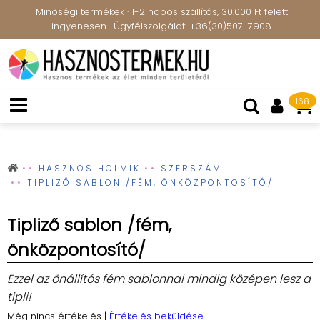
Minőségi termékek · 1-2 napos szállítás, 30.000 Ft felett
ingyenesen · Ügyfélszolgálat: +36(30)507-7908
168
HASZNOS HOLMIK
SZERSZÁM
TIPLIZŐ SABLON /FÉM, ÖNKÖZPONTOSÍTÓ/
Tipliző sablon /fém,
önközpontosító/
Ezzel az önállítós fém sablonnal mindig középen lesz a
tipli!
Még nincs értékelés
|
Értékelés beküldése