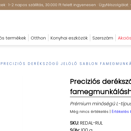
k · 1-2 napos szállítás, 30.000 Ft felett ingyenesen · Ügyfélszolgála
ós termékek
Otthon
Konyhai eszközök
Szerszám
Akció
PRECIZIÓS DERÉKSZÖGŰ JELÖLŐ SABLON FAMEGMUNK
Preciziós deréksz
famegmunkálás
Prémium minőségű L-típusú
Még nincs értékelés
|
Értékelés
SKU:
REDAL-RUL
Súly:
100 g