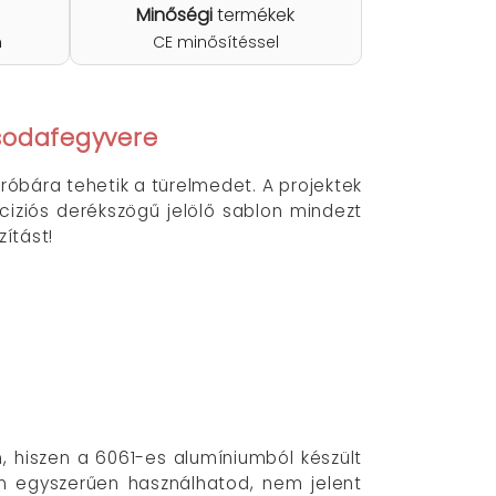
Minőségi
termékek
n
CE minősítéssel
csodafegyvere
róbára tehetik a türelmedet. A projektek
ciziós derékszögű jelölő sablon mindezt
ítást!
, hiszen a 6061-es alumíniumból készült
n egyszerűen használhatod, nem jelent