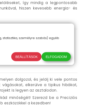
jelöléseket, így mindig a legpontosabb
unkával, hiszen kevesebb energia- és
kításában.
 statisztika, személyre szabás) egyéb
z.
án is.
yaránt.
BEÁLLÍTÁSOK
ELFOGADOM
elyen dolgozol, és jelölj ki vele pontos
ágásokat, elkerülve a tipikus hibákat,
jekt is legyen az asztalodon.
kád minőségét! Szerezd be a Preciziós
bb eszközökkel a kezedben!