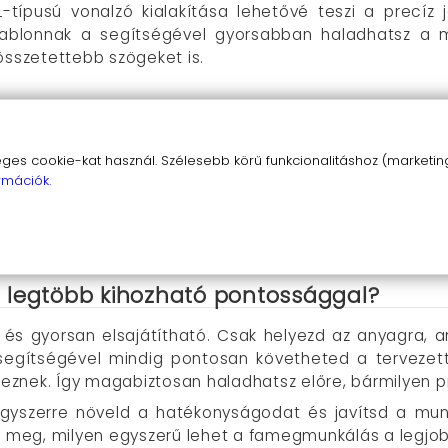
-típusú vonalzó kialakítása lehetővé teszi a precíz 
sablonnak a segítségével gyorsabban haladhatsz a m
összetettebb szögeket is.
jellemzője és előnye
segít a tökéletes derékszögek és egyenes vonalak kiala
s cookie-kat használ. Szélesebb körű funkcionalitáshoz (marketing,
 anyaga ellenáll a kopásnak, így hosszú élettartamú les
rmációk.
s fogás megkönnyíti a használatot hosszabb munkák sor
álasztás kezdő és gyakorlott famegmunkálók számára eg
segít abban, hogy mindig szem előtt legyen a műhelyben.
 legtöbb kihozható pontossággal?
és gyorsan elsajátítható. Csak helyezd az anyagra, am
segítségével mindig pontosan követheted a tervezett v
znek. Így magabiztosan haladhatsz előre, bármilyen pro
egyszerre növeld a hatékonyságodat és javítsd a mun
ld meg, milyen egyszerű lehet a famegmunkálás a legjo