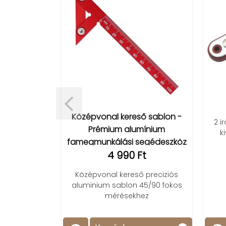
ő soablon
Középvonal kereső sablon -
2 i
Prémium alumínium
t
k
famegmunkálási segédeszköz
egyszerű
4 990 Ft
gát precíz
 használat,
Középvonal kereső preciziós
ény.
aluminium sablon 45/90 fokos
mérésekhez