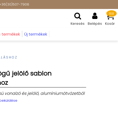
t: +36(30)507-7908
168
Keresés
Belépés
Kosár
s termékek
Új termékek
ÁLÁSHOZ
ögű jelölő sablon
hoz
 vonalzó és jelölő, alumíniumötvözetből
 beküldése