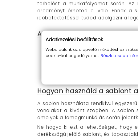
terhelést a munkafolyamat során. Az L
eredményt érheted el vele. Ennek a 
időbefektetéssel tudod kidolgozni a leg
A termék néhány kiemelkedő 
Adatkezelési beállítások
Pontosság és precizitás
: A sablon 
Weboldalunk az alapvető működéshez szüksége
Tartós és könnyű
: A 6061 alumínium
cookie-kat engedélyezhet.
Részletesebb info
Ergonomikus kialakítás
: A kényelme
Széleskörű felhasználás
: Ideális v
Színkódolás
: A feltűnő piros szín 
Hogyan használd a sablont a
A sablon használata rendkívül egyszerű 
vonalakat a kívánt szögben. A sablon 
amelyek a famegmunkálás során jelentke
Ne hagyd ki ezt a lehetőséget, hogy 
derékszögű jelölő sablont, és tapaszta