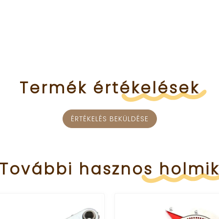
Termék
értékelések
ÉRTÉKELÉS BEKÜLDÉSE
További
hasznos
holmi