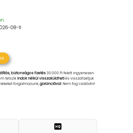
en
2026-08-11
BA
llítás, biztonságos fizetés
30.000 Ft felett ingyenesen.
em tetszik
indok nélkül visszaküldheti
és visszafizetjük
rmékeket forgalmazunk,
garanciával
. Nem fog csalódni!