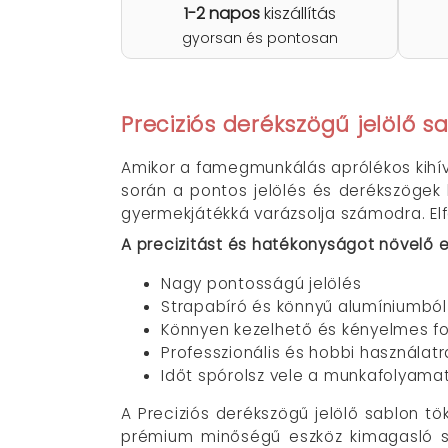
1-2 napos
kiszállítás
gyorsan és pontosan
Preciziós derékszögű jelölő 
Amikor a famegmunkálás aprólékos kihívá
során a pontos jelölés és derékszögek 
gyermekjátékká varázsolja számodra. Elf
A precizitást és hatékonyságot növelő e
Nagy pontosságú jelölés
Strapabíró és könnyű alumíniumból 
Könnyen kezelhető és kényelmes f
Professzionális és hobbi használatr
Időt spórolsz vele a munkafolyama
A Preciziós derékszögű jelölő sablon t
prémium minőségű eszköz kimagasló st