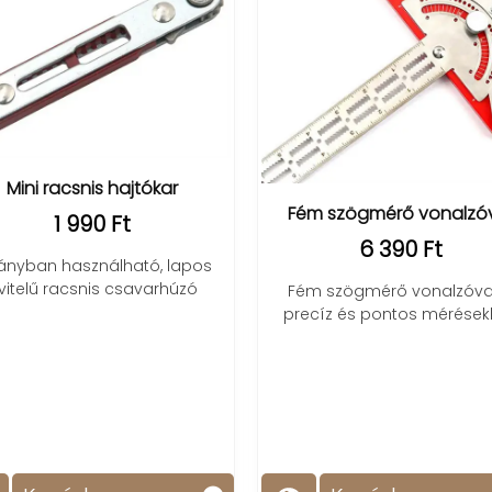
Mini racsnis hajtókar
Fém szögmérő vonalzó
1 990 Ft
6 390 Ft
rányban használható, lapos
ivitelű racsnis csavarhúzó
Fém szögmérő vonalzóva
precíz és pontos mérések