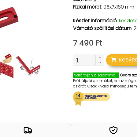
Fizikai méret:
95x7x160 mm
Készlet információ
:
készlet
Várható szállítási dátum
: 
7 490 Ft
KOSÁR
Várároljon bizalommal!
Gyors szá
Próbálja ki a terméket, ha az mégs
az árát! Csak kiválló minőségű te