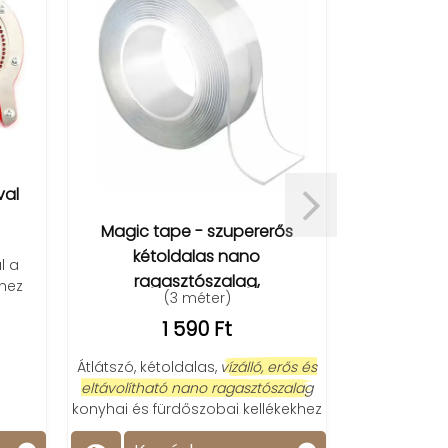
val
Magic tape - szupererős
30/60/90° 
kétoldalas nano
h
l a
ragasztószalag,
hez
(3 méter)
újrafelhasználható!
1 590 Ft
Alumínium sz
tartósság
Átlátszó, kétoldalas,
vízálló, erős és
munkához 
eltávolítható nano ragasztószalag
konyhai és fürdőszobai kellékekhez