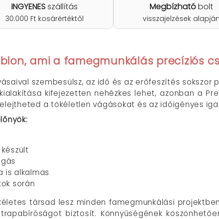
INGYENES
szállítás
Megbízható
bolt
30.000 Ft kosárértéktől
visszajelzések alapjá
sablon, ami a famegmunkálás precíziós 
saival szembesülsz, az idő és az erőfeszítés sokszor p
kialakítása kifejezetten nehézkes lehet, azonban a Pre
elejtheted a tökéletlen vágásokat és az időigényes igaz
lőnyök:
készült
ogás
a is alkalmas
tok során
ökéletes társad lesz minden famegmunkálási projektben
rapabíróságot biztosít. Könnyűségének köszönhetőe