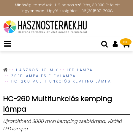
Minőségi termékek · 1-2 napos szállítás, 30.000 Ft felett
ingyenesen · Ügyfélszolgálat: +36(30)507-7908
168
HASZNOS HOLMIK
LED LÁMPA
ZSEBLÁMPA ÉS ELEMLÁMPA
HC-260 MULTIFUNKCIÓS KEMPING LÁMPA
HC-260 Multifunkciós kemping
lámpa
Újratölthető 3000 mAh kemping zseblámpa, vízálló
LED lámpa