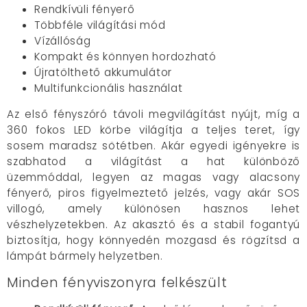
Rendkívüli fényerő
Többféle világítási mód
Vízállóság
Kompakt és könnyen hordozható
Újratölthető akkumulátor
Multifunkcionális használat
Az első fényszóró távoli megvilágítást nyújt, míg a
360 fokos LED körbe világítja a teljes teret, így
sosem maradsz sötétben. Akár egyedi igényekre is
szabhatod a világítást a hat különböző
üzemmóddal, legyen az magas vagy alacsony
fényerő, piros figyelmeztető jelzés, vagy akár SOS
villogó, amely különösen hasznos lehet
vészhelyzetekben. Az akasztó és a stabil fogantyú
biztosítja, hogy könnyedén mozgasd és rögzítsd a
lámpát bármely helyzetben.
Minden fényviszonyra felkészült