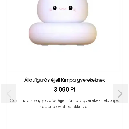
Állatfigurás éjjeli lámpa gyerekeknek
LED refle
3 990 Ft
macis vagy cicás éjjeli lámpa gyerekeknek, taps
Nagy fé
kapcsoloval és akksival.