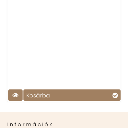
Kosárba
K
Információk