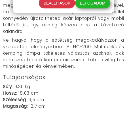
BEÁLLÍTÁSOK
ELFOGADOM
megfelelő világítási módot a gombok segítségével.
Ha merülne az akkumulátor, micro USB kábellel
könnyedén újratöltheted akár laptopról vagy mobil
töltőről is, így mindig készen állsz a következő
kalandra.
Ne hagyd, hogy a sötétség megakadályozzon a
szabadtéri élményekben! A HC-260 Multifunkciós
kemping lámpa tökéletes választás azoknak, akik
nem szeretnének kompromisszumot kötni a világítás
minőségében és kényelmében.
Tulajdonságok:
Súly
: 0,35 kg
Hossz
: 18,03 cm
Szélesség
: 9,5 cm
Magasság
: 12,7 cm