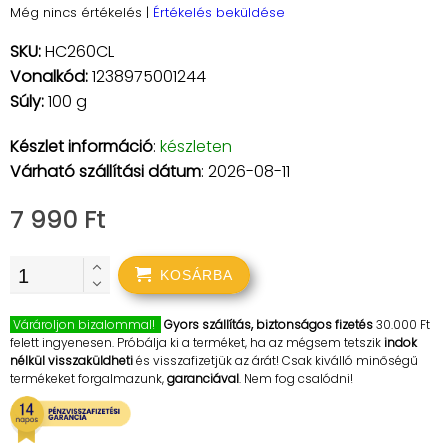
Még nincs értékelés
|
Értékelés beküldése
SKU:
HC260CL
Vonalkód:
1238975001244
Súly:
100 g
Készlet információ
:
készleten
Várható szállítási dátum
: 2026-08-11
7 990 Ft
KOSÁRBA
Várároljon bizalommal!
Gyors szállítás, biztonságos fizetés
30.000 Ft
felett ingyenesen. Próbálja ki a terméket, ha az mégsem tetszik
indok
nélkül visszaküldheti
és visszafizetjük az árát! Csak kiválló minőségű
termékeket forgalmazunk,
garanciával
. Nem fog csalódni!