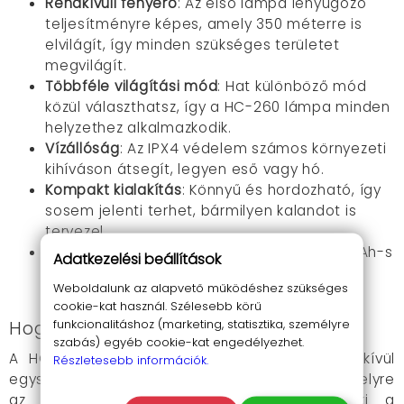
Rendkívüli fényerő
: Az első lámpa lenyűgöző
teljesítményre képes, amely 350 méterre is
elvilágít, így minden szükséges területet
megvilágít.
Többféle világítási mód
: Hat különböző mód
közül választhatsz, így a HC-260 lámpa minden
helyzethez alkalmazkodik.
Vízállóság
: Az IPX4 védelem számos környezeti
kihíváson átsegít, legyen eső vagy hó.
Kompakt kialakítás
: Könnyű és hordozható, így
sosem jelenti terhet, bármilyen kalandot is
tervezel.
Tartós akkumulátor
: Az újratölthető 3000 mAh-s
Adatkezelési beállítások
akkumulátor hosszú távú fényerőt biztosít,
Weboldalunk az alapvető működéshez szükséges
ráadásul mobil eszközeid is töltheted vele.
cookie-kat használ. Szélesebb körű
funkcionalitáshoz (marketing, statisztika, személyre
Hogyan használd?
szabás) egyéb cookie-kat engedélyezhet.
A HC-260 Multifunkciós kemping lámpa rendkívül
Részletesebb információk.
egyszerűen használható. Akaszd fel a kívánt helyre
az akasztó segítségével, majd válaszd ki a