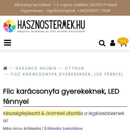
Minőségi termékek · 1-2 napos szállítás, 30.000 Ft felett
ingyenesen · Ügyfélszolgálat: +36(30)507-7908
168
HASZNOS HOLMIK
OTTHON
FILC KARÁCSONYFA GYEREKEKNEK, LED FÉNNYEL
Filc karácsonyfa gyerekeknek, LED
fénnyel
Készségfejlesztő & örömteli díszítés
a legkisebbeknek
is!
Még nincs értékelés
|
Értékelés beküldése