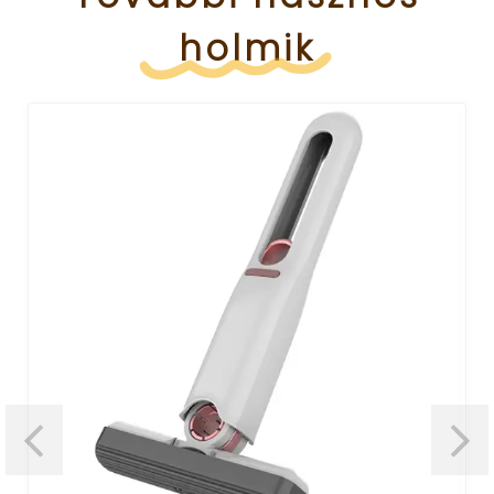
holmik