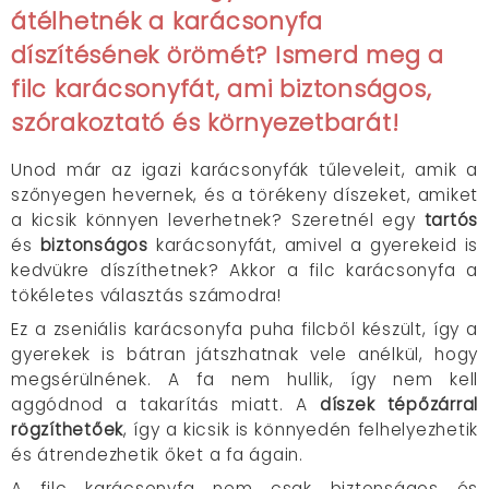
átélhetnék a karácsonyfa
díszítésének örömét? Ismerd meg a
filc karácsonyfát, ami
biztonságos
,
szórakoztató
és
környezetbarát
!
Unod már az igazi karácsonyfák tűleveleit, amik a
szőnyegen hevernek, és a törékeny díszeket, amiket
a kicsik könnyen leverhetnek? Szeretnél egy
tartós
és
biztonságos
karácsonyfát, amivel a gyerekeid is
kedvükre díszíthetnek? Akkor a filc karácsonyfa a
tökéletes választás számodra!
Ez a zseniális karácsonyfa puha filcből készült, így a
gyerekek is bátran játszhatnak vele anélkül, hogy
megsérülnének. A fa nem hullik, így nem kell
aggódnod a takarítás miatt. A
díszek tépőzárral
rögzíthetőek
, így a kicsik is könnyedén felhelyezhetik
és átrendezhetik őket a fa ágain.
A filc karácsonyfa nem csak biztonságos és