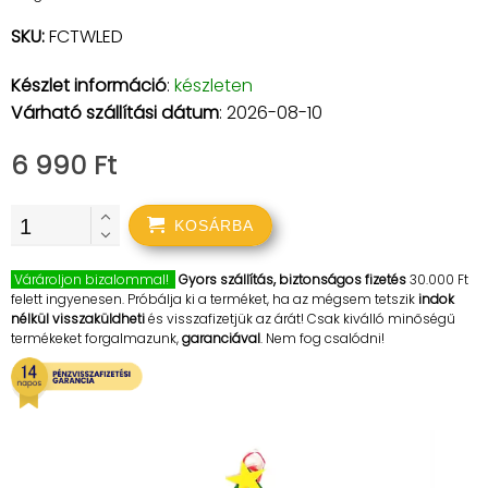
SKU:
FCTWLED
Készlet információ
:
készleten
Várható szállítási dátum
: 2026-08-10
6 990 Ft
KOSÁRBA
Várároljon bizalommal!
Gyors szállítás, biztonságos fizetés
30.000 Ft
felett ingyenesen. Próbálja ki a terméket, ha az mégsem tetszik
indok
nélkül visszaküldheti
és visszafizetjük az árát! Csak kiválló minőségű
termékeket forgalmazunk,
garanciával
. Nem fog csalódni!