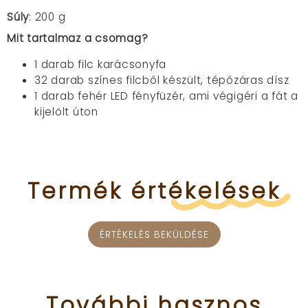
Súly
: 200 g
Mit tartalmaz a csomag?
1 darab filc karácsonyfa
32 darab színes filcből készült, tépőzáras dísz
1 darab fehér LED fényfüzér, ami végigéri a fát a
kijelölt úton
Termék
értékelések
ÉRTÉKELÉS BEKÜLDÉSE
További
hasznos