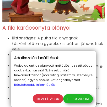
A filc karácsonyfa előnyei
Biztonságos:
A puha filc anyagnak
köszönhetően a gyerekek is bátran játszhatnak
vele.
Szórakoztató:
A gyerekek imádni fogják
Adatkezelési beállítások
díszíteni a fát a színes filcdíszekkel.
Környezetbarát:
A filc újrahasznosítható anyag,
Weboldalunk az alapvető működéshez szükséges
cookie-kat használ. Szélesebb körű
így a fa évekig használható.
funkcionalitáshoz (marketing, statisztika, személyre
Tartós:
A filc karácsonyfa nem hullik a levele,
szabás) egyéb cookie-kat engedélyezhet.
így nem kell aggódnod a takarítás miatt.
Részletesebb információk.
Könnyen összeszerelhető:
A fa pillanatok alatt
felállítható és leszerelhető.
Könnyen díszíthető:
A filc karácsonyfához
BEÁLLÍTÁSOK
ELFOGADOM
tépőzáras díszek járnak, amelyeket a gyerekek