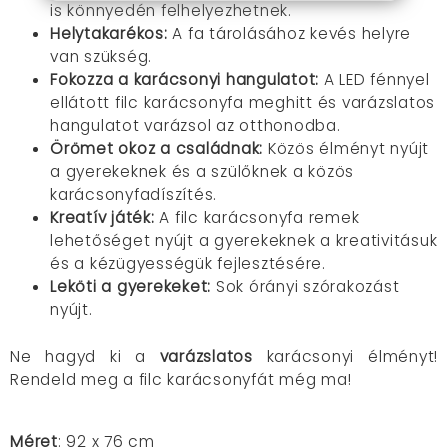
is könnyedén felhelyezhetnek.
Helytakarékos:
A fa tárolásához kevés helyre
van szükség.
Fokozza a karácsonyi hangulatot:
A LED fénnyel
ellátott filc karácsonyfa meghitt és varázslatos
hangulatot varázsol az otthonodba.
Örömet okoz a családnak:
Közös élményt nyújt
a gyerekeknek és a szülőknek a közös
karácsonyfadíszítés.
Kreatív játék:
A filc karácsonyfa remek
lehetőséget nyújt a gyerekeknek a kreativitásuk
és a kézügyességük fejlesztésére.
Leköti a gyerekeket:
Sok órányi szórakozást
nyújt.
Ne hagyd ki a
varázslatos
karácsonyi élményt!
Rendeld meg a filc karácsonyfát még ma!
Méret
: 92 x 76 cm