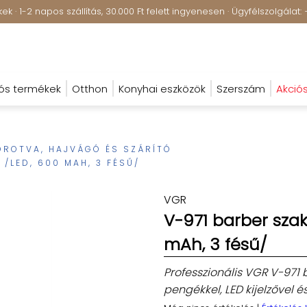
k · 1-2 napos szállítás, 30.000 Ft felett ingyenesen · Ügyfélszolgála
ós termékek
Otthon
Konyhai eszközök
Szerszám
Akció
OROTVA, HAJVÁGÓ ÉS SZÁRÍTÓ
/LED, 600 MAH, 3 FÉSŰ/
VGR
V-971 barber szak
mAh, 3 fésű/
Professzionális VGR V-971 
pengékkel, LED kijelzővel 