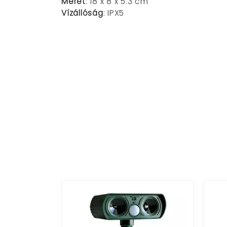
Méret
: 18 x 8 x 5.3 cm
Vízállóság
: IPX5