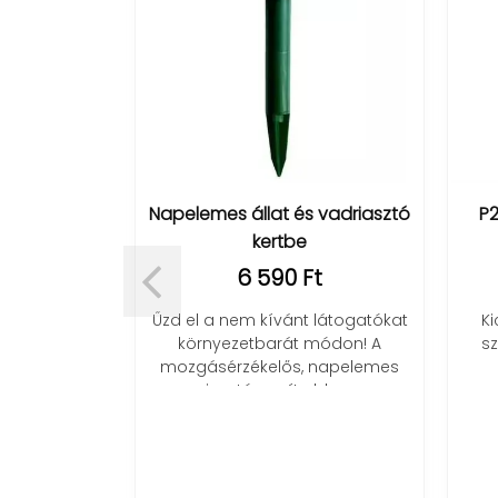
-12 PC ház
Napelemes állat és vadriasztó
P2
120 mm
kertbe
t
6 590 Ft
ó hűtés
Űzd el a nem kívánt látogatókat
Ki
al! Szuper
környezetbarát módon! A
sz
atakarékos
mozgásérzékelős, napelemes
.
riasztó segít ebben.