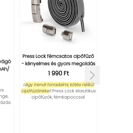
Press Lock fémcsatos cipőfűző
jvágó
- kényelmes és gyors megoldás
mAh/
1 990 Ft
Légy trendi forradalmi, kötés nélkül
os
cipőfűzőinkkel!
Press Lock elasztikus
enge,
cipőfűzők, fémkapoccsal.
mázás.
X119 USB C 