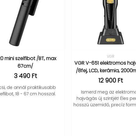
VGR
0 mini szelfibot /BT, max
VGR V-651 elektromos ha
67cm/
/8fej, LCD, kerámia, 2000
3 490 Ft
12 900 Ft
csi, de annál praktikusabb
Ismerd meg az elektrom
eflibot, 18 - 67 cm hosszal.
hajvágás új szintjét! Éles p
hosszú üzemidő, precíz for