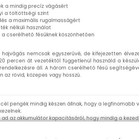
k a mindig precíz vágásért
i a töltöttségi szint
dés a maximális rugalmasságért
ték nélküli használat
 a cserélhető fésűknek köszönhetően
a hajvágás nemcsak egyszerűvé, de kifejezetten élvezet
120 percen át vezetéktől függetlenül használd a kész
endelkezésre áll. A három cserélhető fésű segítségéve
en az rövid, közepes vagy hosszú.
cél pengék mindig készen állnak, hogy a legfinomabb vá
kezelnek.
st ad az akkumulátor kapacitásáról, hogy mindig a keze
léket akár 120 percig is használhatod vezeték nélkül, míg