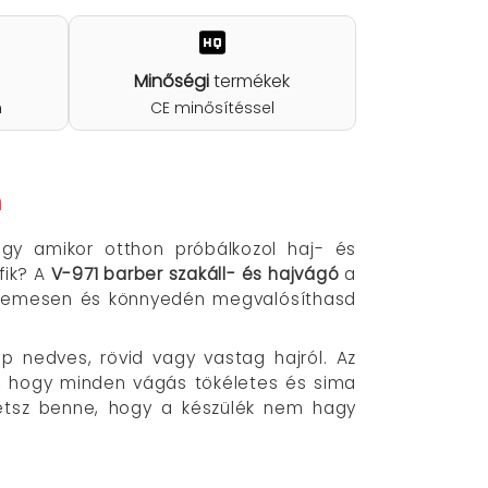
Minőségi
termékek
n
CE minősítéssel
n
gy amikor otthon próbálkozol haj- és
fik? A
V-971 barber szakáll- és hajvágó
a
yelemesen és könnyedén megvalósíthasd
p nedves, rövid vagy vastag hajról. Az
k, hogy minden vágás tökéletes és sima
ehetsz benne, hogy a készülék nem hagy