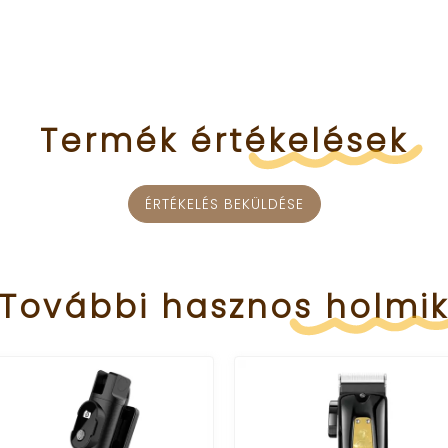
Termék
értékelések
ÉRTÉKELÉS BEKÜLDÉSE
További
hasznos
holmi