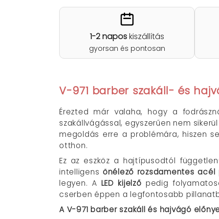
1-2 napos
kiszállítás
gyorsan és pontosan
V-971 barber szakáll- és hajv
Érezted már valaha, hogy a fodrászn
szakállvágással, egyszerűen nem sikerül
megoldás erre a problémára, hiszen s
otthon.
Ez az eszköz a hajtípusodtól függetle
intelligens
önélező rozsdamentes acél
legyen. A
LED kijelző
pedig folyamatosa
cserben éppen a legfontosabb pillanat
A V-971 barber szakáll és hajvágó előnye