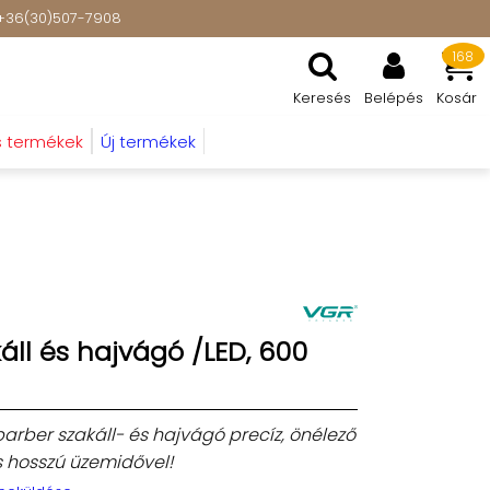
t: +36(30)507-7908
168
Keresés
Belépés
Kosár
s termékek
Új termékek
áll és hajvágó /LED, 600
barber szakáll- és hajvágó precíz, önélező
és hosszú üzemidővel!