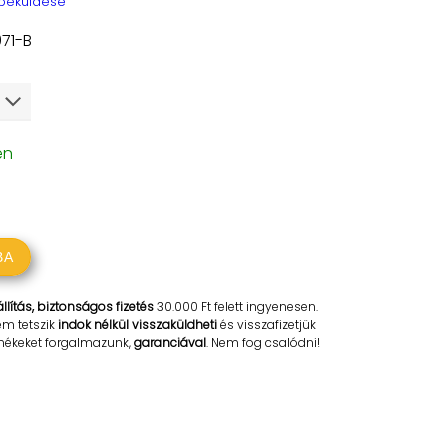
 beküldése
71-B
en
BA
llítás, biztonságos fizetés
30.000 Ft felett ingyenesen.
em tetszik
indok nélkül visszaküldheti
és visszafizetjük
rmékeket forgalmazunk,
garanciával
. Nem fog csalódni!