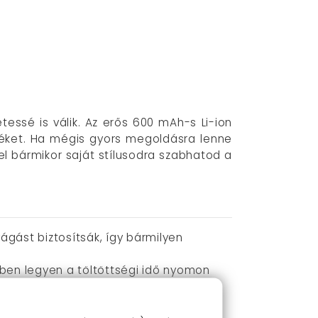
essé is válik. Az erős 600 mAh-s Li-ion
üléket. Ha mégis gyors megoldásra lenne
l bármikor saját stílusodra szabhatod a
gást biztosítsák, így bármilyen
dben legyen a töltöttségi idő nyomon
 a töltési idő mindössze 1,5 óra.