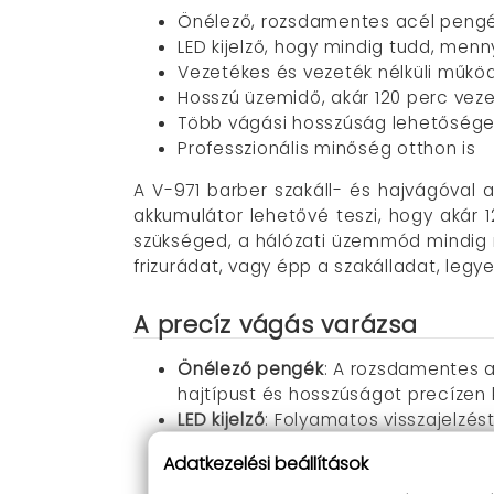
Önélező, rozsdamentes acél pengé
LED kijelző, hogy mindig tudd, menny
Vezetékes és vezeték nélküli műkö
Hosszú üzemidő, akár 120 perc veze
Több vágási hosszúság lehetősége
Professzionális minőség otthon is
A V-971 barber szakáll- és hajvágóval 
akkumulátor lehetővé teszi, hogy akár 
szükséged, a hálózati üzemmód mindig r
frizurádat, vagy épp a szakálladat, legy
A precíz vágás varázsa
Önélező pengék
: A rozsdamentes a
hajtípust és hosszúságot precízen 
LED kijelző
: Folyamatos visszajelzé
követése.
Adatkezelési beállítások
Vezeték nélküli szabadság
: A készü