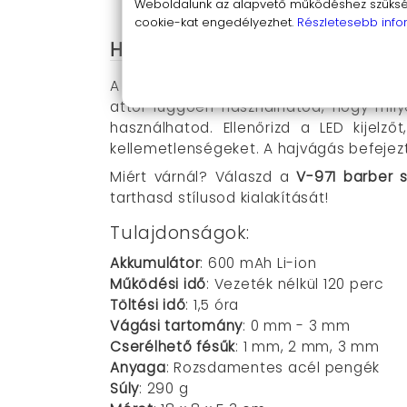
Könnyen kezelhető, ergonomikus kia
Weboldalunk az alapvető működéshez szüksége
cookie-kat engedélyezhet.
Részletesebb info
Használati útmutató
A V-971 barber szakáll- és hajvágó kön
attól függően használhatod, hogy mily
használhatod. Ellenőrizd a LED kijelz
kellemetlenségeket. A hajvágás befejezt
Miért várnál? Válaszd a
V-971 barber s
tarthasd stílusod kialakítását!
Tulajdonságok:
Akkumulátor
: 600 mAh Li-ion
Működési idő
: Vezeték nélkül 120 perc
Töltési idő
: 1,5 óra
Vágási tartomány
: 0 mm - 3 mm
Cserélhető fésűk
: 1 mm, 2 mm, 3 mm
Anyaga
: Rozsdamentes acél pengék
Súly
: 290 g