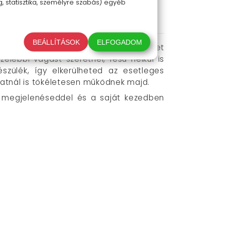
 élménnyé válik.
 statisztika, személyre szabás) egyéb
BEÁLLÍTÁSOK
ELFOGADOM
lt felhasználóról. A cserélhető fésűket
lebbi vágást szeretnél, fésű nélkül is
észülék, így elkerülheted az esetleges
latnál is tökéletesen működnek majd.
a megjelenéseddel és a saját kezedben