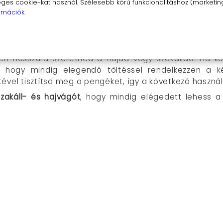
lakítás
: Könnyedén kezelheted, így a hajvágás valóban
s cookie-kat használ. Szélesebb körű funkcionalitáshoz (marketing,
rmációk.
nyedén használható, legyen szó kezdőről vagy tapaszta
en hosszúra szeretnéd a hajad vagy szakállad. Ha köze
őt, hogy mindig elegendő töltéssel rendelkezzen a k
ével tisztítsd meg a pengéket, így a következő haszná
zakáll- és hajvágót
, hogy mindig elégedett lehess 