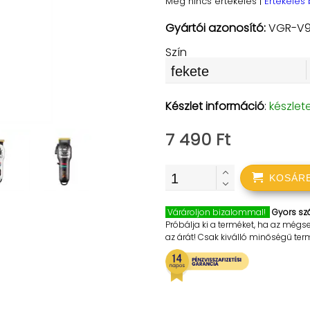
Még nincs értékelés
|
Értékelés
Gyártói azonosító:
VGR-V9
Szín
Készlet információ
:
készlet
7 490 Ft
KOSÁR
Várároljon bizalommal!
Gyors szá
Próbálja ki a terméket, ha az mégs
az árát! Csak kiválló minőségű te