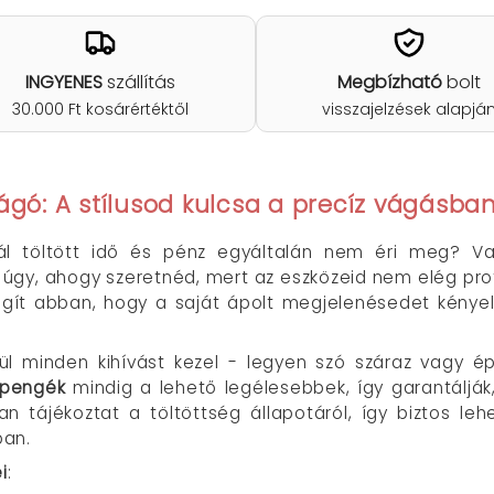
INGYENES
szállítás
Megbízható
bolt
30.000 Ft kosárértéktől
visszajelzések alapjá
ágó: A stílusod kulcsa a precíz vágásba
ál töltött idő és pénz egyáltalán nem éri meg? Va
 úgy, ahogy szeretnéd, mert az eszközeid nem elég pro
egít abban, hogy a saját ápolt megjelenésedet kén
nül minden kihívást kezel - legyen szó száraz vagy ép
 pengék
mindig a lehető legélesebbek, így garantáljá
n tájékoztat a töltöttség állapotáról, így biztos l
ban.
i
: