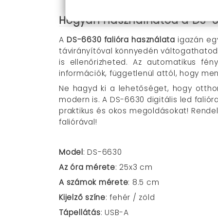
Hogyan használhatod a DS-66
A
DS-6630 falióra használata
igazán egy
távirányítóval könnyedén váltogathatod
is ellenőrizheted. Az automatikus fé
információk, függetlenül attól, hogy men
Ne hagyd ki a lehetőséget, hogy ottho
modern is. A DS-6630 digitális led falió
praktikus és okos megoldásokat! Rende
faliórával!
Model
: DS-6630
Az óra mérete
:
25x3 cm
A számok mérete
: 8.5 cm
Kijelző színe
: fehér / zöld
Tápellátás
: USB-A