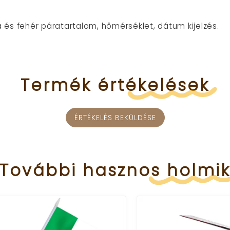
ja és fehér páratartalom, hőmérséklet, dátum kijelzés.
Termék
értékelések
ÉRTÉKELÉS BEKÜLDÉSE
További
hasznos
holmi