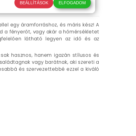
BEÁLLÍTÁSOK
ELFOGADOM
llel egy áramforráshoz, és máris kész! A
d a fényerőt, vagy akár a hőmérsékletet
gfelelően látható legyen az idő és az
csak hasznos, hanem igazán stílusos és
családtagnak vagy barátnak, aki szereti a
sabbá és szervezettebbé ezzel a kiváló