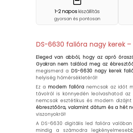
1-2 napos
kiszállítás
gyorsan és pontosan
DS-6630 falióra nagy kerek –
Eleged van abból, hogy az apró óraszá
Gyakran nem találod meg az ébresztőó
megismerd a
DS-6630 nagy kerek fali
helyiség hőmérsékletéről!
Ez a
modern falióra
nemcsak az időt m
távolról is könnyedén leolvashatod a
nemcsak esztétikus és modern dizájnt 
ébresztőóra, valamint dátum és a hét na
viszonyokról!
A DS-6630 digitális led falióra valóba
mindig a számodra legkényelmesebb 