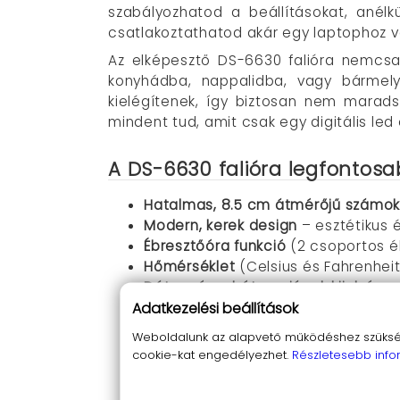
szabályozhatod a beállításokat, anélk
csatlakoztathatod akár egy laptophoz va
Az elképesztő DS-6630 falióra nemcsak
konyhádba, nappalidba, vagy bármely
kielégítenek, így biztosan nem marads
mindent tud, amit csak egy digitális led 
A DS-6630 falióra legfontosa
Hatalmas, 8.5 cm átmérőjű számok
Modern, kerek design
– esztétikus 
Ébresztőóra funkció
(2 csoportos 
Hőmérséklet
(Celsius és Fahrenheit
Dátum és a hét napjának kijelzése
–
Adatkezelési beállítások
USB tápellátás
– egyszerűen csatla
Távirányító
– kényelmes vezérlés ané
Weboldalunk az alapvető működéshez szüksége
10 manuális/automatikus fényerő sz
cookie-kat engedélyezhet.
Részletesebb info
Stopper és visszaszámláló funkciók
Memória mód
: a tápfeszültség lev