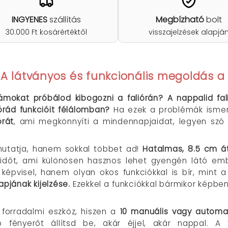
INGYENES
szállítás
Megbízható
bolt
30.000 Ft kosárértéktől
visszajelzések alapjá
 A látványos és funkcionális megoldás 
mokat próbálod kibogozni a faliórán? A nappalid fa
rád funkcióit félálomban?
Ha ezek a problémák ismerő
órát
, ami megkönnyíti a mindennapjaidat, legyen szó 
utatja, hanem sokkal többet ad!
Hatalmas, 8.5 cm á
z időt, ami különösen hasznos lehet gyengén látó e
képvisel, hanem olyan okos funkciókkal is bír, mint 
pjának kijelzése.
Ezekkel a funkciókkal bármikor képben 
n forradalmi eszköz, hiszen a
10 manuális vagy automat
fényerőt állítsd be, akár éjjel, akár nappal. A