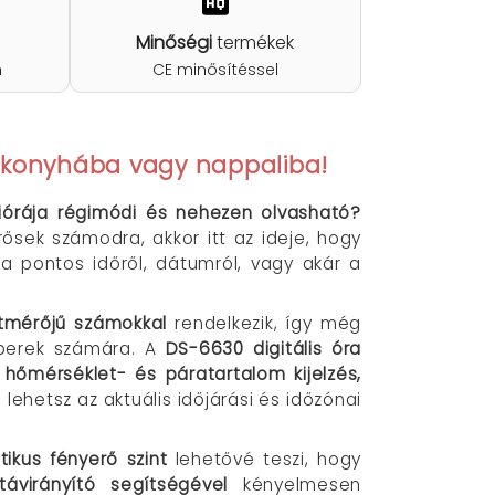
Minőségi
termékek
n
CE minősítéssel
a konyhába vagy nappaliba!
liórája régimódi és nehezen olvasható?
sek számodra, akkor itt az ideje, hogy
a pontos időről, dátumról, vagy akár a
tmérőjű számokkal
rendelkezik, így még
mberek számára. A
DS-6630 digitális óra
a
hőmérséklet- és páratartalom kijelzés,
lehetsz az aktuális időjárási és időzónai
ikus fényerő szint
lehetővé teszi, hogy
távirányító segítségével
kényelmesen