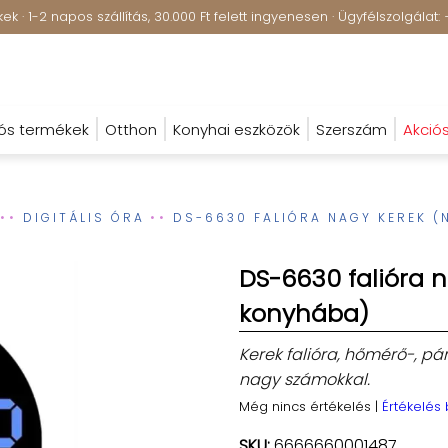
k · 1-2 napos szállítás, 30.000 Ft felett ingyenesen · Ügyfélszolgála
ós termékek
Otthon
Konyhai eszközök
Szerszám
Akció
DIGITÁLIS ÓRA
DS-6630 FALIÓRA NAGY KEREK (
DS-6630 falióra 
konyhába)
Kerek falióra, hőmérő-, pá
nagy számokkal.
Még nincs értékelés
|
Értékelés
SKU:
6666660001487