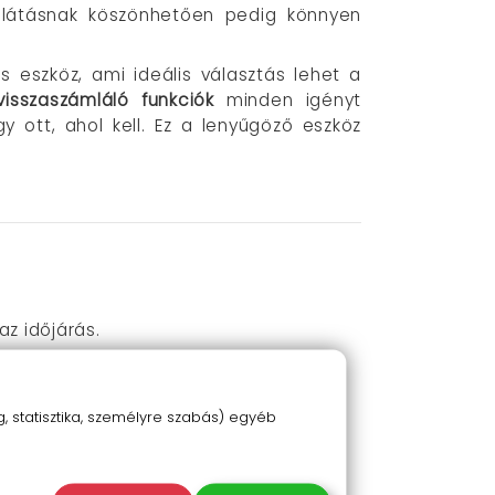
pellátásnak köszönhetően pedig könnyen
 eszköz, ami ideális választás lehet a
isszaszámláló funkciók
minden igényt
 ott, ahol kell. Ez a lenyűgöző eszköz
az időjárás.
 statisztika, személyre szabás) egyéb
 tevékenységhez.
em szükséges hozzá.