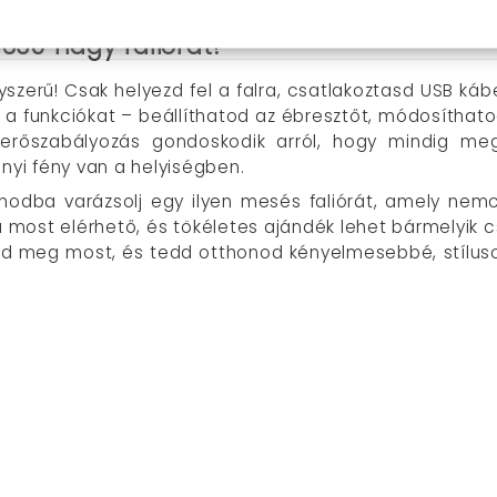
30 nagy faliórát?
szerű! Csak helyezd fel a falra, csatlakoztasd USB kábe
 a funkciókat – beállíthatod az ébresztőt, módosíthato
nyerőszabályozás gondoskodik arról, hogy mindig me
nyi fény van a helyiségben.
nodba varázsolj egy ilyen mesés faliórát, amely nem
ra most elérhető, és tökéletes ajándék lehet bármelyik 
ld meg most, és tedd otthonod kényelmesebbé, stíluso