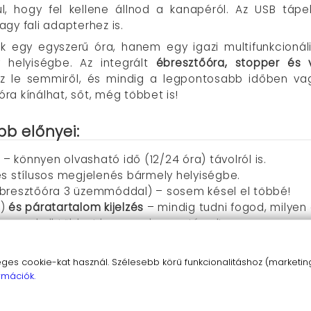
ül, hogy fel kellene állnod a kanapéról. Az USB tá
gy fali adapterhez is.
 egy egyszerű óra, hanem egy igazi multifunkcionális
 helyiségbe. Az integrált
ébresztőóra, stopper és v
z le semmiről, és mindig a legpontosabb időben vagy
óra kínálhat, sőt, még többet is!
bb előnyei:
– könnyen olvasható idő (
12/24 óra)
távolról is.
és stílusos megjelenés bármely helyiségbe.
ébresztőóra 3 üzemmóddal)
– sosem késel el többé!
)
és páratartalom kijelzés
– mindig tudni fogod, milyen 
 nem kell többet keresned a naptárad!
koztatható, bárhol használható.
lkül, hogy felállnál.
s cookie-kat használ. Szélesebb körű funkcionalitáshoz (marketing,
int
– állítsd be a számodra tökéletes fényt.
rmációk.
– ideális a főzéshez, edzéshez vagy bármely időzített
álasztása után is megtartja a beállításokat. 2 x AAA el