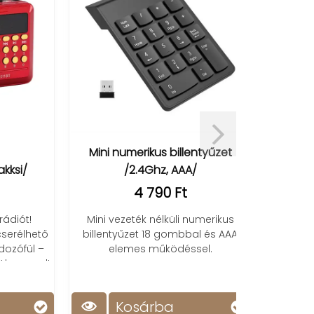
Mini numerikus billentyűzet
4 in 1 U
/
/2.4Ghz, AAA/
4 790 Ft
1 méter ho
t!
Mini vezeték nélküli numerikus
kábel iOS, A
élhető
billentyűzet 18 gombbal és AAA
minden US
fül –
elemes működéssel.
ma
nggal!
Kosárba
Ko