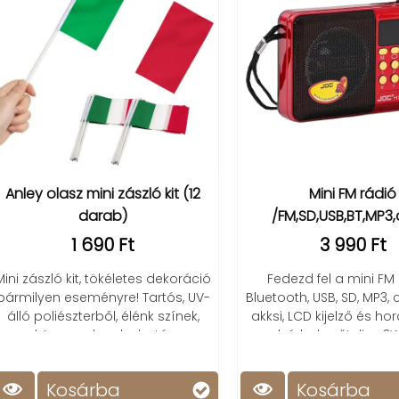
ey olasz mini zászló kit (12
Mini FM rádió
darab)
/FM,SD,USB,BT,MP3,akksi
1 690 Ft
3 990 Ft
zászló kit, tökéletes dekoráció
Fedezd fel a mini FM rádió
ilyen eseményre! Tartós, UV-
Bluetooth, USB, SD, MP3, cser
ó poliészterből, élénk színek,
akksi, LCD kijelző és hordozó
könnyen hordozható.
zene bárhol, erőteljes 3W ha
Kosárba
Kosárba