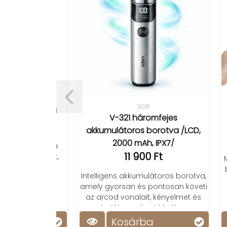
VGR
dörítő fésű
Anl
V-321 háromfejes
t
akkumulátoros borotva /LCD,
2000 mAh, IPX7/
önnyedén a
11 900 Ft
, ami simít,
Mini 
 és tartós
bárm
Intelligens akkumulátoros borotva,
gubancmentes
áll
amely gyorsan és pontosan követi
az arcod vonalait, kényelmet és
hatékonyságot kínálva.
Kosárba