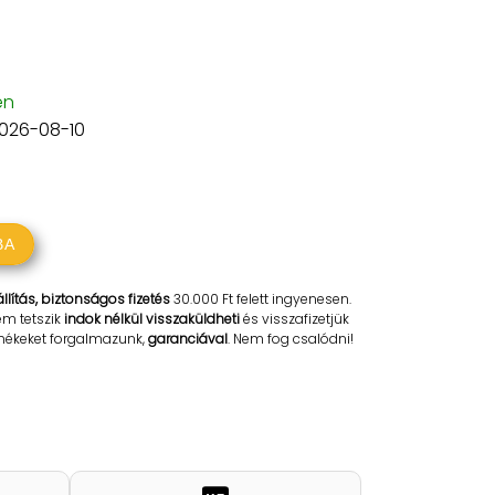
en
2026-08-10
BA
llítás, biztonságos fizetés
30.000 Ft felett ingyenesen.
em tetszik
indok nélkül visszaküldheti
és visszafizetjük
rmékeket forgalmazunk,
garanciával
. Nem fog csalódni!