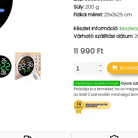
Súly:
200 g
Fizikai méret:
25x3x25 cm
Készlet információ
:
készlet
Várható szállítási dátum
: 
11 990 Ft
KOSÁR
Várároljon bizalommal!
Gyors szá
Próbálja ki a terméket, ha az mégs
az árát! Csak kiválló minőségű te