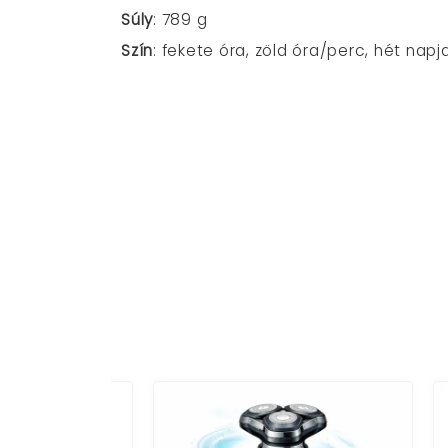
Súly
: 789 g
Szín
: fekete óra, zöld óra/perc, hét nap