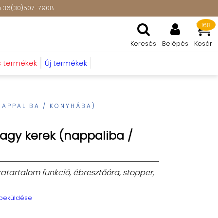
t: +36(30)507-7908
168
Keresés
Belépés
Kosár
s termékek
Új termékek
NAPPALIBA / KONYHÁBA)
nagy kerek (nappaliba /
ratartalom funkció, ébresztőóra, stopper,
 beküldése