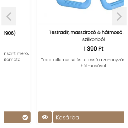
Testradír, masszírozó & hátmosó szalag
szilikonból
1 390 Ft
Tedd kellemessé és teljessé a zuhanyzást a szilikon
hátmosóval
Kosárba