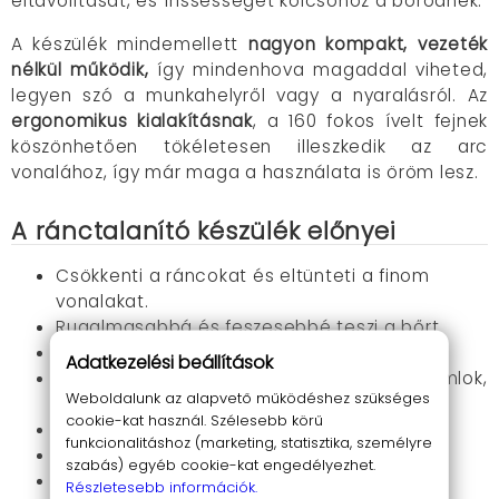
eltávolítását, és frissességet kölcsönöz a bőrödnek.
A készülék mindemellett
nagyon kompakt, vezeték
nélkül működik,
így mindenhova magaddal viheted,
legyen szó a munkahelyről vagy a nyaralásról. Az
ergonomikus kialakításnak
, a 160 fokos ívelt fejnek
köszönhetően tökéletesen illeszkedik az arc
vonalához, így már maga a használata is öröm lesz.
A ránctalanító készülék előnyei
Csökkenti a ráncokat és eltünteti a finom
vonalakat.
Rugalmasabbá és feszesebbé teszi a bőrt
Revitalizálja a bőrt
Adatkezelési beállítások
Több területen használhatod, arc, nyak, homlok,
Weboldalunk az alapvető működéshez szükséges
stb.
cookie-kat használ. Szélesebb körű
Serkenti a bőr saját kollagéntermelést
funkcionalitáshoz (marketing, statisztika, személyre
Fájdalommentes és biztonságos.
szabás) egyéb cookie-kat engedélyezhet.
Akkumlátoros működés, vezetékek nélkül
Részletesebb információk.