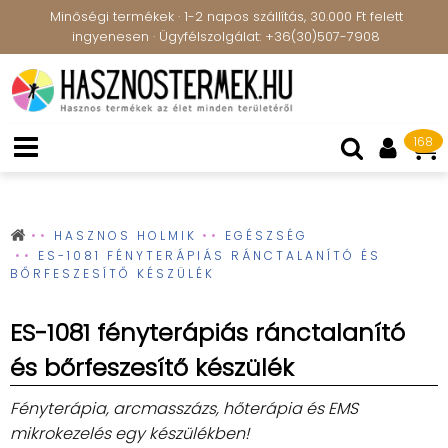
Minőségi termékek · 1-2 napos szállítás, 30.000 Ft felett
ingyenesen · Ügyfélszolgálat: +36(30)507-7908
168
HASZNOS HOLMIK
EGÉSZSÉG
ES-1081 FÉNYTERÁPIÁS RÁNCTALANÍTÓ ÉS
BŐRFESZESÍTŐ KÉSZÜLÉK
ES-1081 fényterápiás ránctalanító
és bőrfeszesítő készülék
Fényterápia, arcmasszázs, hőterápia és EMS
mikrokezelés egy készülékben!