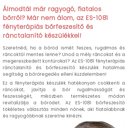
Álmodtál már ragyogó, fiatalos
bőrről? Már nem álom, az ES-1081
fényterápiás bőrfeszesítő és
ránctalanító készülékkel!
Szeretnéd, ha a bőröd ismét feszes, rugalmas és
ráncoktól mentes lenne? Unod a mély ráncokat és a
megereszkedett kontúrokat? Az ES-1081 fényterápiás
ránctalanító és bőrfeszesítő készülék hatalmas
segítség a bőröregedés elleni küzdelemben!
Ez a fényterápiás készülék hatékonyan csökkenti a
ráncokat, javítja a bőr rugalmasságát és
feszességét, miközben természetes módon
revitalizálja a bőrödet. Az ES-1081 bőrfeszesítő
tökéletes választás minden nőnek, aki fiatalabbnak
és ragyogóbbnak szeretne kinézni.