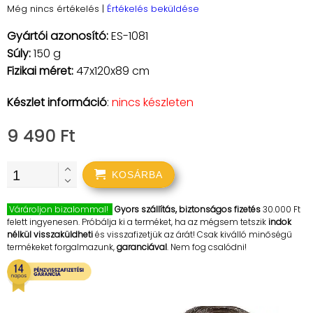
Még nincs értékelés
|
Értékelés beküldése
Gyártói azonosító:
ES-1081
Súly:
150 g
Fizikai méret:
47x120x89 cm
Készlet információ
:
nincs készleten
9 490 Ft
KOSÁRBA
Várároljon bizalommal!
Gyors szállítás, biztonságos fizetés
30.000 Ft
felett ingyenesen. Próbálja ki a terméket, ha az mégsem tetszik
indok
nélkül visszaküldheti
és visszafizetjük az árát! Csak kiválló minőségű
termékeket forgalmazunk,
garanciával
. Nem fog csalódni!