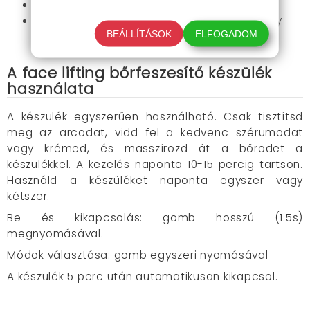
Otthon használható
Ergonomikus 160 fokos ívelt kialakítás, amely
BEÁLLÍTÁSOK
ELFOGADOM
követi az arc vonalát
A face lifting bőrfeszesítő készülék
használata
A készülék egyszerűen használható. Csak tisztítsd
meg az arcodat, vidd fel a kedvenc szérumodat
vagy krémed, és masszírozd át a bőrödet a
készülékkel. A kezelés naponta 10-15 percig tartson.
Használd a készüléket naponta egyszer vagy
kétszer.
Be és kikapcsolás: gomb hosszú (1.5s)
megnyomásával.
Módok választása: gomb egyszeri nyomásával
A készülék 5 perc után automatikusan kikapcsol.