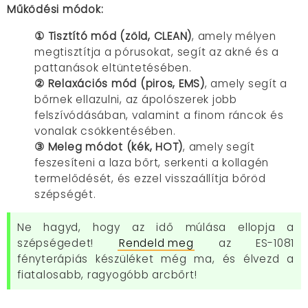
Működési módok:
① Tisztító mód (zöld, CLEAN)
, amely mélyen
megtisztítja a pórusokat, segít az akné és a
pattanások eltüntetésében.
② Relaxációs mód (piros, EMS)
, amely segít a
bőrnek ellazulni, az ápolószerek jobb
felszívódásában, valamint a finom ráncok és
vonalak csökkentésében.
③ Meleg módot (kék, HOT)
, amely segít
feszesíteni a laza bőrt, serkenti a kollagén
termelődését, és ezzel visszaállítja bőröd
szépségét.
Ne hagyd, hogy az idő múlása ellopja a
szépségedet!
Rendeld meg
az ES-1081
fényterápiás készüléket még ma, és élvezd a
fiatalosabb, ragyogóbb arcbőrt!