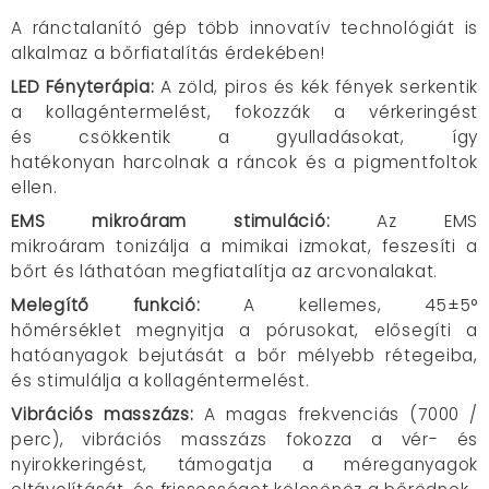
A ránctalanító gép több innovatív technológiát is
alkalmaz a bőrfiatalítás érdekében!
LED Fényterápia:
A zöld, piros és kék fények serkentik
a kollagéntermelést, fokozzák a vérkeringést
és csökkentik a gyulladásokat, így
hatékonyan harcolnak a ráncok és a pigmentfoltok
ellen.
EMS mikroáram stimuláció:
Az EMS
mikroáram
tonizálja a mimikai izmokat, feszesíti a
bőrt és
láthatóan megfiatalítja az arcvonalakat.
Melegítő funkció:
A kellemes, 45±5°
hőmérséklet megnyitja a pórusokat, elősegíti a
hatóanyagok bejutását a bőr mélyebb rétegeiba,
és stimulálja a kollagéntermelést.
Vibrációs masszázs:
A magas frekvenciás (7000 /
perc), vibrációs masszázs fokozza a vér- és
nyirokkeringést, támogatja a méreganyagok