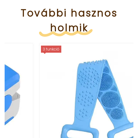
További
hasznos
holmik
3 funkció