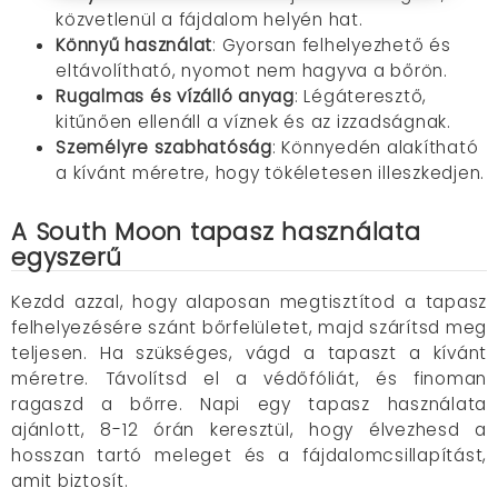
közvetlenül a fájdalom helyén hat.
Könnyű használat
: Gyorsan felhelyezhető és
eltávolítható, nyomot nem hagyva a bőrön.
Rugalmas és vízálló anyag
: Légáteresztő,
kitűnően ellenáll a víznek és az izzadságnak.
Személyre szabhatóság
: Könnyedén alakítható
a kívánt méretre, hogy tökéletesen illeszkedjen.
A South Moon tapasz használata
egyszerű
Kezdd azzal, hogy alaposan megtisztítod a tapasz
felhelyezésére szánt bőrfelületet, majd szárítsd meg
teljesen. Ha szükséges, vágd a tapaszt a kívánt
méretre. Távolítsd el a védőfóliát, és finoman
ragaszd a bőrre. Napi egy tapasz használata
ajánlott, 8-12 órán keresztül, hogy élvezhesd a
hosszan tartó meleget és a fájdalomcsillapítást,
amit biztosít.