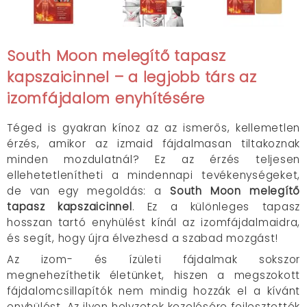
South Moon melegítő tapasz
kapszaicinnel – a legjobb társ az
izomfájdalom enyhítésére
Téged is gyakran kínoz az az ismerős, kellemetlen
érzés, amikor az izmaid fájdalmasan tiltakoznak
minden mozdulatnál? Ez az érzés teljesen
ellehetetlenítheti a mindennapi tevékenységeket,
de van egy megoldás: a
South Moon melegítő
tapasz kapszaicinnel
. Ez a különleges tapasz
hosszan tartó enyhülést kínál az izomfájdalmaidra,
és segít, hogy újra élvezhesd a szabad mozgást!
Az izom- és ízületi fájdalmak sokszor
megnehezíthetik életünket, hiszen a megszokott
fájdalomcsillapítók nem mindig hozzák el a kívánt
enyhülést. Az ilyen helyzetek kezelésére fejlesztették