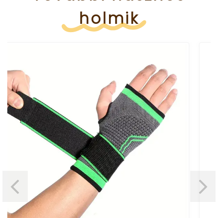
holmik