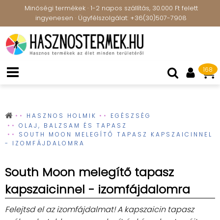
Minőségi termékek · 1-2 napos szállítás, 30.000 Ft felett
ingyenesen · Ügyfélszolgálat: +36(30)507-7908
168
HASZNOS HOLMIK
EGÉSZSÉG
OLAJ, BALZSAM ÉS TAPASZ
SOUTH MOON MELEGÍTŐ TAPASZ KAPSZAICINNEL
- IZOMFÁJDALOMRA
South Moon melegítő tapasz
kapszaicinnel - izomfájdalomra
Felejtsd el az izomfájdalmat! A kapszaicin tapasz