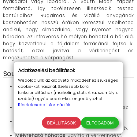
nyakadról vagy lábadról. A South Moon tapasz
formálható, így tökéletesen illeszkedik tested
kontúrjaihoz. Rugalmas és vízálló anyagának
köszönhetően hosszú órákon keresztül viselheted
anélkül, hogy elmozdulna, vagy nyomot hagyna
bőrödön. Az infravörös hő mélyen behatol a bőr alá,
hogy közvetlenül a fájdalom forrásánál fejtse ki
hatását, ezzel javítva a vérkeringést és
megszüntetve a vérpangást.
Adatkezelési beállítások
South Moon tapasz előnyei
Weboldalunk az alapvető működéshez szükséges
Természetes összetevők
: Nem okoz
cookie-kat használ. Szélesebb körű
funkcionalitáshoz (marketing, statisztika, személyre
bőrirritációt, bátran használható érzékeny
szabás) egyéb cookie-kat engedélyezhet.
bőrön is.
Részletesebb információk.
Hosszan tartó fájdalomcsillapítás
: Egy tapasz
akár 8-12 órán át biztosít melegen tartást.
Sokoldalú használat
: Több testrészen is
BEÁLLÍTÁSOK
ELFOGADOM
alkalmazható, mint például hát, váll, nyak, láb.
Mélyreható hőhatás
: Javítja a vérkeringést,