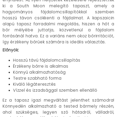
ki a South Moon melegítő tapaszt, amely a
hagyományos fájdalomcsillapítókkal szemben
hosszú távon csökkenti a fájdalmat. A kapszaicin
alapú tapasz forradalmi megoldás, hiszen a hőt a
bőr mélyébe juttatja, közvetlenül a fájdalom
forrásánál hatva. Ez a variáns nem okoz bőrirritációt,
így érzékeny bőrűek számára is ideális választás.
Előnyök:
Hosszú távú fájdalomcsillapítás
Érzékeny bőrre is alkalmas
Könnyű alkalmazhatóság
Testre szabható forma
Kiváló légáteresztés
Vízzel és izzadsággal szemben ellenálló
Ez a tapasz igazi megváltást jelenthet számodra!
Könnyedén alkalmazható a tested bármely részén,
ahol szükséges, legyen szó hátadról, válladról,