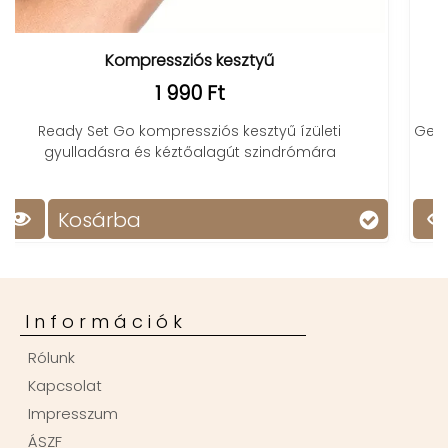
ztyű
Back Magic hátnyújtó 
4 990 Ft
esztyű ízületi
Gerincnyújtó padunkkal könnyedén és
t szindrómára
nyújthatod a gerincedet, enyhítve
derékfájdalmat
Kosárba
Információk
Rólunk
Kapcsolat
Impresszum
ÁSZF