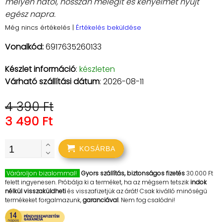
mélyen hatol, hosszan melegít és kényelmet nyújt
egész napra.
Még nincs értékelés
|
Értékelés beküldése
Vonalkód:
6917635260133
Készlet információ
:
készleten
Várható szállítási dátum
: 2026-08-11
4 390 Ft
3 490 Ft
KOSÁRBA
Várároljon bizalommal!
Gyors szállítás, biztonságos fizetés
30.000 Ft
felett ingyenesen. Próbálja ki a terméket, ha az mégsem tetszik
indok
nélkül visszaküldheti
és visszafizetjük az árát! Csak kiválló minőségű
termékeket forgalmazunk,
garanciával
. Nem fog csalódni!