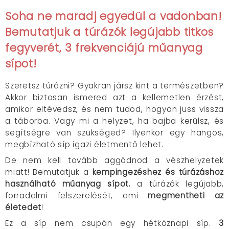
Soha ne maradj egyedül a vadonban!
Bemutatjuk a túrázók legújabb titkos
fegyverét, 3 frekvenciájú műanyag
sípot!
Szeretsz túrázni? Gyakran jársz kint a természetben?
Akkor biztosan ismered azt a kellemetlen érzést,
amikor eltévedsz, és nem tudod, hogyan juss vissza
a táborba. Vagy mi a helyzet, ha bajba kerülsz, és
segítségre van szükséged? Ilyenkor egy hangos,
megbízható síp igazi életmentő lehet.
De nem kell tovább aggódnod a vészhelyzetek
miatt! Bemutatjuk a
kempingezéshez és túrázáshoz
használható
műanyag sípot
, a túrázók legújabb,
forradalmi felszerelését, ami
megmentheti az
életedet
!
Ez a síp nem csupán egy hétköznapi síp.
3