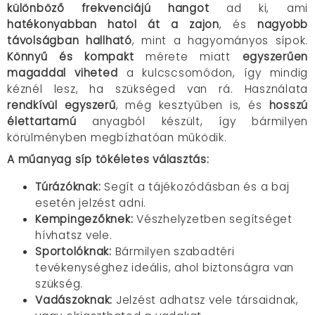
különböző frekvenciájú hangot
ad ki, ami
hatékonyabban hatol át a zajon
, és
nagyobb
távolságban hallható
, mint a hagyományos sípok.
Könnyű és kompakt
mérete miatt
egyszerűen
magaddal viheted
a kulcscsomódon, így mindig
kéznél lesz, ha szükséged van rá. Használata
rendkívül egyszerű
, még kesztyűben is, és
hosszú
élettartamú
anyagból készült, így bármilyen
körülményben megbízhatóan működik.
A műanyag síp tökéletes választás:
Túrázóknak:
Segít a tájékozódásban és a baj
esetén jelzést adni.
Kempingezőknek:
Vészhelyzetben segítséget
hívhatsz vele.
Sportolóknak:
Bármilyen szabadtéri
tevékenységhez ideális, ahol biztonságra van
szükség.
Vadászoknak:
Jelzést adhatsz vele társaidnak,