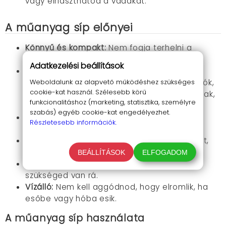
vagy elriaszthatod a vadakat.
A műanyag síp előnyei
Könnyű és kompakt:
Nem fogja terhelni a
hátizsákodat, és bármilyen zsebben elfér.
Adatkezelési beállítások
3 különböző frekvenciájú hang:
A különböző
hangok különböző helyzetekben használhatók,
Weboldalunk az alapvető működéshez szükséges
cookie-kat használ. Szélesebb körű
pl. segítségkérésre, jelzésadásra a társaidnak,
funkcionalitáshoz (marketing, statisztika, személyre
vagy vadállatok elriasztására.
szabás) egyéb cookie-kat engedélyezhet.
Egyszerűen használható:
Még kesztyűben is
Részletesebb információk.
könnyedén tudod használni.
Hosszú élettartamú:
Tartós anyagból készült,
így sokáig fogja szolgálni téged.
BEÁLLÍTÁSOK
ELFOGADOM
Kulcstartóval:
Mindig kéznél lesz, amikor
szükséged van rá.
Vízálló:
Nem kell aggódnod, hogy elromlik, ha
esőbe vagy hóba esik.
A műanyag síp használata