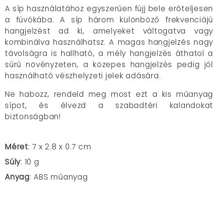
A síp használatához egyszerűen fújj bele erőteljesen
a fúvókába. A síp három különböző frekvenciájú
hangjelzést ad ki, amelyeket váltogatva vagy
kombinálva használhatsz. A magas hangjelzés nagy
távolságra is hallható, a mély hangjelzés áthatol a
sűrű növényzeten, a közepes hangjelzés pedig jól
használható vészhelyzeti jelek adására.
Ne habozz, rendeld meg most ezt a kis műanyag
sípot, és élvezd a szabadtéri kalandokat
biztonságban!
Méret
:
7 x 2.8 x 0.7 cm
Súly
: 10 g
Anyag
: ABS műanyag