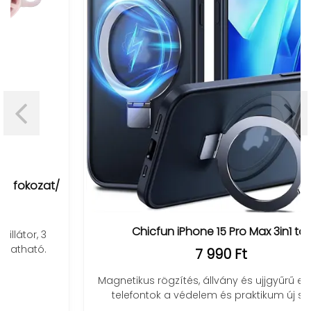
Chicfun iPhone 15 Pro Max 3in1 tok
7 990 Ft
Magnetikus rögzítés, állvány és ujjgyűrű egyben –
telefontok a védelem és praktikum új szintje.