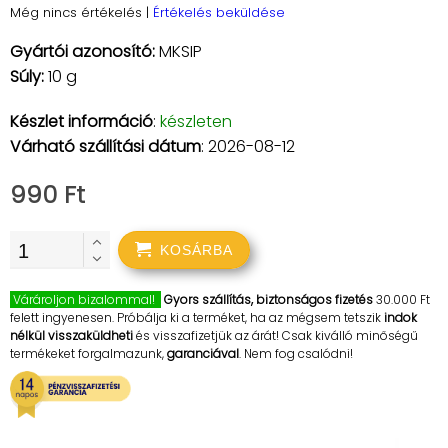
Még nincs értékelés
|
Értékelés beküldése
Gyártói azonosító:
MKSIP
Súly:
10 g
Készlet információ
:
készleten
Várható szállítási dátum
: 2026-08-12
990 Ft
KOSÁRBA
Várároljon bizalommal!
Gyors szállítás, biztonságos fizetés
30.000 Ft
felett ingyenesen. Próbálja ki a terméket, ha az mégsem tetszik
indok
nélkül visszaküldheti
és visszafizetjük az árát! Csak kiválló minőségű
termékeket forgalmazunk,
garanciával
. Nem fog csalódni!