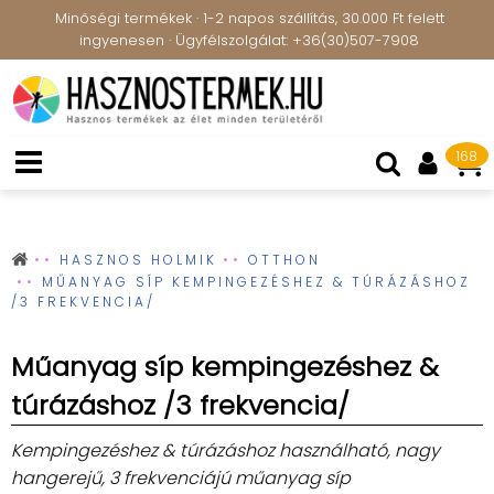
Minőségi termékek · 1-2 napos szállítás, 30.000 Ft felett
ingyenesen · Ügyfélszolgálat: +36(30)507-7908
168
HASZNOS HOLMIK
OTTHON
MŰANYAG SÍP KEMPINGEZÉSHEZ & TÚRÁZÁSHOZ
/3 FREKVENCIA/
Műanyag síp kempingezéshez &
túrázáshoz /3 frekvencia/
Kempingezéshez & túrázáshoz használható, nagy
hangerejű, 3 frekvenciájú műanyag síp