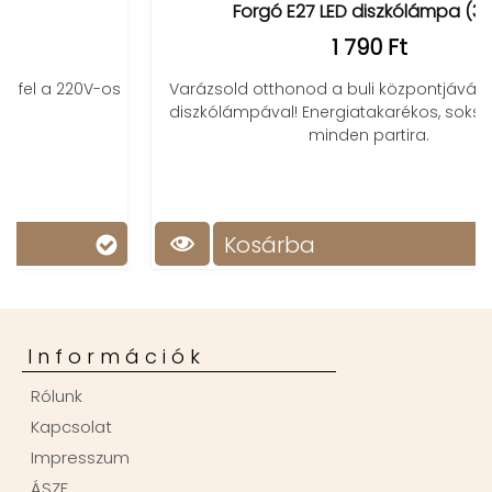
Forgó E27 LED diszkólámpa (3W)
1 790 Ft
Varázsold otthonod a buli központjává a forgó LED
diszkólámpával! Energiatakarékos, sokszínű fények
minden partira.
Kosárba
Információk
Rólunk
Kapcsolat
Impresszum
ÁSZF