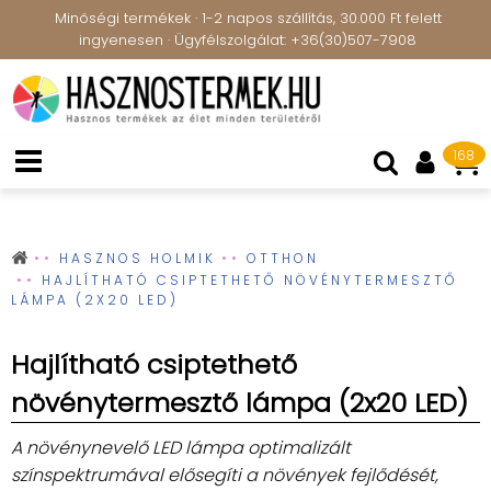
Minőségi termékek · 1-2 napos szállítás, 30.000 Ft felett
ingyenesen · Ügyfélszolgálat: +36(30)507-7908
168
HASZNOS HOLMIK
OTTHON
HAJLÍTHATÓ CSIPTETHETŐ NÖVÉNYTERMESZTŐ
LÁMPA (2X20 LED)
Hajlítható csiptethető
növénytermesztő lámpa (2x20 LED)
A növénynevelő LED lámpa optimalizált
színspektrumával elősegíti a növények fejlődését,