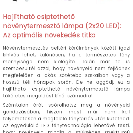
Hajlítható csiptethető
növénytermesztő lámpa (2x20 LED):
Az optimális növekedés titka
Növénytermesztés beltéri körülmények között igazi
kihívás lehet, különösen, ha a természetes fény
mennyisége nem kielégítő. Talán már te is
szembesültél azzal, hogy növényeid nem fejlődnek
megfelelően a lakás sötétebb sarkaiban vagy a
hosszú téli hónapok során. De ne aggódj, ez a
hajlítható csiptethető növénytermesztő lámpa
tökéletes megoldást kínál számodra!
Számtalan órát spórolhatsz meg a növényeid
gondozásában, hiszen most már nem kell
folyamatosan a megfelelő fényforrás után kutatnod.
Az egyedülálló LED fénytechnológia lehetővé teszi,
hogy növényeid mindig a szükséges spektrumú