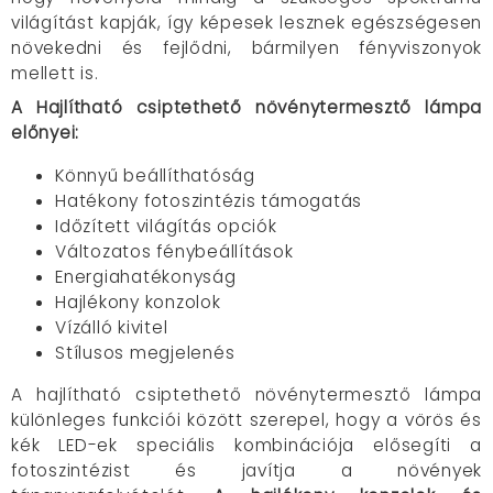
világítást kapják, így képesek lesznek egészségesen
növekedni és fejlődni, bármilyen fényviszonyok
mellett is.
A Hajlítható csiptethető növénytermesztő lámpa
előnyei:
Könnyű beállíthatóság
Hatékony fotoszintézis támogatás
Időzített világítás opciók
Változatos fénybeállítások
Energiahatékonyság
Hajlékony konzolok
Vízálló kivitel
Stílusos megjelenés
A hajlítható csiptethető növénytermesztő lámpa
különleges funkciói között szerepel, hogy a vörös és
kék LED-ek speciális kombinációja elősegíti a
fotoszintézist és javítja a növények