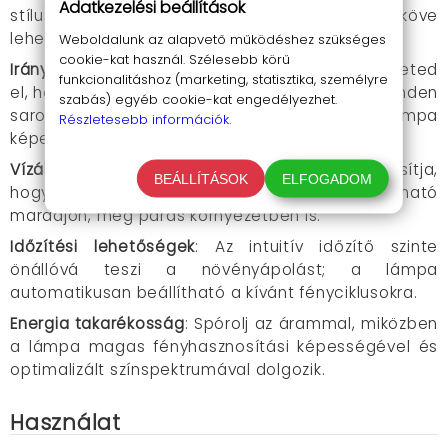
Adatkezelési beállítások
stílusos megjelenésével minden otthon ékköve
lehet.
Weboldalunk az alapvető működéshez szükséges
cookie-kat használ. Szélesebb körű
Irányított fény
: A hajlítható konzolokkal te döntheted
funkcionalitáshoz (marketing, statisztika, személyre
el, hogy pontosan hova irányítod a fényt, így minden
szabás) egyéb cookie-kat engedélyezhet.
sarokban maximálisan kihasználható a lámpa
Részletesebb információk.
képessége.
Vízállóság
: Az IP54-es vízálló védelem biztosítja,
BEÁLLÍTÁSOK
ELFOGADOM
hogy a lámpa hosszú távon is megbízható
maradjon, még párás környezetben is.
Időzítési lehetőségek
: Az intuitív időzítő szinte
önállóvá teszi a növényápolást; a lámpa
automatikusan beállítható a kívánt fényciklusokra.
Energia takarékosság
: Spórolj az árammal, miközben
a lámpa magas fényhasznosítási képességével és
optimalizált színspektrumával dolgozik.
Használat