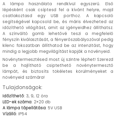
A lámpa használata rendkívül egyszerű. Első
lépésként csak csíptesd fel a kívánt helyre, majd
csatlakoztasd egy USB porthoz. A kapcsoló
segítségével kapcsold be, és máris élvezheted az
időzíthető világítást, amit az igényeidhez állíthatsz.
A színváltó gomb lehetővé teszi a megfelelő
fényszín kiválasztását, a fényerőszabályozóval pedig
kilenc fokozatban állíthatod be az intenzitást, hogy
mindig a legjobb megvilágítást kapják a növényeid.
Növénytermesztésed most új szintre léphet! Szerezd
be a hajlítható csiptethető növénytermesztő
lámpát, és biztosíts tökéletes körülményeket a
növényeid számára!
Tulajdonságok:
Időzíthető
: 3, 9, 12 óra
LED-ek száma
: 2×20 db
A lámpa tápellátása
: 5V USB
Vízálló
: IP54