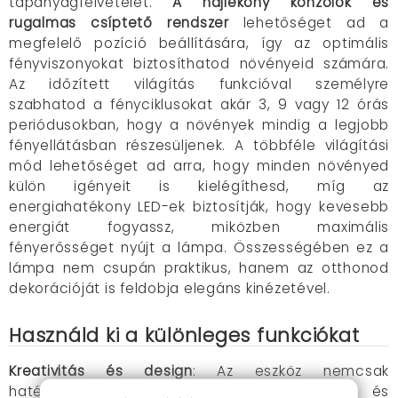
tápanyagfelvételét.
A hajlékony konzolok és
rugalmas csíptető rendszer
lehetőséget ad a
megfelelő pozíció beállítására, így az optimális
fényviszonyokat biztosíthatod növényeid számára.
Az időzített világítás funkcióval személyre
szabhatod a fényciklusokat akár 3, 9 vagy 12 órás
periódusokban, hogy a növények mindig a legjobb
fényellátásban részesüljenek. A többféle világítási
mód lehetőséget ad arra, hogy minden növényed
külön igényeit is kielégíthesd, míg az
energiahatékony LED-ek biztosítják, hogy kevesebb
energiát fogyassz, miközben maximális
fényerősséget nyújt a lámpa. Összességében ez a
lámpa nem csupán praktikus, hanem az otthonod
dekorációját is feldobja elegáns kinézetével.
Használd ki a különleges funkciókat
Kreativitás és design
: Az eszköz nemcsak
hatékonyságban jeleskedik, hanem modern és