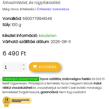
fotoszintézist, és rügyfakadást.
Még nincs értékelés
|
Értékelés beküldése
Vonalkód:
5900779941045
Súly:
100 g
Készlet információ
:
készleten
Várható szállítási dátum
: 2026-08-11
6 490 Ft
KOSÁRBA
Várároljon bizalommal!
Gyors szállítás, biztonságos fizetés
30.000 Ft
felett ingyenesen. Próbálja ki a terméket, ha az mégsem tetszik
indok
nélkül visszaküldheti
és visszafizetjük az árát! Csak kiválló minőségű
termékeket forgalmazunk,
garanciával
. Nem fog csalódni!