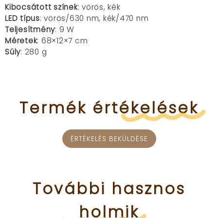
Kibocsátott színek
: vörös, kék
LED típus
: vörös/630 nm, kék/470 nm
Teljesítmény
: 9 W
Méretek
: 68×12×7 cm
Súly
: 280 g
Termék
értékelések
ÉRTÉKELÉS BEKÜLDÉSE
További
hasznos
holmik