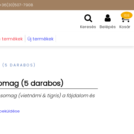
t: +36(30)507-7908
168
Keresés
Belépés
Kosár
s termékek
Új termékek
 (5 DARABOS)
somag (5 darabos)
somag (vietnámi & tigris) a fájdalom és
 beküldése