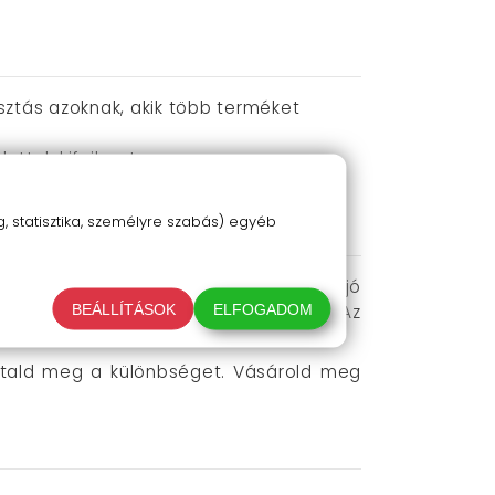
tás azoknak, akik több terméket
ttek kifejlesztve.
át és kíméletes megoldást kínál.
 statisztika, személyre szabás) egyéb
amot kis mennyiségben vidd fel a fájó
BEÁLLÍTÁSOK
ELFOGADOM
 alkalmazhatod, hogy fokozd a hatást. Az
sztald meg a különbséget. Vásárold meg