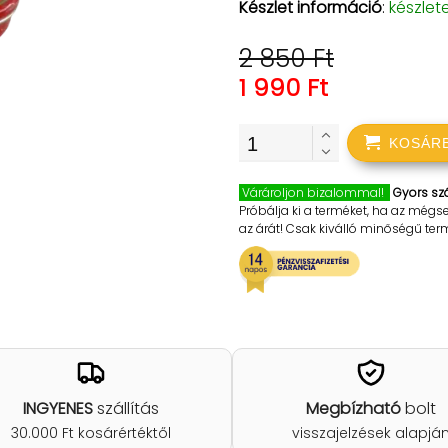
Készlet információ
:
készlet
2 850 Ft
1 990 Ft
KOSÁR
Várároljon bizalommal!
Gyors szá
Próbálja ki a terméket, ha az mégs
az árát! Csak kiválló minőségű te
INGYENES
szállítás
Megbízható
bolt
30.000 Ft kosárértéktől
visszajelzések alapjá