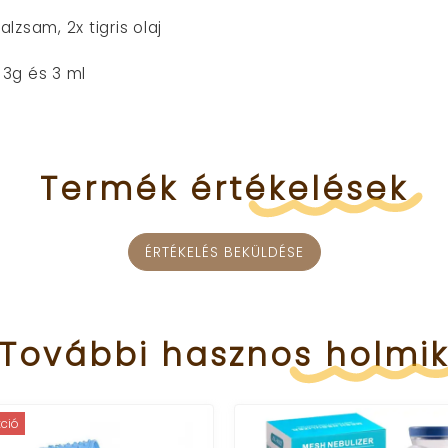
alzsam, 2x tigris olaj
3g és 3 ml
Termék
értékelések
ÉRTÉKELÉS BEKÜLDÉSE
További
hasznos
holmi