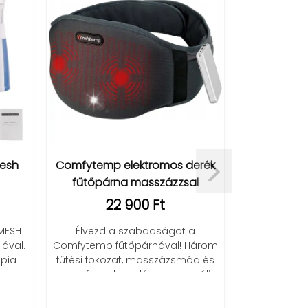
 elektromos derék
na masszázzsal
2 900 Ft
a szabadságot a
South Moon melegítő tapasz
fűtőpárnával! Három
kapszaicinnel - izomfájdalomra
zat, masszázsmód és
4 390 Ft
legedés a maximális
3 490 Ft
nyelemért.
Felejtsd el az izomfájdalmat! A