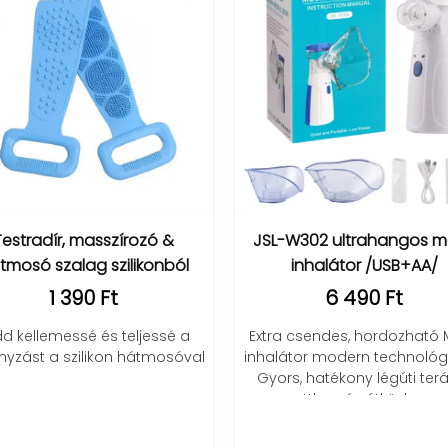
&
JSL-W302 ultrahangos mesh
Comfytemp
ból
inhalátor /USB+AA/
fűtőpár
6 490 Ft
2
sé a
Extra csendes, hordozható MESH
Élvezd 
osóval
inhalátor modern technológiával.
Comfytemp 
Gyors, hatékony légúti terápia
fűtési foko
otthon és útközben.
gyors felme
ké