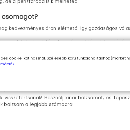
, de a pénztárcád is kímélheted.
am csomagot?
ag kedvezményes áron elérhető, így gazdaságos válasz
zsamok különböző fájdalmak és problémák kezelésére le
 termék természetes alapanyagokból készül, így bőrbar
s cookie-kat használ. Szélesebb körű funkcionalitáshoz (marketing,
lzsam csomagot?
rmációk.
s kényelmes. A vietnámi balzsamot és a tigris balzs
őrbe. A tigris olajat pedig ugyanezeken a területeken
nnyebbülés.
 visszatartsanak! Használj kínai balzsamot, és tapa
k balzsam a legjobb számodra!