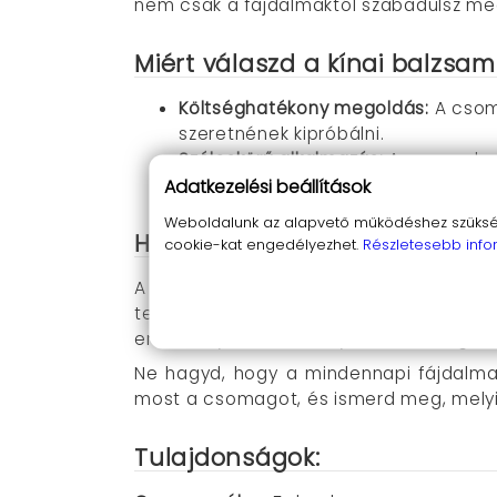
nem csak a fájdalmaktól szabadulsz meg
Miért válaszd a kínai balzs
Költséghatékony megoldás:
A csom
szeretnének kipróbálni.
Széleskörű alkalmazás:
Az egyes bal
Adatkezelési beállítások
Természetes összetevők:
Az összes
Weboldalunk az alapvető működéshez szüksége
Hogyan használd a kínai ba
cookie-kat engedélyezhet.
Részletesebb info
A három termék használata egyszerű é
területre, és finoman masszírozd be a b
eredmény: azonnali enyhülés és megkö
Ne hagyd, hogy a mindennapi fájdalmak
most a csomagot, és ismerd meg, melyi
Tulajdonságok: