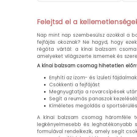
Felejtsd el a kellemetlenség
Nap mint nap szembesülsz azokkal a bo
fejfájás okoznak? Ne hagyd, hogy ezek
régóta vártál: a kínai balzsam csoma
amelyeket világszerte ismernek és szer
A kínai balzsam csomag hihetetlen előny
Enyhíti az izom- és ízületi fájdalma
Csökkenti a fejfájást
Megnyugtatja a rovarcsípések utáni
Segít a reumás panaszok kezelésé
Kíméletes megoldás a sportsérülés
A kínai balzsam csomag háromféle te
legkényelmesebb és leghatékonyabb szá
formulával rendelkezik, amely segít csö