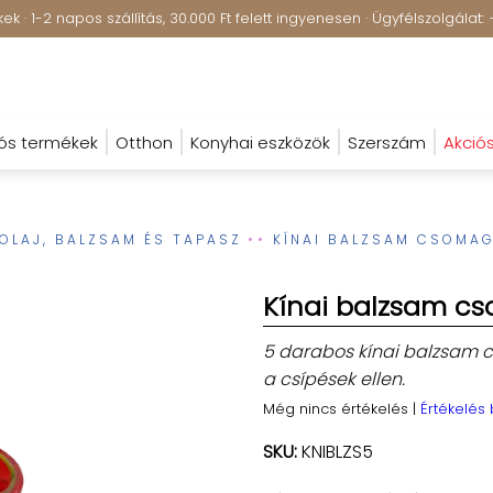
k · 1-2 napos szállítás, 30.000 Ft felett ingyenesen · Ügyfélszolgála
ós termékek
Otthon
Konyhai eszközök
Szerszám
Akció
OLAJ, BALZSAM ÉS TAPASZ
KÍNAI BALZSAM CSOMAG
Kínai balzsam c
5 darabos kínai balzsam c
a csípések ellen.
Még nincs értékelés
|
Értékelés
SKU:
KNIBLZS5