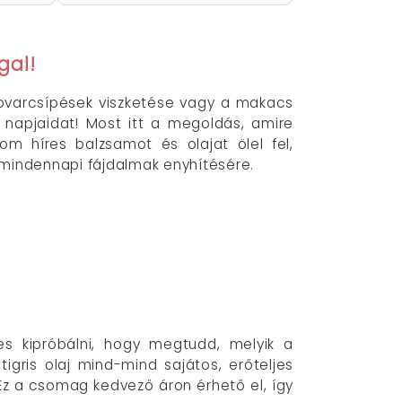
gal!
rovarcsípések viszketése vagy a makacs
 napjaidat! Most itt a megoldás, amire
m híres balzsamot és olajat ölel fel,
 mindennapi fájdalmak enyhítésére.
s kipróbálni, hogy megtudd, melyik a
gris olaj mind-mind sajátos, erőteljes
 Ez a csomag kedvező áron érhető el, így