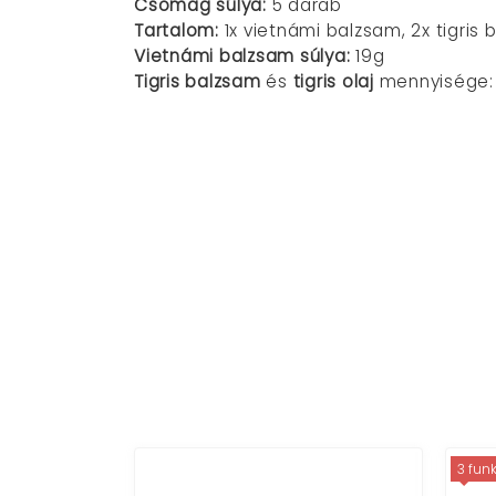
Csomag súlya:
5 darab
Tartalom:
1x vietnámi balzsam, 2x tigris b
Vietnámi balzsam súlya:
19g
Tigris balzsam
és
tigris olaj
mennyisége: 
3 funkció