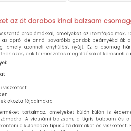
eket az öt darabos kínai balzsam csomag
sszantó problémákkal, amelyeket az izomfájdalmak, 
 az apró, de annál zavaróbb gondok beárnyékolják a
g, amely azonnali enyhülést nyújt. Ez a csomag háro
etnek azok, akik természetes megoldásokat keresnek a
ei:
kat
 viszketést
ben
ek okozta fájdalmakra
rméket tartalmaz, amelyeket külön-külön is érdeme
modra. A vietnámi balzsam, a tigris balzsam és a ti
kkenteni a különböző típusú fájdalmakat és viszketést.