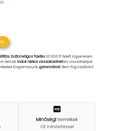
en
BA
llítás, biztonságos fizetés
30.000 Ft felett ingyenesen.
em tetszik
indok nélkül visszaküldheti
és visszafizetjük
rmékeket forgalmazunk,
garanciával
. Nem fog csalódni!
Minőségi
termékek
n
CE minősítéssel