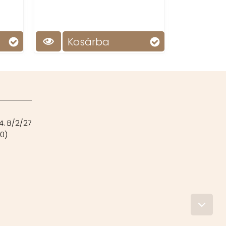
kapszaicin tapasz mélyen hatol,
hosszan melegít és kényelmet
nyújt egész napra.
sárba
Kosárba
4. B/2/27
00)